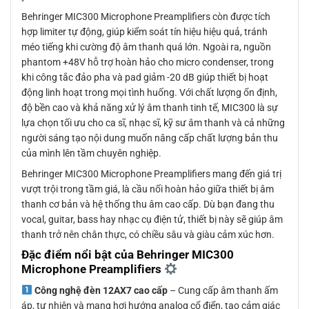
Behringer MIC300 Microphone Preamplifiers còn được tích
hợp limiter tự động, giúp kiểm soát tín hiệu hiệu quả, tránh
méo tiếng khi cường độ âm thanh quá lớn. Ngoài ra, nguồn
phantom +48V hỗ trợ hoàn hảo cho micro condenser, trong
khi công tắc đảo pha và pad giảm -20 dB giúp thiết bị hoạt
động linh hoạt trong mọi tình huống. Với chất lượng ổn định,
độ bền cao và khả năng xử lý âm thanh tinh tế, MIC300 là sự
lựa chọn tối ưu cho ca sĩ, nhạc sĩ, kỹ sư âm thanh và cả những
người sáng tạo nội dung muốn nâng cấp chất lượng bản thu
của mình lên tầm chuyên nghiệp.
Behringer MIC300 Microphone Preamplifiers mang đến giá trị
vượt trội trong tầm giá, là cầu nối hoàn hảo giữa thiết bị âm
thanh cơ bản và hệ thống thu âm cao cấp. Dù bạn đang thu
vocal, guitar, bass hay nhạc cụ điện tử, thiết bị này sẽ giúp âm
thanh trở nên chân thực, có chiều sâu và giàu cảm xúc hơn.
Đặc điểm nổi bật của Behringer MIC300
Microphone Preamplifiers
Công nghệ đèn 12AX7 cao cấp
– Cung cấp âm thanh ấm
áp, tự nhiên và mang hơi hướng analog cổ điển, tạo cảm giác