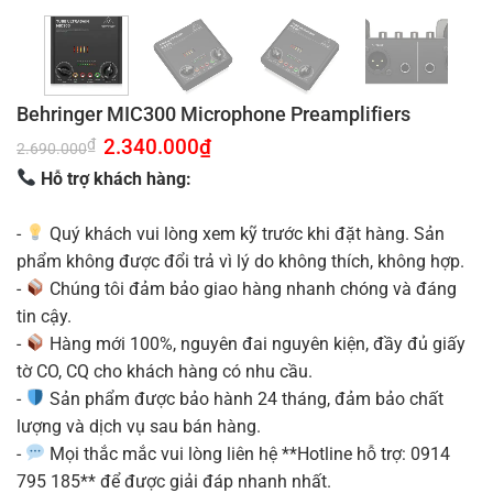
Behringer MIC300 Microphone Preamplifiers
Giá
2.340.000
₫
Giá
₫
2.690.000
gốc
hiện
là:
tại
Hỗ trợ khách hàng:
2.690.000₫.
là:
2.340.000₫.
-
Quý khách vui lòng xem kỹ trước khi đặt hàng. Sản
phẩm không được đổi trả vì lý do không thích, không hợp.
-
Chúng tôi đảm bảo giao hàng nhanh chóng và đáng
tin cậy.
-
Hàng mới 100%, nguyên đai nguyên kiện, đầy đủ giấy
tờ CO, CQ cho khách hàng có nhu cầu.
-
Sản phẩm được bảo hành 24 tháng, đảm bảo chất
lượng và dịch vụ sau bán hàng.
-
Mọi thắc mắc vui lòng liên hệ **Hotline hỗ trợ: 0914
795 185** để được giải đáp nhanh nhất.