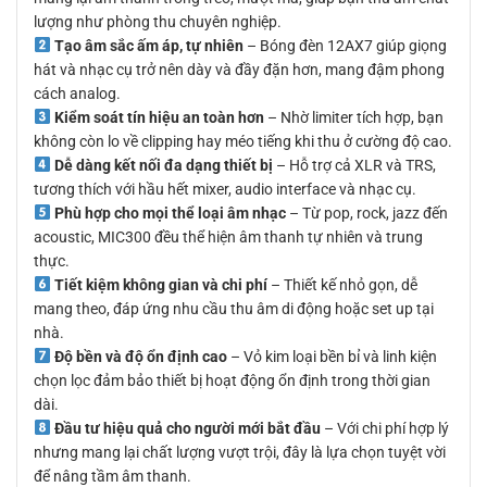
lượng như phòng thu chuyên nghiệp.
Tạo âm sắc ấm áp, tự nhiên
– Bóng đèn 12AX7 giúp giọng
hát và nhạc cụ trở nên dày và đầy đặn hơn, mang đậm phong
cách analog.
Kiểm soát tín hiệu an toàn hơn
– Nhờ limiter tích hợp, bạn
không còn lo về clipping hay méo tiếng khi thu ở cường độ cao.
Dễ dàng kết nối đa dạng thiết bị
– Hỗ trợ cả XLR và TRS,
tương thích với hầu hết mixer, audio interface và nhạc cụ.
Phù hợp cho mọi thể loại âm nhạc
– Từ pop, rock, jazz đến
acoustic, MIC300 đều thể hiện âm thanh tự nhiên và trung
thực.
Tiết kiệm không gian và chi phí
– Thiết kế nhỏ gọn, dễ
mang theo, đáp ứng nhu cầu thu âm di động hoặc set up tại
nhà.
Độ bền và độ ổn định cao
– Vỏ kim loại bền bỉ và linh kiện
chọn lọc đảm bảo thiết bị hoạt động ổn định trong thời gian
dài.
Đầu tư hiệu quả cho người mới bắt đầu
– Với chi phí hợp lý
nhưng mang lại chất lượng vượt trội, đây là lựa chọn tuyệt vời
để nâng tầm âm thanh.