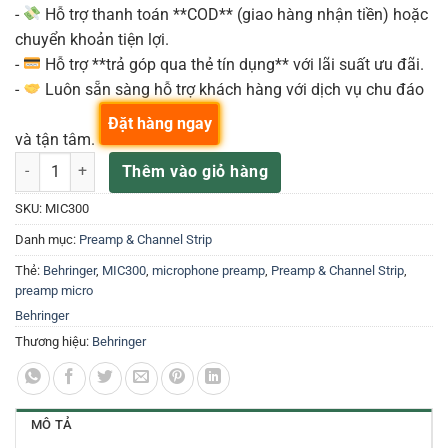
-
Hỗ trợ thanh toán **COD** (giao hàng nhận tiền) hoặc
chuyển khoản tiện lợi.
-
Hỗ trợ **trả góp qua thẻ tín dụng** với lãi suất ưu đãi.
-
Luôn sẵn sàng hỗ trợ khách hàng với dịch vụ chu đáo
Đặt hàng ngay
và tận tâm.
Behringer MIC300 Microphone Preamplifiers số lượng
Thêm vào giỏ hàng
SKU:
MIC300
Danh mục:
Preamp & Channel Strip
Thẻ:
Behringer
,
MIC300
,
microphone preamp
,
Preamp & Channel Strip
,
preamp micro
Behringer
Thương hiệu:
Behringer
MÔ TẢ