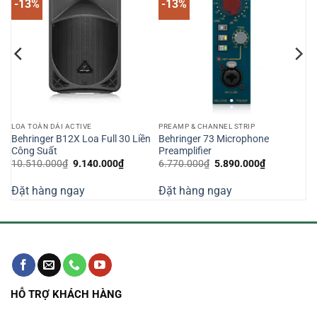
-13%
-13%
LOA TOÀN DẢI ACTIVE
PREAMP & CHANNEL STRIP
o
Behringer B12X Loa Full 30 Liền
Behringer 73 Microphone
Công Suất
Preamplifier
Giá
Giá
Giá
Giá
10.510.000
₫
9.140.000
₫
6.770.000
₫
5.890.000
₫
gốc
hiện
gốc
hiện
là:
tại
là:
tại
Đặt hàng ngay
Đặt hàng ngay
10.510.000₫.
là:
6.770.000₫.
là:
000₫.
9.140.000₫.
5.890.000₫
HỖ TRỢ KHÁCH HÀNG