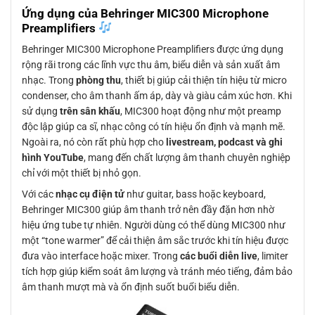
Ứng dụng của Behringer MIC300 Microphone
Preamplifiers
Behringer MIC300 Microphone Preamplifiers được ứng dụng
rộng rãi trong các lĩnh vực thu âm, biểu diễn và sản xuất âm
nhạc. Trong
phòng thu
, thiết bị giúp cải thiện tín hiệu từ micro
condenser, cho âm thanh ấm áp, dày và giàu cảm xúc hơn. Khi
sử dụng
trên sân khấu
, MIC300 hoạt động như một preamp
độc lập giúp ca sĩ, nhạc công có tín hiệu ổn định và mạnh mẽ.
Ngoài ra, nó còn rất phù hợp cho
livestream, podcast và ghi
hình YouTube
, mang đến chất lượng âm thanh chuyên nghiệp
chỉ với một thiết bị nhỏ gọn.
Với các
nhạc cụ điện tử
như guitar, bass hoặc keyboard,
Behringer MIC300 giúp âm thanh trở nên đầy đặn hơn nhờ
hiệu ứng tube tự nhiên. Người dùng có thể dùng MIC300 như
một “tone warmer” để cải thiện âm sắc trước khi tín hiệu được
đưa vào interface hoặc mixer. Trong
các buổi diễn live
, limiter
tích hợp giúp kiểm soát âm lượng và tránh méo tiếng, đảm bảo
âm thanh mượt mà và ổn định suốt buổi biểu diễn.