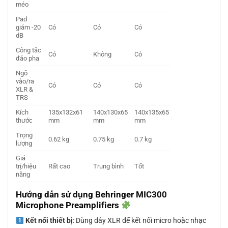
méo
Pad
giảm -20
Có
Có
Có
dB
Công tắc
Có
Không
Có
đảo pha
Ngõ
vào/ra
Có
Có
Có
XLR &
TRS
Kích
135x132x61
140x130x65
140x135x65
thước
mm
mm
mm
Trọng
0.62 kg
0.75 kg
0.7 kg
lượng
Giá
trị/hiệu
Rất cao
Trung bình
Tốt
năng
Hướng dẫn sử dụng Behringer MIC300
Microphone Preamplifiers
Kết nối thiết bị
: Dùng dây XLR để kết nối micro hoặc nhạc