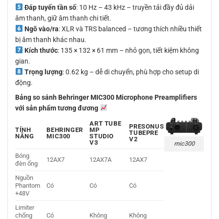
Đáp tuyến tần số
: 10 Hz – 43 kHz – truyền tải đầy đủ dải
âm thanh, giữ âm thanh chi tiết.
Ngõ vào/ra
: XLR và TRS balanced – tương thích nhiều thiết
bị âm thanh khác nhau.
Kích thước
: 135 × 132 × 61 mm – nhỏ gọn, tiết kiệm không
gian.
Trọng lượng
: 0.62 kg – dễ di chuyển, phù hợp cho setup di
động.
Bảng so sánh Behringer MIC300 Microphone Preamplifiers
với sản phẩm tương đương
ART TUBE
PRESONUS
TÍNH
BEHRINGER
MP
TUBEPRE
NĂNG
MIC300
STUDIO
V2
V3
mic300
Bóng
12AX7
12AX7A
12AX7
đèn ống
Nguồn
Phantom
Có
Có
Có
+48V
Limiter
chống
Có
Không
Không