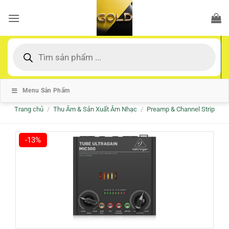
Bỏ
qua
nội
dung
Tìm
kiếm
sản
phẩm
Menu Sản Phẩm
Trang chủ
/
Thu Âm & Sản Xuất Âm Nhạc
/
Preamp & Channel Strip
-13%