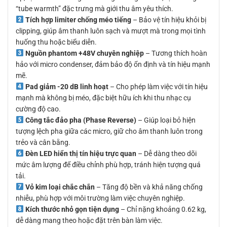
“tube warmth” đặc trưng mà giới thu âm yêu thích.
Tích hợp limiter chống méo tiếng
– Bảo vệ tín hiệu khỏi bị
clipping, giúp âm thanh luôn sạch và mượt mà trong mọi tình
huống thu hoặc biểu diễn.
Nguồn phantom +48V chuyên nghiệp
– Tương thích hoàn
hảo với micro condenser, đảm bảo độ ổn định và tín hiệu mạnh
mẽ.
Pad giảm -20 dB linh hoạt
– Cho phép làm việc với tín hiệu
mạnh mà không bị méo, đặc biệt hữu ích khi thu nhạc cụ
cường độ cao.
Công tắc đảo pha (Phase Reverse)
– Giúp loại bỏ hiện
tượng lệch pha giữa các micro, giữ cho âm thanh luôn trong
trẻo và cân bằng.
Đèn LED hiển thị tín hiệu trực quan
– Dễ dàng theo dõi
mức âm lượng để điều chỉnh phù hợp, tránh hiện tượng quá
tải.
Vỏ kim loại chắc chắn
– Tăng độ bền và khả năng chống
nhiễu, phù hợp với môi trường làm việc chuyên nghiệp.
Kích thước nhỏ gọn tiện dụng
– Chỉ nặng khoảng 0.62 kg,
dễ dàng mang theo hoặc đặt trên bàn làm việc.