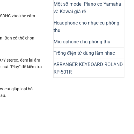
Một số model Piano cơ Yamaha
và Kawai giá rẻ
croSDHC vào khe cắm
Headphone cho nhạc cụ phòng
thu
n. Bạn có thể chọn
Microphone cho phòng thu
Trống điện tử dùng làm nhạc
X/Y stereo, đem lại âm
ARRANGER KEYBOARD ROLAND
 nút “Play” để kiểm tra
RP-501R
w-cut giúp loại bỏ
hau.