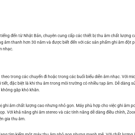
tiếng đến từ Nhật Bản, chuyên cung cấp các thiết bị thu âm chất lượng 
ng âm thanh hơn 30 năm và được biết đến với các sản phẩm ghi âm đột 
m nhạc.
theo trong các chuyến đi hoặc trong các buổi biểu diễn âm nhạc. Với mic
tiết, đặc biệt là khi thu âm trong môi trường có nhiều tạp âm. Dễ dàng 
à không gặp khó khăn.
ị ghi âm chất lượng cao nhưng nhỏ gọn. Máy phù hợp cho việc ghi âm po
họp. Với khả năng ghi âm stereo và các tính năng dễ dàng điều chỉnh, Z
n gia thu âm.
 đang tìm kiếm một máy thu âm nhỏ gọn nhưng mạnh mẽ. Với chất lượng â