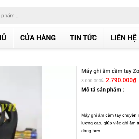
HỦ
CỬA HÀNG
TIN TỨC
LIÊN HỆ
Máy ghi âm cầm tay Z
Giá
2.790.000
₫
G
₫
3.000.000
gốc
h
là:
t
Mô tả sản phẩm :
3.000.000₫.
l
2
Máy ghi âm cầm tay chuyên 
lượng cao, giúp việc ghi âm tr
dàng hơn.