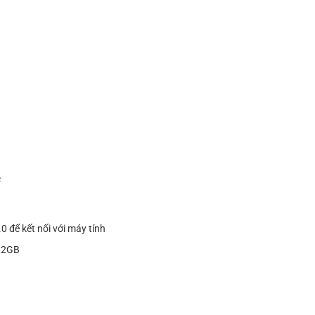
c
 để kết nối với máy tính
 32GB