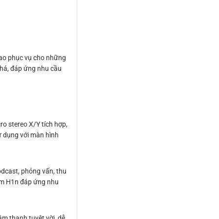
cao phục vụ cho những
phá, đáp ứng nhu cầu
ro stereo X/Y tích hợp,
sử dụng với màn hình
dcast, phỏng vấn, thu
oom H1n đáp ứng nhu
m thanh tuyệt vời, dễ