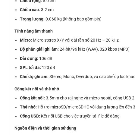
Chiều rộng:
5.0 cm
Chiều cao:
3.2 cm
Trọng lượng:
0.060 kg (không bao gồm pin)
Tính năng âm thanh
Micro:
Micro stereo X/Y với dải tần số 20 Hz – 20 kHz
Độ phân giải ghi âm:
24-bit/96 kHz (WAV), 320 kbps (MP3)
Dải động:
106 dB
SPL tối đa:
120 dB
Chế độ ghi âm:
Stereo, Mono, Overdub, và các chế độ lọc khá
Cổng kết nối và thẻ nhớ
Cổng kết nối:
3.5mm cho tai nghe và micro ngoài, cổng USB 2.0
Thẻ nhớ:
Hỗ trợ microSD/microSDHC với dung lượng lên đến
Cổng USB:
Kết nối USB cho việc truyền tải file dễ dàng
Nguồn điện và thời gian sử dụng