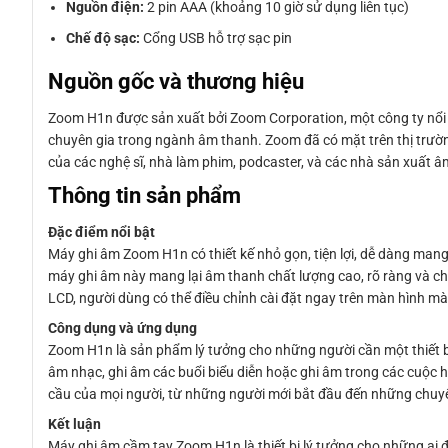
Nguồn điện:
2 pin AAA (khoảng 10 giờ sử dụng liên tục)
Chế độ sạc:
Cổng USB hỗ trợ sạc pin
Nguồn gốc và thương hiệu
Zoom H1n được sản xuất bởi Zoom Corporation, một công ty nổi 
chuyên gia trong ngành âm thanh. Zoom đã có mặt trên thị trườ
của các nghệ sĩ, nhà làm phim, podcaster, và các nhà sản xuất â
Thông tin sản phẩm
Đặc điểm nổi bật
Máy ghi âm Zoom H1n có thiết kế nhỏ gọn, tiện lợi, dễ dàng mang 
máy ghi âm này mang lại âm thanh chất lượng cao, rõ ràng và chi 
LCD, người dùng có thể điều chỉnh cài đặt ngay trên màn hình m
Công dụng và ứng dụng
Zoom H1n là sản phẩm lý tưởng cho những người cần một thiết b
âm nhạc, ghi âm các buổi biểu diễn hoặc ghi âm trong các cuộc 
cầu của mọi người, từ những người mới bắt đầu đến những chuyê
Kết luận
Máy ghi âm cầm tay Zoom H1n là thiết bị lý tưởng cho những ai