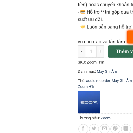
tiền) hoặc chuyển khoản ti
-
Hỗ trợ **trả góp qua th
suất ưu đãi.
-
Luôn sẵn sàng hỗ trợ 
vụ chu đáo và tận tâm.
Máy ghi âm cầm tay Zoom H1
Thêm v
SKU:
Zoom H1n
Danh mục:
Máy Ghi Âm
Thẻ:
audio recorder
,
Máy Ghi Âm
Zoom H1n
Thương hiệu:
Zoom