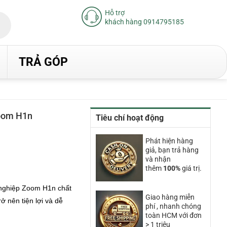
Hỗ trợ
khách hàng 0914795185
TRẢ GÓP
oom H1n
Tiêu chí hoạt động
iá
iện
Phát hiện hàng
ại
giả, bạn trả hàng
à:
.790.000₫.
và nhận
thêm
100%
giá trị.
nghiệp Zoom H1n chất
Giao hàng miễn
ở nên tiện lợi và dễ
phí , nhanh chóng
toàn HCM với đơn
> 1 triệu