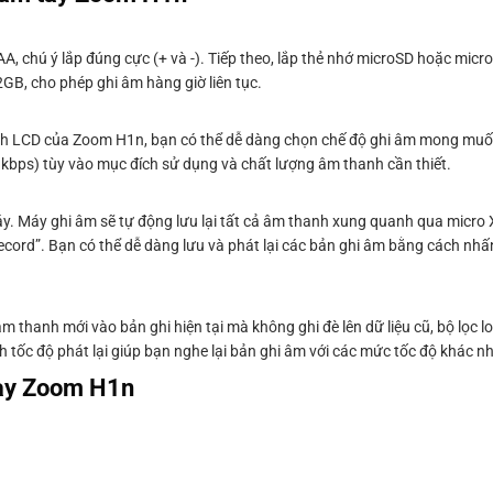
A, chú ý lắp đúng cực (+ và -). Tiếp theo, lắp thẻ nhớ microSD hoặc mi
2GB, cho phép ghi âm hàng giờ liên tục.
hình LCD của Zoom H1n, bạn có thể dễ dàng chọn chế độ ghi âm mong muố
kbps) tùy vào mục đích sử dụng và chất lượng âm thanh cần thiết.
y. Máy ghi âm sẽ tự động lưu lại tất cả âm thanh xung quanh qua micro 
Record”. Bạn có thể dễ dàng lưu và phát lại các bản ghi âm bằng cách nhấn
hanh mới vào bản ghi hiện tại mà không ghi đè lên dữ liệu cũ, bộ lọc lo
tốc độ phát lại giúp bạn nghe lại bản ghi âm với các mức tốc độ khác n
tay Zoom H1n