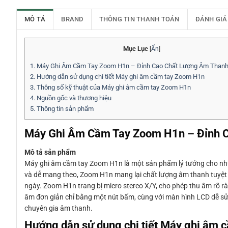
MÔ TẢ
BRAND
THÔNG TIN THANH TOÁN
ĐÁNH GIÁ
Mục Lục
[
Ẩn
]
1.
Máy Ghi Âm Cầm Tay Zoom H1n – Đỉnh Cao Chất Lượng Âm Thanh
2.
Hướng dẫn sử dụng chi tiết Máy ghi âm cầm tay Zoom H1n
3.
Thông số kỹ thuật của Máy ghi âm cầm tay Zoom H1n
4.
Nguồn gốc và thương hiệu
5.
Thông tin sản phẩm
Máy Ghi Âm Cầm Tay Zoom H1n – Đỉnh C
Mô tả sản phẩm
Máy ghi âm cầm tay Zoom H1n là một sản phẩm lý tưởng cho nhữn
và dễ mang theo, Zoom H1n mang lại chất lượng âm thanh tuyệt 
ngày. Zoom H1n trang bị micro stereo X/Y, cho phép thu âm rõ rà
âm đơn giản chỉ bằng một nút bấm, cùng với màn hình LCD dễ s
chuyên gia âm thanh.
Hướng dẫn sử dụng chi tiết Máy ghi âm