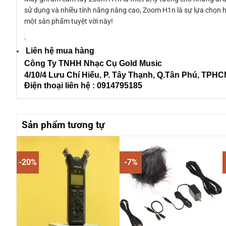
sử dụng và nhiều tính năng nâng cao, Zoom H1n là sự lựa chọn 
một sản phẩm tuyệt vời này!
.
Liên hệ mua hàng
Công Ty TNHH Nhạc Cụ Gold Music
4/10/4 L
ưu Chí Hiếu, P. Tây Thạnh
, Q.Tân Phú, TPH
Điện thoại liên hệ : 0914795185
Sản phẩm tương tự
-20%
-7%