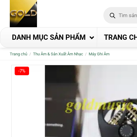
Bỏ
Tìm
qua
kiếm
nội
sản
phẩm
dung
DANH MỤC SẢN PHẨM
TRANG C
Trang chủ
/
Thu Âm & Sản Xuất Âm Nhạc
/
Máy Ghi Âm
-7%