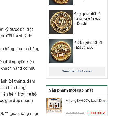
Được phép đổi trả
hàng trong 7 ngày
miễn phí
m kỹ trước khi đặt
 đổi trả vì lý do
Giá khuyến mãi, tốt
nhất cả nước
iao hàng nhanh chóng
n đai nguyên kiện,
o khách hàng có nhu
Xem thêm Hot sales
ành 24 tháng, đảm
 sau bán hàng.
Sản phẩm mới cập nhật
liên hệ **Hotline hỗ
ược giải đáp nhanh
Arirang BA6 60W Loa kiểm âm Bluetooth 5.3
Giá
Giá
1.900.000
₫
3.390.000
₫
COD** (giao hàng nhận