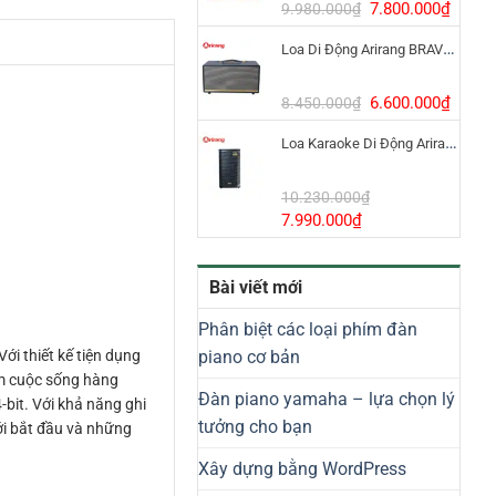
8.800.000₫.
Giá
Giá
7.800.000
₫
9.980.000
₫
gốc
hiện
Loa Di Động Arirang BRAVO 8 800W Có Micro
là:
tại
9.980.000₫.
là:
7.800
Giá
Giá
6.600.000
₫
8.450.000
₫
gốc
hiện
Loa Karaoke Di Động Arirang EDGE-X Model I
là:
tại
8.450.000₫.
là:
6.600
10.230.000
₫
Giá
Giá
7.990.000
₫
gốc
hiện
là:
tại
Bài viết mới
10.230.000₫.
là:
7.990.000₫.
Phân biệt các loại phím đàn
piano cơ bản
i thiết kế tiện dụng
âm cuộc sống hàng
Đàn piano yamaha – lựa chọn lý
-bit. Với khả năng ghi
tưởng cho bạn
ới bắt đầu và những
Xây dựng bằng WordPress