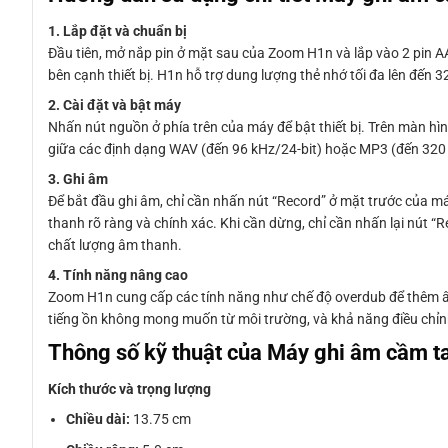
1. Lắp đặt và chuẩn bị
Đầu tiên, mở nắp pin ở mặt sau của Zoom H1n và lắp vào 2 pin AA
bên cạnh thiết bị. H1n hỗ trợ dung lượng thẻ nhớ tối đa lên đến 3
2. Cài đặt và bật máy
Nhấn nút nguồn ở phía trên của máy để bật thiết bị. Trên màn 
giữa các định dạng WAV (đến 96 kHz/24-bit) hoặc MP3 (đến 320 
3. Ghi âm
Để bắt đầu ghi âm, chỉ cần nhấn nút “Record” ở mặt trước của má
thanh rõ ràng và chính xác. Khi cần dừng, chỉ cần nhấn lại nút “
chất lượng âm thanh.
4. Tính năng nâng cao
Zoom H1n cung cấp các tính năng như chế độ overdub để thêm âm t
tiếng ồn không mong muốn từ môi trường, và khả năng điều chỉnh 
Thông số kỹ thuật của Máy ghi âm cầm 
Kích thước và trọng lượng
Chiều dài:
13.75 cm