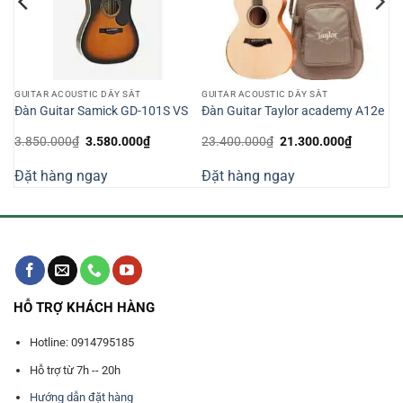
GUITAR ACOUSTIC DÂY SẮT
GUITAR ACOUSTIC DÂY SẮT
Đàn Guitar Samick GD-101S VS
Đàn Guitar Taylor academy A12e
Giá
Giá
Giá
Giá
3.850.000
₫
3.580.000
₫
23.400.000
₫
21.300.000
₫
gốc
hiện
gốc
hiện
là:
tại
là:
tại
Đặt hàng ngay
Đặt hàng ngay
3.850.000₫.
là:
23.400.000₫.
là:
000₫.
3.580.000₫.
21.300.0
HỖ TRỢ KHÁCH HÀNG
Hotline: 0914795185
Hỗ trợ từ 7h -- 20h
Hướng dẫn đặt hàng