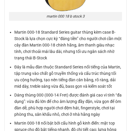
martin 000 18 b stock 3
Martin 000-18 Standard Series guitar thùng kèm case B-
Stock là lựa chọn cực kỳ “đáng tiền” cho người chơi cần một
cây đàn Martin 000-18 chính hãng, âm thanh giàu nhạc
tính, chơi thoải mái lâu dài, nhưng tối ưu ngân sách nhờ
trạng thái B-Stock
Đây là mẫu đàn thuộc Standard Series nổi tiếng của Martin,
tập trung vào chất gỗ truyền thống và cấu trúc thùng tối
ưu cộng hưởng, tạo nên tiếng đàn cân bằng, rõ ràng, dải
mid dày, treble sáng vừa đủ, bass gọn và kiểm soát tốt
Dáng thùng 000 (000-14 Fret) được đánh giá cao vì tính “đa
dụng”: vừa đủ lớn để cho âm lượng đầy đặn, vừa gọn để ôm
đàn dễ, phù hợp người chơi đệm hát, fingerstyle, chơi tại
phòng thu, sân khấu nhỏ, chơi ở nhà hằng ngày
Martin 000-18 nổi bật bởi cấu hình gỗ kinh điển: mặt top
spruce cho độ bật tiếng nhanh, độ chi tiết cao; lưng hông