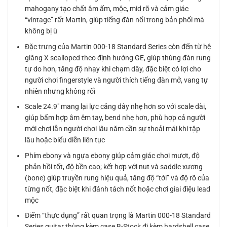
mahogany tạo chất âm ấm, mộc, mid rõ và cảm giác
“vintage” rất Martin, giúp tiếng đàn nổi trong bản phối mà
không bị ù
Đặc trưng của Martin 000-18 Standard Series còn đến từ hệ
giằng X scalloped theo định hướng GE, giúp thùng đàn rung
tự do hơn, tăng độ nhạy khi chạm dây, đặc biệt có lợi cho
người chơi fingerstyle và người thích tiếng đàn mở, vang tự
nhiên nhưng không rối
Scale 24.9″ mang lại lực căng dây nhẹ hơn so với scale dài,
giúp bấm hợp âm êm tay, bend nhẹ hơn, phù hợp cả người
mới chơi lẫn người chơi lâu năm cần sự thoải mái khi tập
lâu hoặc biểu diễn liên tục
Phím ebony và ngựa ebony giúp cảm giác chơi mượt, độ
phản hồi tốt, độ bền cao; kết hợp với nut và saddle xương
(bone) giúp truyền rung hiệu quả, tăng độ “tới” và độ rõ của
từng nốt, đặc biệt khi đánh tách nốt hoặc chơi giai điệu lead
mộc
Điểm “thực dụng” rất quan trọng là Martin 000-18 Standard
Series guitar thùng kèm case B-Stock đi kèm hardshell case,