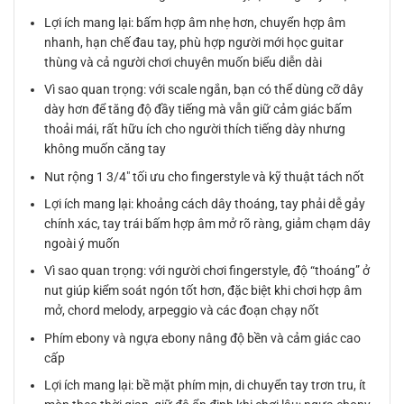
Lợi ích mang lại: bấm hợp âm nhẹ hơn, chuyển hợp âm
nhanh, hạn chế đau tay, phù hợp người mới học guitar
thùng và cả người chơi chuyên muốn biểu diễn dài
Vì sao quan trọng: với scale ngắn, bạn có thể dùng cỡ dây
dày hơn để tăng độ đầy tiếng mà vẫn giữ cảm giác bấm
thoải mái, rất hữu ích cho người thích tiếng dày nhưng
không muốn căng tay
Nut rộng 1 3/4″ tối ưu cho fingerstyle và kỹ thuật tách nốt
Lợi ích mang lại: khoảng cách dây thoáng, tay phải dễ gảy
chính xác, tay trái bấm hợp âm mở rõ ràng, giảm chạm dây
ngoài ý muốn
Vì sao quan trọng: với người chơi fingerstyle, độ “thoáng” ở
nut giúp kiểm soát ngón tốt hơn, đặc biệt khi chơi hợp âm
mở, chord melody, arpeggio và các đoạn chạy nốt
Phím ebony và ngựa ebony nâng độ bền và cảm giác cao
cấp
Lợi ích mang lại: bề mặt phím mịn, di chuyển tay trơn tru, ít