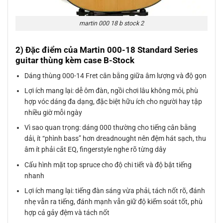
martin 000 18 b stock 2
2) Đặc điểm của Martin 000-18 Standard Series
guitar thùng kèm case B-Stock
Dáng thùng 000-14 Fret cân bằng giữa âm lượng và độ gọn
Lợi ích mang lại: dễ ôm đàn, ngồi chơi lâu không mỏi, phù
hợp vóc dáng đa dạng, đặc biệt hữu ích cho người hay tập
nhiều giờ mỗi ngày
Vì sao quan trọng: dáng 000 thường cho tiếng cân bằng
dải, ít “phình bass” hơn dreadnought nên đệm hát sạch, thu
âm ít phải cắt EQ, fingerstyle nghe rõ từng dây
Cấu hình mặt top spruce cho độ chi tiết và độ bật tiếng
nhanh
Lợi ích mang lại: tiếng đàn sáng vừa phải, tách nốt rõ, đánh
nhẹ vẫn ra tiếng, đánh mạnh vẫn giữ độ kiểm soát tốt, phù
hợp cả gảy đệm và tách nốt