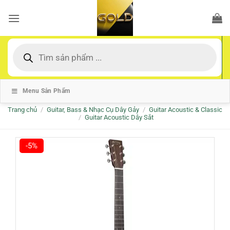
Bỏ
qua
nội
dung
Tìm
kiếm
sản
phẩm
Menu Sản Phẩm
Trang chủ
/
Guitar, Bass & Nhạc Cụ Dây Gảy
/
Guitar Acoustic & Classic
/
Guitar Acoustic Dây Sắt
-5%