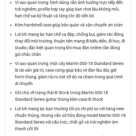
Vì sao quan trọng: hình dáng cần ảnh hưởng trực tiếp đến
trải nghiệm; profile hợp tay giúp bạn chơi lâu không mỏi,
hạn chế sai kỹ thuật và tăng tốc độ tiến bộ
Kèm hardshell case giúp bảo quản và vận chuyển an toàn
Lợi ích mang lại: hạn chế va đập, chống bụi, giảm tác động
thay đổi môi trường, thuận tiện mang đi biểu diễn, đi học, đi
studio; đặc biệt quan trọng khi mua đàn online cần đóng
gói chắc chắn
Vì sao quan trọng: một cây Martin 000-18 Standard Series
là tài sản giá trị, case cứng giúp bảo vệ đàn lâu dài, giữ
form thùng, giảm rủi ro nứt vỡ do va chạm trong quá trình
di chuyển
Ghi chú về trạng thái B-Stock trong Martin 000-18
Standard Series guitar thùng kèm case B-Stock
Lợi ích mang lại: bạn thường tối ưu chi phí so với hàng new
chuẩn thùng, nhưng vẫn sở hữu đúng model Martin 000-18
Standard Series với cấu trúc, chất gỗ và trải nghiệm âm
thanh cốt lõi