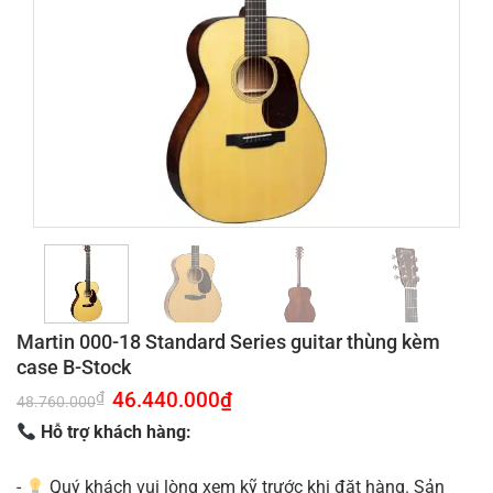
Martin 000-18 Standard Series guitar thùng kèm
case B-Stock
Giá
46.440.000
₫
Giá
₫
48.760.000
gốc
hiện
là:
tại
Hỗ trợ khách hàng:
48.760.000₫.
là:
46.440.000₫.
-
Quý khách vui lòng xem kỹ trước khi đặt hàng. Sản