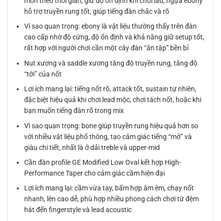
mòn theo thời gian, giữ độ ổn định khi chơi lâu; ngựa ebony
hỗ trợ truyền rung tốt, giúp tiếng đàn chắc và rõ
Vì sao quan trọng: ebony là vật liệu thường thấy trên đàn
cao cấp nhờ độ cứng, độ ổn định và khả năng giữ setup tốt,
rất hợp với người chơi cần một cây đàn “ăn tập” bền bỉ
Nut xương và saddle xương tăng độ truyền rung, tăng độ
“tới” của nốt
Lợi ích mang lại: tiếng nốt rõ, attack tốt, sustain tự nhiên,
đặc biệt hiệu quả khi chơi lead mộc, chơi tách nốt, hoặc khi
bạn muốn tiếng đàn rõ trong mix
Vì sao quan trọng: bone giúp truyền rung hiệu quả hơn so
với nhiều vật liệu phổ thông, tạo cảm giác tiếng “mở” và
giàu chi tiết, nhất là ở dải treble và upper-mid
Cần đàn profile GE Modified Low Oval kết hợp High-
Performance Taper cho cảm giác cầm hiện đại
Lợi ích mang lại: cầm vừa tay, bấm hợp âm êm, chạy nốt
nhanh, lên cao dễ, phù hợp nhiều phong cách chơi từ đệm
hát đến fingerstyle và lead acoustic