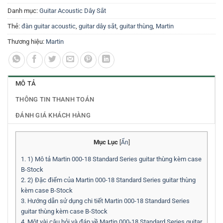
Danh mục:
Guitar Acoustic Dây Sắt
Thẻ:
đàn guitar acoustic
,
guitar dây sắt
,
guitar thùng
,
Martin
Thương hiệu:
Martin
MÔ TẢ
THÔNG TIN THANH TOÁN
ĐÁNH GIÁ KHÁCH HÀNG
Mục Lục
[
Ẩn
]
1.
1) Mô tả Martin 000-18 Standard Series guitar thùng kèm case
B-Stock
2.
2) Đặc điểm của Martin 000-18 Standard Series guitar thùng
kèm case B-Stock
3.
Hướng dẫn sử dụng chi tiết Martin 000-18 Standard Series
guitar thùng kèm case B-Stock
4.
Một vài câu hỏi và đáp về Martin 000-18 Standard Series guitar