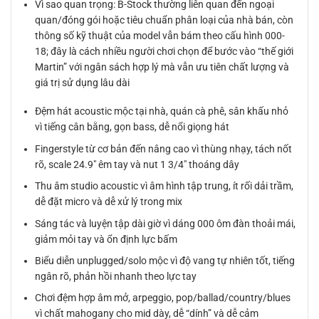
Vì sao quan trọng: B-Stock thường liên quan đến ngoại
quan/đóng gói hoặc tiêu chuẩn phân loại của nhà bán, còn
thông số kỹ thuật của model vẫn bám theo cấu hình 000-
18; đây là cách nhiều người chơi chọn để bước vào “thế giới
Martin” với ngân sách hợp lý mà vẫn ưu tiên chất lượng và
giá trị sử dụng lâu dài
Đệm hát acoustic mộc tại nhà, quán cà phê, sân khấu nhỏ
vì tiếng cân bằng, gọn bass, dễ nổi giọng hát
Fingerstyle từ cơ bản đến nâng cao vì thùng nhạy, tách nốt
rõ, scale 24.9″ êm tay và nut 1 3/4″ thoáng dây
Thu âm studio acoustic vì âm hình tập trung, ít rối dải trầm,
dễ đặt micro và dễ xử lý trong mix
Sáng tác và luyện tập dài giờ vì dáng 000 ôm đàn thoải mái,
giảm mỏi tay và ổn định lực bấm
Biểu diễn unplugged/solo mộc vì độ vang tự nhiên tốt, tiếng
ngân rõ, phản hồi nhanh theo lực tay
Chơi đệm hợp âm mở, arpeggio, pop/ballad/country/blues
vì chất mahogany cho mid dày, dễ “dính” và dễ cảm