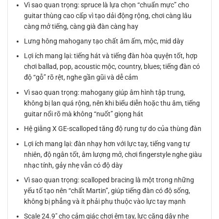
Vì sao quan trọng: spruce là lựa chọn “chuẩn mực” cho
guitar thùng cao cấp vì tạo dải động rộng, chơi càng lâu
càng mở tiếng, càng già đàn càng hay
Lưng hông mahogany tạo chất âm ấm, mộc, mid dày
Lợi ích mang lại: tiếng hát và tiếng đàn hòa quyện tốt, hợp
chơi ballad, pop, acoustic mộc, country, blues; tiếng đàn có
độ “gỗ” rõ rệt, nghe gần gũi và dễ cảm
Vì sao quan trọng: mahogany giúp âm hình tập trung,
không bị lan quá rộng, nên khi biểu diễn hoặc thu âm, tiếng
guitar nổi rõ mà không “nuốt” giọng hát
Hệ giằng X GE-scalloped tăng độ rung tự do của thùng đàn
Lợi ích mang lại: đàn nhạy hơn với lực tay, tiếng vang tự
nhiên, độ ngân tốt, âm lượng mở, chơi fingerstyle nghe giàu
nhạc tính, gảy nhẹ vẫn có độ dày
Vì sao quan trọng: scalloped bracing là một trong những
yếu tố tạo nên “chất Martin”, giúp tiếng đàn có độ sống,
không bị phẳng và ít phải phụ thuộc vào lực tay mạnh
Scale 24.9″ cho cảm giác chơi êm tay, lực căng dây nhẹ