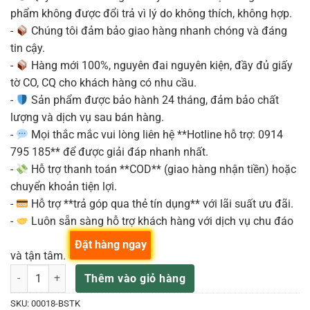
phẩm không được đổi trả vì lý do không thích, không hợp.
-
Chúng tôi đảm bảo giao hàng nhanh chóng và đáng
tin cậy.
-
Hàng mới 100%, nguyên đai nguyên kiện, đầy đủ giấy
tờ CO, CQ cho khách hàng có nhu cầu.
-
Sản phẩm được bảo hành 24 tháng, đảm bảo chất
lượng và dịch vụ sau bán hàng.
-
Mọi thắc mắc vui lòng liên hệ **Hotline hỗ trợ: 0914
795 185** để được giải đáp nhanh nhất.
-
Hỗ trợ thanh toán **COD** (giao hàng nhận tiền) hoặc
chuyển khoản tiện lợi.
-
Hỗ trợ **trả góp qua thẻ tín dụng** với lãi suất ưu đãi.
-
Luôn sẵn sàng hỗ trợ khách hàng với dịch vụ chu đáo
Đặt hàng ngay
và tận tâm.
Martin 000-18 Standard Series guitar thùng kèm case B-Stock số lư
Thêm vào giỏ hàng
SKU:
00018-BSTK