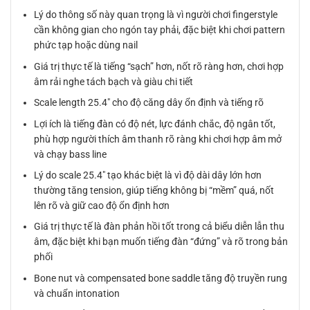
Lý do thông số này quan trọng là vì người chơi fingerstyle
cần không gian cho ngón tay phải, đặc biệt khi chơi pattern
phức tạp hoặc dùng nail
Giá trị thực tế là tiếng “sạch” hơn, nốt rõ ràng hơn, chơi hợp
âm rải nghe tách bạch và giàu chi tiết
Scale length 25.4″ cho độ căng dây ổn định và tiếng rõ
Lợi ích là tiếng đàn có độ nét, lực đánh chắc, độ ngân tốt,
phù hợp người thích âm thanh rõ ràng khi chơi hợp âm mở
và chạy bass line
Lý do scale 25.4″ tạo khác biệt là vì độ dài dây lớn hơn
thường tăng tension, giúp tiếng không bị “mềm” quá, nốt
lên rõ và giữ cao độ ổn định hơn
Giá trị thực tế là đàn phản hồi tốt trong cả biểu diễn lẫn thu
âm, đặc biệt khi bạn muốn tiếng đàn “đứng” và rõ trong bản
phối
Bone nut và compensated bone saddle tăng độ truyền rung
và chuẩn intonation