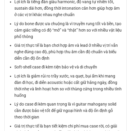
Lợi ích là tiếng đàn giàu harmonic, độ vang tự nhiên tốt,
sustain dài hơn, đồng thời intonation cân hơn giúp hợp âm
ở các vị trí khác nhau nghe chuẩn
Lý do bone được ưa chuộng là vì truyền rung tốt và bền, tạo
cảm giác tiếng có độ “mở” và “thật” hơn so với nhiều vật liệu
phổ thông
Giá trị thực tế là bạn chơi hợp âm và lead ở nhiều vị trí vẫn
nghe đúng cao độ, phù hợp thu âm cần độ chuẩn và biểu
diễn cần độ ổn định
Soft-shell case đi kèm tiện bảo vệ và di chuyển
Lợi ích là giảm rủi ro trầy xước, va quẹt, bụi ẩm khi mang
đàn đi học, đi diễn acoustic hoặc cất giữ hằng ngày, đồng
thời nhẹ và linh hoạt hơn so với thùng cứng trong nhiều tình
huống
Lý do case đi kèm quan trọng là vì guitar mahogany solid
cần được bảo vệ tốt để giữ ngoại hình và độ ổn định gỗ
theo thời gian
Giá trị thực tế là bạn tiết kiệm chi phí mua case rời, có giải