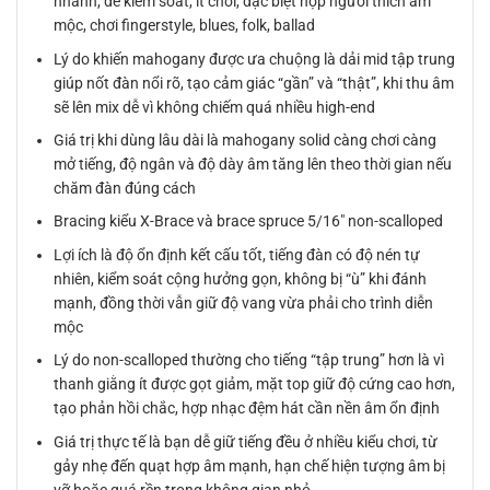
nhanh, dễ kiểm soát, ít chói, đặc biệt hợp người thích âm
mộc, chơi fingerstyle, blues, folk, ballad
Lý do khiến mahogany được ưa chuộng là dải mid tập trung
giúp nốt đàn nổi rõ, tạo cảm giác “gần” và “thật”, khi thu âm
sẽ lên mix dễ vì không chiếm quá nhiều high-end
Giá trị khi dùng lâu dài là mahogany solid càng chơi càng
mở tiếng, độ ngân và độ dày âm tăng lên theo thời gian nếu
chăm đàn đúng cách
Bracing kiểu X-Brace và brace spruce 5/16″ non-scalloped
Lợi ích là độ ổn định kết cấu tốt, tiếng đàn có độ nén tự
nhiên, kiểm soát cộng hưởng gọn, không bị “ù” khi đánh
mạnh, đồng thời vẫn giữ độ vang vừa phải cho trình diễn
mộc
Lý do non-scalloped thường cho tiếng “tập trung” hơn là vì
thanh giằng ít được gọt giảm, mặt top giữ độ cứng cao hơn,
tạo phản hồi chắc, hợp nhạc đệm hát cần nền âm ổn định
Giá trị thực tế là bạn dễ giữ tiếng đều ở nhiều kiểu chơi, từ
gảy nhẹ đến quạt hợp âm mạnh, hạn chế hiện tượng âm bị
vỡ hoặc quá rền trong không gian nhỏ