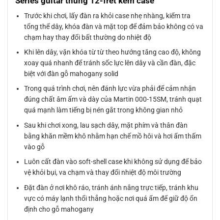
Series guitar thùng 12-fret kèm case
Trước khi chơi, lấy đàn ra khỏi case nhẹ nhàng, kiểm tra
tổng thể dây, khóa đàn và mặt top để đảm bảo không có va
chạm hay thay đổi bất thường do nhiệt độ
Khi lên dây, vặn khóa từ từ theo hướng tăng cao độ, không
xoay quá nhanh để tránh sốc lực lên dây và cần đàn, đặc
biệt với đàn gỗ mahogany solid
Trong quá trình chơi, nên đánh lực vừa phải để cảm nhận
đúng chất âm ấm và dày của Martin 000-15SM, tránh quạt
quá mạnh làm tiếng bị nén gắt trong không gian nhỏ
Sau khi chơi xong, lau sạch dây, mặt phím và thân đàn
bằng khăn mềm khô nhằm hạn chế mồ hôi và hơi ẩm thấm
vào gỗ
Luôn cất đàn vào soft-shell case khi không sử dụng để bảo
vệ khỏi bụi, va chạm và thay đổi nhiệt độ môi trường
Đặt đàn ở nơi khô ráo, tránh ánh nắng trực tiếp, tránh khu
vực có máy lạnh thổi thẳng hoặc nơi quá ẩm để giữ độ ổn
định cho gỗ mahogany