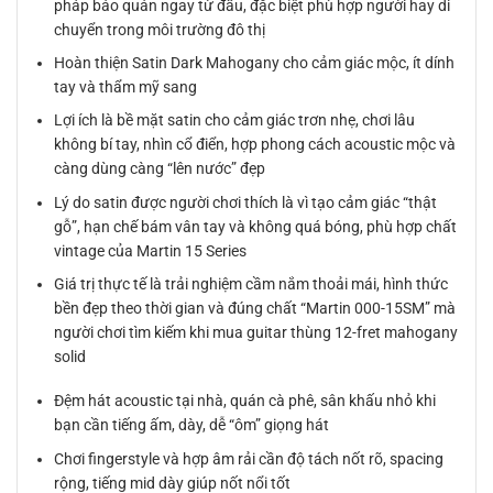
pháp bảo quản ngay từ đầu, đặc biệt phù hợp người hay di
chuyển trong môi trường đô thị
Hoàn thiện Satin Dark Mahogany cho cảm giác mộc, ít dính
tay và thẩm mỹ sang
Lợi ích là bề mặt satin cho cảm giác trơn nhẹ, chơi lâu
không bí tay, nhìn cổ điển, hợp phong cách acoustic mộc và
càng dùng càng “lên nước” đẹp
Lý do satin được người chơi thích là vì tạo cảm giác “thật
gỗ”, hạn chế bám vân tay và không quá bóng, phù hợp chất
vintage của Martin 15 Series
Giá trị thực tế là trải nghiệm cầm nắm thoải mái, hình thức
bền đẹp theo thời gian và đúng chất “Martin 000-15SM” mà
người chơi tìm kiếm khi mua guitar thùng 12-fret mahogany
solid
Đệm hát acoustic tại nhà, quán cà phê, sân khấu nhỏ khi
bạn cần tiếng ấm, dày, dễ “ôm” giọng hát
Chơi fingerstyle và hợp âm rải cần độ tách nốt rõ, spacing
rộng, tiếng mid dày giúp nốt nổi tốt