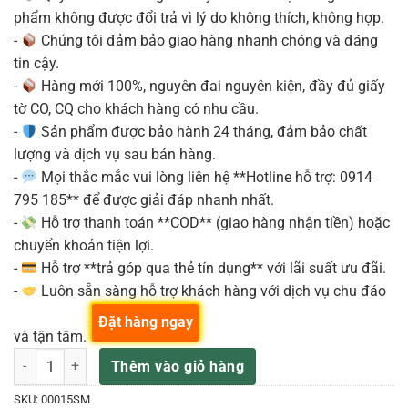
phẩm không được đổi trả vì lý do không thích, không hợp.
-
Chúng tôi đảm bảo giao hàng nhanh chóng và đáng
tin cậy.
-
Hàng mới 100%, nguyên đai nguyên kiện, đầy đủ giấy
tờ CO, CQ cho khách hàng có nhu cầu.
-
Sản phẩm được bảo hành 24 tháng, đảm bảo chất
lượng và dịch vụ sau bán hàng.
-
Mọi thắc mắc vui lòng liên hệ **Hotline hỗ trợ: 0914
795 185** để được giải đáp nhanh nhất.
-
Hỗ trợ thanh toán **COD** (giao hàng nhận tiền) hoặc
chuyển khoản tiện lợi.
-
Hỗ trợ **trả góp qua thẻ tín dụng** với lãi suất ưu đãi.
-
Luôn sẵn sàng hỗ trợ khách hàng với dịch vụ chu đáo
Đặt hàng ngay
và tận tâm.
Martin 000-15SM 15 Series guitar thùng 12-fret kèm case số lượng
Thêm vào giỏ hàng
SKU:
00015SM