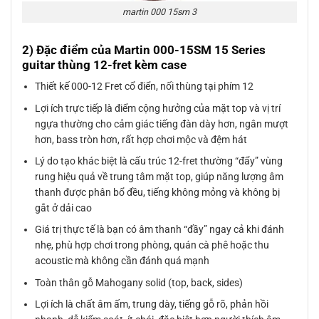
martin 000 15sm 3
2) Đặc điểm của Martin 000-15SM 15 Series
guitar thùng 12-fret kèm case
Thiết kế 000-12 Fret cổ điển, nối thùng tại phím 12
Lợi ích trực tiếp là điểm cộng hưởng của mặt top và vị trí
ngựa thường cho cảm giác tiếng đàn dày hơn, ngân mượt
hơn, bass tròn hơn, rất hợp chơi mộc và đệm hát
Lý do tạo khác biệt là cấu trúc 12-fret thường “đẩy” vùng
rung hiệu quả về trung tâm mặt top, giúp năng lượng âm
thanh được phân bổ đều, tiếng không mỏng và không bị
gắt ở dải cao
Giá trị thực tế là bạn có âm thanh “đầy” ngay cả khi đánh
nhẹ, phù hợp chơi trong phòng, quán cà phê hoặc thu
acoustic mà không cần đánh quá mạnh
Toàn thân gỗ Mahogany solid (top, back, sides)
Lợi ích là chất âm ấm, trung dày, tiếng gỗ rõ, phản hồi