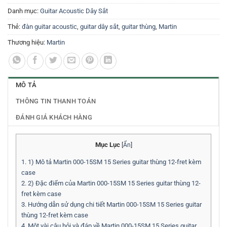
Danh mục:
Guitar Acoustic Dây Sắt
Thẻ:
đàn guitar acoustic
,
guitar dây sắt
,
guitar thùng
,
Martin
Thương hiệu:
Martin
MÔ TẢ
THÔNG TIN THANH TOÁN
ĐÁNH GIÁ KHÁCH HÀNG
Mục Lục
[
Ẩn
]
1.
1) Mô tả Martin 000-15SM 15 Series guitar thùng 12-fret kèm
case
2.
2) Đặc điểm của Martin 000-15SM 15 Series guitar thùng 12-
fret kèm case
3.
Hướng dẫn sử dụng chi tiết Martin 000-15SM 15 Series guitar
thùng 12-fret kèm case
4.
Một vài câu hỏi và đáp về Martin 000-15SM 15 Series guitar