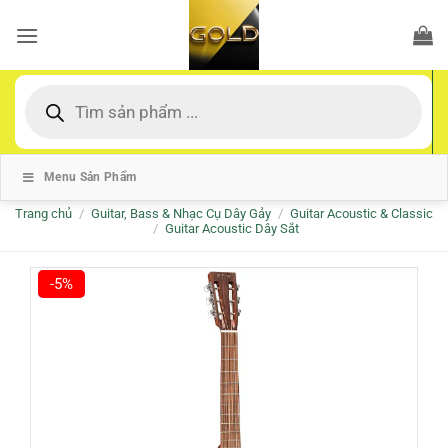
Bỏ
qua
nội
dung
Tìm
kiếm
sản
phẩm
Menu Sản Phẩm
Trang chủ
/
Guitar, Bass & Nhạc Cụ Dây Gảy
/
Guitar Acoustic & Classic
/
Guitar Acoustic Dây Sắt
-5%