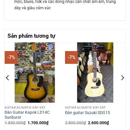
mộc, blues, folk và các dòng nhạc cần chất âm ấm, trung
dày và giàu cảm xúc
Sản phẩm tương tự
-7%
-7%
GUITAR ACOUSTIC DÂY SẮT
GUITAR ACOUSTIC DÂY SẮT
od
Đàn Guitar Kapok LD14C
Đàn guitar Suzuki SDG15
Sunburst
Giá
Giá
Giá
Giá
1.830.000
₫
1.700.000
₫
2.800.000
₫
2.600.000
₫
gốc
hiện
gốc
hiện
là:
tại
là:
tại