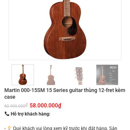
Martin 000-15SM 15 Series guitar thùng 12-fret kèm
case
Giá
58.000.000
₫
Giá
₫
60.900.000
gốc
hiện
là:
tại
Hỗ trợ khách hàng:
60.900.000₫.
là:
58.000.000₫.
-
Quý khách vui lòng xem kỹ trước khi đặt hàng. Sản