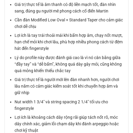
Giá trị thực tế là âm thanh có độ liền mạch tốt, đàn nhìn
sang, đúng gu người mê phong cách cổ điển Martin
Cần đàn Modified Low Oval + Standard Taper cho cảm giác
chơi dễ chịu
Lợi ích là tay trái thoải mái khi bấm hợp âm, chạy nốt mượt,
hạn chế mỏi khi chơi lâu, phù hợp nhiều phong cách từ đệm
hát đến fingerstyle
Lý do profile này được đánh giá cao là vì nó cân bằng giữa
“đầy tay” và “dễ bấm”, không quá dày gây mỏi, cũng không
quá mỏng khiến thiếu chắc tay
Giá trị thực tế là người mới lên đàn nhanh hơn, người chơi
lâu năm có cảm giác kiểm soát tốt khi chuyển hợp âm và
giữ nhịp
Nut width 1 3/4″ và string spacing 2 1/4″ tối ưu cho
fingerstyle
Lợi ích là khoảng cách dây rộng rãi giúp tách nốt rõ, móc
dây chính xác, giảm lỗi chạm dây khi đánh arpeggio hoặc
chơi kỹ thuật