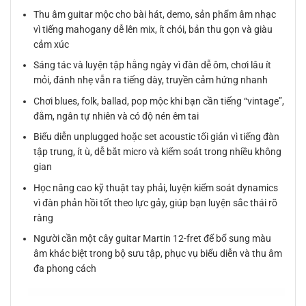
Thu âm guitar mộc cho bài hát, demo, sản phẩm âm nhạc
vì tiếng mahogany dễ lên mix, ít chói, bản thu gọn và giàu
cảm xúc
Sáng tác và luyện tập hằng ngày vì đàn dễ ôm, chơi lâu ít
mỏi, đánh nhẹ vẫn ra tiếng dày, truyền cảm hứng nhanh
Chơi blues, folk, ballad, pop mộc khi bạn cần tiếng “vintage”,
đằm, ngân tự nhiên và có độ nén êm tai
Biểu diễn unplugged hoặc set acoustic tối giản vì tiếng đàn
tập trung, ít ù, dễ bắt micro và kiểm soát trong nhiều không
gian
Học nâng cao kỹ thuật tay phải, luyện kiểm soát dynamics
vì đàn phản hồi tốt theo lực gảy, giúp bạn luyện sắc thái rõ
ràng
Người cần một cây guitar Martin 12-fret để bổ sung màu
âm khác biệt trong bộ sưu tập, phục vụ biểu diễn và thu âm
đa phong cách