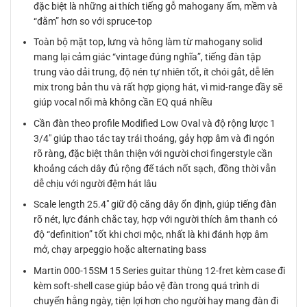
đặc biệt là những ai thích tiếng gỗ mahogany ấm, mềm và
“đằm” hơn so với spruce-top
Toàn bộ mặt top, lưng và hông làm từ mahogany solid
mang lại cảm giác “vintage đúng nghĩa”, tiếng đàn tập
trung vào dải trung, độ nén tự nhiên tốt, ít chói gắt, dễ lên
mix trong bản thu và rất hợp giọng hát, vì mid-range đầy sẽ
giúp vocal nổi mà không cần EQ quá nhiều
Cần đàn theo profile Modified Low Oval và độ rộng lược 1
3/4″ giúp thao tác tay trái thoáng, gảy hợp âm và đi ngón
rõ ràng, đặc biệt thân thiện với người chơi fingerstyle cần
khoảng cách dây đủ rộng để tách nốt sạch, đồng thời vẫn
dễ chịu với người đệm hát lâu
Scale length 25.4″ giữ độ căng dây ổn định, giúp tiếng đàn
rõ nét, lực đánh chắc tay, hợp với người thích âm thanh có
độ “definition” tốt khi chơi mộc, nhất là khi đánh hợp âm
mở, chạy arpeggio hoặc alternating bass
Martin 000-15SM 15 Series guitar thùng 12-fret kèm case đi
kèm soft-shell case giúp bảo vệ đàn trong quá trình di
chuyển hằng ngày, tiện lợi hơn cho người hay mang đàn đi