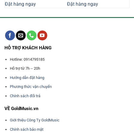
Đặt hàng ngay
Đặt hàng ngay
1.830.000₫.
là:
2.800.000₫.
là:
000₫.
1.700.000₫.
2.600.000₫
HỖ TRỢ KHÁCH HÀNG
Hotline: 0914795185
Hỗ trợ từ 7h -- 20h
Hướng dẫn đặt hàng
Phương thức vận chuyển
Chính sách đổi trả
VỀ GoldMusic.vn
Giới thiệu Công Ty GoldMusic
Chính sách bảo mật