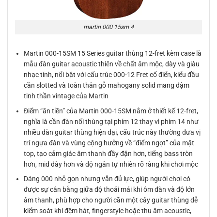
martin 000 15sm 4
Martin 000-15SM 15 Series guitar thùng 12-fret kèm case là
mẫu đàn guitar acoustic thiên về chất âm mộc, dày và giàu
nhạc tính, nổi bật với cấu trúc 000-12 Fret cổ điển, kiểu đầu
cần slotted và toàn thân gỗ mahogany solid mang đậm
tinh thần vintage của Martin
Điểm “ăn tiền” của Martin 000-15SM nằm ở thiết kế 12-fret,
nghĩa là cần đàn nối thùng tại phím 12 thay vì phím 14 như
nhiều đàn guitar thùng hiện đại, cấu trúc này thường đưa vị
trí ngựa đàn và vùng cộng hưởng về “điểm ngọt” của mặt
top, tạo cảm giác âm thanh đầy đặn hơn, tiếng bass tròn
hơn, mid dày hơn và độ ngân tự nhiên rõ ràng khi chơi mộc
Dáng 000 nhỏ gọn nhưng vẫn đủ lực, giúp người chơi có
được sự cân bằng giữa độ thoải mái khi ôm đàn và độ lớn
âm thanh, phù hợp cho người cần một cây guitar thùng dễ
kiểm soát khi đệm hát, fingerstyle hoặc thu âm acoustic,