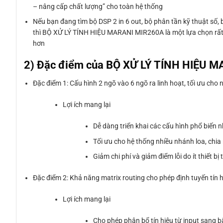
– nâng cấp chất lượng” cho toàn hệ thống
Nếu bạn đang tìm bộ DSP 2 in 6 out, bộ phân tần kỹ thuật số, 
thì BỘ XỬ LÝ TÍNH HIỆU MARANI MIR260A là một lựa chọn rất 
hơn
2) Đặc điểm của BỘ XỬ LÝ TÍNH HIỆU 
Đặc điểm 1: Cấu hình 2 ngõ vào 6 ngõ ra linh hoạt, tối ưu cho 
Lợi ích mang lại
Dễ dàng triển khai các cấu hình phổ biến 
Tối ưu cho hệ thống nhiều nhánh loa, chia 
Giảm chi phí và giảm điểm lỗi do ít thiết b
Đặc điểm 2: Khả năng matrix routing cho phép định tuyến tín 
Lợi ích mang lại
Cho phép phân bổ tín hiệu từ input sang b