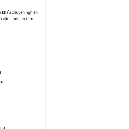
ân khấu chuyên nghiệp,
và vận hành an tâm
i
vực
ùng