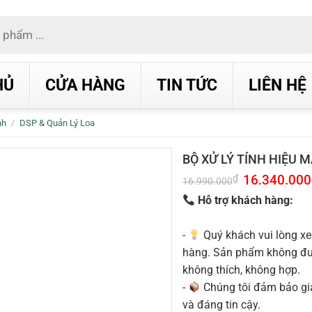
HỦ
CỬA HÀNG
TIN TỨC
LIÊN HỆ
nh
/
DSP & Quản Lý Loa
BỘ XỬ LÝ TÍNH HIỆU 
Giá
16.340.000
₫
16.990.000
gốc
là:
Hỗ trợ khách hàng:
16.990.000₫.
-
Quý khách vui lòng xe
hàng. Sản phẩm không được
không thích, không hợp.
-
Chúng tôi đảm bảo g
và đáng tin cậy.