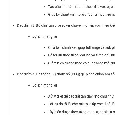
Tạo cấu hình âm thanh theo khu vực cực nh
Giúp kỹ thuật viên tối ưu “đúng mục tiêu n
Đặc điểm 3: Bộ chia tần crossover chuyên nghiệp với nhiều ki
Lợi ích mang lại
Chia tần chính xác giúp fullrange và sub 
Dễ tối ưu theo từng loại loa và từng cấu h
Giảm hiện tượng méo và quá tải do mỗi dri
Đặc điểm 4: Hệ thống EQ tham số (PEQ) giúp cân chỉnh âm sắc 
Lợi ích mang lại
Xử lý triệt để các dải tần gây khó chịu nh
Tối ưu độ rõ lời cho micro, giúp vocal nổi
Tùy biến được theo từng output, nghĩa là m