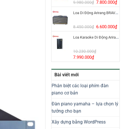
8.800.000₫.
Giá
Giá
7.800.000
₫
9.980.000
₫
gốc
hiện
Loa Di Động Arirang BRAVO 8 800W Có Micro
là:
tại
9.980.000₫.
là:
7.800
Giá
Giá
6.600.000
₫
8.450.000
₫
gốc
hiện
Loa Karaoke Di Động Arirang EDGE-X Model I
là:
tại
8.450.000₫.
là:
6.600
10.230.000
₫
Giá
Giá
7.990.000
₫
gốc
hiện
là:
tại
Bài viết mới
10.230.000₫.
là:
7.990.000₫.
Phân biệt các loại phím đàn
piano cơ bản
Đàn piano yamaha – lựa chọn lý
tưởng cho bạn
Xây dựng bằng WordPress