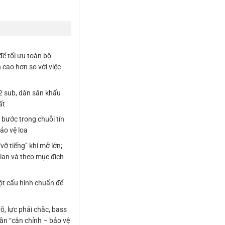
ể tối ưu toàn bộ
 cao hơn so với việc
2 sub, dàn sân khấu
ất
 bước trong chuỗi tín
bảo vệ loa
“vỡ tiếng” khi mở lớn;
ian và theo mục đích
ột cấu hình chuẩn để
õ, lực phải chắc, bass
hần “cân chỉnh – bảo vệ