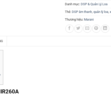
Danh mục:
DSP & Quản Lý Loa
Thẻ:
DSP âm thanh
,
quản lý loa
,
Thương hiệu:
Marani
NG
A
MIR260A