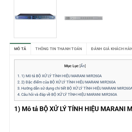
MÔ TẢ
THÔNG TIN THANH TOÁN
ĐÁNH GIÁ KHÁCH HÀ
Mục Lục
[
Ẩn
]
1.
1) Mô tả BỘ XỬ LÝ TÍNH HIỆU MARANI MIR260A
2.
2) Đặc điểm của BỘ XỬ LÝ TÍNH HIỆU MARANI MIR260A
3.
Hướng dẫn sử dụng chi tiết BỘ XỬ LÝ TÍNH HIỆU MARANI MIR260
4.
Câu hỏi và đáp về BỘ XỬ LÝ TÍNH HIỆU MARANI MIR260A
1) Mô tả BỘ XỬ LÝ TÍNH HIỆU MARANI 