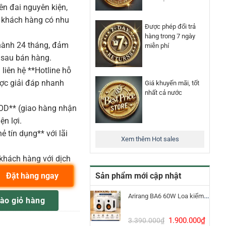
n đai nguyên kiện,
o khách hàng có nhu
Được phép đổi trả
hàng trong 7 ngày
ành 24 tháng, đảm
miễn phí
 sau bán hàng.
liên hệ **Hotline hỗ
ược giải đáp nhanh
Giá khuyến mãi, tốt
nhất cả nước
COD** (giao hàng nhận
ện lợi.
ẻ tín dụng** với lãi
Xem thêm Hot sales
khách hàng với dịch
Sản phẩm mới cập nhật
Đặt hàng ngay
 MIR260A số lượng
Arirang BA6 60W Loa kiểm âm Bluetooth 5.3
ào giỏ hàng
Giá
Giá
1.900.000
₫
3.390.000
₫