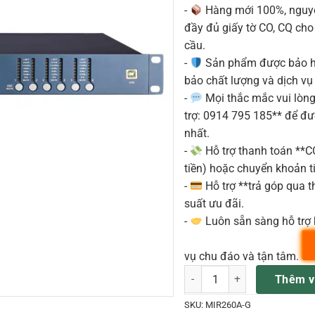
-
Hàng mới 100%, nguyê
đầy đủ giấy tờ CO, CQ ch
cầu.
-
Sản phẩm được bảo h
bảo chất lượng và dịch vụ
-
Mọi thắc mắc vui lòng 
trợ: 0914 795 185** để đ
nhất.
-
Hỗ trợ thanh toán **
tiền) hoặc chuyển khoản ti
-
Hỗ trợ **trả góp qua th
suất ưu đãi.
-
Luôn sẵn sàng hỗ trợ 
vụ chu đáo và tận tâm.
BỘ XỬ LÝ TÍNH HIỆU MARANI
Thêm v
SKU:
MIR260A-G