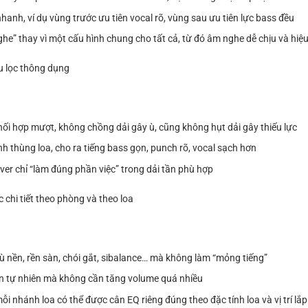
anh, ví dụ vùng trước ưu tiên vocal rõ, vùng sau ưu tiên lực bass đều
ghe” thay vì một cấu hình chung cho tất cả, từ đó âm nghe dễ chịu và hiệ
ểu lọc thông dụng
phối hợp mượt, không chồng dải gây ù, cũng không hụt dải gây thiếu lực
ình thùng loa, cho ra tiếng bass gọn, punch rõ, vocal sạch hơn
ver chỉ “làm đúng phần việc” trong dải tần phù hợp
chi tiết theo phòng và theo loa
ư ù nền, rền sàn, chói gắt, sibalance… mà không làm “mỏng tiếng”
 lên tự nhiên mà không cần tăng volume quá nhiều
ỗi nhánh loa có thể được cân EQ riêng đúng theo đặc tính loa và vị trí lắp