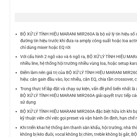
BỘ XỬ LÝ TÍNH HIỆU MARANI MIR260A là bộ xử lý tín hiệu số 
đường tín hiệu trước khi đưa ra amply công suất hoặc loa acti
chỉ dùng mixer hoặc EQ rời
Với cấu hình 2 ngõ vào và 6 ngõ ra, BỘ XỬ LÝ TÍNH HIỆU MARA
nhiều line, hệ thống hội trường nhiều vùng loa, hoặc setup ka
Điểm làm nên giá trị của BỘ XỬ LÝ TÍNH HIỆU MARANI MIR260A 
hiệu: cân gain đầu vào, lọc nhiễu, cân EQ, chia tần crossover,
Trong thực tế lắp đặt và chạy sự kiện, vấn đề phổ biến nhất là â
BỘ XỬ LÝ TÍNH HIỆU MARANI MIR260A giải quyết trực tiếp các 
sử dụng
BỘ XỬ LÝ TÍNH HIỆU MARANI MIR260A đặc biệt hữu ích khi bạ
kỹ thuật viên chỉ việc gọi preset và vận hành ổn định, hạn chế 
Khi triển khai hệ thống âm thanh sân khấu, hội trường, nhà th
không bị kéo đuôi, vocal không bị chìm, treble không bị gắt;