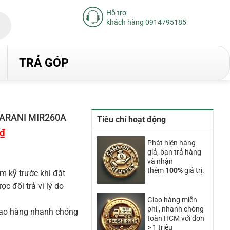
Hỗ trợ
khách hàng 0914795185
TRẢ GÓP
MARANI MIR260A
Tiêu chí hoạt động
₫
Giá
hiện
Phát hiện hàng
tại
giả, bạn trả hàng
là:
16.340.000₫.
và nhận
thêm
100%
giá trị.
m kỹ trước khi đặt
 đổi trả vì lý do
Giao hàng miễn
phí , nhanh chóng
iao hàng nhanh chóng
toàn HCM với đơn
> 1 triệu