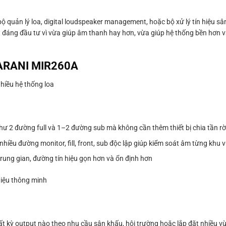
bộ quản lý loa, digital loudspeaker management, hoặc bộ xử lý tín hiệu s
đáng đầu tư vì vừa giúp âm thanh hay hơn, vừa giúp hệ thống bền hơn 
MARANI MIR260A
nhiều hệ thống loa
như 2 đường full và 1–2 đường sub mà không cần thêm thiết bị chia tần rờ
nhiều đường monitor, fill, front, sub độc lập giúp kiểm soát âm từng khu 
ị trung gian, đường tín hiệu gọn hơn và ổn định hơn
hiệu thông minh
ất kỳ output nào theo nhu cầu sân khấu, hội trường hoặc lắp đặt nhiều v