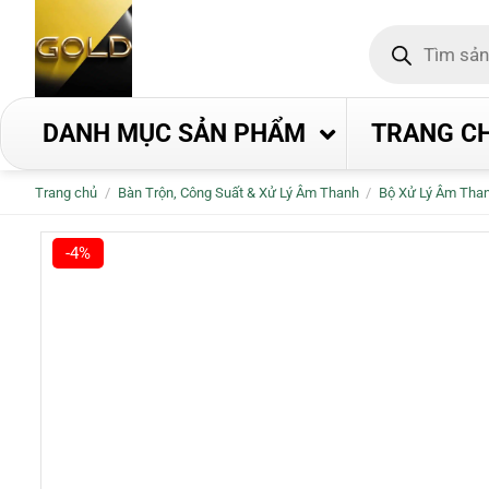
Bỏ
Tìm
qua
kiếm
nội
sản
phẩm
dung
DANH MỤC SẢN PHẨM
TRANG C
Trang chủ
/
Bàn Trộn, Công Suất & Xử Lý Âm Thanh
/
Bộ Xử Lý Âm Tha
-4%