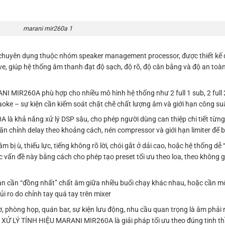
marani mir260a 1
chuyên dụng thuộc nhóm speaker management processor, được thiết kế đ
ve, giúp hệ thống âm thanh đạt độ sạch, độ rõ, độ cân bằng và độ an toàn
NI MIR260A phù hợp cho nhiều mô hình hệ thống như 2 full 1 sub, 2 full 
raoke – sự kiện cần kiểm soát chặt chẽ chất lượng âm và giới hạn công su
là khả năng xử lý DSP sâu, cho phép người dùng can thiệp chi tiết từng
 căn chỉnh delay theo khoảng cách, nén compressor và giới hạn limiter để 
m bị ù, thiếu lực, tiếng không rõ lời, chói gắt ở dải cao, hoặc hệ thống dễ 
vấn đề này bằng cách cho phép tạo preset tối ưu theo loa, theo không g
n cần “đồng nhất” chất âm giữa nhiều buổi chạy khác nhau, hoặc cần m
rủi ro do chỉnh tay quá tay trên mixer
ờ, phòng họp, quán bar, sự kiện lưu động, nhu cầu quan trọng là âm phải r
 BỘ XỬ LÝ TÍNH HIỆU MARANI MIR260A là giải pháp tối ưu theo đúng tinh t