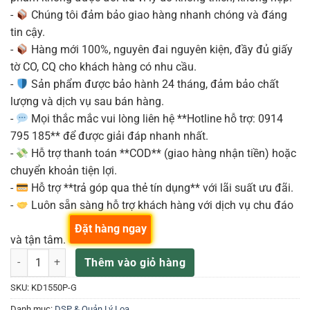
-
Chúng tôi đảm bảo giao hàng nhanh chóng và đáng
tin cậy.
-
Hàng mới 100%, nguyên đai nguyên kiện, đầy đủ giấy
tờ CO, CQ cho khách hàng có nhu cầu.
-
Sản phẩm được bảo hành 24 tháng, đảm bảo chất
lượng và dịch vụ sau bán hàng.
-
Mọi thắc mắc vui lòng liên hệ **Hotline hỗ trợ: 0914
795 185** để được giải đáp nhanh nhất.
-
Hỗ trợ thanh toán **COD** (giao hàng nhận tiền) hoặc
chuyển khoản tiện lợi.
-
Hỗ trợ **trả góp qua thẻ tín dụng** với lãi suất ưu đãi.
-
Luôn sẵn sàng hỗ trợ khách hàng với dịch vụ chu đáo
Đặt hàng ngay
và tận tâm.
BỘ XỬ LÝ TÍN HIỆU MARANI KD1550P số lượng
Thêm vào giỏ hàng
SKU:
KD1550P-G
Danh mục:
DSP & Quản Lý Loa