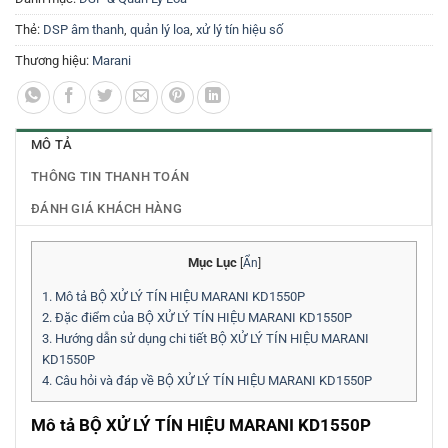
Thẻ:
DSP âm thanh
,
quản lý loa
,
xử lý tín hiệu số
Thương hiệu:
Marani
MÔ TẢ
THÔNG TIN THANH TOÁN
ĐÁNH GIÁ KHÁCH HÀNG
Mục Lục
[
Ẩn
]
1.
Mô tả BỘ XỬ LÝ TÍN HIỆU MARANI KD1550P
2.
Đặc điểm của BỘ XỬ LÝ TÍN HIỆU MARANI KD1550P
3.
Hướng dẫn sử dụng chi tiết BỘ XỬ LÝ TÍN HIỆU MARANI
KD1550P
4.
Câu hỏi và đáp về BỘ XỬ LÝ TÍN HIỆU MARANI KD1550P
Mô tả BỘ XỬ LÝ TÍN HIỆU MARANI KD1550P