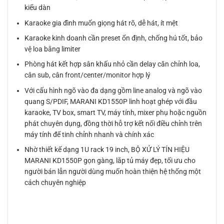
kiểu dàn
Karaoke gia đình muốn giọng hát rõ, dễ hát, ít mệt
Karaoke kinh doanh cần preset ổn định, chống hú tốt, bảo
vệ loa bằng limiter
Phòng hát kết hợp sân khấu nhỏ cần delay căn chỉnh loa,
cân sub, cân front/center/monitor hợp lý
Với cấu hình ngõ vào đa dạng gồm line analog và ngõ vào
quang S/PDIF, MARANI KD1550P linh hoạt ghép với đầu
karaoke, TV box, smart TV, máy tính, mixer phụ hoặc nguồn
phát chuyên dụng, đồng thời hỗ trợ kết nối điều chỉnh trên
máy tính để tinh chỉnh nhanh và chính xác
Nhờ thiết kế dạng 1U rack 19 inch, BỘ XỬ LÝ TÍN HIỆU
MARANI KD1550P gọn gàng, lắp tủ máy đẹp, tối ưu cho
người bán lẫn người dùng muốn hoàn thiện hệ thống một
cách chuyên nghiệp