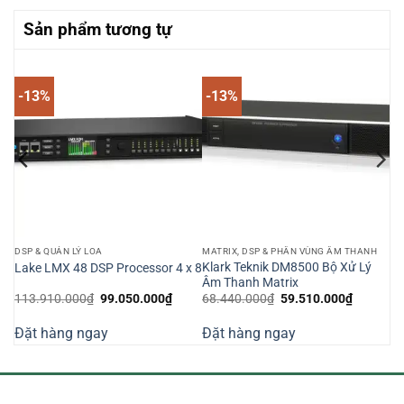
Sản phẩm tương tự
-13%
-13%
DSP & QUẢN LÝ LOA
MATRIX, DSP & PHÂN VÙNG ÂM THANH
Klark Teknik DM8500 Bộ Xử Lý
Lake LMX 48 DSP Processor 4 x 8
Âm Thanh Matrix
Giá
Giá
Giá
Giá
113.910.000
₫
99.050.000
₫
68.440.000
₫
59.510.000
₫
n
gốc
hiện
gốc
hiện
là:
tại
là:
tại
Đặt hàng ngay
Đặt hàng ngay
113.910.000₫.
là:
68.440.000₫.
là:
800.000₫.
99.050.000₫.
59.510.0