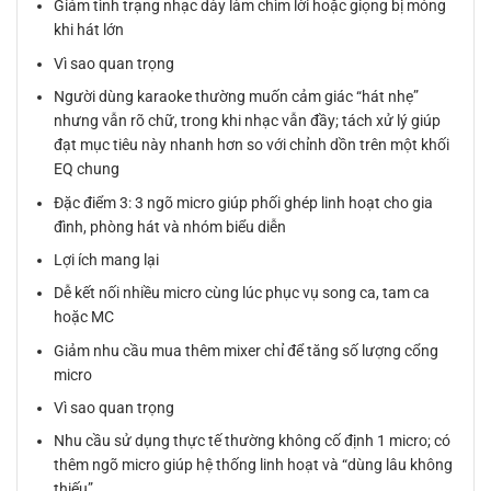
Giảm tình trạng nhạc dày làm chìm lời hoặc giọng bị mỏng
khi hát lớn
Vì sao quan trọng
Người dùng karaoke thường muốn cảm giác “hát nhẹ”
nhưng vẫn rõ chữ, trong khi nhạc vẫn đầy; tách xử lý giúp
đạt mục tiêu này nhanh hơn so với chỉnh dồn trên một khối
EQ chung
Đặc điểm 3: 3 ngõ micro giúp phối ghép linh hoạt cho gia
đình, phòng hát và nhóm biểu diễn
Lợi ích mang lại
Dễ kết nối nhiều micro cùng lúc phục vụ song ca, tam ca
hoặc MC
Giảm nhu cầu mua thêm mixer chỉ để tăng số lượng cổng
micro
Vì sao quan trọng
Nhu cầu sử dụng thực tế thường không cố định 1 micro; có
thêm ngõ micro giúp hệ thống linh hoạt và “dùng lâu không
thiếu”