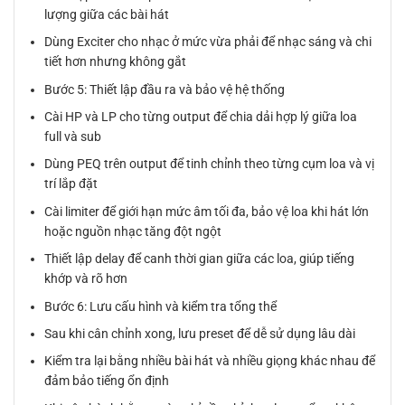
lượng giữa các bài hát
Dùng Exciter cho nhạc ở mức vừa phải để nhạc sáng và chi
tiết hơn nhưng không gắt
Bước 5: Thiết lập đầu ra và bảo vệ hệ thống
Cài HP và LP cho từng output để chia dải hợp lý giữa loa
full và sub
Dùng PEQ trên output để tinh chỉnh theo từng cụm loa và vị
trí lắp đặt
Cài limiter để giới hạn mức âm tối đa, bảo vệ loa khi hát lớn
hoặc nguồn nhạc tăng đột ngột
Thiết lập delay để canh thời gian giữa các loa, giúp tiếng
khớp và rõ hơn
Bước 6: Lưu cấu hình và kiểm tra tổng thể
Sau khi cân chỉnh xong, lưu preset để dễ sử dụng lâu dài
Kiểm tra lại bằng nhiều bài hát và nhiều giọng khác nhau để
đảm bảo tiếng ổn định