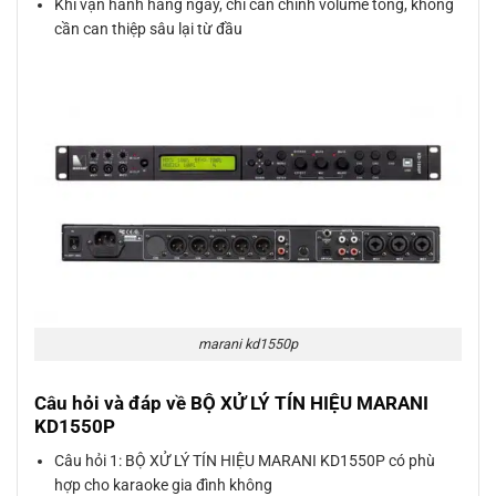
Khi vận hành hằng ngày, chỉ cần chỉnh volume tổng, không
cần can thiệp sâu lại từ đầu
marani kd1550p
Câu hỏi và đáp về BỘ XỬ LÝ TÍN HIỆU MARANI
KD1550P
Câu hỏi 1: BỘ XỬ LÝ TÍN HIỆU MARANI KD1550P có phù
hợp cho karaoke gia đình không