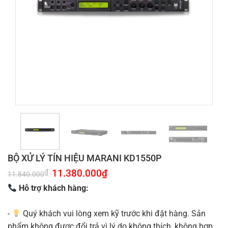
BỘ XỬ LÝ TÍN HIỆU MARANI KD1550P
Giá
11.380.000
₫
Giá
₫
11.840.000
gốc
hiện
là:
tại
Hỗ trợ khách hàng:
11.840.000₫.
là:
11.380.000₫.
-
Quý khách vui lòng xem kỹ trước khi đặt hàng. Sản
phẩm không được đổi trả vì lý do không thích, không hợp.