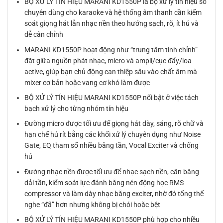
BỘ XỬ LÝ TÍN HIỆU MARANI KD1550P là bộ xử lý tín hiệu số
chuyên dùng cho karaoke và hệ thống âm thanh cần kiểm
soát giọng hát lẫn nhạc nền theo hướng sạch, rõ, ít hú và
dễ cân chỉnh
MARANI KD1550P hoạt động như “trung tâm tinh chỉnh”
đặt giữa nguồn phát nhạc, micro và ampli/cục đẩy/loa
active, giúp bạn chủ động can thiệp sâu vào chất âm mà
mixer cơ bản hoặc vang cơ khó làm được
BỘ XỬ LÝ TÍN HIỆU MARANI KD1550P nổi bật ở việc tách
bạch xử lý cho từng nhóm tín hiệu
Đường micro được tối ưu để giọng hát dày, sáng, rõ chữ và
hạn chế hú rít bằng các khối xử lý chuyên dụng như Noise
Gate, EQ tham số nhiều băng tần, Vocal Exciter và chống
hú
Đường nhạc nền được tối ưu để nhạc sạch nền, cân bằng
dải tần, kiểm soát lực đánh bằng nén động học RMS
compressor và làm dày nhạc bằng exciter, nhờ đó tổng thể
nghe “đã” hơn nhưng không bị chói hoặc bệt
BỘ XỬ LÝ TÍN HIỆU MARANI KD1550P phù hợp cho nhiều