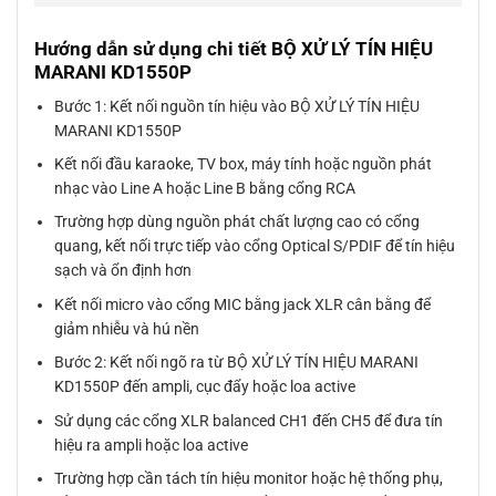
Hướng dẫn sử dụng chi tiết BỘ XỬ LÝ TÍN HIỆU
MARANI KD1550P
Bước 1: Kết nối nguồn tín hiệu vào BỘ XỬ LÝ TÍN HIỆU
MARANI KD1550P
Kết nối đầu karaoke, TV box, máy tính hoặc nguồn phát
nhạc vào Line A hoặc Line B bằng cổng RCA
Trường hợp dùng nguồn phát chất lượng cao có cổng
quang, kết nối trực tiếp vào cổng Optical S/PDIF để tín hiệu
sạch và ổn định hơn
Kết nối micro vào cổng MIC bằng jack XLR cân bằng để
giảm nhiễu và hú nền
Bước 2: Kết nối ngõ ra từ BỘ XỬ LÝ TÍN HIỆU MARANI
KD1550P đến ampli, cục đẩy hoặc loa active
Sử dụng các cổng XLR balanced CH1 đến CH5 để đưa tín
hiệu ra ampli hoặc loa active
Trường hợp cần tách tín hiệu monitor hoặc hệ thống phụ,