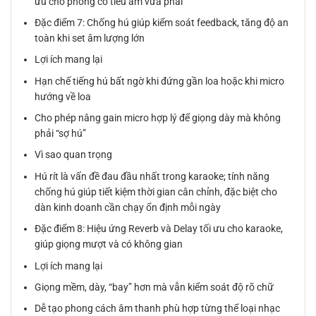
ưu cho phòng có tiêu âm vừa phải
Đặc điểm 7: Chống hú giúp kiểm soát feedback, tăng độ an
toàn khi set âm lượng lớn
Lợi ích mang lại
Hạn chế tiếng hú bất ngờ khi đứng gần loa hoặc khi micro
hướng về loa
Cho phép nâng gain micro hợp lý để giọng dày mà không
phải “sợ hú”
Vì sao quan trọng
Hú rít là vấn đề đau đầu nhất trong karaoke; tính năng
chống hú giúp tiết kiệm thời gian cân chỉnh, đặc biệt cho
dàn kinh doanh cần chạy ổn định mỗi ngày
Đặc điểm 8: Hiệu ứng Reverb và Delay tối ưu cho karaoke,
giúp giọng mượt và có không gian
Lợi ích mang lại
Giọng mềm, dày, “bay” hơn mà vẫn kiểm soát độ rõ chữ
Dễ tạo phong cách âm thanh phù hợp từng thể loại nhạc