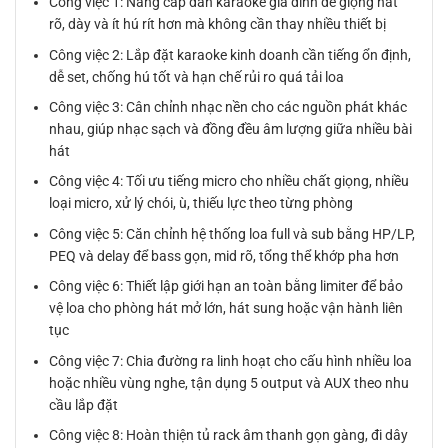
Công việc 1: Nâng cấp dàn karaoke gia đình để giọng hát
rõ, dày và ít hú rít hơn mà không cần thay nhiều thiết bị
Công việc 2: Lắp đặt karaoke kinh doanh cần tiếng ổn định,
dễ set, chống hú tốt và hạn chế rủi ro quá tải loa
Công việc 3: Cân chỉnh nhạc nền cho các nguồn phát khác
nhau, giúp nhạc sạch và đồng đều âm lượng giữa nhiều bài
hát
Công việc 4: Tối ưu tiếng micro cho nhiều chất giọng, nhiều
loại micro, xử lý chói, ù, thiếu lực theo từng phòng
Công việc 5: Căn chỉnh hệ thống loa full và sub bằng HP/LP,
PEQ và delay để bass gọn, mid rõ, tổng thể khớp pha hơn
Công việc 6: Thiết lập giới hạn an toàn bằng limiter để bảo
vệ loa cho phòng hát mở lớn, hát sung hoặc vận hành liên
tục
Công việc 7: Chia đường ra linh hoạt cho cấu hình nhiều loa
hoặc nhiều vùng nghe, tận dụng 5 output và AUX theo nhu
cầu lắp đặt
Công việc 8: Hoàn thiện tủ rack âm thanh gọn gàng, đi dây