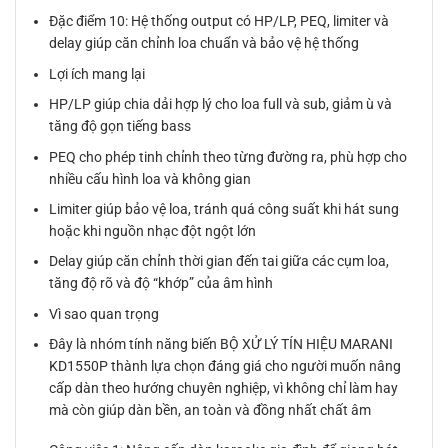
Đặc điểm 10: Hệ thống output có HP/LP, PEQ, limiter và
delay giúp căn chỉnh loa chuẩn và bảo vệ hệ thống
Lợi ích mang lại
HP/LP giúp chia dải hợp lý cho loa full và sub, giảm ù và
tăng độ gọn tiếng bass
PEQ cho phép tinh chỉnh theo từng đường ra, phù hợp cho
nhiều cấu hình loa và không gian
Limiter giúp bảo vệ loa, tránh quá công suất khi hát sung
hoặc khi nguồn nhạc đột ngột lớn
Delay giúp căn chỉnh thời gian đến tai giữa các cụm loa,
tăng độ rõ và độ “khớp” của âm hình
Vì sao quan trọng
Đây là nhóm tính năng biến BỘ XỬ LÝ TÍN HIỆU MARANI
KD1550P thành lựa chọn đáng giá cho người muốn nâng
cấp dàn theo hướng chuyên nghiệp, vì không chỉ làm hay
mà còn giúp dàn bền, an toàn và đồng nhất chất âm