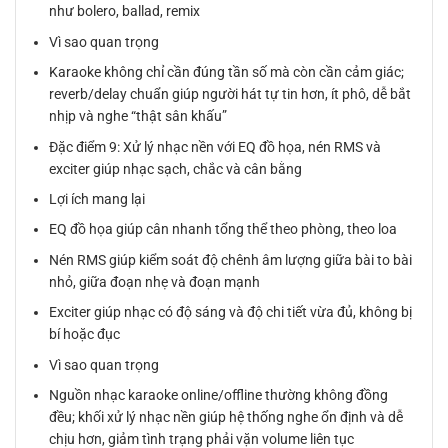
như bolero, ballad, remix
Vì sao quan trọng
Karaoke không chỉ cần đúng tần số mà còn cần cảm giác;
reverb/delay chuẩn giúp người hát tự tin hơn, ít phô, dễ bắt
nhịp và nghe “thật sân khấu”
Đặc điểm 9: Xử lý nhạc nền với EQ đồ họa, nén RMS và
exciter giúp nhạc sạch, chắc và cân bằng
Lợi ích mang lại
EQ đồ họa giúp cân nhanh tổng thể theo phòng, theo loa
Nén RMS giúp kiểm soát độ chênh âm lượng giữa bài to bài
nhỏ, giữa đoạn nhẹ và đoạn mạnh
Exciter giúp nhạc có độ sáng và độ chi tiết vừa đủ, không bị
bí hoặc đục
Vì sao quan trọng
Nguồn nhạc karaoke online/offline thường không đồng
đều; khối xử lý nhạc nền giúp hệ thống nghe ổn định và dễ
chịu hơn, giảm tình trạng phải vặn volume liên tục