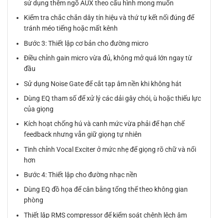
sử dụng thêm ngõ AUX theo cấu hình mong muốn
Kiểm tra chắc chắn dây tín hiệu và thứ tự kết nối đúng để
tránh méo tiếng hoặc mất kênh
Bước 3: Thiết lập cơ bản cho đường micro
Điều chỉnh gain micro vừa đủ, không mở quá lớn ngay từ
đầu
Sử dụng Noise Gate để cắt tạp âm nền khi không hát
Dùng EQ tham số để xử lý các dải gây chói, ù hoặc thiếu lực
của giọng
Kích hoạt chống hú và canh mức vừa phải để hạn chế
feedback nhưng vẫn giữ giọng tự nhiên
Tinh chỉnh Vocal Exciter ở mức nhẹ để giọng rõ chữ và nổi
hơn
Bước 4: Thiết lập cho đường nhạc nền
Dùng EQ đồ họa để cân bằng tổng thể theo không gian
phòng
Thiết lập RMS compressor để kiểm soát chênh lệch âm