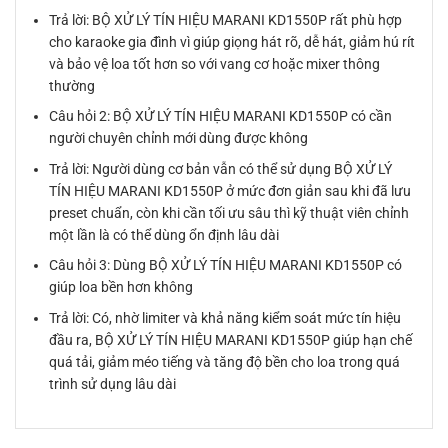
Trả lời: BỘ XỬ LÝ TÍN HIỆU MARANI KD1550P rất phù hợp
cho karaoke gia đình vì giúp giọng hát rõ, dễ hát, giảm hú rít
và bảo vệ loa tốt hơn so với vang cơ hoặc mixer thông
thường
Câu hỏi 2: BỘ XỬ LÝ TÍN HIỆU MARANI KD1550P có cần
người chuyên chỉnh mới dùng được không
Trả lời: Người dùng cơ bản vẫn có thể sử dụng BỘ XỬ LÝ
TÍN HIỆU MARANI KD1550P ở mức đơn giản sau khi đã lưu
preset chuẩn, còn khi cần tối ưu sâu thì kỹ thuật viên chỉnh
một lần là có thể dùng ổn định lâu dài
Câu hỏi 3: Dùng BỘ XỬ LÝ TÍN HIỆU MARANI KD1550P có
giúp loa bền hơn không
Trả lời: Có, nhờ limiter và khả năng kiểm soát mức tín hiệu
đầu ra, BỘ XỬ LÝ TÍN HIỆU MARANI KD1550P giúp hạn chế
quá tải, giảm méo tiếng và tăng độ bền cho loa trong quá
trình sử dụng lâu dài