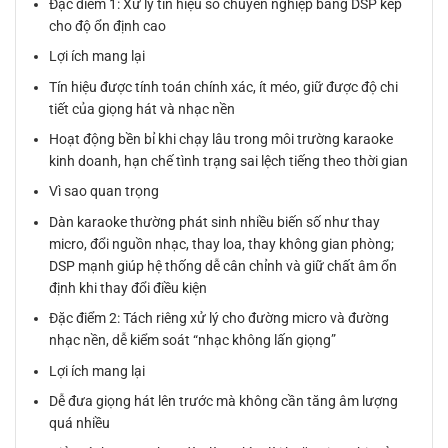
Đặc điểm 1: Xử lý tín hiệu số chuyên nghiệp bằng DSP kép
cho độ ổn định cao
Lợi ích mang lại
Tín hiệu được tính toán chính xác, ít méo, giữ được độ chi
tiết của giọng hát và nhạc nền
Hoạt động bền bỉ khi chạy lâu trong môi trường karaoke
kinh doanh, hạn chế tình trạng sai lệch tiếng theo thời gian
Vì sao quan trọng
Dàn karaoke thường phát sinh nhiều biến số như thay
micro, đổi nguồn nhạc, thay loa, thay không gian phòng;
DSP mạnh giúp hệ thống dễ cân chỉnh và giữ chất âm ổn
định khi thay đổi điều kiện
Đặc điểm 2: Tách riêng xử lý cho đường micro và đường
nhạc nền, dễ kiểm soát “nhạc không lấn giọng”
Lợi ích mang lại
Dễ đưa giọng hát lên trước mà không cần tăng âm lượng
quá nhiều