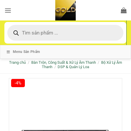
Bỏ
qua
nội
dung
Tìm
kiếm
sản
phẩm
Menu Sản Phẩm
Trang chủ
/
Bàn Trộn, Công Suất & Xử Lý Âm Thanh
/
Bộ Xử Lý Âm
Thanh
/
DSP & Quản Lý Loa
-4%