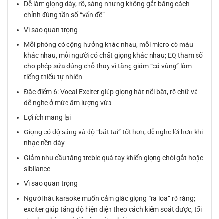
Dễ làm giọng dày, rõ, sáng nhưng không gắt bằng cách
chỉnh đúng tần số “vấn đề”
Vì sao quan trọng
Mỗi phòng có cộng hưởng khác nhau, mỗi micro có màu
khác nhau, mỗi người có chất giọng khác nhau; EQ tham số
cho phép sửa đúng chỗ thay vì tăng giảm “cả vùng” làm
tiếng thiếu tự nhiên
Đặc điểm 6: Vocal Exciter giúp giọng hát nổi bật, rõ chữ và
dễ nghe ở mức âm lượng vừa
Lợi ích mang lại
Giọng có độ sáng và độ “bắt tai” tốt hơn, dễ nghe lời hơn khi
nhạc nền dày
Giảm nhu cầu tăng treble quá tay khiến giọng chói gắt hoặc
sibilance
Vì sao quan trọng
Người hát karaoke muốn cảm giác giọng “ra loa” rõ ràng;
exciter giúp tăng độ hiện diện theo cách kiểm soát được, tối