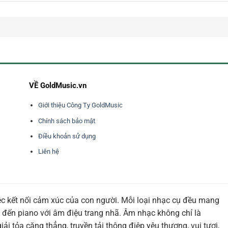
VỀ GoldMusic.vn
Giới thiệu Công Ty GoldMusic
Chính sách bảo mật
Điều khoản sử dụng
Liên hệ
ệc kết nối cảm xúc của con người. Mỗi loại nhạc cụ đều mang
 đến piano với âm điệu trang nhã. Âm nhạc không chỉ là
i tỏa căng thẳng, truyền tải thông điệp yêu thương, vui tươi,