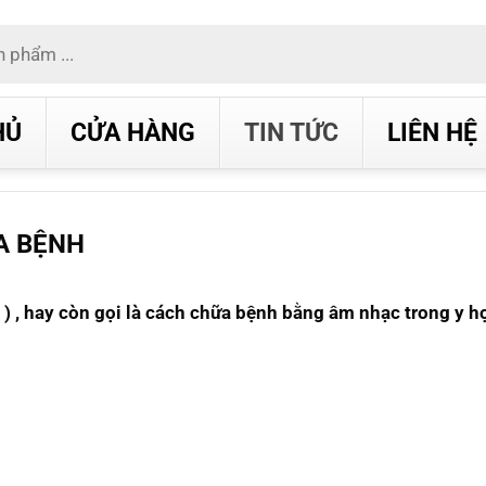
HỦ
CỬA HÀNG
TIN TỨC
LIÊN HỆ
A BỆNH
 ) , hay còn gọi là cách chữa bệnh bằng âm nhạc trong y h