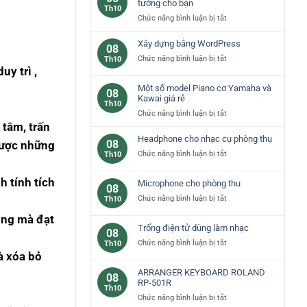
các
tưởng cho bạn
Th10
loại
ở
Chức năng bình luận bị tắt
phím
Đàn
đàn
piano
Xây dựng bằng WordPress
08
piano
yamaha
ở
Chức năng bình luận bị tắt
Th10
cơ
–
uy trì ,
Xây
bản
lựa
dựng
Một số model Piano cơ Yamaha và
chọn
08
bằng
Kawai giá rẻ
lý
Th10
WordPress
tưởng
ở
Chức năng bình luận bị tắt
cho
 tâm, trấn
Một
bạn
số
Headphone cho nhạc cụ phòng thu
08
được những
model
ở
Chức năng bình luận bị tắt
Th10
Piano
Headphone
cơ
cho
h tính tích
Microphone cho phòng thu
Yamaha
08
nhạc
và
ở
Chức năng bình luận bị tắt
Th10
cụ
Kawai
Microphone
phòng
ộng mà đạt
giá
cho
thu
Trống điện tử dùng làm nhạc
rẻ
08
phòng
ở
Chức năng bình luận bị tắt
Th10
thu
à xóa bỏ
Trống
điện
ARRANGER KEYBOARD ROLAND
08
tử
RP-501R
Th10
dùng
ở
Chức năng bình luận bị tắt
làm