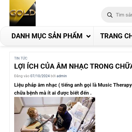
Bỏ
Tìm
qua
kiếm
nội
sản
phẩm
dung
DANH MỤC SẢN PHẨM
TRANG C
TIN TỨC
LỢI ÍCH CỦA ÂM NHẠC TRONG CHỮ
Đăng vào
07/10/2024
bởi
admin
Liệu pháp âm nhạc ( tiếng anh gọi là Music Therapy
chữa bệnh mà ít ai được biết đến .