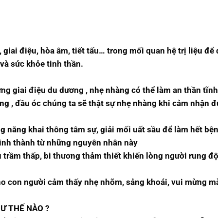
iai điệu, hòa âm, tiết tấu… trong mối quan hệ trị liệu để d
 và sức khỏe tinh thần.
g giai điệu du dương , nhẹ nhàng có thể làm an thần tĩnh
óng , đầu óc chúng ta sẽ thật sự nhẹ nhàng khi cảm nhận 
g năng khai thông tâm sự, giải mối uất sầu để làm hết bện
 hình thành từ những nguyên nhân này
 trầm thấp, bi thương thảm thiết khiến lòng người rung đ
cho con người cảm thấy nhẹ nhõm, sảng khoái, vui mừng m
Ư THẾ NÀO ?