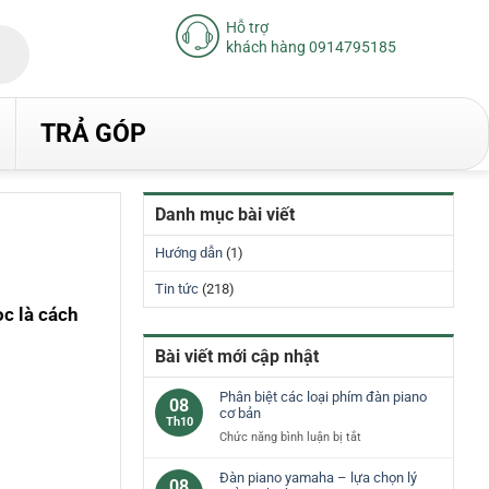
Hỗ trợ
khách hàng 0914795185
TRẢ GÓP
Danh mục bài viết
Hướng dẫn
(1)
Tin tức
(218)
ọc là cách
Bài viết mới cập nhật
Phân biệt các loại phím đàn piano
08
cơ bản
Th10
ở
Chức năng bình luận bị tắt
Phân
biệt
Đàn piano yamaha – lựa chọn lý
08