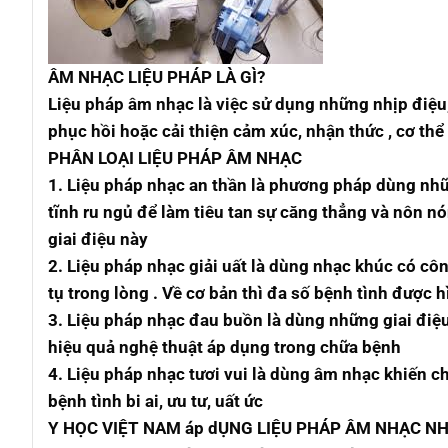
ÂM NHẠC LIỆU PHÁP LÀ GÌ?
Liệu pháp âm nhạc là việc sử dụng những nhịp điệu, g
phục hồi hoặc cải thiện cảm xúc, nhận thức , cơ thể
PHÂN LOẠI LIỆU PHÁP ÂM NHẠC
1. Liệu pháp nhạc an thần là phương pháp dùng nhữn
tĩnh ru ngủ để làm tiêu tan sự căng thẳng và nôn n
giai điệu này
2. Liệu pháp nhạc giải uất là dùng nhạc khúc có côn
tụ trong lòng . Về cơ bản thì đa số bệnh tình được
3. Liệu pháp nhạc đau buồn là dùng những giai điệu
hiệu quả nghệ thuật áp dụng trong chữa bệnh
4. Liệu pháp nhạc tươi vui là dùng âm nhạc khiến 
bệnh tình bi ai, ưu tư, uất ức
Y HỌC VIỆT NAM áp dỤNG LIỆU PHÁP ÂM NHẠC NH