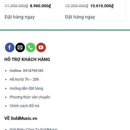
Giá
Giá
Giá
Giá
11.350.000
₫
8.960.000
₫
12.200.000
₫
10.610.000
₫
gốc
hiện
gốc
hiện
là:
tại
là:
tại
Đặt hàng ngay
Đặt hàng ngay
11.350.000₫.
là:
12.200.000₫.
là:
000₫.
8.960.000₫.
10.610.0
HỖ TRỢ KHÁCH HÀNG
Hotline: 0914795185
Hỗ trợ từ 7h -- 20h
Hướng dẫn đặt hàng
Phương thức vận chuyển
Chính sách đổi trả
VỀ GoldMusic.vn
Giới thiệu Công Ty GoldMusic