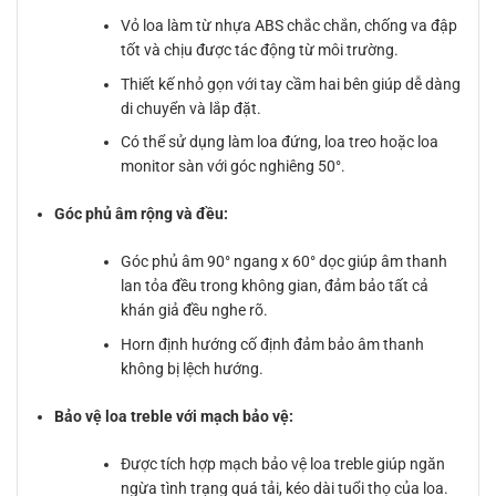
Vỏ loa làm từ nhựa ABS chắc chắn, chống va đập
tốt và chịu được tác động từ môi trường.
Thiết kế nhỏ gọn với tay cầm hai bên giúp dễ dàng
di chuyển và lắp đặt.
Có thể sử dụng làm loa đứng, loa treo hoặc loa
monitor sàn với góc nghiêng 50°.
Góc phủ âm rộng và đều:
Góc phủ âm 90° ngang x 60° dọc giúp âm thanh
lan tỏa đều trong không gian, đảm bảo tất cả
khán giả đều nghe rõ.
Horn định hướng cố định đảm bảo âm thanh
không bị lệch hướng.
Bảo vệ loa treble với mạch bảo vệ:
Được tích hợp mạch bảo vệ loa treble giúp ngăn
ngừa tình trạng quá tải, kéo dài tuổi thọ của loa.