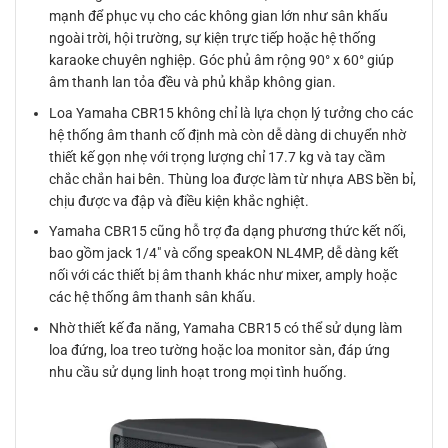
mạnh để phục vụ cho các không gian lớn như sân khấu
ngoài trời, hội trường, sự kiện trực tiếp hoặc hệ thống
karaoke chuyên nghiệp. Góc phủ âm rộng 90° x 60° giúp
âm thanh lan tỏa đều và phủ khắp không gian.
Loa Yamaha CBR15 không chỉ là lựa chọn lý tưởng cho các
hệ thống âm thanh cố định mà còn dễ dàng di chuyển nhờ
thiết kế gọn nhẹ với trọng lượng chỉ 17.7 kg và tay cầm
chắc chắn hai bên. Thùng loa được làm từ nhựa ABS bền bỉ,
chịu được va đập và điều kiện khắc nghiệt.
Yamaha CBR15 cũng hỗ trợ đa dạng phương thức kết nối,
bao gồm jack 1/4″ và cổng speakON NL4MP, dễ dàng kết
nối với các thiết bị âm thanh khác như mixer, amply hoặc
các hệ thống âm thanh sân khấu.
Nhờ thiết kế đa năng, Yamaha CBR15 có thể sử dụng làm
loa đứng, loa treo tường hoặc loa monitor sàn, đáp ứng
nhu cầu sử dụng linh hoạt trong mọi tình huống.