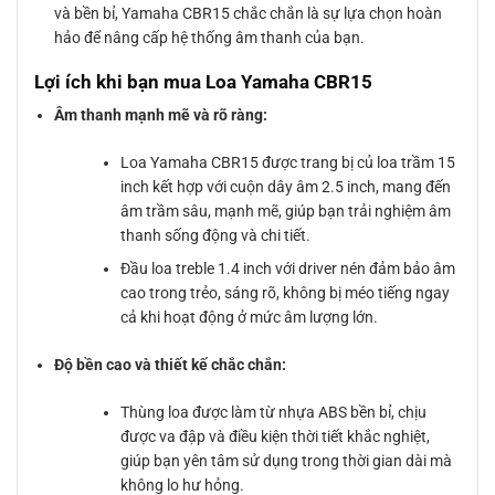
và bền bỉ, Yamaha CBR15 chắc chắn là sự lựa chọn hoàn
hảo để nâng cấp hệ thống âm thanh của bạn.
Lợi ích khi bạn mua Loa Yamaha CBR15
Âm thanh mạnh mẽ và rõ ràng:
Loa Yamaha CBR15 được trang bị củ loa trầm 15
inch kết hợp với cuộn dây âm 2.5 inch, mang đến
âm trầm sâu, mạnh mẽ, giúp bạn trải nghiệm âm
thanh sống động và chi tiết.
Đầu loa treble 1.4 inch với driver nén đảm bảo âm
cao trong trẻo, sáng rõ, không bị méo tiếng ngay
cả khi hoạt động ở mức âm lượng lớn.
Độ bền cao và thiết kế chắc chắn:
Thùng loa được làm từ nhựa ABS bền bỉ, chịu
được va đập và điều kiện thời tiết khắc nghiệt,
giúp bạn yên tâm sử dụng trong thời gian dài mà
không lo hư hỏng.