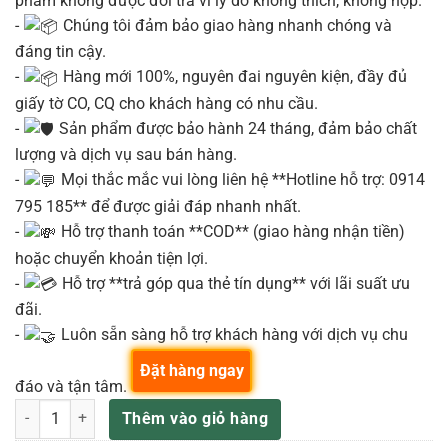
phẩm không được đổi trả vì lý do không thích, không hợp.
-
Chúng tôi đảm bảo giao hàng nhanh chóng và
đáng tin cậy.
-
Hàng mới 100%, nguyên đai nguyên kiện, đầy đủ
giấy tờ CO, CQ cho khách hàng có nhu cầu.
-
Sản phẩm được bảo hành 24 tháng, đảm bảo chất
lượng và dịch vụ sau bán hàng.
-
Mọi thắc mắc vui lòng liên hệ **Hotline hỗ trợ: 0914
795 185** để được giải đáp nhanh nhất.
-
Hỗ trợ thanh toán **COD** (giao hàng nhận tiền)
hoặc chuyển khoản tiện lợi.
-
Hỗ trợ **trả góp qua thẻ tín dụng** với lãi suất ưu
đãi.
-
Luôn sẵn sàng hỗ trợ khách hàng với dịch vụ chu
Đặt hàng ngay
đáo và tận tâm.
Loa Loudspeakers Yamaha CBR15 số lượng
Thêm vào giỏ hàng