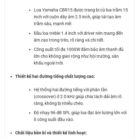
Loa Yamaha CBR15 được trang bị củ loa trầm 15
inch với cuộn dây âm 2.5 inch, giúp tái tạo âm
trầm sâu, mạnh mẽ.
Đầu loa treble 1.4 inch với driver nén mang đến
âm cao trong trẻo, rõ ràng và chi tiết.
Công suất tối đa 1000W đảm bảo âm thanh đủ
lớn cho không gian rộng như hội trường, sân
khấu ngoài trời.
Thiết kế hai đường tiếng chất lượng cao:
Hệ thống hai đường tiếng với phân tần
(crossover) ở 2.0 kHz giúp chia tách dải âm rõ
ràng, không bị nhiễu chéo.
Độ nhạy 96 dB SPL giúp loa đạt âm lượng lớn với
ít công suất đầu vào.
Chất liệu bền bỉ và thiết kế linh hoạt: