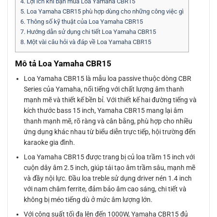
4.
Lợi ích khi bạn mua Loa Yamaha CBR15
5.
Loa Yamaha CBR15 phù hợp dùng cho những công việc gì
6.
Thông số kỹ thuật của Loa Yamaha CBR15
7.
Hướng dẫn sử dụng chi tiết Loa Yamaha CBR15
8.
Một vài câu hỏi và đáp về Loa Yamaha CBR15
Mô tả Loa Yamaha CBR15
Loa Yamaha CBR15 là mẫu loa passive thuộc dòng CBR
Series của Yamaha, nổi tiếng với chất lượng âm thanh
mạnh mẽ và thiết kế bền bỉ. Với thiết kế hai đường tiếng và
kích thước bass 15 inch, Yamaha CBR15 mang lại âm
thanh mạnh mẽ, rõ ràng và cân bằng, phù hợp cho nhiều
ứng dụng khác nhau từ biểu diễn trực tiếp, hội trường đến
karaoke gia đình.
Loa Yamaha CBR15 được trang bị củ loa trầm 15 inch với
cuộn dây âm 2.5 inch, giúp tái tạo âm trầm sâu, mạnh mẽ
và đầy nội lực. Đầu loa treble sử dụng driver nén 1.4 inch
với nam châm ferrite, đảm bảo âm cao sáng, chi tiết và
không bị méo tiếng dù ở mức âm lượng lớn.
Với công suất tối đa lên đến 1000W, Yamaha CBR15 đủ