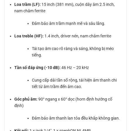
Loa trầm (LF):
15 inch (381 mm), cuộn dây âm 2.5 inch,
nam châm ferrite
Đảm bảo âm trầm mạnh mẽ và sâu lắng.
Loa treble (HF):
1.4 inch, driver nén, nam châm ferrite
Tái tạo âm cao rõ ràng và sáng, không bị méo
tiếng.
Tần số đáp ứng (-10 dB):
46 Hz – 20 kHz
Cung cấp dải tần số rộng, tái hiện âm thanh chi
tiết từ âm trầm đến âm cao.
Góc phủ âm:
90° ngang x 60° dọc (horn định hướng cố
định)
Đảm bảo âm thanh lan tỏa đều khắp không gian.
Kết nối:
1 x jack 1/4″, 1 x speakON NL4MP