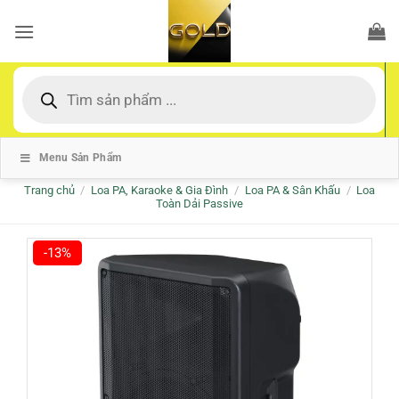
Bỏ
qua
nội
dung
Tìm
kiếm
sản
phẩm
Menu Sản Phẩm
Trang chủ
/
Loa PA, Karaoke & Gia Đình
/
Loa PA & Sân Khấu
/
Loa
Toàn Dải Passive
-13%