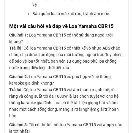
vệ.
Bảo quản loa ở nơi khô ráo, tránh ẩm mốc.
Một vài câu hỏi và đáp về Loa Yamaha CBR15
Câu hỏi 1:
Loa Yamaha CBR15 có thể sử dụng ngoài trời
không?
Trả lời:
Có, loa Yamaha CBR15 có thiết kế vỏ nhựa ABS chắc
chắn, chịu được tác động của môi trường ngoài trời. Tuy nhiên,
để bảo vệ loa tốt nhất, bạn nên sử dụng bao phủ loa chống
nước trong điều kiện thời tiết xấu.
Câu hỏi 2:
Loa Yamaha CBR15 có phù hợp với hệ thống
karaoke gia đình không?
Trả lời:
Có, loa Yamaha CBR15 với âm thanh mạnh mẽ, rõ
ràng và công suất tối đa 1000W là lựa chọn tuyệt vời cho hệ
thống karaoke gia đình. Loa có thể tái hiện giọng hát và âm
nhạc một cách sống động, mang lại trải nghiệm giải trí hoàn
hảo.
Câu hỏi 3:
Tôi có thể kết nối loa Yamaha CBR15 với amply nào
là tốt nhất?