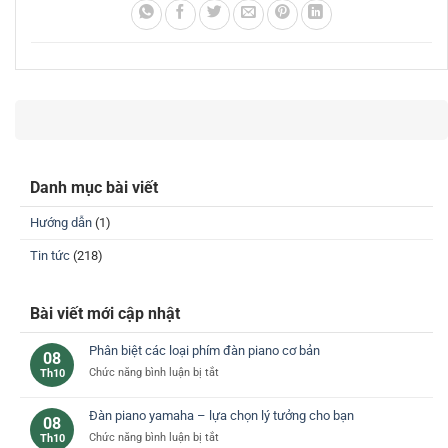
Danh mục bài viết
Hướng dẫn
(1)
Tin tức
(218)
Bài viết mới cập nhật
Phân biệt các loại phím đàn piano cơ bản
08
ở
Chức năng bình luận bị tắt
Th10
Phân
biệt
Đàn piano yamaha – lựa chọn lý tưởng cho bạn
08
các
ở
Chức năng bình luận bị tắt
Th10
loại