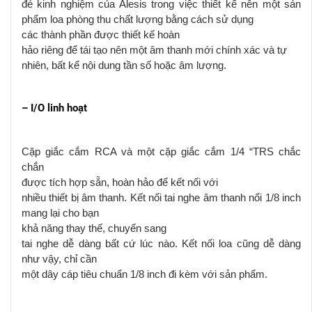
đẻ
kinh nghiệm của Alesis trong việc thiết kế
nên một sản
phẩm
loa phòng thu
chất lượng
bằng cách sử dụng
các thành phần được thiết kế
hoàn
hảo
riêng để tái tạo
nên một
âm thanh
mới
chính xác và tự
nhiên, bất kể nội dung tần số hoặc âm lượng.
– I/O linh hoạt
C
ặp giắc cắm RCA và một cặp giắc cắm 1/4 “TRS chắc
chắn
được tích hợp sẵn, hoàn hảo để kết nối
với
nhiều
thiết bị âm thanh. Kết nối tai nghe âm thanh nổi 1/8 inch
mang lại cho bạn
khả năng
thay thế,
chuyển sang
tai nghe dễ dàng bất cứ lúc nào
.
K
ết nối loa cũng dễ dàng
như vậy, chỉ cần
một dây cáp tiêu chuẩn 1/8 inch đi kèm với sản phẩm.