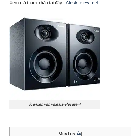
Xem giá tham khảo tại đây :
Alesis elevate 4
loa-kiem-am-alesis-elevate-4
Mục Lục
[
Ẩn
]