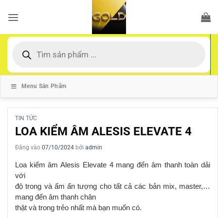
Bỏ
qua
nội
dung
Tìm
kiếm
sản
phẩm
Menu Sản Phẩm
TIN TỨC
LOA KIỂM ÂM ALESIS ELEVATE 4
Đăng vào
07/10/2024
bởi
admin
Loa
kiểm âm Alesis Elevate 4 mang đến âm thanh toàn dải
với
độ trong và ấm ấn tượng cho tất cả các bản mix, master,…
mang đến âm thanh chân
thật và trong trẻo nhất mà bạn muốn có.