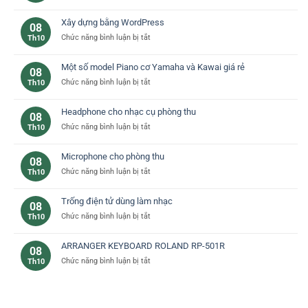
Đàn
phím
piano
đàn
Xây dựng bằng WordPress
08
yamaha
piano
ở
Chức năng bình luận bị tắt
Th10
–
cơ
Xây
lựa
bản
dựng
chọn
Một số model Piano cơ Yamaha và Kawai giá rẻ
08
bằng
lý
ở
Chức năng bình luận bị tắt
Th10
WordPress
tưởng
Một
cho
số
bạn
Headphone cho nhạc cụ phòng thu
08
model
ở
Chức năng bình luận bị tắt
Th10
Piano
Headphone
cơ
cho
Yamaha
Microphone cho phòng thu
08
nhạc
và
ở
Chức năng bình luận bị tắt
Th10
cụ
Kawai
Microphone
phòng
giá
cho
thu
rẻ
Trống điện tử dùng làm nhạc
08
phòng
ở
Chức năng bình luận bị tắt
Th10
thu
Trống
điện
ARRANGER KEYBOARD ROLAND RP-501R
08
tử
ở
Chức năng bình luận bị tắt
Th10
dùng
ARRANGER
làm
KEYBOARD
nhạc
ROLAND
RP-