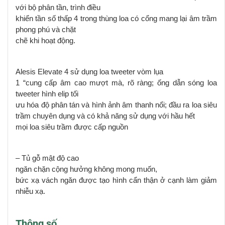
với bộ phân tần
, t
rình điều
khiển tần số thấp 4 trong thùng loa có cổng mang lại âm trầm
phong phú và chặt
chẽ
khi hoạt động.
Alesis Elevate 4
sử dụng l
oa tweeter vòm lụa
1 “cung cấp âm cao mượt mà, rõ ràng
;
ố
ng dẫn sóng loa
tweeter hình elip tối
ưu hóa độ phân tán và hình ảnh âm thanh nổi
;
đầu ra loa siêu
trầm chuyên dụng
và có khả năng
sử dụng với hầu hết
mọi loa siêu trầm được cấp nguồn
– Tủ gỗ mật độ cao
ngăn chặn cộng hưởng không mong muốn
,
b
ức xạ vách ngăn được tạo hình cẩn thận
ở cạnh
làm giảm
nhiễu xạ.
Thông số