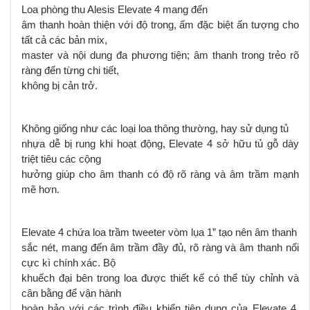
Loa phòng thu Alesis Elevate 4 mang đến
âm thanh hoàn thiện với độ trong, ấm đặc biệt ấn tượng cho
tất cả các bản mix,
master và nội dung đa phương tiện; âm thanh trong trẻo rõ
ràng đến từng chi tiết,
không bị cản trở.
Không giống như các loại loa thông thường, hay sử dụng tủ
nhựa dễ bị rung khi hoạt động, Elevate 4 sở hữu tủ gỗ dày
triệt tiêu các cộng
hưởng giúp cho âm thanh có độ rõ ràng và âm trầm mạnh
mẽ hơn.
Elevate 4 chứa loa trầm tweeter vòm lụa 1” tạo nên âm thanh
sắc nét, mang đến âm trầm đầy đủ, rõ ràng và âm thanh nổi
cực kì chính xác. Bộ
khuếch đại bên trong loa được thiết kế có thể tùy chỉnh và
cân bằng để vận hành
hoàn hảo với các trình điều khiển tiện dụng của Elevate 4,