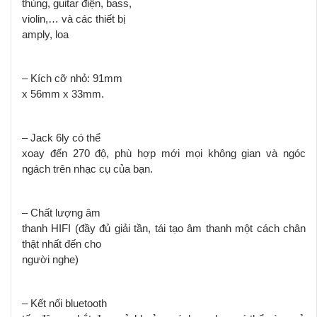
thùng, guitar điện, bass,
violin,…
và các thiết bị
amply, loa
– Kích cỡ nhỏ: 91mm
x 56mm x 33mm.
– Jack 6ly có thể
xoay đến 270 độ, phù hợp mới mọi không gian và ngóc
ngách trên nhạc cụ của bạn.
– Chất lượng âm
thanh HIFI (đầy đủ giải tần, tái tạo âm thanh một cách chân
thật nhất đến cho
người nghe)
– Kết nối bluetooth