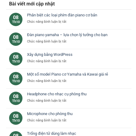
Bài viết mới cập nhật
Phân biệt các loại phím đàn piano cơ bản
08
ở
Chức năng bình luận bị tắt
Th10
Phân
biệt
Đàn piano yamaha – lựa chọn lý tưởng cho bạn
08
các
ở
Chức năng bình luận bị tắt
Th10
loại
Đàn
phím
piano
đàn
Xây dựng bằng WordPress
08
yamaha
piano
ở
Chức năng bình luận bị tắt
Th10
–
cơ
Xây
lựa
bản
dựng
chọn
Một số model Piano cơ Yamaha và Kawai giá rẻ
08
bằng
lý
ở
Chức năng bình luận bị tắt
Th10
WordPress
tưởng
Một
cho
số
bạn
Headphone cho nhạc cụ phòng thu
08
model
ở
Chức năng bình luận bị tắt
Th10
Piano
Headphone
cơ
cho
Yamaha
Microphone cho phòng thu
08
nhạc
và
ở
Chức năng bình luận bị tắt
Th10
cụ
Kawai
Microphone
phòng
giá
cho
thu
rẻ
Trống điện tử dùng làm nhạc
08
phòng