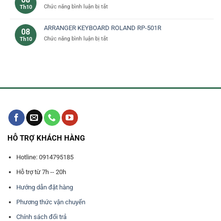
ở
Chức năng bình luận bị tắt
Th10
thu
Trống
điện
ARRANGER KEYBOARD ROLAND RP-501R
08
tử
ở
Chức năng bình luận bị tắt
Th10
dùng
ARRANGER
làm
KEYBOARD
nhạc
ROLAND
RP-
501R
HỖ TRỢ KHÁCH HÀNG
Hotline: 0914795185
Hỗ trợ từ 7h -- 20h
Hướng dẫn đặt hàng
Phương thức vận chuyển
Chính sách đổi trả