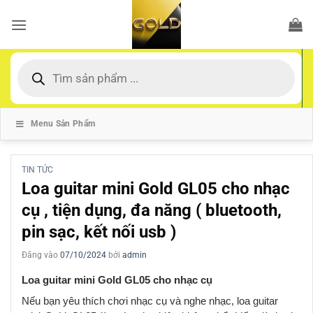
Bỏ
qua
nội
dung
Tìm
kiếm
sản
phẩm
Menu Sản Phẩm
TIN TỨC
Loa guitar mini Gold GL05 cho nhạc
cụ , tiện dụng, đa năng ( bluetooth,
pin sạc, kết nối usb )
Đăng vào
07/10/2024
bởi
admin
Loa guitar mini Gold GL05 cho nhạc cụ
Nếu bạn yêu thích chơi nhạc cụ và nghe nhạc, loa guitar