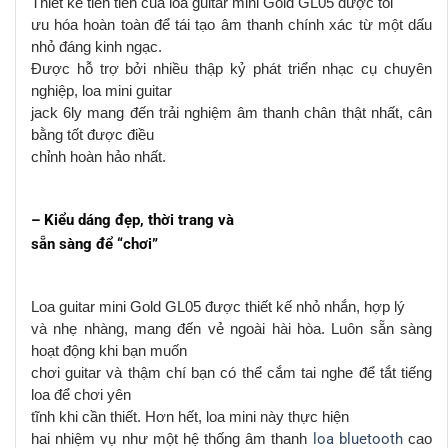
Thiết kế tiên tiến
của loa guitar mini Gold GL05
được tối
ưu hóa hoàn toàn để tái tạo âm thanh chính xác từ một dấu
nhỏ đáng kinh ngạc.
Được hỗ trợ bởi nhiều thập kỷ phát triển nhạc cụ chuyên
nghiệp, loa mini guitar
jack 6ly mang đến trải nghiệm âm thanh chân thật nhất, cân
bằng tốt được điều
chỉnh hoàn hảo nhất.
– Kiểu dáng đẹp, thời trang và
sẵn sàng để
“chơi”
L
oa guitar mini Gold GL05 được thiết kế nhỏ nhắn, hợp lý
và nhẹ nhàng, mang đến vẻ ngoài hài hòa. Luôn sẵn sàng
hoạt động khi bạn muốn
chơi guitar và thậm chí bạn có thể cắm tai nghe để tắt tiếng
loa để chơi yên
tĩnh khi cần thiết. Hơn hết, loa mini
này
thực hiện
hai nhiệm vụ như một hệ thống âm thanh
loa bluetooth
cao