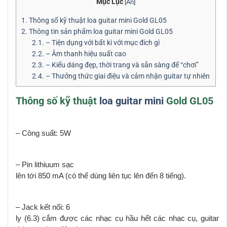
Mục Lục
[
Ẩn
]
1.
Thông số kỹ thuật loa guitar mini Gold GL05
2.
Thông tin sản phẩm loa guitar mini Gold GL05
2.1.
– Tiện dụng với bất kì với mục đích gì
2.2.
– Âm thanh hiệu suất cao
2.3.
– Kiểu dáng đẹp, thời trang và sẵn sàng để “chơi”
2.4.
– Thưởng thức giai điệu và cảm nhận guitar tự nhiên
Thông số kỹ thuật
loa guitar mini
Gold GL05
– Công suất: 5W
– Pin lithiuum sạc
lên tới 850 mA (có thể dùng liên tục lên đến 8 tiếng).
– Jack kết nối: 6
ly (6.3) cắm được các nhạc cụ hầu hết các nhạc cụ,
guitar