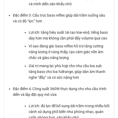
và trình diễn sân khấu nhỏ
Đặc điểm 3: Cấu trúc bass reflex giúp dải trầm xuống sâu
và có độ “lực” hơn
Lợi ích: tăng hiệu suất tái tạo low-end, tiếng bass
dày hơn mà không cần phải đẩy volume quá cao
Vì sao đáng giá: bass reflex hỗ trợ tăng cường
năng lượng ở vùng thấp, tạo cảm giác nền âm
chắc và giàu năng lượng
Giá trị mang lại: phù hợp cho nhu cầu loa sub
tăng bass cho loa fullrange, giúp dàn âm thanh
nghe “đầy” và có sức nặng hơn
Đặc điểm 4: Công suất 360W thực dụng cho nhu cầu trình
diễn và lắp đặt quy mô vừa
Lợi ích: đủ lực để bổ sung dải trầm trong nhiều bối
cảnh sử dụng phổ biến như phòng nhạc, quán
café, phòng họp, sân khấu nhỏ