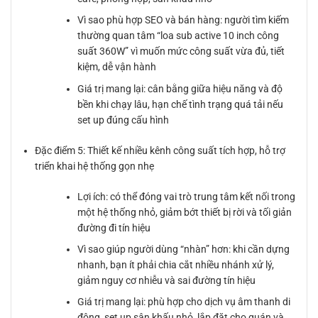
Vì sao phù hợp SEO và bán hàng: người tìm kiếm
thường quan tâm “loa sub active 10 inch công
suất 360W” vì muốn mức công suất vừa đủ, tiết
kiệm, dễ vận hành
Giá trị mang lại: cân bằng giữa hiệu năng và độ
bền khi chạy lâu, hạn chế tình trạng quá tải nếu
set up đúng cấu hình
Đặc điểm 5: Thiết kế nhiều kênh công suất tích hợp, hỗ trợ
triển khai hệ thống gọn nhẹ
Lợi ích: có thể đóng vai trò trung tâm kết nối trong
một hệ thống nhỏ, giảm bớt thiết bị rời và tối giản
đường đi tín hiệu
Vì sao giúp người dùng “nhàn” hơn: khi cần dựng
nhanh, bạn ít phải chia cắt nhiều nhánh xử lý,
giảm nguy cơ nhiễu và sai đường tín hiệu
Giá trị mang lại: phù hợp cho dịch vụ âm thanh di
động, set up sân khấu nhỏ, lắp đặt cho quán và