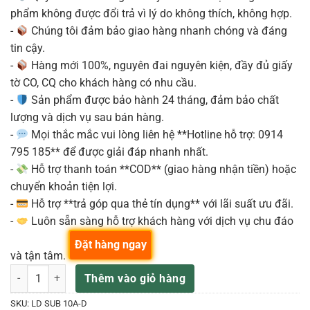
phẩm không được đổi trả vì lý do không thích, không hợp.
-
Chúng tôi đảm bảo giao hàng nhanh chóng và đáng
tin cậy.
-
Hàng mới 100%, nguyên đai nguyên kiện, đầy đủ giấy
tờ CO, CQ cho khách hàng có nhu cầu.
-
Sản phẩm được bảo hành 24 tháng, đảm bảo chất
lượng và dịch vụ sau bán hàng.
-
Mọi thắc mắc vui lòng liên hệ **Hotline hỗ trợ: 0914
795 185** để được giải đáp nhanh nhất.
-
Hỗ trợ thanh toán **COD** (giao hàng nhận tiền) hoặc
chuyển khoản tiện lợi.
-
Hỗ trợ **trả góp qua thẻ tín dụng** với lãi suất ưu đãi.
-
Luôn sẵn sàng hỗ trợ khách hàng với dịch vụ chu đáo
Đặt hàng ngay
và tận tâm.
LD SUB 10A Loa Sub Điện Active 10 Inch Công Suất 360W số lượng
Thêm vào giỏ hàng
SKU:
LD SUB 10A-D