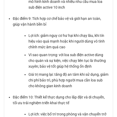
mô hình kinh doanh và nhiều nhu cầu mua loa
sub điện active 10 inch
Đặc điểm 9: Tích hợp cơ chế bảo vệ và giới hạn an toàn,
giúp vận hành bền bỉ
Lợi ích: giảm nguy cơ hư hại khi chạy lâu, khi tín
hiệu vào quá mạnh hoặc khi người dùng vô tình
chỉnh mức âm quá cao
Vì sao quan trọng: với loa sub điện active dùng
cho quán và sự kiện, việc chạy liên tục là thường
xuyên; bảo vệ tốt giúp hệ thống ổn định
Giá trị mang lại: tăng độ an tâm khi sử dụng, giảm
chi phí bảo trì, phù hợp người mua cần loa sub
cho không gian kinh doanh
Đặc điểm 10: Thiết kế thực dụng cho lắp đặt và di chuyển,
tối ưu trải nghiệm triển khai thực tế
Lợi ích: việc bố trí trong phòng và vận chuyển trở