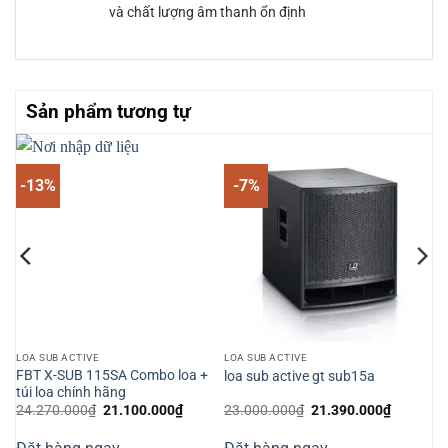
và chất lượng âm thanh ổn định
Sản phẩm tương tự
-13%
-7%
LOA SUB ACTIVE
LOA SUB ACTIVE
ive
FBT X-SUB 115SA Combo loa +
loa sub active gt sub15a
túi loa chính hãng
Giá
Giá
Giá
Giá
24.270.000
₫
21.100.000
₫
23.000.000
₫
21.390.000
₫
n
gốc
hiện
gốc
hiện
là:
tại
là:
tại