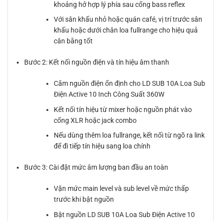
khoảng hở hợp lý phía sau cổng bass reflex
Với sân khấu nhỏ hoặc quán café, vị trí trước sân
khấu hoặc dưới chân loa fullrange cho hiệu quả
cân bằng tốt
Bước 2: Kết nối nguồn điện và tín hiệu âm thanh
Cắm nguồn điện ổn định cho LD SUB 10A Loa Sub
Điện Active 10 Inch Công Suất 360W
Kết nối tín hiệu từ mixer hoặc nguồn phát vào
cổng XLR hoặc jack combo
Nếu dùng thêm loa fullrange, kết nối từ ngõ ra link
để đi tiếp tín hiệu sang loa chính
Bước 3: Cài đặt mức âm lượng ban đầu an toàn
Vặn mức main level và sub level về mức thấp
trước khi bật nguồn
Bật nguồn LD SUB 10A Loa Sub Điện Active 10