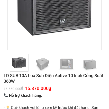
LD SUB 10A Loa Sub Điện Active 10 Inch Công Suất
360W
Giá
15.870.000
₫
Giá
₫
16.660.000
gốc
hiện
là:
tại
Hỗ trợ khách hàng:
16.660.000₫.
là:
15.870.000₫.
-
Quý khách vui lòng xem kỹ trước khi đặt hàng. Sản