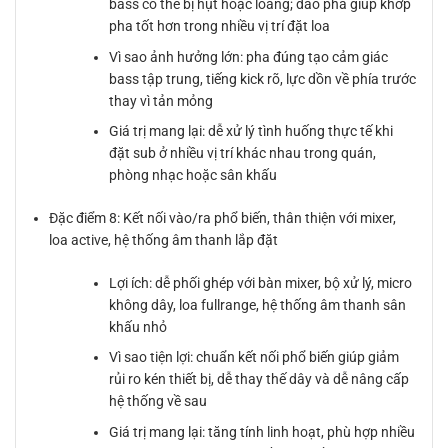
bass có thể bị hụt hoặc loãng; đảo pha giúp khớp
pha tốt hơn trong nhiều vị trí đặt loa
Vì sao ảnh hưởng lớn: pha đúng tạo cảm giác
bass tập trung, tiếng kick rõ, lực dồn về phía trước
thay vì tản mỏng
Giá trị mang lại: dễ xử lý tình huống thực tế khi
đặt sub ở nhiều vị trí khác nhau trong quán,
phòng nhạc hoặc sân khấu
Đặc điểm 8: Kết nối vào/ra phổ biến, thân thiện với mixer,
loa active, hệ thống âm thanh lắp đặt
Lợi ích: dễ phối ghép với bàn mixer, bộ xử lý, micro
không dây, loa fullrange, hệ thống âm thanh sân
khấu nhỏ
Vì sao tiện lợi: chuẩn kết nối phổ biến giúp giảm
rủi ro kén thiết bị, dễ thay thế dây và dễ nâng cấp
hệ thống về sau
Giá trị mang lại: tăng tính linh hoạt, phù hợp nhiều