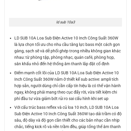
ld sub 10a3
LD SUB 10A Loa Sub Điện Active 10 Inch Công Suất 360W
là lựa chọn tối ưu cho nhu cầu tăng lực bass một cách gọn
gàng, sạch sẽ và dễ phối ghép trong nhiều không gian khác
nhau: từ phòng tập, phòng nhạc, quán café, phòng họp,
sân khấu nhỏ đến hệ thống âm thanh lắp đặt cố định
Điểm mạnh cốt lõi của LD SUB 10A Loa Sub Điện Active 10
Inch Công Suất 360W nằm ở thiết kế sub active: ampli tích
hợp sẵn, người dùng chỉ cần cấp tín hiệu là có thể vận hành
ngay, không phải mang theo cục đẩy rời, vừa tiết kiệm chi
phí đầu tư vừa giảm bớt rủi ro sai cấu hình khi set up
Với cấu trúc bass reflex và củ loa 10 inch, LD SUB 10A Loa
Sub Điện Active 10 Inch Công Suất 360W tạo dải trầm có độ
sâu, độ dày và độ gọn cần thiết cho các bản nhạc cần nhịp
chắc, tiếng kick rõ và nền trầm đều, giúp tổng thể âm thanh