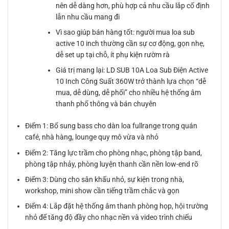
nên dễ dàng hơn, phù hợp cả nhu cầu lắp cố định
lẫn nhu cầu mang đi
Vì sao giúp bán hàng tốt: người mua loa sub
active 10 inch thường cần sự cơ động, gọn nhẹ,
dễ set up tại chỗ, ít phụ kiện rườm rà
Giá trị mang lại: LD SUB 10A Loa Sub Điện Active
10 Inch Công Suất 360W trở thành lựa chọn “dễ
mua, dễ dùng, dễ phối” cho nhiều hệ thống âm
thanh phổ thông và bán chuyên
Điểm 1: Bổ sung bass cho dàn loa fullrange trong quán
café, nhà hàng, lounge quy mô vừa và nhỏ
Điểm 2: Tăng lực trầm cho phòng nhạc, phòng tập band,
phòng tập nhảy, phòng luyện thanh cần nền low-end rõ
Điểm 3: Dùng cho sân khấu nhỏ, sự kiện trong nhà,
workshop, mini show cần tiếng trầm chắc và gọn
Điểm 4: Lắp đặt hệ thống âm thanh phòng họp, hội trường
nhỏ để tăng độ đầy cho nhạc nền và video trình chiếu