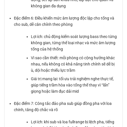
không gian đa dụng
Đặc điểm 6: Điều khiển mức âm lượng độc lập cho tổng và
cho sub, dễ cân chỉnh theo phòng
Lợi ích: chủ động kiểm soát lượng bass theo từng
không gian, từng thể loại nhạc và mức âm lượng
tổng của hệ thống
Vì sao cần thiết: mỗi phòng có cộng hưởng khác
nhau, nếu không có khả năng tinh chỉnh sẽ dễ bị
ù, dội hoặc thiếu lực trầm
Giá trị mang lại: tối ưu trải nghiệm nghe thực tế,
giúp tiếng trầm hòa vào tổng thể thay vì “lấn”
giọng hoặc làm đục dải mid
Đặc điểm 7: Công tắc đảo pha sub giúp đồng pha với loa
chính, tăng độ chắc và rõ
Lợi ích: khi sub và loa fullrange bị lệch pha, tiếng