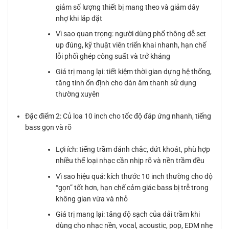
giảm số lượng thiết bị mang theo và giảm dây
nhợ khi lắp đặt
Vì sao quan trọng: người dùng phổ thông dễ set
up đúng, kỹ thuật viên triển khai nhanh, hạn chế
lỗi phối ghép công suất và trở kháng
Giá trị mang lại: tiết kiệm thời gian dựng hệ thống,
tăng tính ổn định cho dàn âm thanh sử dụng
thường xuyên
Đặc điểm 2: Củ loa 10 inch cho tốc độ đáp ứng nhanh, tiếng
bass gọn và rõ
Lợi ích: tiếng trầm đánh chắc, dứt khoát, phù hợp
nhiều thể loại nhạc cần nhịp rõ và nền trầm đều
Vì sao hiệu quả: kích thước 10 inch thường cho độ
“gọn” tốt hơn, hạn chế cảm giác bass bị trễ trong
không gian vừa và nhỏ
Giá trị mang lại: tăng độ sạch của dải trầm khi
dùng cho nhạc nền, vocal, acoustic, pop, EDM nhẹ