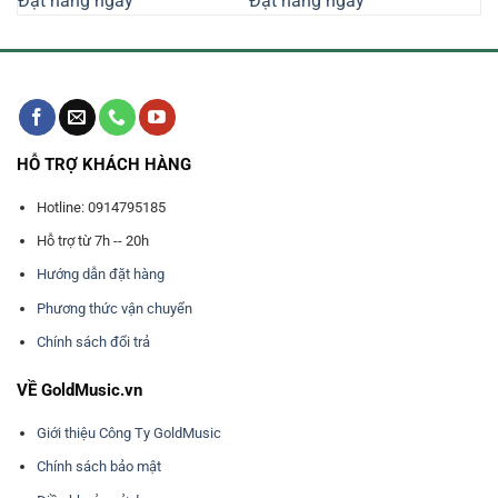
Đặt hàng ngay
Đặt hàng ngay
24.270.000₫.
là:
23.000.000₫.
là:
490.000₫.
21.100.000₫.
21.390.0
HỖ TRỢ KHÁCH HÀNG
Hotline: 0914795185
Hỗ trợ từ 7h -- 20h
Hướng dẫn đặt hàng
Phương thức vận chuyển
Chính sách đổi trả
VỀ GoldMusic.vn
Giới thiệu Công Ty GoldMusic
Chính sách bảo mật