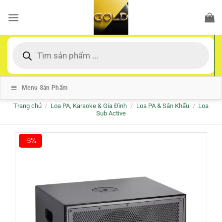
Bỏ
qua
nội
dung
Tìm
kiếm
sản
phẩm
Menu Sản Phẩm
Trang chủ
/
Loa PA, Karaoke & Gia Đình
/
Loa PA & Sân Khấu
/
Loa
Sub Active
-5%