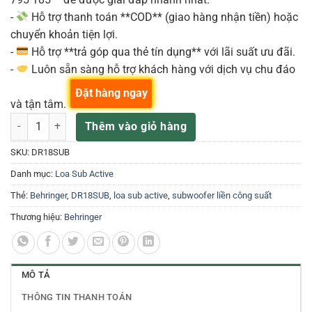
-
Hỗ trợ thanh toán **COD** (giao hàng nhận tiền) hoặc
chuyển khoản tiện lợi.
-
Hỗ trợ **trả góp qua thẻ tín dụng** với lãi suất ưu đãi.
-
Luôn sẵn sàng hỗ trợ khách hàng với dịch vụ chu đáo
Đặt hàng ngay
và tận tâm.
Behringer DR18SUB Loa Sub Liền Công Suất số lượng
Thêm vào giỏ hàng
SKU:
DR18SUB
Danh mục:
Loa Sub Active
Thẻ:
Behringer
,
DR18SUB
,
loa sub active
,
subwoofer liền công suất
Thương hiệu:
Behringer
MÔ TẢ
THÔNG TIN THANH TOÁN