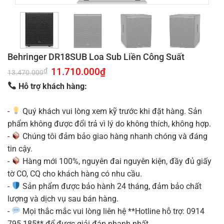
Behringer DR18SUB Loa Sub Liền Công Suất
Giá
11.710.000
₫
Giá
₫
13.470.000
gốc
hiện
là:
tại
Hỗ trợ khách hàng:
13.470.000₫.
là:
11.710.000₫.
-
Quý khách vui lòng xem kỹ trước khi đặt hàng. Sản
phẩm không được đổi trả vì lý do không thích, không hợp.
-
Chúng tôi đảm bảo giao hàng nhanh chóng và đáng
tin cậy.
-
Hàng mới 100%, nguyên đai nguyên kiện, đầy đủ giấy
tờ CO, CQ cho khách hàng có nhu cầu.
-
Sản phẩm được bảo hành 24 tháng, đảm bảo chất
lượng và dịch vụ sau bán hàng.
-
Mọi thắc mắc vui lòng liên hệ **Hotline hỗ trợ: 0914
795 185** để được giải đáp nhanh nhất.