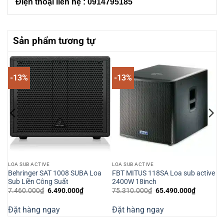
Điện thoại liên hệ : 0914795185
Sản phẩm tương tự
-13%
-13%
LOA SUB ACTIVE
LOA SUB ACTIVE
u
Behringer SAT 1008 SUBA Loa
FBT MITUS 118SA Loa sub active
Sub Liền Công Suất
2400W 18inch
Giá
Giá
Giá
Giá
7.460.000
₫
6.490.000
₫
75.310.000
₫
65.490.000
₫
n
gốc
hiện
gốc
hiện
là:
tại
là:
tại
Đặt hàng ngay
Đặt hàng ngay
7.460.000₫.
là:
75.310.000₫.
là:
410.000₫.
6.490.000₫.
65.490.0