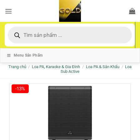
Bỏ
qua
nội
dung
Tìm
kiếm
sản
phẩm
Menu Sản Phẩm
Trang chủ
/
Loa PA, Karaoke & Gia Đình
/
Loa PA & Sân Khấu
/
Loa
Sub Active
-13%