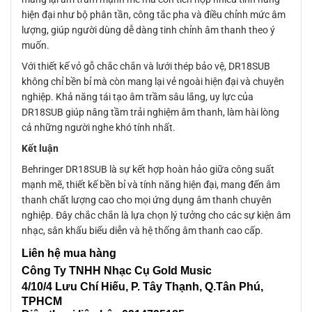
hiện đại như bộ phân tần, công tắc pha và điều chỉnh mức âm
lượng, giúp người dùng dễ dàng tinh chỉnh âm thanh theo ý
muốn.
Với thiết kế vỏ gỗ chắc chắn và lưới thép bảo vệ, DR18SUB
không chỉ bền bỉ mà còn mang lại vẻ ngoài hiện đại và chuyên
nghiệp. Khả năng tái tạo âm trầm sâu lắng, uy lực của
DR18SUB giúp nâng tầm trải nghiệm âm thanh, làm hài lòng
cả những người nghe khó tính nhất.
Kết luận
Behringer DR18SUB là sự kết hợp hoàn hảo giữa công suất
mạnh mẽ, thiết kế bền bỉ và tính năng hiện đại, mang đến âm
thanh chất lượng cao cho mọi ứng dụng âm thanh chuyên
nghiệp. Đây chắc chắn là lựa chọn lý tưởng cho các sự kiện âm
nhạc, sân khấu biểu diễn và hệ thống âm thanh cao cấp.
Liên
hệ mua hàng
Công Ty TNHH Nhạc Cụ Gold Music
4/10/4 L
ưu Chí Hiếu, P. Tây Thạnh
, Q.Tân Phú,
TPHCM