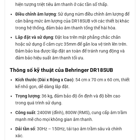
hiện tượng triệt tiêu âm thanh ở các tần số thấp.
Điều chỉnh âm lượng
: Sử dụng núm điều chỉnh âm lượng để
cân bằng mức âm lượng của DR18SUB với các thiết bị khác
trong hệ thống, đảm bảo âm thanh tổng thể hài hòa.
Lắp đặt và sử dụng
: Đặt loa trên mặt phẳng chắc chắn
hoặc sử dụng ổ cắm cực 35mm để gắn loa vệ tinh lên trên.
Đảm bảo loa được lắp đặt an toàn để tránh rung động và
đảm bảo hiệu suất âm thanh tối ưu.
Thông số kỹ thuật của Behringer DR18SUB
Kích thước (Dài x Rộng x Cao)
: 54 cm x 70 cm x 60 cm, thiết
kế nhỏ gọn, dễ dàng lắp đặt.
Trọng lượng
: 36 kg, đảm bảo độ ổn định và độ bền cao
trong quá trình sử dụng.
Công suất
: 2400W (đỉnh), 800W (RMS), cung cấp âm trầm
mạnh mẽ cho mọi không gian âm thanh.
Dải tần số
: 30Hz – 150Hz, tái tạo âm trầm sâu và chính
xác.