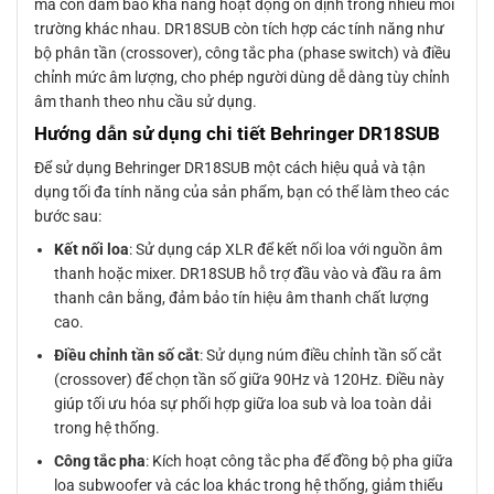
mà còn đảm bảo khả năng hoạt động ổn định trong nhiều môi
trường khác nhau. DR18SUB còn tích hợp các tính năng như
bộ phân tần (crossover), công tắc pha (phase switch) và điều
chỉnh mức âm lượng, cho phép người dùng dễ dàng tùy chỉnh
âm thanh theo nhu cầu sử dụng.
Hướng dẫn sử dụng chi tiết Behringer DR18SUB
Để sử dụng Behringer DR18SUB một cách hiệu quả và tận
dụng tối đa tính năng của sản phẩm, bạn có thể làm theo các
bước sau:
Kết nối loa
: Sử dụng cáp XLR để kết nối loa với nguồn âm
thanh hoặc mixer. DR18SUB hỗ trợ đầu vào và đầu ra âm
thanh cân bằng, đảm bảo tín hiệu âm thanh chất lượng
cao.
Điều chỉnh tần số cắt
: Sử dụng núm điều chỉnh tần số cắt
(crossover) để chọn tần số giữa 90Hz và 120Hz. Điều này
giúp tối ưu hóa sự phối hợp giữa loa sub và loa toàn dải
trong hệ thống.
Công tắc pha
: Kích hoạt công tắc pha để đồng bộ pha giữa
loa subwoofer và các loa khác trong hệ thống, giảm thiểu