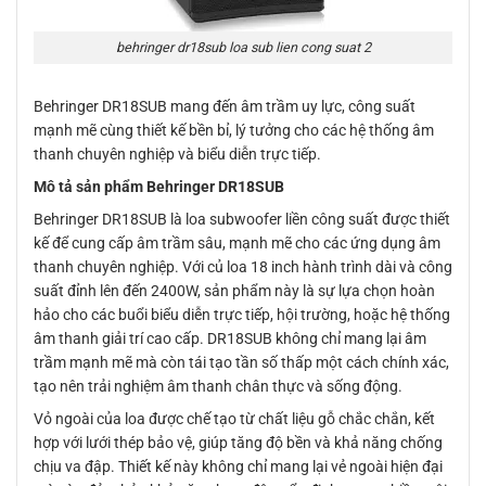
behringer dr18sub loa sub lien cong suat 2
Behringer DR18SUB mang đến âm trầm uy lực, công suất
mạnh mẽ cùng thiết kế bền bỉ, lý tưởng cho các hệ thống âm
thanh chuyên nghiệp và biểu diễn trực tiếp.
Mô tả sản phẩm Behringer DR18SUB
Behringer DR18SUB là loa subwoofer liền công suất được thiết
kế để cung cấp âm trầm sâu, mạnh mẽ cho các ứng dụng âm
thanh chuyên nghiệp. Với củ loa 18 inch hành trình dài và công
suất đỉnh lên đến 2400W, sản phẩm này là sự lựa chọn hoàn
hảo cho các buổi biểu diễn trực tiếp, hội trường, hoặc hệ thống
âm thanh giải trí cao cấp. DR18SUB không chỉ mang lại âm
trầm mạnh mẽ mà còn tái tạo tần số thấp một cách chính xác,
tạo nên trải nghiệm âm thanh chân thực và sống động.
Vỏ ngoài của loa được chế tạo từ chất liệu gỗ chắc chắn, kết
hợp với lưới thép bảo vệ, giúp tăng độ bền và khả năng chống
chịu va đập. Thiết kế này không chỉ mang lại vẻ ngoài hiện đại