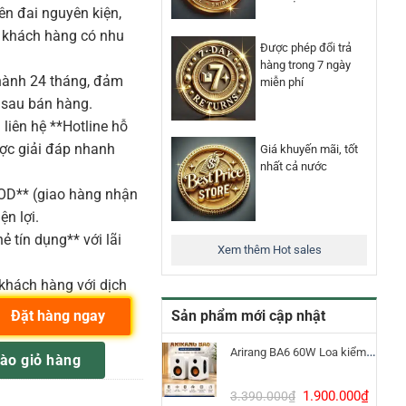
n đai nguyên kiện,
o khách hàng có nhu
Được phép đổi trả
hàng trong 7 ngày
ành 24 tháng, đảm
miễn phí
 sau bán hàng.
liên hệ **Hotline hỗ
ược giải đáp nhanh
Giá khuyến mãi, tốt
nhất cả nước
COD** (giao hàng nhận
ện lợi.
ẻ tín dụng** với lãi
Xem thêm Hot sales
khách hàng với dịch
Sản phẩm mới cập nhật
Đặt hàng ngay
 số lượng
Arirang BA6 60W Loa kiểm âm Bluetooth 5.3
ào giỏ hàng
Giá
Giá
1.900.000
₫
3.390.000
₫