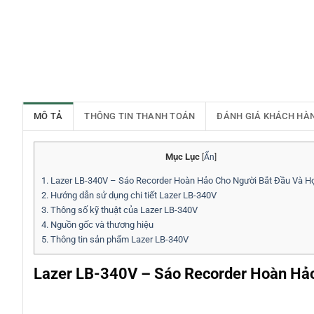
MÔ TẢ
THÔNG TIN THANH TOÁN
ĐÁNH GIÁ KHÁCH HÀ
Mục Lục
[
Ẩn
]
1.
Lazer LB-340V – Sáo Recorder Hoàn Hảo Cho Người Bắt Đầu Và H
2.
Hướng dẫn sử dụng chi tiết Lazer LB-340V
3.
Thông số kỹ thuật của Lazer LB-340V
4.
Nguồn gốc và thương hiệu
5.
Thông tin sản phẩm Lazer LB-340V
Lazer LB-340V – Sáo Recorder Hoàn Hảo