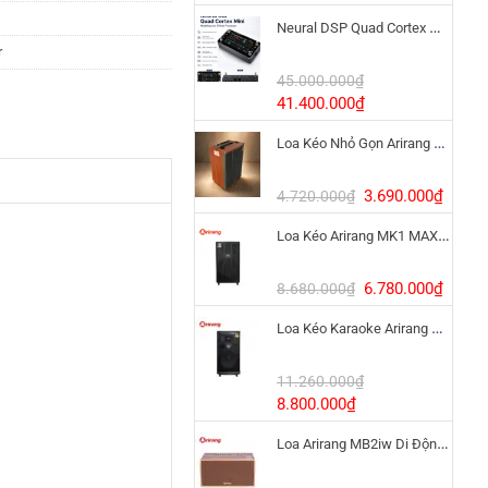
gốc
hiện
Neural DSP Quad Cortex Mini – Amp Modeler Cao Cấp
là:
tại
r
3.390.000₫.
là:
1.900
45.000.000
₫
Giá
Giá
41.400.000
₫
gốc
hiện
Loa Kéo Nhỏ Gọn Arirang MKS2.5 Bass 12 Inch
là:
tại
45.000.000₫.
là:
41.400.000₫.
Giá
Giá
3.690.000
₫
4.720.000
₫
gốc
hiện
Loa Kéo Arirang MK1 MAX 1200W Pin LiFePo4
là:
tại
4.720.000₫.
là:
3.690
Giá
Giá
6.780.000
₫
8.680.000
₫
gốc
hiện
Loa Kéo Karaoke Arirang MK6 MAX Bass 40cm
là:
tại
8.680.000₫.
là:
6.780
11.260.000
₫
Giá
Giá
8.800.000
₫
gốc
hiện
Loa Arirang MB2iw Di Động 1200W Kèm Micro
là:
tại
11.260.000₫.
là: