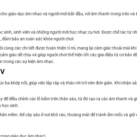
 cho giáo dục âm nhạc và người mới bắt đầu, với âm thanh trong trẻo và th
c sinh, sinh viên và những người mới học nhạc cụ hơi. Được chế tác từ n
g, đảm bảo an toàn sức khỏe người chơi.
i cùng các chi tiết được hoàn thiện tỉ mỉ, mang lại cảm giác thoải mái k
ảm giác dễ chịu và giúp người chơi thể hiện tốt các giai điệu từ cơ bản đ
ễn trong các sự kiện âm nhạc.
0V
c ba khớp nối, giúp việc lắp ráp và tháo rời trở nên đơn giản. Khi nhận 
.
 để điều chỉnh các lỗ bấm trên thân sáo, từ đó tạo ra các âm thanh và gi
 học sinh.
khăn mềm. Để cây sáo ở nơi khô ráo, thoáng mát để tránh ẩm mốc và giữ 
trong giáo dục âm nhạc)