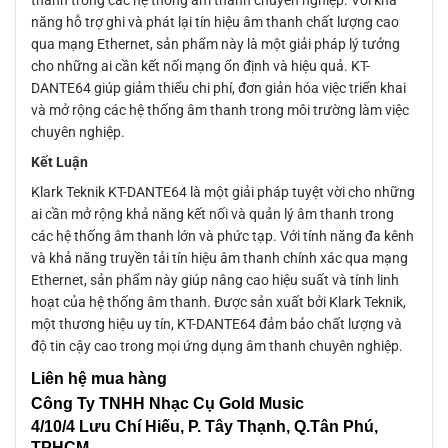
thanh trong các hệ thống âm thanh chuyên nghiệp. Với khả
năng hỗ trợ ghi và phát lại tín hiệu âm thanh chất lượng cao
qua mạng Ethernet, sản phẩm này là một giải pháp lý tưởng
cho những ai cần kết nối mạng ổn định và hiệu quả. KT-
DANTE64 giúp giảm thiểu chi phí, đơn giản hóa việc triển khai
và mở rộng các hệ thống âm thanh trong môi trường làm việc
chuyên nghiệp.
Kết Luận
Klark Teknik KT-DANTE64 là một giải pháp tuyệt vời cho những
ai cần mở rộng khả năng kết nối và quản lý âm thanh trong
các hệ thống âm thanh lớn và phức tạp. Với tính năng đa kênh
và khả năng truyền tải tín hiệu âm thanh chính xác qua mạng
Ethernet, sản phẩm này giúp nâng cao hiệu suất và tính linh
hoạt của hệ thống âm thanh. Được sản xuất bởi Klark Teknik,
một thương hiệu uy tín, KT-DANTE64 đảm bảo chất lượng và
độ tin cậy cao trong mọi ứng dụng âm thanh chuyên nghiệp.
Liên
hệ mua hàng
Công Ty TNHH Nhạc Cụ Gold Music
4/10/4 L
ưu Chí Hiếu, P. Tây Thạnh
, Q.Tân Phú,
TPHCM