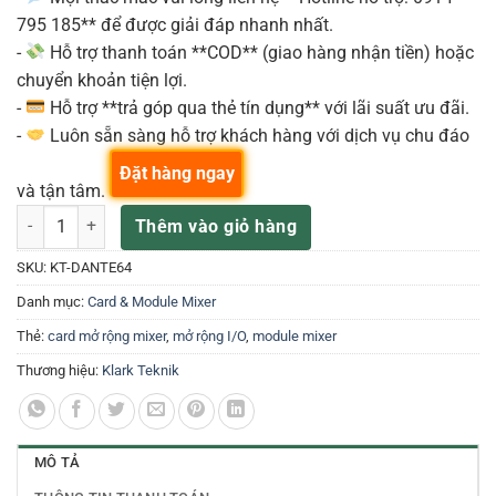
795 185** để được giải đáp nhanh nhất.
-
Hỗ trợ thanh toán **COD** (giao hàng nhận tiền) hoặc
chuyển khoản tiện lợi.
-
Hỗ trợ **trả góp qua thẻ tín dụng** với lãi suất ưu đãi.
-
Luôn sẵn sàng hỗ trợ khách hàng với dịch vụ chu đáo
Đặt hàng ngay
và tận tâm.
KT-DANTE64 Expansion Cards and InterfacesKlark Teknik số lượng
Thêm vào giỏ hàng
SKU:
KT-DANTE64
Danh mục:
Card & Module Mixer
Thẻ:
card mở rộng mixer
,
mở rộng I/O
,
module mixer
Thương hiệu:
Klark Teknik
MÔ TẢ