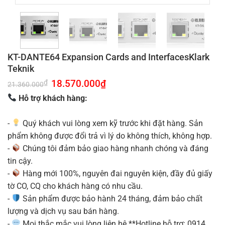
KT-DANTE64 Expansion Cards and InterfacesKlark
Teknik
Giá
18.570.000
₫
Giá
₫
21.360.000
gốc
hiện
là:
tại
Hỗ trợ khách hàng:
21.360.000₫.
là:
18.570.000₫.
-
Quý khách vui lòng xem kỹ trước khi đặt hàng. Sản
phẩm không được đổi trả vì lý do không thích, không hợp.
-
Chúng tôi đảm bảo giao hàng nhanh chóng và đáng
tin cậy.
-
Hàng mới 100%, nguyên đai nguyên kiện, đầy đủ giấy
tờ CO, CQ cho khách hàng có nhu cầu.
-
Sản phẩm được bảo hành 24 tháng, đảm bảo chất
lượng và dịch vụ sau bán hàng.
-
Mọi thắc mắc vui lòng liên hệ **Hotline hỗ trợ: 0914