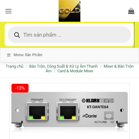
Bỏ
qua
nội
dung
Tìm
kiếm
sản
phẩm
Menu Sản Phẩm
Trang chủ
/
Bàn Trộn, Công Suất & Xử Lý Âm Thanh
/
Mixer & Bàn Trộn
Âm
/
Card & Module Mixer
-13%