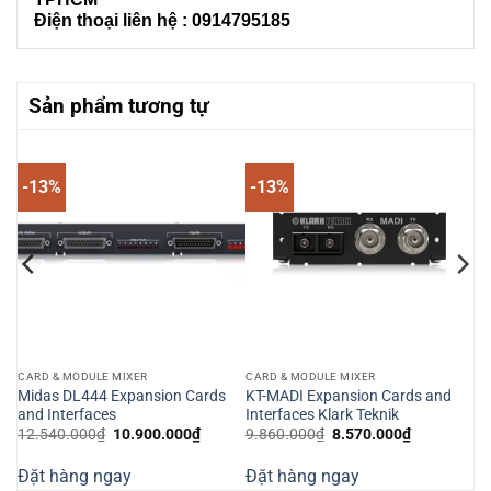
Điện thoại liên hệ : 0914795185
Sản phẩm tương tự
-13%
-13%
CARD & MODULE MIXER
CARD & MODULE MIXER
Midas DL444 Expansion Cards
KT-MADI Expansion Cards and
s
and Interfaces
Interfaces Klark Teknik
Giá
Giá
Giá
Giá
12.540.000
₫
10.900.000
₫
9.860.000
₫
8.570.000
₫
gốc
hiện
gốc
hiện
là:
tại
là:
tại
Đặt hàng ngay
Đặt hàng ngay
12.540.000₫.
là:
9.860.000₫.
là:
000₫.
10.900.000₫.
8.570.000₫