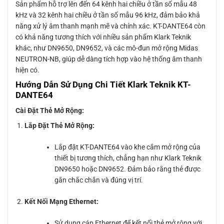
Sản phẩm hỗ trợ lên đến 64 kênh hai chiều ở tần số mẫu 48
kHz và 32 kênh hai chiều ở tần số mẫu 96 kHz, đảm bảo khả
năng xử lý âm thanh mạnh mẽ và chính xác. KT-DANTE64 còn
có khả năng tương thích với nhiều sản phẩm Klark Teknik
khác, như DN9650, DN9652, và các mô-đun mở rộng Midas
NEUTRON-NB, giúp dễ dàng tích hợp vào hệ thống âm thanh
hiện có.
Hướng Dẫn Sử Dụng Chi Tiết Klark Teknik KT-
DANTE64
Cài Đặt Thẻ Mở Rộng:
Lắp Đặt Thẻ Mở Rộng:
Lắp đặt KT-DANTE64 vào khe cắm mở rộng của
thiết bị tương thích, chẳng hạn như Klark Teknik
DN9650 hoặc DN9652. Đảm bảo rằng thẻ được
gắn chắc chắn và đúng vị trí.
Kết Nối Mạng Ethernet:
Sử dụng cáp Ethernet để kết nối thẻ mở rộng với