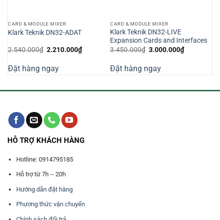
CARD & MODULE MIXER
CARD & MODULE MIXER
Klark Teknik DN32-LIVE
Klark Teknik DN32-ADAT
Expansion Cards and Interfaces
Giá
Giá
Giá
Giá
2.540.000
₫
2.210.000
₫
3.450.000
₫
3.000.000
₫
n
gốc
hiện
gốc
hiện
là:
tại
là:
tại
Đặt hàng ngay
Đặt hàng ngay
2.540.000₫.
là:
3.450.000₫.
là:
420.000₫.
2.210.000₫.
3.000.000₫
HỖ TRỢ KHÁCH HÀNG
Hotline: 0914795185
Hỗ trợ từ 7h -- 20h
Hướng dẫn đặt hàng
Phương thức vận chuyển
Chính sách đổi trả