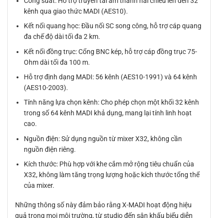
Công suất: Hỗ trợ truyền tải âm thanh hai chiều lên đến 32
kênh qua giao thức MADI (AES10).
Kết nối quang học: Đầu nối SC song công, hỗ trợ cáp quang
đa chế độ dài tối đa 2 km.
Kết nối đồng trục: Cổng BNC kép, hỗ trợ cáp đồng trục 75-
Ohm dài tối đa 100 m.
Hỗ trợ định dạng MADI: 56 kênh (AES10-1991) và 64 kênh
(AES10-2003).
Tính năng lựa chọn kênh: Cho phép chọn một khối 32 kênh
trong số 64 kênh MADI khả dụng, mang lại tính linh hoạt
cao.
Nguồn điện: Sử dụng nguồn từ mixer X32, không cần
nguồn điện riêng.
Kích thước: Phù hợp với khe cắm mở rộng tiêu chuẩn của
X32, không làm tăng trọng lượng hoặc kích thước tổng thể
của mixer.
Những thông số này đảm bảo rằng X-MADI hoạt động hiệu
quả trong mọi môi trường, từ studio đến sân khấu biểu diễn