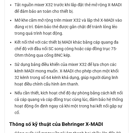
Tắt nguồn mixer X32 trước khi lắp đặt thẻ mở rộng X-MADI
để đảm bảo an toàn cho thiết bị.
Mở khe cắm mở rộng trên mixer X32 và lắp thẻ X-MADI vào
đúng vị trí. Đảm bảo thẻ được gắn chặt để tránh lỏng lẻo
trong quá trình hoạt động.
Kết nối thẻ với các thiết bị MADI khác bằng cáp quang đa
chế độ với đầu nối SC song công hoặc cáp đồng trục 75-
Ohm thông qua cổng BNC kép.
Sử dụng bảng điều khiển của mixer X32 để lựa chọn các
kênh MADI mong muốn. X-MADI cho phép chọn một khối
32 kênh trong số 64 kênh khả dụng, giúp người dùng linh
hoạt điều chỉnh cấu hình âm thanh.
Nếu cần thiết, kích hoạt chế độ dự phòng bằng cách kết nối
cả cáp quang và cáp đồng trục cùng lúc, đảm bảo hệ thống
hoạt động ổn định ngay cả khi một trong hai kết nối gặp sự
cố.
Thông số kỹ thuật của Behringer X-MADI