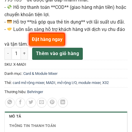
-
Hỗ trợ thanh toán **COD** (giao hàng nhận tiền) hoặc
chuyển khoản tiện lợi.
-
Hỗ trợ **trả góp qua thẻ tín dụng** với lãi suất ưu đãi.
-
Luôn sẵn sàng hỗ trợ khách hàng với dịch vụ chu đáo
Đặt hàng ngay
và tận tâm.
Behringer X-MADI Card Mở Rộng cho Mixer X32 số lượng
Thêm vào giỏ hàng
SKU:
X-MADI
Danh mục:
Card & Module Mixer
Thẻ:
card mở rộng mixer
,
MADI
,
mở rộng I/O
,
module mixer
,
X32
Thương hiệu:
Behringer
MÔ TẢ
THÔNG TIN THANH TOÁN