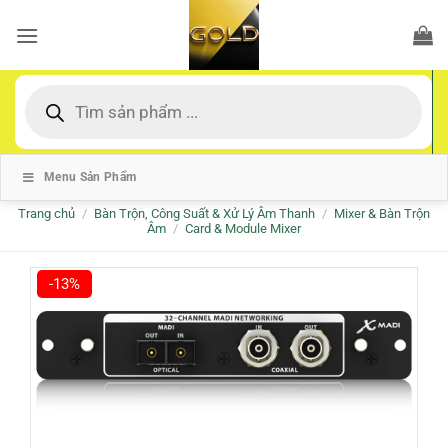
Bỏ
qua
nội
dung
Tìm
kiếm
sản
phẩm
Menu Sản Phẩm
Trang chủ
/
Bàn Trộn, Công Suất & Xử Lý Âm Thanh
/
Mixer & Bàn Trộn
Âm
/
Card & Module Mixer
-13%