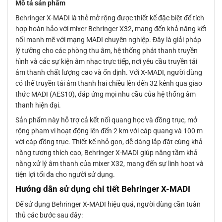
Mô tả sản phẩm
Behringer X-MADI là thẻ mở rộng được thiết kế đặc biệt để tích
hợp hoàn hảo với mixer Behringer X32, mang đến khả năng kết
nối mạnh mẽ với mạng MADI chuyên nghiệp. Đây là giải pháp
lý tưởng cho các phòng thu âm, hệ thống phát thanh truyền
hình và các sự kiện âm nhạc trực tiếp, nơi yêu cầu truyền tải
âm thanh chất lượng cao và ổn định. Với X-MADI, người dùng
có thể truyền tải âm thanh hai chiều lên đến 32 kênh qua giao
thức MADI (AES10), đáp ứng mọi nhu cầu của hệ thống âm
thanh hiện đại.
Sản phẩm này hỗ trợ cả kết nối quang học và đồng trục, mở
rộng phạm vi hoạt động lên đến 2 km với cáp quang và 100 m
với cáp đồng trục. Thiết kế nhỏ gọn, dễ dàng lắp đặt cùng khả
năng tương thích cao, Behringer X-MADI giúp nâng tầm khả
năng xử lý âm thanh của mixer X32, mang đến sự linh hoạt và
tiện lợi tối đa cho người sử dụng.
Hướng dẫn sử dụng chi tiết Behringer X-MADI
Để sử dụng Behringer X-MADI hiệu quả, người dùng cần tuân
thủ các bước sau đây: