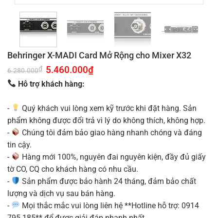
Behringer X-MADI Card Mở Rộng cho Mixer X32
Giá
5.460.000
₫
Giá
₫
6.280.000
gốc
hiện
là:
tại
Hỗ trợ khách hàng:
6.280.000₫.
là:
5.460.000₫.
-
Quý khách vui lòng xem kỹ trước khi đặt hàng. Sản
phẩm không được đổi trả vì lý do không thích, không hợp.
-
Chúng tôi đảm bảo giao hàng nhanh chóng và đáng
tin cậy.
-
Hàng mới 100%, nguyên đai nguyên kiện, đầy đủ giấy
tờ CO, CQ cho khách hàng có nhu cầu.
-
Sản phẩm được bảo hành 24 tháng, đảm bảo chất
lượng và dịch vụ sau bán hàng.
-
Mọi thắc mắc vui lòng liên hệ **Hotline hỗ trợ: 0914
795 185** để được giải đáp nhanh nhất.