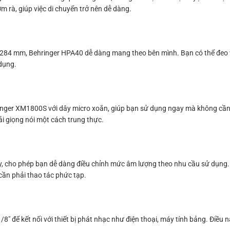
m rà, giúp việc di chuyển trở nên dễ dàng.
 x 284 mm, Behringer HPA40 dễ dàng mang theo bên mình. Bạn có thể đeo v
 dụng.
inger XM1800S với dây micro xoắn, giúp bạn sử dụng ngay mà không cần
ải giọng nói một cách trung thực.
y, cho phép bạn dễ dàng điều chỉnh mức âm lượng theo nhu cầu sử dụng.
ần phải thao tác phức tạp.
8″ để kết nối với thiết bị phát nhạc như điện thoại, máy tính bảng. Điề