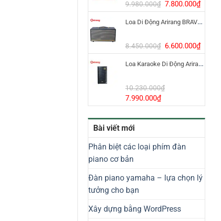
8.800.000₫.
Giá
Giá
7.800.000
₫
9.980.000
₫
gốc
hiện
Loa Di Động Arirang BRAVO 8 800W Có Micro
là:
tại
9.980.000₫.
là:
7.800
Giá
Giá
6.600.000
₫
8.450.000
₫
gốc
hiện
Loa Karaoke Di Động Arirang EDGE-X Model I
là:
tại
8.450.000₫.
là:
6.600
10.230.000
₫
Giá
Giá
7.990.000
₫
gốc
hiện
là:
tại
Bài viết mới
10.230.000₫.
là:
7.990.000₫.
Phân biệt các loại phím đàn
piano cơ bản
Đàn piano yamaha – lựa chọn lý
tưởng cho bạn
Xây dựng bằng WordPress