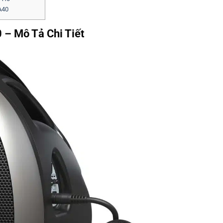
A40
 – Mô Tả Chi Tiết