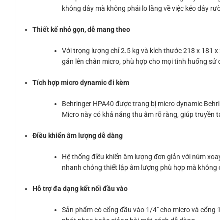
không dây mà không phải lo lắng về việc kéo dây rườ
Thiết kế nhỏ gọn, dễ mang theo
Với trọng lượng chỉ 2.5 kg và kích thước 218 x 181
gắn lên chân micro, phù hợp cho mọi tình huống sử
Tích hợp micro dynamic đi kèm
Behringer HPA40 được trang bị micro dynamic Behr
Micro này có khả năng thu âm rõ ràng, giúp truyền t
Điều khiển âm lượng dễ dàng
Hệ thống điều khiển âm lượng đơn giản với núm xoa
nhanh chóng thiết lập âm lượng phù hợp mà không c
Hỗ trợ đa dạng kết nối đầu vào
Sản phẩm có cổng đầu vào 1/4″ cho micro và cổng 1/