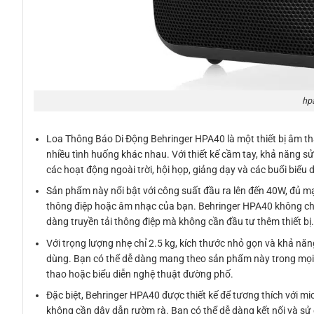
hp
Loa Thông Báo Di Động Behringer HPA40 là một thiết bị âm th
nhiều tình huống khác nhau. Với thiết kế cầm tay, khả năng sử
các hoạt động ngoài trời, hội họp, giảng dạy và các buổi biểu 
Sản phẩm này nổi bật với công suất đầu ra lên đến 40W, đủ 
thông điệp hoặc âm nhạc của bạn. Behringer HPA40 không chỉ
dàng truyền tải thông điệp mà không cần đầu tư thêm thiết bị
Với trọng lượng nhẹ chỉ 2.5 kg, kích thước nhỏ gọn và khả năn
dùng. Bạn có thể dễ dàng mang theo sản phẩm này trong mọi c
thao hoặc biểu diễn nghệ thuật đường phố.
Đặc biệt, Behringer HPA40 được thiết kế để tương thích với m
không cần dây dẫn rườm rà. Bạn có thể dễ dàng kết nối và sử