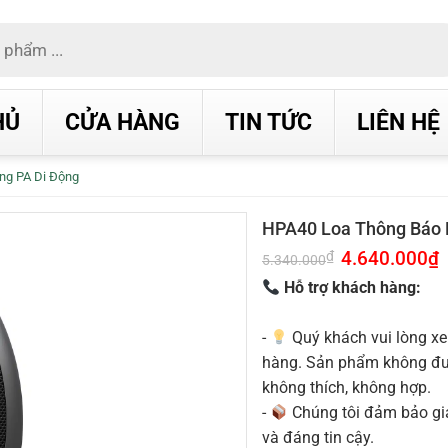
HỦ
CỬA HÀNG
TIN TỨC
LIÊN HỆ
ng PA Di Động
HPA40 Loa Thông Báo 
Giá
4.640.000
₫
G
₫
5.340.000
gốc
h
là:
t
Hỗ trợ khách hàng:
5.340.000₫.
l
4
-
Quý khách vui lòng xe
hàng. Sản phẩm không được
không thích, không hợp.
-
Chúng tôi đảm bảo g
và đáng tin cậy.