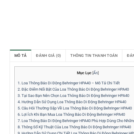
MÔ TẢ
ĐÁNH GIÁ (0)
THÔNG TIN THANH TOÁN
ĐÁ
Mục Lục
[
Ẩn
]
1.
Loa Thông Báo Di Động Behringer HPA40 – Mô Tả Chi Tiết
2.
Đặc Điểm Nổi Bật Của Loa Thông Báo Di Động Behringer HPA40
3.
Tại Sao Bạn Nên Chọn Loa Thông Báo Di Động Behringer HPA40
4.
Hướng Dẫn Sử Dụng Loa Thông Báo Di Động Behringer HPA40
5.
Câu Hỏi Thường Gặp Về Loa Thông Báo Di Động Behringer HPA40
6.
Lợi Ích Khi Bạn Mua Loa Thông Báo Di Động Behringer HPA40
7.
Loa Thông Báo Di Động Behringer HPA40 Phù Hợp Dùng Cho Những
8.
Thông Số Kỹ Thuật Của Loa Thông Báo Di Động Behringer HPA40
9.
Hướng Dẫn Sử Dụng Chi Tiết Loa Thông Báo Di Động Behringer H