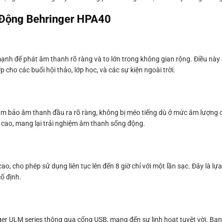
 Động Behringer HPA40
nh để phát âm thanh rõ ràng và to lớn trong không gian rộng. Điều này 
cho các buổi hội thảo, lớp học, và các sự kiện ngoài trời.
ảm bảo âm thanh đầu ra rõ ràng, không bị méo tiếng dù ở mức âm lượng 
 cao, mang lại trải nghiệm âm thanh sống động.
, cho phép sử dụng liên tục lên đến 8 giờ chỉ với một lần sạc. Đây là lự
ố định.
ger ULM series thông qua cổng USB, mang đến sự linh hoạt tuyệt vời. Bạn