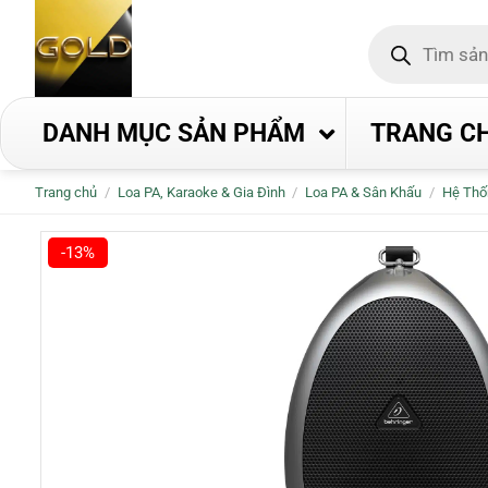
Bỏ
Tìm
qua
kiếm
nội
sản
phẩm
dung
DANH MỤC SẢN PHẨM
TRANG C
Trang chủ
/
Loa PA, Karaoke & Gia Đình
/
Loa PA & Sân Khấu
/
Hệ Thố
-13%