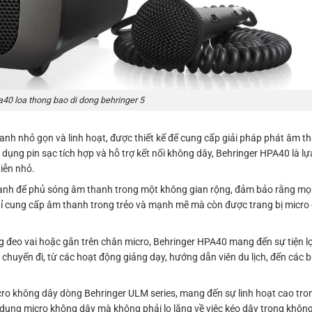
a40 loa thong bao di dong behringer 5
anh nhỏ gọn và linh hoạt, được thiết kế để cung cấp giải pháp phát âm
 dụng pin sạc tích hợp và hỗ trợ kết nối không dây, Behringer HPA40 là 
diễn nhỏ.
mạnh để phủ sóng âm thanh trong một không gian rộng, đảm bảo rằng mọi
 cung cấp âm thanh trong trẻo và mạnh mẽ mà còn được trang bị micro đ
.
g đeo vai hoặc gắn trên chân micro, Behringer HPA40 mang đến sự tiện lợ
huyến đi, từ các hoạt động giảng dạy, hướng dẫn viên du lịch, đến các b
icro không dây dòng Behringer ULM series, mang đến sự linh hoạt cao tr
 dụng micro không dây mà không phải lo lắng về việc kéo dây trong không