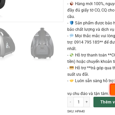
-
Hàng mới 100%, nguyê
đầy đủ giấy tờ CO, CQ ch
cầu.
-
Sản phẩm được bảo h
bảo chất lượng và dịch vụ
-
Mọi thắc mắc vui lòng 
trợ: 0914 795 185** để đ
nhất.
-
Hỗ trợ thanh toán **
tiền) hoặc chuyển khoản ti
-
Hỗ trợ **trả góp qua th
suất ưu đãi.
-
Luôn sẵn sàng hỗ trợ 
vụ chu đáo và tận tâm.
HPA40 Loa Thông Báo Di Động
Thêm v
SKU:
HPA40