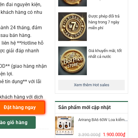
n đai nguyên kiện,
o khách hàng có nhu
Được phép đổi trả
hàng trong 7 ngày
ành 24 tháng, đảm
miễn phí
 sau bán hàng.
liên hệ **Hotline hỗ
ược giải đáp nhanh
Giá khuyến mãi, tốt
nhất cả nước
COD** (giao hàng nhận
ện lợi.
ẻ tín dụng** với lãi
Xem thêm Hot sales
khách hàng với dịch
Sản phẩm mới cập nhật
Đặt hàng ngay
 Behringer số lượng
Arirang BA6 60W Loa kiểm âm Bluetooth 5.3
ào giỏ hàng
Giá
Giá
1.900.000
₫
3.390.000
₫