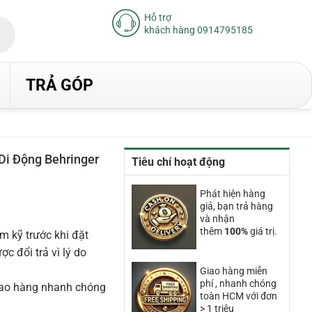
Hỗ trợ
khách hàng 0914795185
TRẢ GÓP
Di Động Behringer
Tiêu chí hoạt động
iá
iện
Phát hiện hàng
ại
giả, bạn trả hàng
à:
.640.000₫.
và nhận
thêm
100%
giá trị.
m kỹ trước khi đặt
 đổi trả vì lý do
Giao hàng miễn
phí , nhanh chóng
iao hàng nhanh chóng
toàn HCM với đơn
> 1 triệu