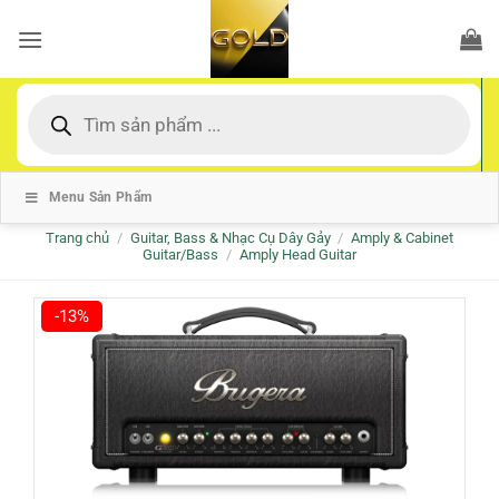
Bỏ
qua
nội
dung
Tìm
kiếm
sản
phẩm
Menu Sản Phẩm
Trang chủ
/
Guitar, Bass & Nhạc Cụ Dây Gảy
/
Amply & Cabinet
Guitar/Bass
/
Amply Head Guitar
-13%