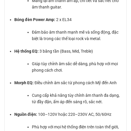
Mang lại âm thanh ấm áp, chi tiết và sắc nét cho
âm thanh guitar.
Bóng đèn Power Amp:
2 x EL34
Đảm bảo âm thanh mạnh mẽ và sống động, đặc
biệt là trong các thể loại rock và metal.
Hệ thống EQ:
3 băng tần (Bass, Mid, Treble)
Giúp tùy chỉnh âm sắc dễ dàng, phù hợp với mọi
phong cách chơi.
Morph EQ:
Điều chỉnh âm sắc từ phong cách Mỹ đến Anh
Cung cấp khả năng tùy chỉnh âm thanh đa dạng,
từ đầy đặn, ấm áp đến sáng rõ, sắc nét.
Nguồn điện:
100–120V hoặc 220–230V AC, 50/60Hz
Phù hợp với mọi hệ thống điện trên toàn thế giới,