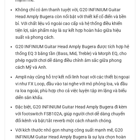
mạnh mẽ.
Không chỉ có âm thanh tuyệt vời, G20 INFINIUM Guitar
Head Amply Bugera còn nổi bật với thiết kế cổ điển và bền
bỉ. Với chất liệu vỏ ngoài cao cấp và hệ thống điều khiển
tiện lợi, sản phẩm này là sự kết hợp hoàn hảo giữa hiệu
suất và phong cách.
G20 INFINIUM Guitar Head Amply Bugera được tích hợp hệ
thống EQ 3 băng tần (Bass, Mid, Treble) và Morph EQ, cho
phép người chơi dễ dàng điều chỉnh âm sắc giữa phong
cách Mỹ và Anh.
Ampli này cũng hỗ trợ kết nối linh hoạt với các thiết bị ngoại
vi như FX Loop, đầu vào tai nghe với mô phỏng loa, và đầu
ra loa ngoài, phù hợp cho cả việc luyện tập im lặng và biểu
diễn sân khấu.
Đặc biệt, G20 INFINIUM Guitar Head Amply Bugera đi kèm
với footswitch FSB102A, giúp người chơi dễ dàng chuyển
đổi kênh và bật/tắt reverb một cách nhanh chóng.
Với kích thước nhỏ gọn nhưng công suất mạnh mẽ, G20
INFINIUM Guitar Head Amply Bugera là sự lựa chọn hoàn