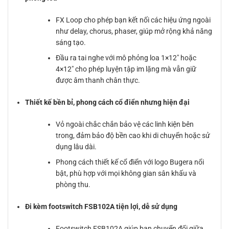
FX Loop cho phép bạn kết nối các hiệu ứng ngoài
như delay, chorus, phaser, giúp mở rộng khả năng
sáng tạo.
Đầu ra tai nghe với mô phỏng loa 1×12″ hoặc
4×12″ cho phép luyện tập im lặng mà vẫn giữ
được âm thanh chân thực.
Thiết kế bền bỉ, phong cách cổ điển nhưng hiện đại
Vỏ ngoài chắc chắn bảo vệ các linh kiện bên
trong, đảm bảo độ bền cao khi di chuyển hoặc sử
dụng lâu dài.
Phong cách thiết kế cổ điển với logo Bugera nổi
bật, phù hợp với mọi không gian sân khấu và
phòng thu.
Đi kèm footswitch FSB102A tiện lợi, dễ sử dụng
Footswitch FSB102A giúp bạn chuyển đổi giữa