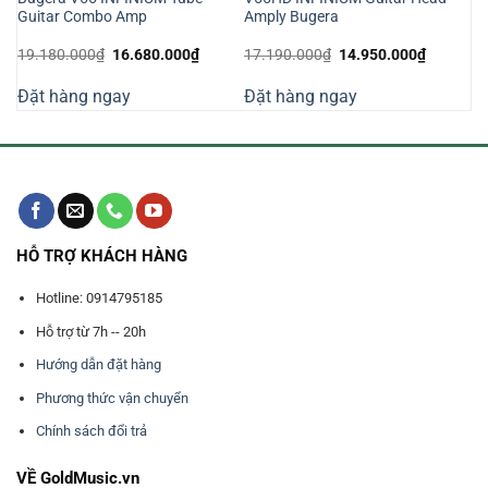
Guitar Combo Amp
Amply Bugera
Giá
Giá
Giá
Giá
19.180.000
₫
16.680.000
₫
17.190.000
₫
14.950.000
₫
n
gốc
hiện
gốc
hiện
là:
tại
là:
tại
Đặt hàng ngay
Đặt hàng ngay
19.180.000₫.
là:
17.190.000₫.
là:
220.000₫.
16.680.000₫.
14.950.0
HỖ TRỢ KHÁCH HÀNG
Hotline: 0914795185
Hỗ trợ từ 7h -- 20h
Hướng dẫn đặt hàng
Phương thức vận chuyển
Chính sách đổi trả
VỀ GoldMusic.vn