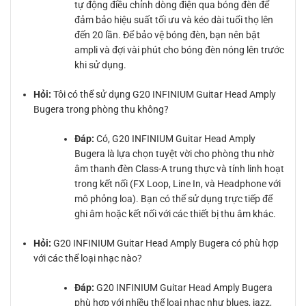
tự động điều chỉnh dòng điện qua bóng đèn để
đảm bảo hiệu suất tối ưu và kéo dài tuổi thọ lên
đến 20 lần. Để bảo vệ bóng đèn, bạn nên bật
ampli và đợi vài phút cho bóng đèn nóng lên trước
khi sử dụng.
Hỏi:
Tôi có thể sử dụng G20 INFINIUM Guitar Head Amply
Bugera trong phòng thu không?
Đáp:
Có, G20 INFINIUM Guitar Head Amply
Bugera là lựa chọn tuyệt vời cho phòng thu nhờ
âm thanh đèn Class-A trung thực và tính linh hoạt
trong kết nối (FX Loop, Line In, và Headphone với
mô phỏng loa). Bạn có thể sử dụng trực tiếp để
ghi âm hoặc kết nối với các thiết bị thu âm khác.
Hỏi:
G20 INFINIUM Guitar Head Amply Bugera có phù hợp
với các thể loại nhạc nào?
Đáp:
G20 INFINIUM Guitar Head Amply Bugera
phù hợp với nhiều thể loại nhạc như blues, jazz,