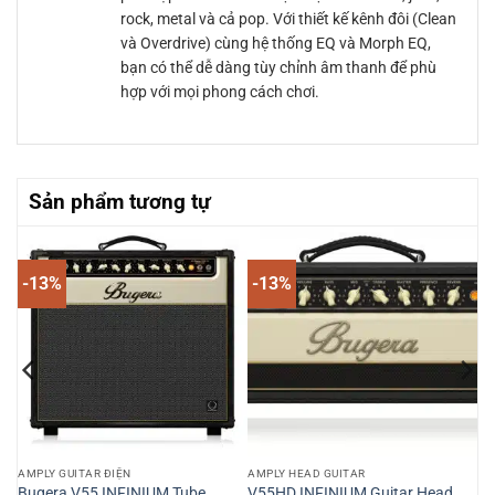
rock, metal và cả pop. Với thiết kế kênh đôi (Clean
và Overdrive) cùng hệ thống EQ và Morph EQ,
bạn có thể dễ dàng tùy chỉnh âm thanh để phù
hợp với mọi phong cách chơi.
Sản phẩm tương tự
-13%
-13%
AMPLY GUITAR ĐIỆN
AMPLY HEAD GUITAR
0
Bugera V55 INFINIUM Tube
V55HD INFINIUM Guitar Head