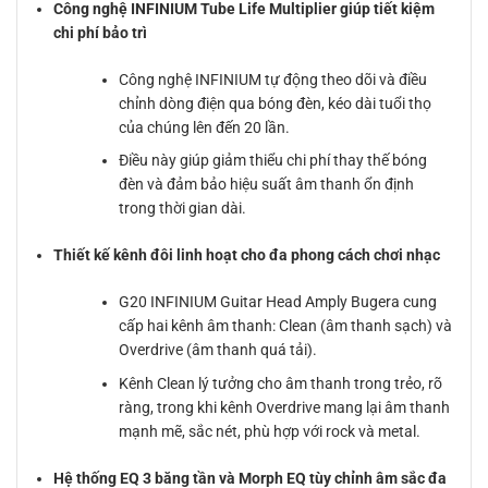
Công nghệ INFINIUM Tube Life Multiplier giúp tiết kiệm
chi phí bảo trì
Công nghệ INFINIUM tự động theo dõi và điều
chỉnh dòng điện qua bóng đèn, kéo dài tuổi thọ
của chúng lên đến 20 lần.
Điều này giúp giảm thiểu chi phí thay thế bóng
đèn và đảm bảo hiệu suất âm thanh ổn định
trong thời gian dài.
Thiết kế kênh đôi linh hoạt cho đa phong cách chơi nhạc
G20 INFINIUM Guitar Head Amply Bugera cung
cấp hai kênh âm thanh: Clean (âm thanh sạch) và
Overdrive (âm thanh quá tải).
Kênh Clean lý tưởng cho âm thanh trong trẻo, rõ
ràng, trong khi kênh Overdrive mang lại âm thanh
mạnh mẽ, sắc nét, phù hợp với rock và metal.
Hệ thống EQ 3 băng tần và Morph EQ tùy chỉnh âm sắc đa