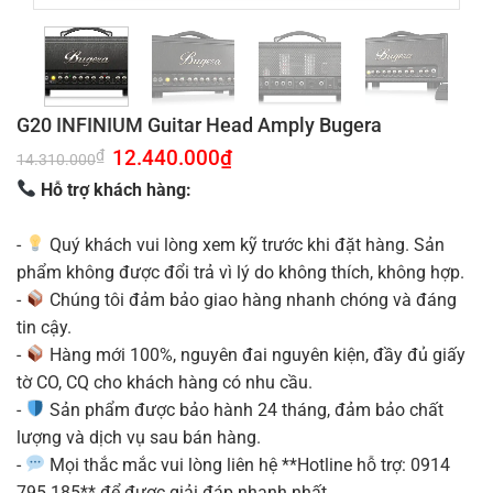
G20 INFINIUM Guitar Head Amply Bugera
Giá
12.440.000
₫
Giá
₫
14.310.000
gốc
hiện
là:
tại
Hỗ trợ khách hàng:
14.310.000₫.
là:
12.440.000₫.
-
Quý khách vui lòng xem kỹ trước khi đặt hàng. Sản
phẩm không được đổi trả vì lý do không thích, không hợp.
-
Chúng tôi đảm bảo giao hàng nhanh chóng và đáng
tin cậy.
-
Hàng mới 100%, nguyên đai nguyên kiện, đầy đủ giấy
tờ CO, CQ cho khách hàng có nhu cầu.
-
Sản phẩm được bảo hành 24 tháng, đảm bảo chất
lượng và dịch vụ sau bán hàng.
-
Mọi thắc mắc vui lòng liên hệ **Hotline hỗ trợ: 0914
795 185** để được giải đáp nhanh nhất.