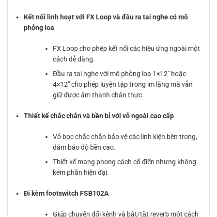
Kết nối linh hoạt với FX Loop và đầu ra tai nghe có mô
phỏng loa
FX Loop cho phép kết nối các hiệu ứng ngoài một
cách dễ dàng.
Đầu ra tai nghe với mô phỏng loa 1×12″ hoặc
4×12″ cho phép luyện tập trong im lặng mà vẫn
giữ được âm thanh chân thực.
Thiết kế chắc chắn và bền bỉ với vỏ ngoài cao cấp
Vỏ bọc chắc chắn bảo vệ các linh kiện bên trong,
đảm bảo độ bền cao.
Thiết kế mang phong cách cổ điển nhưng không
kém phần hiện đại.
Đi kèm footswitch FSB102A
Giúp chuyển đổi kênh và bật/tắt reverb một cách