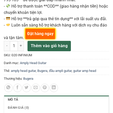
-
Hỗ trợ thanh toán **COD** (giao hàng nhận tiền) hoặc
chuyển khoản tiện lợi.
-
Hỗ trợ **trả góp qua thẻ tín dụng** với lãi suất ưu đãi.
-
Luôn sẵn sàng hỗ trợ khách hàng với dịch vụ chu đáo
Đặt hàng ngay
và tận tâm.
G20 INFINIUM Guitar Head Amply Bugera số lượng
Thêm vào giỏ hàng
SKU:
G20 INFINIUM
Danh mục:
Amply Head Guitar
Thẻ:
amply head guitar
,
Bugera
,
đầu ampli guitar
,
guitar amp head
Thương hiệu:
Bugera
MÔ TẢ
ĐÁNH GIÁ (0)