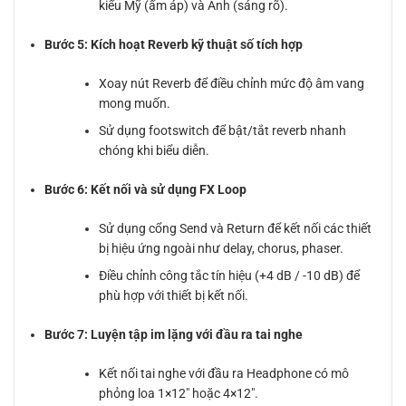
kiểu Mỹ (ấm áp) và Anh (sáng rõ).
Bước 5: Kích hoạt Reverb kỹ thuật số tích hợp
Xoay nút Reverb để điều chỉnh mức độ âm vang
mong muốn.
Sử dụng footswitch để bật/tắt reverb nhanh
chóng khi biểu diễn.
Bước 6: Kết nối và sử dụng FX Loop
Sử dụng cổng Send và Return để kết nối các thiết
bị hiệu ứng ngoài như delay, chorus, phaser.
Điều chỉnh công tắc tín hiệu (+4 dB / -10 dB) để
phù hợp với thiết bị kết nối.
Bước 7: Luyện tập im lặng với đầu ra tai nghe
Kết nối tai nghe với đầu ra Headphone có mô
phỏng loa 1×12″ hoặc 4×12″.