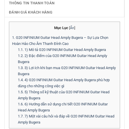
THÔNG TIN THANH TOÁN
ĐÁNH GIÁ KHÁCH HÀNG
Mục Lục
[
Ẩn
]
1.
G20 INFINIUM Guitar Head Amply Bugera – Sự Lựa Chọn
Hoàn Hảo Cho Âm Thanh Đỉnh Cao
1.1.
1) Mô tả G20 INFINIUM Guitar Head Amply Bugera
1.2.
2) Đặc điểm của G20 INFINIUM Guitar Head Amply
Bugera
1.3.
3) Lợi ích khi bạn mua G20 INFINIUM Guitar Head Amply
Bugera
1.4.
4) G20 INFINIUM Guitar Head Amply Bugera phù hợp
dùng cho những công việc gì
1.5.
5) Thông số kỹ thuật của G20 INFINIUM Guitar Head
Amply Bugera
1.6.
6) Hướng dẫn sử dụng chi tiết G20 INFINIUM Guitar
Head Amply Bugera
1.7.
7) Một vài câu hỏi và đáp về G20 INFINIUM Guitar Head
Amply Bugera