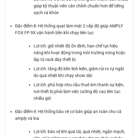
giúp kỹ thuật viên cân chỉnh chuẩn hơn để tiếng
sạch và khỏe
Đặc điểm 8: Hệ thống quạt làm mát 2 cấp độ giúp AMPLY
FOX FP 9X vận hành bền khi chạy liên tục
Lợi ích: giữ nhiệt độ ổn định, hạn chế tụt hiệu
năng khi hoạt động trong môi trường nóng hoặc
lắp tủ rack dày thiết bị
Lợi ích: tăng độ bền linh kiện, giảm rủi ro tự ngắt
do quá nhiệt khi chạy show dài
Lợi ích: phù hợp nhu cầu thuê âm thanh sự kiện,
nơi thiết bị phải làm việc cường độ cao liên tục
nhiều giờ
Đặc điểm 9: Hệ thống bảo vệ cơ bản giúp an toàn cho cả
amply và loa
Lợi ích: bảo vệ khi quá tải, quá nhiệt, ngắn mạch,