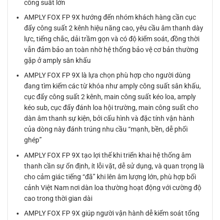
công suất lớn
AMPLY FOX FP 9X hướng đến nhóm khách hàng cần cục
đẩy công suất 2 kênh hiệu năng cao, yêu cầu âm thanh dày
lực, tiếng chắc, dải trầm gọn và có độ kiểm soát, đồng thời
vẫn đảm bảo an toàn nhờ hệ thống bảo vệ cơ bản thường
gặp ở amply sân khấu
AMPLY FOX FP 9X là lựa chọn phù hợp cho người dùng
đang tìm kiếm các từ khóa như amply công suất sân khấu,
cục đẩy công suất 2 kênh, main công suất kéo loa, amply
kéo sub, cục đẩy đánh loa hội trường, main công suất cho
dàn âm thanh sự kiện, bởi cấu hình và đặc tính vận hành
của dòng này đánh trúng nhu cầu “mạnh, bền, dễ phối
ghép”
AMPLY FOX FP 9X tạo lợi thế khi triển khai hệ thống âm
thanh cần sự ổn định, ít lỗi vặt, dễ sử dụng, và quan trọng là
cho cảm giác tiếng “đã” khi lên âm lượng lớn, phù hợp bối
cảnh Việt Nam nơi dàn loa thường hoạt động với cường độ
cao trong thời gian dài
AMPLY FOX FP 9X giúp người vận hành dễ kiểm soát tổng