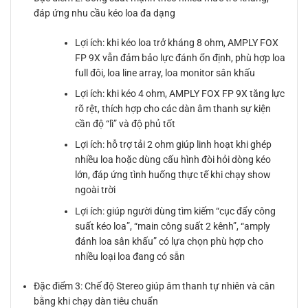
đáp ứng nhu cầu kéo loa đa dạng
Lợi ích: khi kéo loa trở kháng 8 ohm, AMPLY FOX
FP 9X vẫn đảm bảo lực đánh ổn định, phù hợp loa
full đôi, loa line array, loa monitor sân khấu
Lợi ích: khi kéo 4 ohm, AMPLY FOX FP 9X tăng lực
rõ rệt, thích hợp cho các dàn âm thanh sự kiện
cần độ “lì” và độ phủ tốt
Lợi ích: hỗ trợ tải 2 ohm giúp linh hoạt khi ghép
nhiều loa hoặc dùng cấu hình đòi hỏi dòng kéo
lớn, đáp ứng tình huống thực tế khi chạy show
ngoài trời
Lợi ích: giúp người dùng tìm kiếm “cục đẩy công
suất kéo loa”, “main công suất 2 kênh”, “amply
đánh loa sân khấu” có lựa chọn phù hợp cho
nhiều loại loa đang có sẵn
Đặc điểm 3: Chế độ Stereo giúp âm thanh tự nhiên và cân
bằng khi chạy dàn tiêu chuẩn