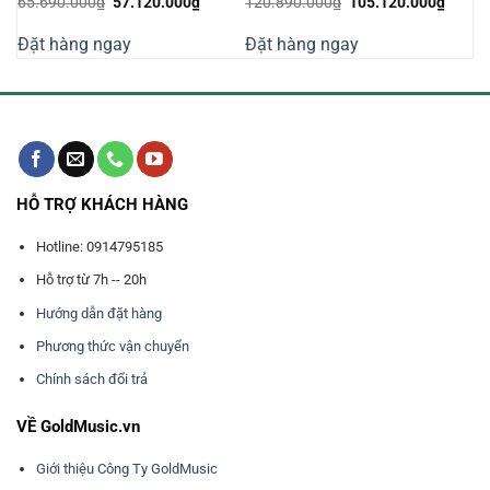
Giá
Giá
Giá
Giá
65.690.000
₫
57.120.000
₫
120.890.000
₫
105.120.000
₫
n
gốc
hiện
gốc
hiện
là:
tại
là:
tại
Đặt hàng ngay
Đặt hàng ngay
65.690.000₫.
là:
120.890.000₫.
là:
180.000₫.
57.120.000₫.
105.1
HỖ TRỢ KHÁCH HÀNG
Hotline: 0914795185
Hỗ trợ từ 7h -- 20h
Hướng dẫn đặt hàng
Phương thức vận chuyển
Chính sách đổi trả
VỀ GoldMusic.vn
Giới thiệu Công Ty GoldMusic