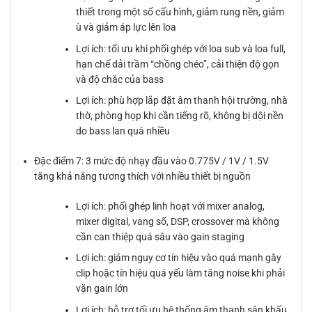
thiết trong một số cấu hình, giảm rung nền, giảm
ù và giảm áp lực lên loa
Lợi ích: tối ưu khi phối ghép với loa sub và loa full,
hạn chế dải trầm “chồng chéo”, cải thiện độ gọn
và độ chắc của bass
Lợi ích: phù hợp lắp đặt âm thanh hội trường, nhà
thờ, phòng họp khi cần tiếng rõ, không bị dội nền
do bass lan quá nhiều
Đặc điểm 7: 3 mức độ nhạy đầu vào 0.775V / 1V / 1.5V
tăng khả năng tương thích với nhiều thiết bị nguồn
Lợi ích: phối ghép linh hoạt với mixer analog,
mixer digital, vang số, DSP, crossover mà không
cần can thiệp quá sâu vào gain staging
Lợi ích: giảm nguy cơ tín hiệu vào quá mạnh gây
clip hoặc tín hiệu quá yếu làm tăng noise khi phải
vặn gain lớn
Lợi ích: hỗ trợ tối ưu hệ thống âm thanh sân khấu,