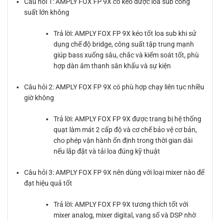
Câu hỏi 1: AMPLY FOX FP 9X có kéo được loa sub công
suất lớn không
Trả lời: AMPLY FOX FP 9X kéo tốt loa sub khi sử
dụng chế độ bridge, công suất tập trung mạnh
giúp bass xuống sâu, chắc và kiểm soát tốt, phù
hợp dàn âm thanh sân khấu và sự kiện
Câu hỏi 2: AMPLY FOX FP 9X có phù hợp chạy liên tục nhiều
giờ không
Trả lời: AMPLY FOX FP 9X được trang bị hệ thống
quạt làm mát 2 cấp độ và cơ chế bảo vệ cơ bản,
cho phép vận hành ổn định trong thời gian dài
nếu lắp đặt và tải loa đúng kỹ thuật
Câu hỏi 3: AMPLY FOX FP 9X nên dùng với loại mixer nào để
đạt hiệu quả tốt
Trả lời: AMPLY FOX FP 9X tương thích tốt với
mixer analog, mixer digital, vang số và DSP nhờ