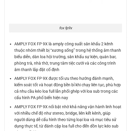
fox fp9x
AMPLY FOX FP 9X là amply công suất sân khấu 2 kênh
thuộc nhóm thiết bị “xương sống” trong hệ thống âm thanh
biểu diễn, dàn loa hội trường, sân khấu sự kiện, quán bar,
phòng trà, nhà thờ, trung tâm tiệc cưới và các công trình
âm thanh lắp đặt cố định
AMPLY FOX FP 9X được tối ưu theo hướng đánh mạnh,
kiểm soát tốt và hoạt động bền bỉ khi chạy liên tục, phù hợp
cả nhu cầu kéo loa full lẫn phối ghép với loa sub trong các
cấu hình PA phổ biến hiện nay
AMPLY FOX FP 9X nổi bật nhờ khả năng vận hành linh hoạt
với nhiều chế độ như stereo, bridge, liên kết kênh, giúp
người dùng dễ cấu hình theo từng loại loa và mục tiêu sử
dụng thực tế, từ đánh cặp loa full cho đến dồn lực kéo sub