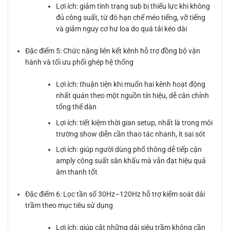
Lợi ích: giảm tình trạng sub bị thiếu lực khi không
đủ công suất, từ đó hạn chế méo tiếng, vỡ tiếng
và giảm nguy cơ hư loa do quá tải kéo dài
Đặc điểm 5: Chức năng liên kết kênh hỗ trợ đồng bộ vận
hành và tối ưu phối ghép hệ thống
Lợi ích: thuận tiện khi muốn hai kênh hoạt động
nhất quán theo một nguồn tín hiệu, dễ cân chỉnh
tổng thể dàn
Lợi ích: tiết kiệm thời gian setup, nhất là trong môi
trường show diễn cần thao tác nhanh, ít sai sót
Lợi ích: giúp người dùng phổ thông dễ tiếp cận
amply công suất sân khấu mà vẫn đạt hiệu quả
âm thanh tốt
Đặc điểm 6: Lọc tần số 30Hz–120Hz hỗ trợ kiểm soát dải
trầm theo mục tiêu sử dụng
Lợi ích: giúp cắt những dải siêu trầm không cần