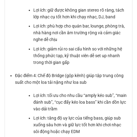
Lợi ích: giữ được không gian stereo rõ ràng, tách
lớp nhạc cụ tốt hơn khi chạy nhạc, DJ, band
Lợi ích: phù hợp cho quán bar, lounge, phòng trà,
nhà hàng nơi cần âm trường rộng và cảm giác
nghe dễ chịu
Lợi ích: giảm rủi ro sai cấu hình so với những hệ
thống phức tạp, kỹ thuật viên dễ set up nhanh
trong thời gian gấp
Đặc điểm 4: Chế độ Bridge (gộp kênh) giúp tập trung công
suất cho một loa tải nặng như loa sub
Lợi ích: tối ưu cho nhu cầu “amply kéo sub”, “main
đánh sub”, “cục đẩy kéo loa bass” khi cần dồn lực
vào dải trầm
Lợi ích: tăng độ uy lực của tiếng bass, giúp sub
xuống sâu hơn và giữ lực tốt hơn khi chơi nhạc
sôi động hoặc chạy EDM