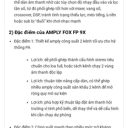
thể dàn âm thanh nhờ các tùy chọn độ nhạy đầu vào và lọc
tần số, từ đó phối ghép tốt hơn với mixer, vang số,
crossover, DSP, tránh tình trạng thiếu lực, méo tiếng, ù nền
hoặc sub bị “đuối” khi chơi nhạc mạnh
2) Đặc điểm của AMPLY FOX FP 9X
Đặc điểm 1: Thiết kế amply công suất 2 kênh tối ưu cho hệ
thống PA
Lợi ích: dễ phối ghép thành cấu hình stereo tiêu
chuẩn cho loa full, hoặc tách kênh chạy 2 vùng
âm thanh độc lập
Lợi ích: thuận tiện nâng cấp dàn, có thể ghép
nhiều amply công suất sân khấu 2 kênh để mở
rộng quy mô sự kiện
Lợi ích: phù hợp kỹ thuật lắp đặt âm thanh hội
trường vì tính phổ biến, dễ thay thế và dễ cấu hình
khi cần chạy dự phòng
Đặc điểm 2: Công suất mạnh theo nhiều mức trở kháng,