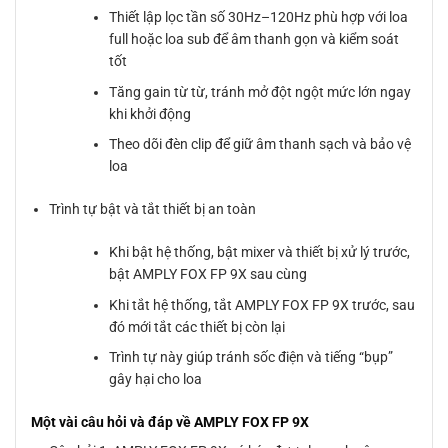
Thiết lập lọc tần số 30Hz–120Hz phù hợp với loa
full hoặc loa sub để âm thanh gọn và kiểm soát
tốt
Tăng gain từ từ, tránh mở đột ngột mức lớn ngay
khi khởi động
Theo dõi đèn clip để giữ âm thanh sạch và bảo vệ
loa
Trình tự bật và tắt thiết bị an toàn
Khi bật hệ thống, bật mixer và thiết bị xử lý trước,
bật AMPLY FOX FP 9X sau cùng
Khi tắt hệ thống, tắt AMPLY FOX FP 9X trước, sau
đó mới tắt các thiết bị còn lại
Trình tự này giúp tránh sốc điện và tiếng “bụp”
gây hại cho loa
Một vài câu hỏi và đáp về AMPLY FOX FP 9X