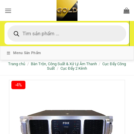
Bỏ
qua
nội
dung
Tìm
kiếm
sản
phẩm
Menu Sản Phẩm
Trang chủ
/
Bàn Trộn, Công Suất & Xử Lý Âm Thanh
/
Cục Đẩy Công
Suất
/
Cục Đẩy 2 Kênh
-4%