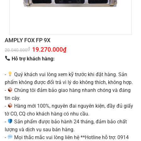
AMPLY FOX FP 9X
Giá
19.270.000
₫
Giá
₫
20.040.000
gốc
hiện
là:
tại
Hỗ trợ khách hàng:
20.040.000₫.
là:
19.270.000₫.
-
Quý khách vui lòng xem kỹ trước khi đặt hàng. Sản
phẩm không được đổi trả vì lý do không thích, không hợp.
-
Chúng tôi đảm bảo giao hàng nhanh chóng và đáng
tin cậy.
-
Hàng mới 100%, nguyên đai nguyên kiện, đầy đủ giấy
tờ CO, CQ cho khách hàng có nhu cầu.
-
Sản phẩm được bảo hành 24 tháng, đảm bảo chất
lượng và dịch vụ sau bán hàng.
-
Mọi thắc mắc vui lòng liên hệ **Hotline hỗ trợ: 0914