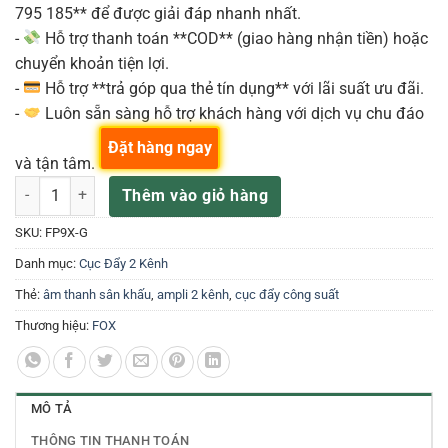
795 185** để được giải đáp nhanh nhất.
-
Hỗ trợ thanh toán **COD** (giao hàng nhận tiền) hoặc
chuyển khoản tiện lợi.
-
Hỗ trợ **trả góp qua thẻ tín dụng** với lãi suất ưu đãi.
-
Luôn sẵn sàng hỗ trợ khách hàng với dịch vụ chu đáo
Đặt hàng ngay
và tận tâm.
AMPLY FOX FP 9X số lượng
Thêm vào giỏ hàng
SKU:
FP9X-G
Danh mục:
Cục Đẩy 2 Kênh
Thẻ:
âm thanh sân khấu
,
ampli 2 kênh
,
cục đẩy công suất
Thương hiệu:
FOX
MÔ TẢ
THÔNG TIN THANH TOÁN