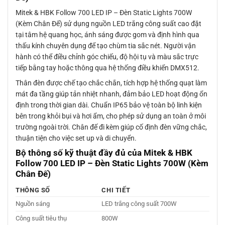
Mitek & HBK Follow 700 LED IP – Đèn Static Lights 700W
(Kèm Chân Đế) sử dụng nguồn LED trắng công suất cao đặt
tại tâm hệ quang học, ánh sáng được gom và định hình qua
thấu kính chuyên dụng để tạo chùm tia sắc nét. Người vận
hành có thể điều chỉnh góc chiếu, độ hội tụ và màu sắc trực
tiếp bằng tay hoặc thông qua hệ thống điều khiển DMX512.
Thân đèn được chế tạo chắc chắn, tích hợp hệ thống quạt làm
mát đa tầng giúp tản nhiệt nhanh, đảm bảo LED hoạt động ổn
định trong thời gian dài. Chuẩn IP65 bảo vệ toàn bộ linh kiện
bên trong khỏi bụi và hơi ẩm, cho phép sử dụng an toàn ở môi
trường ngoài trời. Chân đế đi kèm giúp cố định đèn vững chắc,
thuận tiện cho việc set up và di chuyển.
Bộ thông số kỹ thuật đầy đủ của Mitek & HBK
Follow 700 LED IP – Đèn Static Lights 700W (Kèm
Chân Đế)
THÔNG SỐ
CHI TIẾT
Nguồn sáng
LED trắng công suất 700W
Công suất tiêu thụ
800W