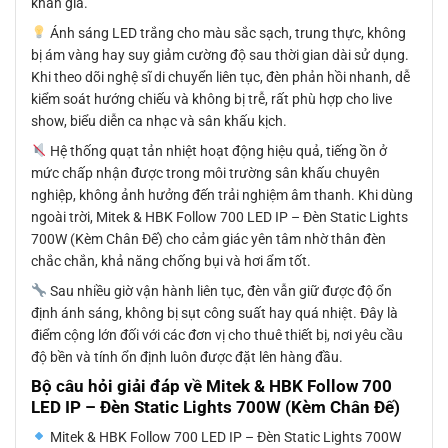
khán giả.
Ánh sáng LED trắng cho màu sắc sạch, trung thực, không
bị ám vàng hay suy giảm cường độ sau thời gian dài sử dụng.
Khi theo dõi nghệ sĩ di chuyển liên tục, đèn phản hồi nhanh, dễ
kiểm soát hướng chiếu và không bị trễ, rất phù hợp cho live
show, biểu diễn ca nhạc và sân khấu kịch.
Hệ thống quạt tản nhiệt hoạt động hiệu quả, tiếng ồn ở
mức chấp nhận được trong môi trường sân khấu chuyên
nghiệp, không ảnh hưởng đến trải nghiệm âm thanh. Khi dùng
ngoài trời, Mitek & HBK Follow 700 LED IP – Đèn Static Lights
700W (Kèm Chân Đế) cho cảm giác yên tâm nhờ thân đèn
chắc chắn, khả năng chống bụi và hơi ẩm tốt.
Sau nhiều giờ vận hành liên tục, đèn vẫn giữ được độ ổn
định ánh sáng, không bị sụt công suất hay quá nhiệt. Đây là
điểm cộng lớn đối với các đơn vị cho thuê thiết bị, nơi yêu cầu
độ bền và tính ổn định luôn được đặt lên hàng đầu.
Bộ câu hỏi giải đáp về Mitek & HBK Follow 700
LED IP – Đèn Static Lights 700W (Kèm Chân Đế)
Mitek & HBK Follow 700 LED IP – Đèn Static Lights 700W