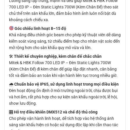
Luồng sáng tập trung, mạnh và đều giúp Mitek & HBK Follow
700 LED IP – Đèn Static Lights 700W (Kèm Chân Đế) theo sát
chủ thể trên sân khấu lớn, đảm bảo hình ảnh luôn nổi bật dù
khoảng cách chiếu xa.
Góc chiếu linh hoạt 8–15 độ
Khả năng điều chỉnh góc beam cho phép kỹ thuật viên dễ dàng
kiểm soát vùng sáng, từ chiếu điểm hẹp cho nhân vật solo đến
mở rộng hơn cho sân khấu quy mô vừa và lớn.
🛠
Thiết kế chuyên nghiệp, kèm chân đế chắc chắn
Mitek & HBK Follow 700 LED IP – Đèn Static Lights 700W
(Kèm Chân Đế) đi kèm chân đế giúp lắp đặt nhanh, cân bằng
tốt và đảm bảo an toàn khi vận hành liên tục trong nhiều giờ.
🌧
Chuẩn bảo vệ IP65, sử dụng linh hoạt trong mọi điều kiện
Đèn hoạt động ổn định ở môi trường ngoài trời, chịu được bụi
và hơi ẩm, rất phù hợp cho sự kiện sân khấu ngoài trời, lễ hội,
show lưu động.
🎛
Hỗ trợ điều khiển DMX512 và chế độ thủ công
Cho phép vận hành linh hoạt, dễ tích hợp vào hệ thống ánh
sáng sân khấu hiện có hoặc sử dụng độc lập khi cần thao tác