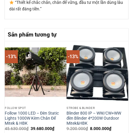
“Thiết kế chắc chắn, chân đế vững, đầu tư một lần dùng lâu
dài rất đáng tiền.”
Sản phẩm tương tự
-13%
-13%
FOLLOW SPOT
STROBE & BLINDER
g
Follow 1000 LED – Đèn Static
Blinder 800 IP – WW/CW+WW
Lights 1000W Kèm Chân Đế
đèn Blinder 4*200W Outdoor
Mitek & HBK
Mitek&HBK
Giá
Giá
Giá
Giá
45.630.000
₫
39.680.000
₫
9.200.000
₫
8.000.000
₫
gốc
hiện
gốc
hiện