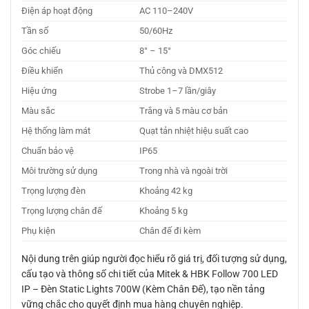
Điện áp hoạt động
AC 110–240V
Tần số
50/60Hz
Góc chiếu
8° – 15°
Điều khiển
Thủ công và DMX512
Hiệu ứng
Strobe 1–7 lần/giây
Màu sắc
Trắng và 5 màu cơ bản
Hệ thống làm mát
Quạt tản nhiệt hiệu suất cao
Chuẩn bảo vệ
IP65
Môi trường sử dụng
Trong nhà và ngoài trời
Trọng lượng đèn
Khoảng 42 kg
Trọng lượng chân đế
Khoảng 5 kg
Phụ kiện
Chân đế đi kèm
Nội dung trên giúp người đọc hiểu rõ giá trị, đối tượng sử dụng,
cấu tạo và thông số chi tiết của Mitek & HBK Follow 700 LED
IP – Đèn Static Lights 700W (Kèm Chân Đế), tạo nền tảng
vững chắc cho quyết định mua hàng chuyên nghiệp.