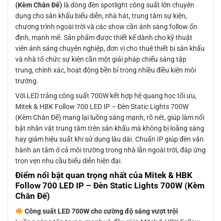
(Kèm Chân Đế)
là dòng đèn spotlight công suất lớn chuyên
dụng cho sân khấu biểu diễn, nhà hát, trung tâm sự kiện,
chương trình ngoài trời và các show cần ánh sáng follow ổn
định, mạnh mẽ. Sản phẩm được thiết kế dành cho kỹ thuật
viên ánh sáng chuyên nghiệp, đơn vị cho thuê thiết bị sân khấu
và nhà tổ chức sự kiện cần một giải pháp chiếu sáng tập
trung, chính xác, hoạt động bền bỉ trong nhiều điều kiện môi
trường.
Với LED trắng công suất 700W kết hợp hệ quang học tối ưu,
Mitek & HBK Follow 700 LED IP – Đèn Static Lights 700W
(Kèm Chân Đế) mang lại luồng sáng mạnh, rõ nét, giúp làm nổi
bật nhân vật trung tâm trên sân khấu mà không bị loãng sáng
hay giảm hiệu suất khi sử dụng lâu dài. Chuẩn IP giúp đèn vận
hành an tâm ở cả môi trường trong nhà lẫn ngoài trời, đáp ứng
trọn vẹn nhu cầu biểu diễn hiện đại.
Điểm nổi bật quan trọng nhất của Mitek & HBK
Follow 700 LED IP – Đèn Static Lights 700W (Kèm
Chân Đế)
Công suất LED 700W cho cường độ sáng vượt trội