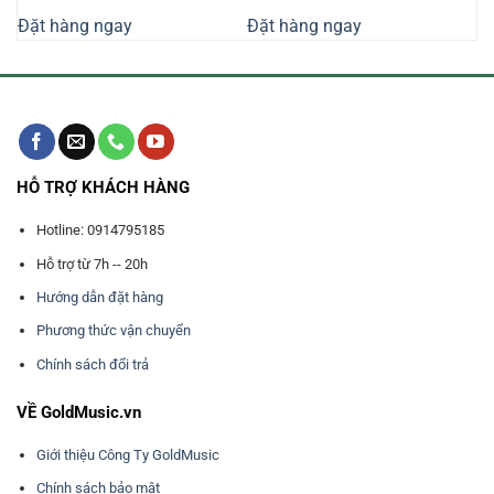
là:
tại
là:
tại
Đặt hàng ngay
Đặt hàng ngay
45.630.000₫.
là:
9.200.000₫.
là:
000₫.
39.680.000₫.
8.000.000₫
HỖ TRỢ KHÁCH HÀNG
Hotline: 0914795185
Hỗ trợ từ 7h -- 20h
Hướng dẫn đặt hàng
Phương thức vận chuyển
Chính sách đổi trả
VỀ GoldMusic.vn
Giới thiệu Công Ty GoldMusic
Chính sách bảo mật