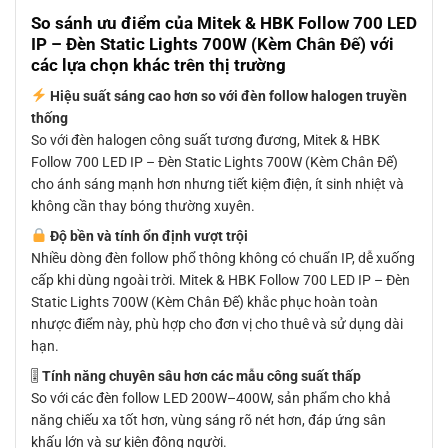
So sánh ưu điểm của Mitek & HBK Follow 700 LED
IP – Đèn Static Lights 700W (Kèm Chân Đế) với
các lựa chọn khác trên thị trường
Hiệu suất sáng cao hơn so với đèn follow halogen truyền
thống
So với đèn halogen công suất tương đương, Mitek & HBK
Follow 700 LED IP – Đèn Static Lights 700W (Kèm Chân Đế)
cho ánh sáng mạnh hơn nhưng tiết kiệm điện, ít sinh nhiệt và
không cần thay bóng thường xuyên.
Độ bền và tính ổn định vượt trội
Nhiều dòng đèn follow phổ thông không có chuẩn IP, dễ xuống
cấp khi dùng ngoài trời. Mitek & HBK Follow 700 LED IP – Đèn
Static Lights 700W (Kèm Chân Đế) khắc phục hoàn toàn
nhược điểm này, phù hợp cho đơn vị cho thuê và sử dụng dài
hạn.
🎚
Tính năng chuyên sâu hơn các mẫu công suất thấp
So với các đèn follow LED 200W–400W, sản phẩm cho khả
năng chiếu xa tốt hơn, vùng sáng rõ nét hơn, đáp ứng sân
khấu lớn và sự kiện đông người.