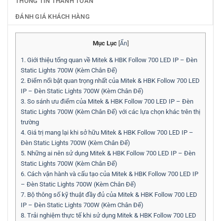
THÔNG TIN THANH TOÁN
ĐÁNH GIÁ KHÁCH HÀNG
Mục Lục
[
Ẩn
]
1.
Giới thiệu tổng quan về Mitek & HBK Follow 700 LED IP – Đèn
Static Lights 700W (Kèm Chân Đế)
2.
Điểm nổi bật quan trọng nhất của Mitek & HBK Follow 700 LED
IP – Đèn Static Lights 700W (Kèm Chân Đế)
3.
So sánh ưu điểm của Mitek & HBK Follow 700 LED IP – Đèn
Static Lights 700W (Kèm Chân Đế) với các lựa chọn khác trên thị
trường
4.
Giá trị mang lại khi sở hữu Mitek & HBK Follow 700 LED IP –
Đèn Static Lights 700W (Kèm Chân Đế)
5.
Những ai nên sử dụng Mitek & HBK Follow 700 LED IP – Đèn
Static Lights 700W (Kèm Chân Đế)
6.
Cách vận hành và cấu tạo của Mitek & HBK Follow 700 LED IP
– Đèn Static Lights 700W (Kèm Chân Đế)
7.
Bộ thông số kỹ thuật đầy đủ của Mitek & HBK Follow 700 LED
IP – Đèn Static Lights 700W (Kèm Chân Đế)
8.
Trải nghiệm thực tế khi sử dụng Mitek & HBK Follow 700 LED