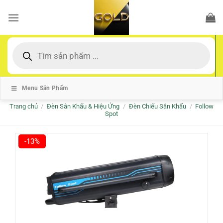
Bỏ
qua
nội
dung
Tìm
kiếm
sản
phẩm
Menu Sản Phẩm
Trang chủ
/
Đèn Sân Khấu & Hiệu Ứng
/
Đèn Chiếu Sân Khấu
/
Follow
Spot
-13%