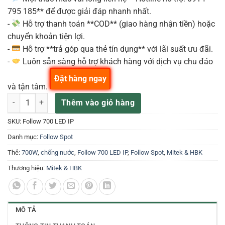
795 185** để được giải đáp nhanh nhất.
-
Hỗ trợ thanh toán **COD** (giao hàng nhận tiền) hoặc
chuyển khoản tiện lợi.
-
Hỗ trợ **trả góp qua thẻ tín dụng** với lãi suất ưu đãi.
-
Luôn sẵn sàng hỗ trợ khách hàng với dịch vụ chu đáo
Đặt hàng ngay
và tận tâm.
Mitek & HBK Follow 700 LED IP – Đèn Static Lights 700W (Kèm Chân 
Thêm vào giỏ hàng
SKU:
Follow 700 LED IP
Danh mục:
Follow Spot
Thẻ:
700W
,
chống nước
,
Follow 700 LED IP
,
Follow Spot
,
Mitek & HBK
Thương hiệu:
Mitek & HBK
MÔ TẢ