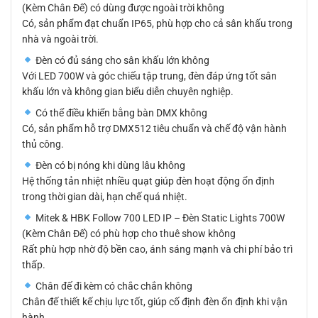
(Kèm Chân Đế) có dùng được ngoài trời không
Có, sản phẩm đạt chuẩn IP65, phù hợp cho cả sân khấu trong
nhà và ngoài trời.
Đèn có đủ sáng cho sân khấu lớn không
Với LED 700W và góc chiếu tập trung, đèn đáp ứng tốt sân
khấu lớn và không gian biểu diễn chuyên nghiệp.
Có thể điều khiển bằng bàn DMX không
Có, sản phẩm hỗ trợ DMX512 tiêu chuẩn và chế độ vận hành
thủ công.
Đèn có bị nóng khi dùng lâu không
Hệ thống tản nhiệt nhiều quạt giúp đèn hoạt động ổn định
trong thời gian dài, hạn chế quá nhiệt.
Mitek & HBK Follow 700 LED IP – Đèn Static Lights 700W
(Kèm Chân Đế) có phù hợp cho thuê show không
Rất phù hợp nhờ độ bền cao, ánh sáng mạnh và chi phí bảo trì
thấp.
Chân đế đi kèm có chắc chắn không
Chân đế thiết kế chịu lực tốt, giúp cố định đèn ổn định khi vận
hành.