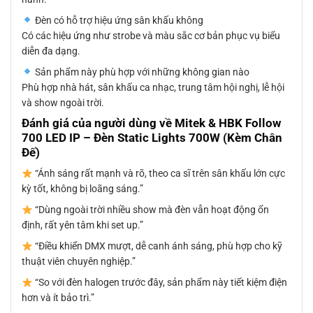
Đèn có hỗ trợ hiệu ứng sân khấu không
Có các hiệu ứng như strobe và màu sắc cơ bản phục vụ biểu
diễn đa dạng.
Sản phẩm này phù hợp với những không gian nào
Phù hợp nhà hát, sân khấu ca nhạc, trung tâm hội nghị, lễ hội
và show ngoài trời.
Đánh giá của người dùng về Mitek & HBK Follow
700 LED IP – Đèn Static Lights 700W (Kèm Chân
Đế)
“Ánh sáng rất mạnh và rõ, theo ca sĩ trên sân khấu lớn cực
kỳ tốt, không bị loãng sáng.”
“Dùng ngoài trời nhiều show mà đèn vẫn hoạt động ổn
định, rất yên tâm khi set up.”
“Điều khiển DMX mượt, dễ canh ánh sáng, phù hợp cho kỹ
thuật viên chuyên nghiệp.”
“So với đèn halogen trước đây, sản phẩm này tiết kiệm điện
hơn và ít bảo trì.”