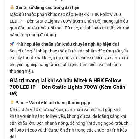
Giá trị sử dụng cao trong dài hạn
Mặc dù thuộc phân khúc cao cấp, Mitek & HBK Follow 700
LED IP – Đèn Static Lights 700W (Kèm Chân Đế) mang lại hiệu
quả đầu tư tốt nhờ tuổi thọ LED cao, chi phí bảo trì thấp và khả
năng ứng dụng đa dạng.
Phù hợp tiêu chuẩn sân khấu chuyên nghiệp hiện đại
So với các giải pháp thay thế giá rẻ, sản phẩm đáp ứng tốt yêu
cầu kỹ thuật khắt khe, giúp đơn vị tổ chức sự kiện và sân khấu
chuyên nghiệp nâng tầm chất lượng trình diễn và hình ảnh
thương hiệu.
Giá trị mang lại khi sở hữu Mitek & HBK Follow
700 LED IP – Đèn Static Lights 700W (Kèm Chân
Đế)
Pain – Vấn đề khách hàng thường gặp
Nhiều đơn vị tổ chức sự kiện, sân khấu và nhà hát gặp khó
khăn với ánh sáng follow yếu, không đủ xa, dễ loãng sáng khi
sân khấu lớn. Đèn nhanh nóng, dễ hỏng khi dùng ngoài trời, chi
phí bảo trì cao và thiếu sự ổn định trong các chương trình kéo
dài.