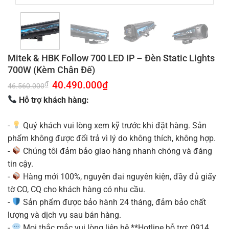
Mitek & HBK Follow 700 LED IP – Đèn Static Lights
700W (Kèm Chân Đế)
Giá
40.490.000
₫
Giá
₫
46.560.000
gốc
hiện
là:
tại
Hỗ trợ khách hàng:
46.560.000₫.
là:
40.490.000₫.
-
Quý khách vui lòng xem kỹ trước khi đặt hàng. Sản
phẩm không được đổi trả vì lý do không thích, không hợp.
-
Chúng tôi đảm bảo giao hàng nhanh chóng và đáng
tin cậy.
-
Hàng mới 100%, nguyên đai nguyên kiện, đầy đủ giấy
tờ CO, CQ cho khách hàng có nhu cầu.
-
Sản phẩm được bảo hành 24 tháng, đảm bảo chất
lượng và dịch vụ sau bán hàng.
-
Mọi thắc mắc vui lòng liên hệ **Hotline hỗ trợ: 0914