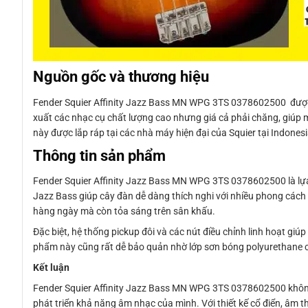
Nguồn gốc và thương hiệu
Fender Squier Affinity Jazz Bass MN WPG 3TS 0378602500 được sả
xuất các nhạc cụ chất lượng cao nhưng giá cả phải chăng, giúp 
này được lắp ráp tại các nhà máy hiện đại của Squier tại Indones
Thông tin sản phẩm
Fender Squier Affinity Jazz Bass MN WPG 3TS 0378602500 là lựa
Jazz Bass giúp cây đàn dễ dàng thích nghi với nhiều phong cách 
hàng ngày mà còn tỏa sáng trên sân khấu.
Đặc biệt, hệ thống pickup đôi và các nút điều chỉnh linh hoạt g
phẩm này cũng rất dễ bảo quản nhờ lớp sơn bóng polyurethane ch
Kết luận
Fender Squier Affinity Jazz Bass MN WPG 3TS 0378602500 không
phát triển khả năng âm nhạc của mình. Với thiết kế cổ điển, âm 