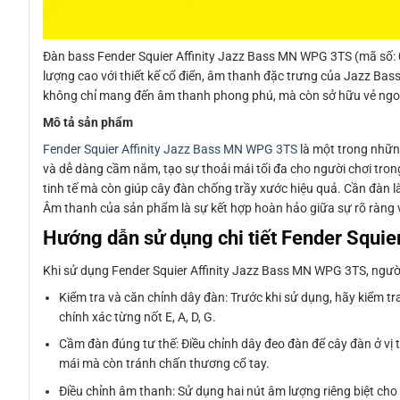
Đàn bass Fender Squier Affinity Jazz Bass MN WPG 3TS (mã số:
lượng cao với thiết kế cổ điển, âm thanh đặc trưng của Jazz Bass 
không chỉ mang đến âm thanh phong phú, mà còn sở hữu vẻ ngoài
Mô tả sản phẩm
Fender Squier Affinity Jazz Bass MN WPG 3TS
là một trong nhữn
và dễ dàng cầm nắm, tạo sự thoải mái tối đa cho người chơi trong
tinh tế mà còn giúp cây đàn chống trầy xước hiệu quả. Cần đàn l
Âm thanh của sản phẩm là sự kết hợp hoàn hảo giữa sự rõ ràng và
Hướng dẫn sử dụng chi tiết Fender Squ
Khi sử dụng Fender Squier Affinity Jazz Bass MN WPG 3TS, người
Kiểm tra và căn chỉnh dây đàn: Trước khi sử dụng, hãy kiểm t
chính xác từng nốt E, A, D, G.
Cầm đàn đúng tư thế: Điều chỉnh dây đeo đàn để cây đàn ở vị t
mái mà còn tránh chấn thương cổ tay.
Điều chỉnh âm thanh: Sử dụng hai nút âm lượng riêng biệt cho 