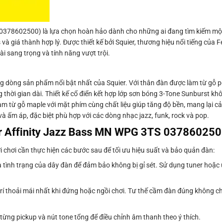
 0378602500) là lựa chọn hoàn hảo dành cho những ai đang tìm kiếm mộ
và giá thành hợp lý. Được thiết kế bởi Squier, thương hiệu nổi tiếng của 
 sang trọng và tính năng vượt trội.
g dòng sản phẩm nổi bật nhất của Squier. Với thân đàn được làm từ gỗ p
 thời gian dài. Thiết kế cổ điển kết hợp lớp sơn bóng 3-Tone Sunburst kh
àm từ gỗ maple với mặt phím cùng chất liệu giúp tăng độ bền, mang lại 
 ấm áp, đặc biệt phù hợp với các dòng nhạc jazz, funk, rock và pop.
ier Affinity Jazz Bass MN WPG 3TS 03786025
 chơi cần thực hiện các bước sau để tối ưu hiệu suất và bảo quản đàn:
ra tình trạng của dây đàn để đảm bảo không bị gỉ sét. Sử dụng tuner hoặc
rí thoải mái nhất khi đứng hoặc ngồi chơi. Tư thế cầm đàn đúng không ch
từng pickup và nút tone tổng để điều chỉnh âm thanh theo ý thích.