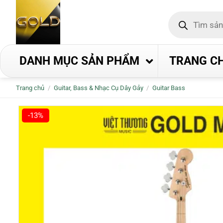
Bỏ
Tìm
qua
kiếm
nội
sản
phẩm
dung
DANH MỤC SẢN PHẨM
TRANG C
Trang chủ
/
Guitar, Bass & Nhạc Cụ Dây Gảy
/
Guitar Bass
-13%