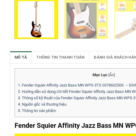
MÔ TẢ
THÔNG TIN THANH TOÁN
ĐÁNH GIÁ KHÁCH HÀ
Mục Lục
[
Ẩn
]
1.
Fender Squier Affinity Jazz Bass MN WPG 3TS 0378602500 – Đỉn
2.
Hướng dẫn sử dụng chi tiết Fender Squier Affinity Jazz Bass MN
3.
Thông số kỹ thuật của Fender Squier Affinity Jazz Bass MN WPG
4.
Nguồn gốc và thương hiệu
5.
Thông tin sản phẩm
Fender Squier Affinity Jazz Bass MN 