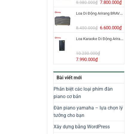
8.800.000₫.
Giá
Giá
7.800.000
₫
9.980.000
₫
gốc
hiện
Loa Di Động Arirang BRAVO 8 800W Có Micro
là:
tại
9.980.000₫.
là:
7.800
Giá
Giá
6.600.000
₫
8.450.000
₫
gốc
hiện
Loa Karaoke Di Động Arirang EDGE-X Model I
là:
tại
8.450.000₫.
là:
6.600
10.230.000
₫
Giá
Giá
7.990.000
₫
gốc
hiện
là:
tại
Bài viết mới
10.230.000₫.
là:
7.990.000₫.
Phân biệt các loại phím đàn
piano cơ bản
Đàn piano yamaha – lựa chọn lý
tưởng cho bạn
Xây dựng bằng WordPress