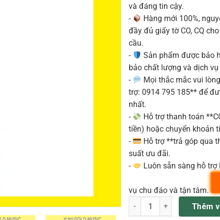
và đáng tin cậy.
-
Hàng mới 100%, nguyê
đầy đủ giấy tờ CO, CQ ch
cầu.
-
Sản phẩm được bảo h
bảo chất lượng và dịch vụ
-
Mọi thắc mắc vui lòng 
trợ: 0914 795 185** để đ
nhất.
-
Hỗ trợ thanh toán **
tiền) hoặc chuyển khoản ti
-
Hỗ trợ **trả góp qua th
suất ưu đãi.
-
Luôn sẵn sàng hỗ trợ 
vụ chu đáo và tận tâm.
FENDER-SQ ĐÀN BASS AFF J
Thêm v