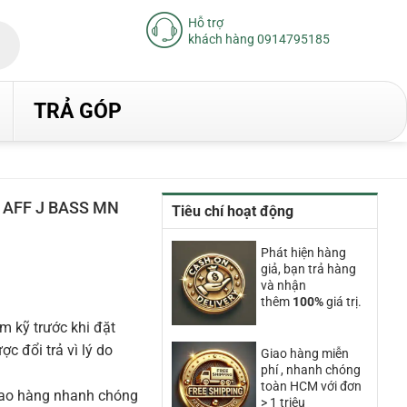
Hỗ trợ
khách hàng 0914795185
TRẢ GÓP
 AFF J BASS MN
Tiêu chí hoạt động
Giá
Phát hiện hàng
hiện
giả, bạn trả hàng
tại
và nhận
là:
thêm
100%
giá trị.
9.560.000₫.
m kỹ trước khi đặt
 đổi trả vì lý do
Giao hàng miễn
phí , nhanh chóng
toàn HCM với đơn
iao hàng nhanh chóng
> 1 triệu