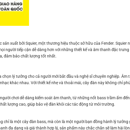
n xuất bởi Squier, một thương hiệu thuộc sở hữu của Fender. Squier nổi
mọi người tiếp cận dễ dàng hơn với những thiết kế và âm thanh đặc trưn
ia, đảm bảo chất lượng tốt nhất.
 chọn lý tưởng cho cả người mới bắt đầu và nghệ sĩ chuyên nghiệp. Âm 
nhạc khác nhau. Với thiết kế nhẹ và thoải mái, cây đàn này không chỉ phù
iúp người chơi dễ dàng kiểm soát âm thanh, từ những nốt bass trầm ấm đế
ất lượng cao, giúp bảo vệ đàn khỏi các tác động từ môi trường.
 chỉ là một cây đàn bass, mà còn là một người bạn đồng hành lý tưởng
thanh đa dạng và giá thành hợp lý, sản phẩm này chắc chắn sẽ làm hài lòn