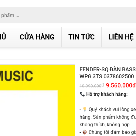
HỦ
CỬA HÀNG
TIN TỨC
LIÊN HỆ
FENDER-SQ ĐÀN BASS
WPG 3TS 0378602500
Giá
9.560.000
₫
₫
10.990.000
gốc
là:
Hỗ trợ khách hàng:
10.990.000₫.
-
Quý khách vui lòng xe
hàng. Sản phẩm không được
không thích, không hợp.
-
Chúng tôi đảm bảo g