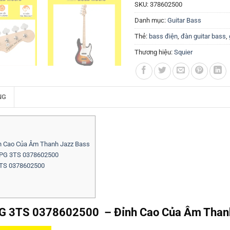
SKU:
378602500
Danh mục:
Guitar Bass
Thẻ:
bass điện
,
đàn guitar bass
,
Thương hiệu:
Squier
NG
h Cao Của Âm Thanh Jazz Bass
 WPG 3TS 0378602500
 3TS 0378602500
WPG 3TS 0378602500 – Đỉnh Cao Của Âm Than