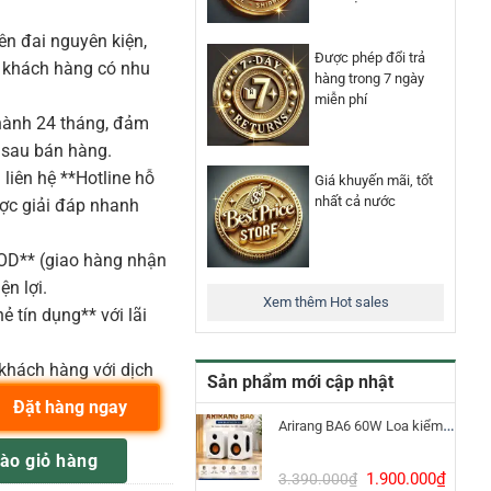
n đai nguyên kiện,
Được phép đổi trả
o khách hàng có nhu
hàng trong 7 ngày
miễn phí
ành 24 tháng, đảm
 sau bán hàng.
liên hệ **Hotline hỗ
Giá khuyến mãi, tốt
nhất cả nước
ược giải đáp nhanh
COD** (giao hàng nhận
ện lợi.
Xem thêm Hot sales
ẻ tín dụng** với lãi
khách hàng với dịch
Sản phẩm mới cập nhật
Đặt hàng ngay
Arirang BA6 60W Loa kiểm âm Bluetooth 5.3
 BASS MN WPG 3TS 0378602500 số lượng
ào giỏ hàng
Giá
Giá
1.900.000
₫
3.390.000
₫