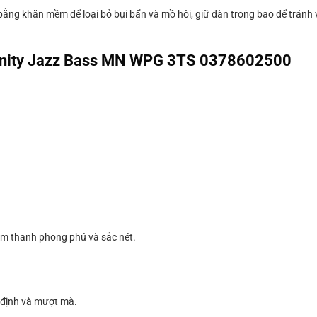
bằng khăn mềm để loại bỏ bụi bẩn và mồ hôi, giữ đàn trong bao để tránh 
ffinity Jazz Bass MN WPG 3TS 0378602500
âm thanh phong phú và sắc nét.
n định và mượt mà.