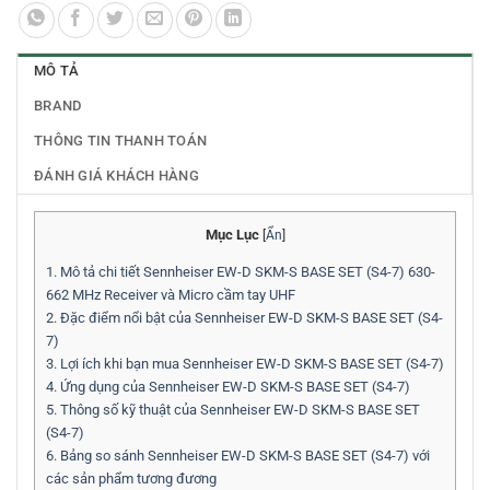
MÔ TẢ
BRAND
THÔNG TIN THANH TOÁN
ĐÁNH GIÁ KHÁCH HÀNG
Mục Lục
[
Ẩn
]
1.
Mô tả chi tiết Sennheiser EW-D SKM-S BASE SET (S4-7) 630-
662 MHz Receiver và Micro cầm tay UHF
2.
Đặc điểm nổi bật của Sennheiser EW-D SKM-S BASE SET (S4-
7)
3.
Lợi ích khi bạn mua Sennheiser EW-D SKM-S BASE SET (S4-7)
4.
Ứng dụng của Sennheiser EW-D SKM-S BASE SET (S4-7)
5.
Thông số kỹ thuật của Sennheiser EW-D SKM-S BASE SET
(S4-7)
6.
Bảng so sánh Sennheiser EW-D SKM-S BASE SET (S4-7) với
các sản phẩm tương đương