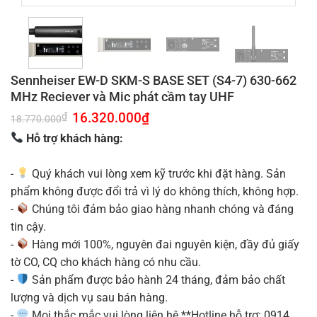
Sennheiser EW-D SKM-S BASE SET (S4-7) 630-662
MHz Reciever và Mic phát cầm tay UHF
Giá
16.320.000
₫
Giá
₫
18.770.000
gốc
hiện
là:
tại
Hỗ trợ khách hàng:
18.770.000₫.
là:
16.320.000₫.
-
Quý khách vui lòng xem kỹ trước khi đặt hàng. Sản
phẩm không được đổi trả vì lý do không thích, không hợp.
-
Chúng tôi đảm bảo giao hàng nhanh chóng và đáng
tin cậy.
-
Hàng mới 100%, nguyên đai nguyên kiện, đầy đủ giấy
tờ CO, CQ cho khách hàng có nhu cầu.
-
Sản phẩm được bảo hành 24 tháng, đảm bảo chất
lượng và dịch vụ sau bán hàng.
-
Mọi thắc mắc vui lòng liên hệ **Hotline hỗ trợ: 0914