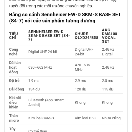
tuyệt đối trong các môi trường chuyên nghiệp.
Bảng so sánh Sennheiser EW-D SKM-S BASE SET
(S4-7) với các sản phẩm tương đương
AKG
SENNHEISER EW-D
TIÊU
SHURE
DMS100
SKM-S BASE SET (S4-
CHÍ
QLXD24/B58
VOCAL
7)
SET
Công
Digital UHF
2.4GHz
Digital UHF 24-bit
nghệ
24-bit
Digital
Dải tần
470–636
hoạt
630–662 MHz
2.4GHz
MHz
động
Độ trễ
1.9 ms
2.9 ms
2.0 ms
Dải động
134 dB
120 dB
115 dB
Kết nối
Bluetooth (App Smart
điều
Không
Không
Assist)
khiển
Thân
Kim loại SKM-S
Kim loại B58
Nhựa cứng
micro
Tùy
Có thể thay