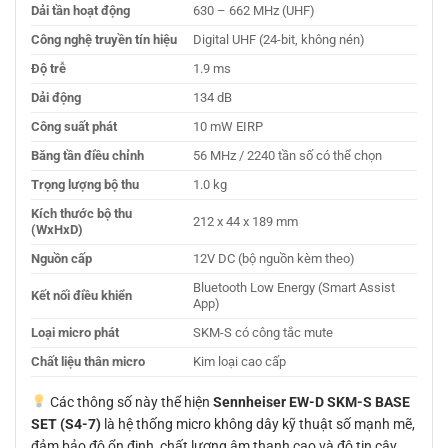
Dải tần hoạt động
630 – 662 MHz (UHF)
Công nghệ truyền tín hiệu
Digital UHF (24-bit, không nén)
Độ trễ
1.9 ms
Dải động
134 dB
Công suất phát
10 mW EIRP
Băng tần điều chỉnh
56 MHz / 2240 tần số có thể chọn
Trọng lượng bộ thu
1.0 kg
Kích thước bộ thu
212 x 44 x 189 mm
(WxHxD)
Nguồn cấp
12V DC (bộ nguồn kèm theo)
Bluetooth Low Energy (Smart Assist
Kết nối điều khiển
App)
Loại micro phát
SKM-S có công tắc mute
Chất liệu thân micro
Kim loại cao cấp
Các thông số này thể hiện
Sennheiser EW-D SKM-S BASE
SET (S4-7)
là hệ thống micro không dây kỹ thuật số mạnh mẽ,
đảm bảo độ ổn định, chất lượng âm thanh cao và độ tin cậy