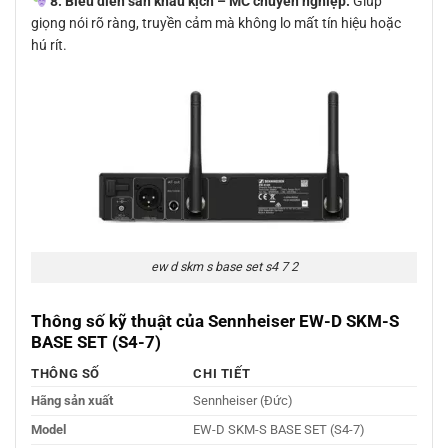
8. Biểu diễn sân khấu kịch – MC chuyên nghiệp:
Giúp
giọng nói rõ ràng, truyền cảm mà không lo mất tín hiệu hoặc
hú rít.
ew d skm s base set s4 7 2
Thông số kỹ thuật của Sennheiser EW-D SKM-S
BASE SET (S4-7)
THÔNG SỐ
CHI TIẾT
Hãng sản xuất
Sennheiser (Đức)
Model
EW-D SKM-S BASE SET (S4-7)