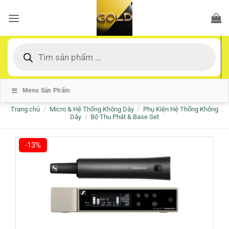
Bỏ
qua
nội
dung
Tìm
kiếm
sản
phẩm
Menu Sản Phẩm
Trang chủ
/
Micro & Hệ Thống Không Dây
/
Phụ Kiện Hệ Thống Không
Dây
/
Bộ Thu Phát & Base Set
-13%