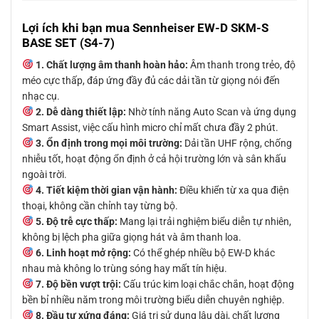
Lợi ích khi bạn mua Sennheiser EW-D SKM-S
BASE SET (S4-7)
1. Chất lượng âm thanh hoàn hảo:
Âm thanh trong trẻo, độ
méo cực thấp, đáp ứng đầy đủ các dải tần từ giọng nói đến
nhạc cụ.
2. Dễ dàng thiết lập:
Nhờ tính năng Auto Scan và ứng dụng
Smart Assist, việc cấu hình micro chỉ mất chưa đầy 2 phút.
3. Ổn định trong mọi môi trường:
Dải tần UHF rộng, chống
nhiễu tốt, hoạt động ổn định ở cả hội trường lớn và sân khấu
ngoài trời.
4. Tiết kiệm thời gian vận hành:
Điều khiển từ xa qua điện
thoại, không cần chỉnh tay từng bộ.
5. Độ trễ cực thấp:
Mang lại trải nghiệm biểu diễn tự nhiên,
không bị lệch pha giữa giọng hát và âm thanh loa.
6. Linh hoạt mở rộng:
Có thể ghép nhiều bộ EW-D khác
nhau mà không lo trùng sóng hay mất tín hiệu.
7. Độ bền vượt trội:
Cấu trúc kim loại chắc chắn, hoạt động
bền bỉ nhiều năm trong môi trường biểu diễn chuyên nghiệp.
8. Đầu tư xứng đáng:
Giá trị sử dụng lâu dài, chất lượng