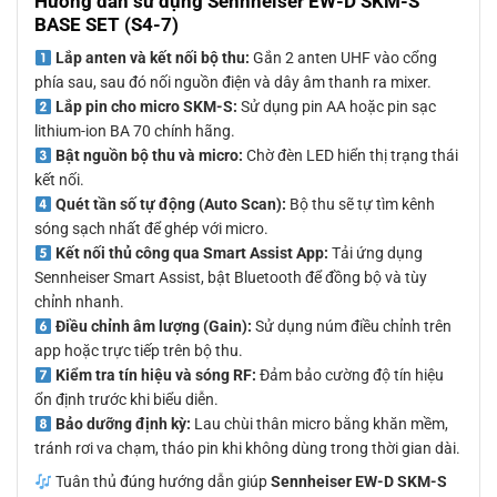
Hướng dẫn sử dụng Sennheiser EW-D SKM-S
BASE SET (S4-7)
Lắp anten và kết nối bộ thu:
Gắn 2 anten UHF vào cổng
phía sau, sau đó nối nguồn điện và dây âm thanh ra mixer.
Lắp pin cho micro SKM-S:
Sử dụng pin AA hoặc pin sạc
lithium-ion BA 70 chính hãng.
Bật nguồn bộ thu và micro:
Chờ đèn LED hiển thị trạng thái
kết nối.
Quét tần số tự động (Auto Scan):
Bộ thu sẽ tự tìm kênh
sóng sạch nhất để ghép với micro.
Kết nối thủ công qua Smart Assist App:
Tải ứng dụng
Sennheiser Smart Assist, bật Bluetooth để đồng bộ và tùy
chỉnh nhanh.
Điều chỉnh âm lượng (Gain):
Sử dụng núm điều chỉnh trên
app hoặc trực tiếp trên bộ thu.
Kiểm tra tín hiệu và sóng RF:
Đảm bảo cường độ tín hiệu
ổn định trước khi biểu diễn.
Bảo dưỡng định kỳ:
Lau chùi thân micro bằng khăn mềm,
tránh rơi va chạm, tháo pin khi không dùng trong thời gian dài.
Tuân thủ đúng hướng dẫn giúp
Sennheiser EW-D SKM-S