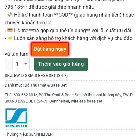
795 185** để được giải đáp nhanh nhất.
-
Hỗ trợ thanh toán **COD** (giao hàng nhận tiền) hoặc
chuyển khoản tiện lợi.
-
Hỗ trợ **trả góp qua thẻ tín dụng** với lãi suất ưu đãi.
-
Luôn sẵn sàng hỗ trợ khách hàng với dịch vụ chu đáo
Đặt hàng ngay
và tận tâm.
Sennheiser EW-D SKM-S BASE SET (S4-7) 630-662 MHz Reciever và 
Thêm vào giỏ hàng
SKU:
EW-D SKM-S BASE SET (S4-7)
Danh mục:
Bộ Thu Phát & Base Set
Thẻ:
630-662 MHz
,
Bộ Thu Phát & Base Set
,
bộ thu phát không dây
,
EW-D
SKM-S BASE SET (S4-7)
,
Sennheiser
,
wireless base set
Thương hiệu:
SENNHEISER