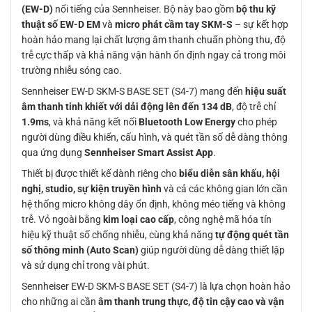
(EW-D)
nổi tiếng của Sennheiser. Bộ này bao gồm
bộ thu kỹ
thuật số EW-D EM
và
micro phát cầm tay SKM-S
– sự kết hợp
hoàn hảo mang lại chất lượng âm thanh chuẩn phòng thu, độ
trễ cực thấp và khả năng vận hành ổn định ngay cả trong môi
trường nhiễu sóng cao.
Sennheiser EW-D SKM-S BASE SET (S4-7) mang đến
hiệu suất
âm thanh tinh khiết với dải động lên đến 134 dB
, độ trễ chỉ
1.9ms
, và khả năng kết nối
Bluetooth Low Energy
cho phép
người dùng điều khiển, cấu hình, và quét tần số dễ dàng thông
qua ứng dụng
Sennheiser Smart Assist App
.
Thiết bị được thiết kế dành riêng cho
biểu diễn sân khấu, hội
nghị, studio, sự kiện truyền hình
và cả các không gian lớn cần
hệ thống micro không dây ổn định, không méo tiếng và không
trễ. Vỏ ngoài bằng
kim loại cao cấp
, công nghệ mã hóa tín
hiệu kỹ thuật số chống nhiễu, cùng khả năng
tự động quét tần
số thông minh (Auto Scan)
giúp người dùng dễ dàng thiết lập
và sử dụng chỉ trong vài phút.
Sennheiser EW-D SKM-S BASE SET (S4-7) là lựa chọn hoàn hảo
cho những ai cần
âm thanh trung thực, độ tin cậy cao và vận