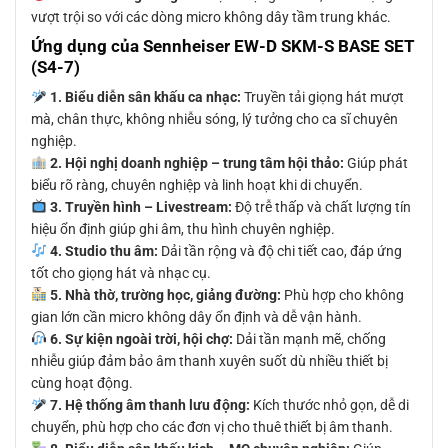
vượt trội so với các dòng micro không dây tầm trung khác.
Ứng dụng của Sennheiser EW-D SKM-S BASE SET
(S4-7)
1. Biểu diễn sân khấu ca nhạc:
Truyền tải giọng hát mượt
mà, chân thực, không nhiễu sóng, lý tưởng cho ca sĩ chuyên
nghiệp.
2. Hội nghị doanh nghiệp – trung tâm hội thảo:
Giúp phát
biểu rõ ràng, chuyên nghiệp và linh hoạt khi di chuyển.
3. Truyền hình – Livestream:
Độ trễ thấp và chất lượng tín
hiệu ổn định giúp ghi âm, thu hình chuyên nghiệp.
4. Studio thu âm:
Dải tần rộng và độ chi tiết cao, đáp ứng
tốt cho giọng hát và nhạc cụ.
5. Nhà thờ, trường học, giảng đường:
Phù hợp cho không
gian lớn cần micro không dây ổn định và dễ vận hành.
6. Sự kiện ngoài trời, hội chợ:
Dải tần mạnh mẽ, chống
nhiễu giúp đảm bảo âm thanh xuyên suốt dù nhiều thiết bị
cùng hoạt động.
7. Hệ thống âm thanh lưu động:
Kích thước nhỏ gọn, dễ di
chuyển, phù hợp cho các đơn vị cho thuê thiết bị âm thanh.