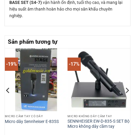
BASE SET (S4-7)
vận hành ổn định, tuổi thọ cao, và mang lại
hiệu suất âm thanh hoàn hảo cho mọi sân khấu chuyên
nghiệp.
Sản phẩm tương tự
-19%
-17%
MICRO CẦM TAY CÓ DÂY
MICRO KHÔNG DÂY CẦM TAY
2-
SENNHEISER EW-D-835-S SET Bộ
Micro dây Sennheiser E-835S
k
Micro không dây cầm tay