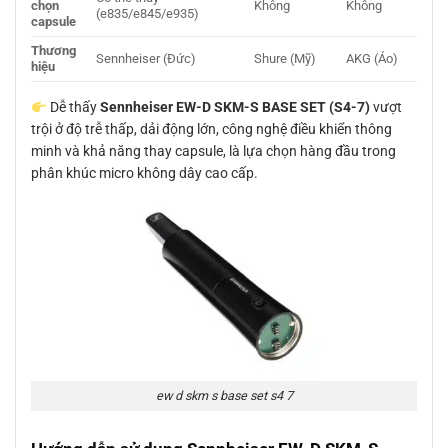
chọn
Không
Không
(e835/e845/e935)
capsule
Thương
Sennheiser (Đức)
Shure (Mỹ)
AKG (Áo)
hiệu
Dễ thấy
Sennheiser EW-D SKM-S BASE SET (S4-7)
vượt
trội ở độ trễ thấp, dải động lớn, công nghệ điều khiển thông
minh và khả năng thay capsule, là lựa chọn hàng đầu trong
phân khúc micro không dây cao cấp.
ew d skm s base set s4 7