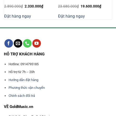
Giá
Giá
Giá
Giá
2.890.000
₫
2.330.000
₫
23.680.000
₫
19.600.000
₫
n
gốc
hiện
gốc
hiện
là:
tại
là:
tại
Đặt hàng ngay
Đặt hàng ngay
2.890.000₫.
là:
23.680.000₫.
là:
510.000₫.
2.330.000₫.
19.600.0
HỖ TRỢ KHÁCH HÀNG
Hotline: 0914795185
Hỗ trợ từ 7h -- 20h
Hướng dẫn đặt hàng
Phương thức vận chuyển
Chính sách đổi trả
VỀ GoldMusic.vn