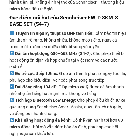
hành tiện lợi
, khẳng định vị thế của Sennheiser – thương hiệu
micro hàng đầu thế giới.
Đặc điểm nổi bật của Sennheiser EW-D SKM-S
BASE SET (S4-7)
Truyền tín hiệu kỹ thuật số UHF tiên tiến:
Đảm bảo tín hiệu
âm thanh rõ ràng, không nhiễu, không méo tiếng, ngay cả
trong môi trường có nhiều thiết bị sóng vô tuyến.
Dải tần hoạt động 630–662 MHz (S4-7):
Cho phép thiết bị
hoạt động ổn định và hợp chuẩn tại Việt Nam và các nước
châu Á.
Độ trễ cực thấp 1.9ms:
Giúp âm thanh phát ra ngay tức thì,
phù hợp cho biểu diễn live hoặc phát sóng trực tiếp.
Dải động rộng 134 dB:
Giúp micro xử lý được cả âm thanh
nhỏ nhẹ lẫn tiếng hát mạnh mà không vỡ tiếng.
Tích hợp Bluetooth Low Energy:
Cho phép điều khiển từ xa
qua ứng dụng Sennheiser Smart Assist, quét tần, chỉnh gain,
và đồng bộ nhanh chóng.
Khả năng hoạt động đa kênh:
Có thể vận hành tới hơn 90
micro đồng thời mà vẫn đảm bảo ổn định, phù hợp cho hội
nghị hoặc sân khấu lớn.