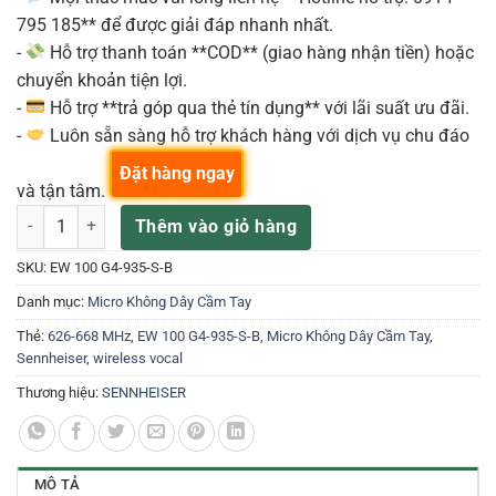
795 185** để được giải đáp nhanh nhất.
-
Hỗ trợ thanh toán **COD** (giao hàng nhận tiền) hoặc
chuyển khoản tiện lợi.
-
Hỗ trợ **trả góp qua thẻ tín dụng** với lãi suất ưu đãi.
-
Luôn sẵn sàng hỗ trợ khách hàng với dịch vụ chu đáo
Đặt hàng ngay
và tận tâm.
EW 100 G4-945-S-B (B: 626 - 668 MHz) Micro Không Dây UHF Cho Bi
Thêm vào giỏ hàng
SKU:
EW 100 G4-935-S-B
Danh mục:
Micro Không Dây Cầm Tay
Thẻ:
626-668 MHz
,
EW 100 G4-935-S-B
,
Micro Không Dây Cầm Tay
,
Sennheiser
,
wireless vocal
Thương hiệu:
SENNHEISER
MÔ TẢ