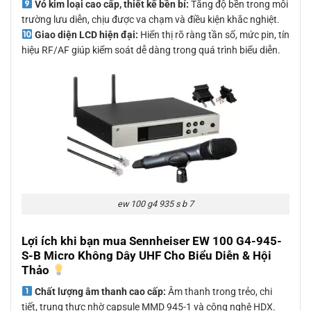
Vỏ kim loại cao cấp, thiết kế bền bỉ:
Tăng độ bền trong môi
trường lưu diễn, chịu được va chạm và điều kiện khắc nghiệt.
Giao diện LCD hiện đại:
Hiển thị rõ ràng tần số, mức pin, tín
hiệu RF/AF giúp kiểm soát dễ dàng trong quá trình biểu diễn.
ew 100 g4 935 s b 7
Lợi ích khi bạn mua Sennheiser EW 100 G4-945-
S-B Micro Không Dây UHF Cho Biểu Diễn & Hội
Thảo
Chất lượng âm thanh cao cấp:
Âm thanh trong trẻo, chi
tiết, trung thực nhờ capsule MMD 945-1 và công nghệ HDX.