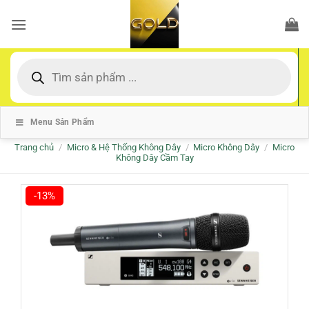
Bỏ
qua
nội
dung
Tìm
kiếm
sản
phẩm
Menu Sản Phẩm
Trang chủ
/
Micro & Hệ Thống Không Dây
/
Micro Không Dây
/
Micro
Không Dây Cầm Tay
-13%