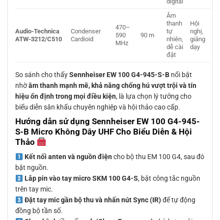
digital
Âm
thanh
Hội
470–
Audio-Technica
Condenser
tự
nghị,
590
90 m
ATW-3212/C510
Cardioid
nhiên,
giảng
MHz
dễ cài
dạy
đặt
So sánh cho thấy
Sennheiser EW 100 G4-945-S-B
nổi bật
nhờ
âm thanh mạnh mẽ, khả năng chống hú vượt trội và tín
hiệu ổn định trong mọi điều kiện
, là lựa chọn lý tưởng cho
biểu diễn sân khấu chuyên nghiệp và hội thảo cao cấp.
Hướng dẫn sử dụng Sennheiser EW 100 G4-945-
S-B Micro Không Dây UHF Cho Biểu Diễn & Hội
Thảo
Kết nối anten và nguồn điện
cho bộ thu EM 100 G4, sau đó
bật nguồn.
Lắp pin vào tay micro SKM 100 G4-S
, bật công tắc nguồn
trên tay mic.
Đặt tay mic gần bộ thu và nhấn nút Sync (IR)
để tự động
đồng bộ tần số.