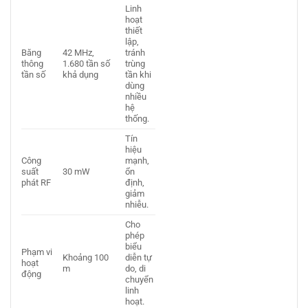
Linh
hoạt
thiết
lập,
Băng
42 MHz,
tránh
thông
1.680 tần số
trùng
tần số
khả dụng
tần khi
dùng
nhiều
hệ
thống.
Tín
hiệu
Công
mạnh,
suất
30 mW
ổn
phát RF
định,
giảm
nhiễu.
Cho
phép
biểu
Phạm vi
Khoảng 100
diễn tự
hoạt
m
do, di
động
chuyển
linh
hoạt.