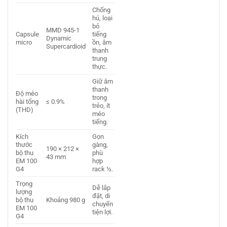
Chống
hú, loại
bỏ
MMD 945-1
Capsule
tiếng
Dynamic
micro
ồn, âm
Supercardioid
thanh
trung
thực.
Giữ âm
thanh
Độ méo
trong
hài tổng
≤ 0.9%
trẻo, ít
(THD)
méo
tiếng.
Kích
Gọn
thước
gàng,
190 × 212 ×
bộ thu
phù
43 mm
EM 100
hợp
G4
rack ½.
Trọng
Dễ lắp
lượng
đặt, di
bộ thu
Khoảng 980 g
chuyển
EM 100
tiện lợi.
G4