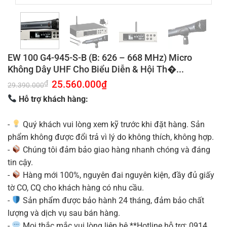
EW 100 G4-945-S-B (B: 626 – 668 MHz) Micro
Không Dây UHF Cho Biểu Diễn & Hội Th�...
Giá
25.560.000
₫
Giá
₫
29.390.000
gốc
hiện
là:
tại
Hỗ trợ khách hàng:
29.390.000₫.
là:
25.560.000₫.
-
Quý khách vui lòng xem kỹ trước khi đặt hàng. Sản
phẩm không được đổi trả vì lý do không thích, không hợp.
-
Chúng tôi đảm bảo giao hàng nhanh chóng và đáng
tin cậy.
-
Hàng mới 100%, nguyên đai nguyên kiện, đầy đủ giấy
tờ CO, CQ cho khách hàng có nhu cầu.
-
Sản phẩm được bảo hành 24 tháng, đảm bảo chất
lượng và dịch vụ sau bán hàng.
-
Mọi thắc mắc vui lòng liên hệ **Hotline hỗ trợ: 0914