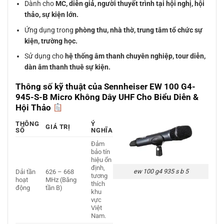
Dành cho
MC, diễn giả, người thuyết trình tại hội nghị, hội
thảo, sự kiện lớn.
Ứng dụng trong
phòng thu, nhà thờ, trung tâm tổ chức sự
kiện, trường học.
Sử dụng cho
hệ thống âm thanh chuyên nghiệp, tour diễn,
dàn âm thanh thuê sự kiện.
Thông số kỹ thuật của Sennheiser EW 100 G4-
945-S-B Micro Không Dây UHF Cho Biểu Diễn &
Hội Thảo
THÔNG
Ý
GIÁ TRỊ
SỐ
NGHĨA
Đảm
bảo tín
hiệu ổn
định,
ew 100 g4 935 s b 5
Dải tần
626 – 668
tương
hoạt
MHz (Băng
thích
động
tần B)
khu
vực
Việt
Nam.