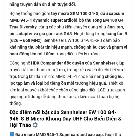
năng truyền dẫn ổn định tuyệt đối
.
Bộ hệ thống bao gồm
tay micro SKM 100 G4-S
,
đầu capsule
MMD 945-1 dynamic supercardioid
,
bộ thu sóng EM 100 G4
True Diversity
, cùng các phụ kiện chuyên dụng như
ăng-ten,
pin, adapter và giá gắn rack GA3
. Hoạt động trong
băng tần B
(626 – 668 MHz)
, Sennheiser EW 100 G4-945-S-B đảm bảo
khả năng thu phát tín hiệu mạnh, chống nhiễu cao và phạm vi
hoạt động lên tới 100m
trong điều kiện lý tưởng.
Công nghệ
HDX Compander độc quyền của Sennheiser
giúp
truyền tải âm thanh mượt mà, trong trẻo và có độ chi tiết vượt
trội, trong khi đầu micro MMD 945-1 cho khả năng
chống hú,
lọc tạp âm và loại bỏ tiếng ồn môi trường hiệu quả
. Thiết kế
kim loại nguyên khối chắc chắn cùng giao diện LCD trực quan
giúp người dùng dễ dàng thao tác và kiểm soát toàn bộ hệ
thống.
Đặc điểm nổi bật của Sennheiser EW 100 G4-
945-S-B Micro Không Dây UHF Cho Biểu Diễn &
Hội Thảo
Đầu micro MMD 945-1 Supercardioid cao cấp:
Giúp thu