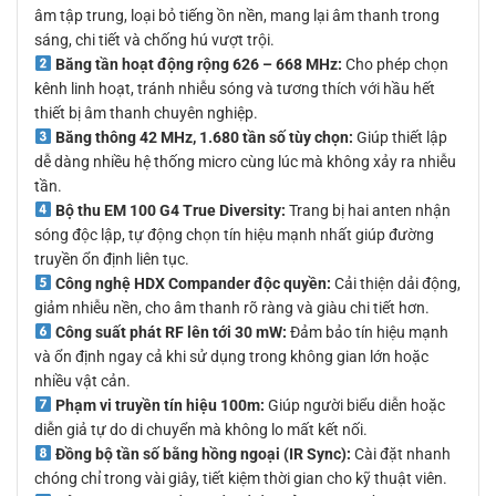
âm tập trung, loại bỏ tiếng ồn nền, mang lại âm thanh trong
sáng, chi tiết và chống hú vượt trội.
Băng tần hoạt động rộng 626 – 668 MHz:
Cho phép chọn
kênh linh hoạt, tránh nhiễu sóng và tương thích với hầu hết
thiết bị âm thanh chuyên nghiệp.
Băng thông 42 MHz, 1.680 tần số tùy chọn:
Giúp thiết lập
dễ dàng nhiều hệ thống micro cùng lúc mà không xảy ra nhiễu
tần.
Bộ thu EM 100 G4 True Diversity:
Trang bị hai anten nhận
sóng độc lập, tự động chọn tín hiệu mạnh nhất giúp đường
truyền ổn định liên tục.
Công nghệ HDX Compander độc quyền:
Cải thiện dải động,
giảm nhiễu nền, cho âm thanh rõ ràng và giàu chi tiết hơn.
Công suất phát RF lên tới 30 mW:
Đảm bảo tín hiệu mạnh
và ổn định ngay cả khi sử dụng trong không gian lớn hoặc
nhiều vật cản.
Phạm vi truyền tín hiệu 100m:
Giúp người biểu diễn hoặc
diễn giả tự do di chuyển mà không lo mất kết nối.
Đồng bộ tần số bằng hồng ngoại (IR Sync):
Cài đặt nhanh
chóng chỉ trong vài giây, tiết kiệm thời gian cho kỹ thuật viên.