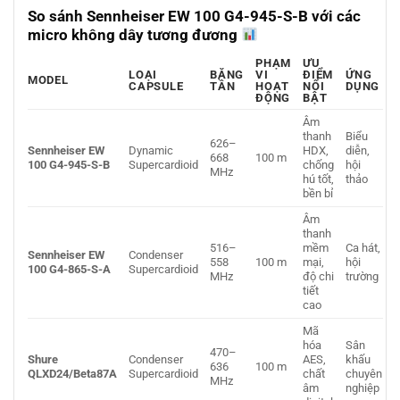
So sánh Sennheiser EW 100 G4-945-S-B với các
micro không dây tương đương
PHẠM
ƯU
LOẠI
BĂNG
VI
ĐIỂM
ỨNG
MODEL
CAPSULE
TẦN
HOẠT
NỔI
DỤNG
ĐỘNG
BẬT
Âm
thanh
Biểu
626–
Sennheiser EW
Dynamic
HDX,
diễn,
668
100 m
100 G4-945-S-B
Supercardioid
chống
hội
MHz
hú tốt,
thảo
bền bỉ
Âm
thanh
516–
mềm
Ca hát,
Sennheiser EW
Condenser
558
100 m
mại,
hội
100 G4-865-S-A
Supercardioid
MHz
độ chi
trường
tiết
cao
Mã
hóa
Sân
470–
Shure
Condenser
AES,
khấu
636
100 m
QLXD24/Beta87A
Supercardioid
chất
chuyên
MHz
âm
nghiệp