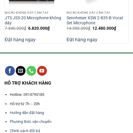
MICRO KHÔNG DÂY CẦM TAY
MICRO KHÔNG DÂY CẦM TAY
JTS JSS-20 Microphone không
Sennheiser XSW 2-835-B Vocal
dây
Set Microphone
Giá
Giá
Giá
Giá
7.840.000
₫
6.820.000
₫
14.350.000
₫
12.480.000
₫
n
gốc
hiện
gốc
hiện
là:
tại
là:
tại
Đặt hàng ngay
Đặt hàng ngay
7.840.000₫.
là:
14.350.000₫.
là:
730.000₫.
6.820.000₫.
12.480.0
HỖ TRỢ KHÁCH HÀNG
Hotline: 0914795185
Hỗ trợ từ 7h -- 20h
Hướng dẫn đặt hàng
Phương thức vận chuyển
Chính sách đổi trả