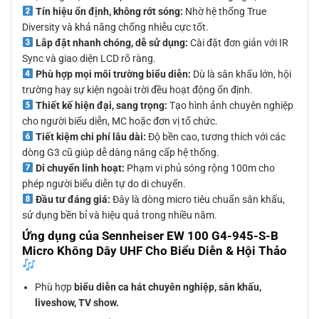
Tín hiệu ổn định, không rớt sóng:
Nhờ hệ thống True
Diversity và khả năng chống nhiễu cực tốt.
Lắp đặt nhanh chóng, dễ sử dụng:
Cài đặt đơn giản với IR
Sync và giao diện LCD rõ ràng.
Phù hợp mọi môi trường biểu diễn:
Dù là sân khấu lớn, hội
trường hay sự kiện ngoài trời đều hoạt động ổn định.
Thiết kế hiện đại, sang trọng:
Tạo hình ảnh chuyên nghiệp
cho người biểu diễn, MC hoặc đơn vị tổ chức.
Tiết kiệm chi phí lâu dài:
Độ bền cao, tương thích với các
dòng G3 cũ giúp dễ dàng nâng cấp hệ thống.
Di chuyển linh hoạt:
Phạm vi phủ sóng rộng 100m cho
phép người biểu diễn tự do di chuyển.
Đầu tư đáng giá:
Đây là dòng micro tiêu chuẩn sân khấu,
sử dụng bền bỉ và hiệu quả trong nhiều năm.
Ứng dụng của Sennheiser EW 100 G4-945-S-B
Micro Không Dây UHF Cho Biểu Diễn & Hội Thảo
Phù hợp
biểu diễn ca hát chuyên nghiệp, sân khấu,
liveshow, TV show.