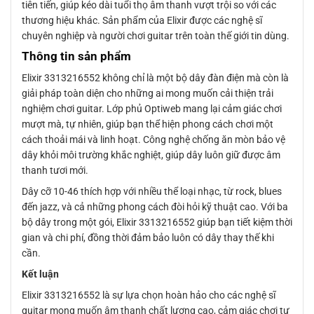
tiên tiến, giúp kéo dài tuổi thọ âm thanh vượt trội so với các
thương hiệu khác. Sản phẩm của Elixir được các nghệ sĩ
chuyên nghiệp và người chơi guitar trên toàn thế giới tin dùng.
Thông tin sản phẩm
Elixir 3313216552 không chỉ là một bộ dây đàn điện mà còn là
giải pháp toàn diện cho những ai mong muốn cải thiện trải
nghiệm chơi guitar. Lớp phủ Optiweb mang lại cảm giác chơi
mượt mà, tự nhiên, giúp bạn thể hiện phong cách chơi một
cách thoải mái và linh hoạt. Công nghệ chống ăn mòn bảo vệ
dây khỏi môi trường khắc nghiệt, giúp dây luôn giữ được âm
thanh tươi mới.
Dây cỡ 10-46 thích hợp với nhiều thể loại nhạc, từ rock, blues
đến jazz, và cả những phong cách đòi hỏi kỹ thuật cao. Với ba
bộ dây trong một gói, Elixir 3313216552 giúp bạn tiết kiệm thời
gian và chi phí, đồng thời đảm bảo luôn có dây thay thế khi
cần.
Kết luận
Elixir 3313216552 là sự lựa chọn hoàn hảo cho các nghệ sĩ
guitar mong muốn âm thanh chất lượng cao, cảm giác chơi tự