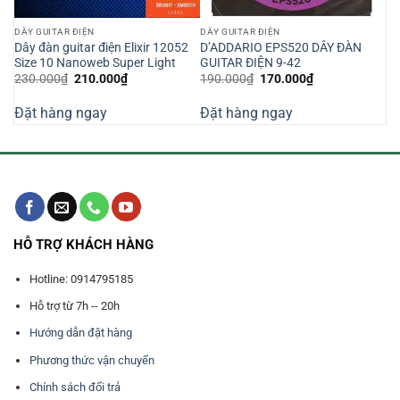
DÂY GUITAR ĐIỆN
DÂY GUITAR ĐIỆN
Dây đàn guitar điện Elixir 12052
D’ADDARIO EPS520 DÂY ĐÀN
Size 10 Nanoweb Super Light
GUITAR ĐIỆN 9-42
Giá
Giá
Giá
Giá
230.000
₫
210.000
₫
190.000
₫
170.000
₫
gốc
hiện
gốc
hiện
là:
tại
là:
tại
Đặt hàng ngay
Đặt hàng ngay
230.000₫.
là:
190.000₫.
là:
210.000₫.
170.000₫.
HỖ TRỢ KHÁCH HÀNG
Hotline: 0914795185
Hỗ trợ từ 7h -- 20h
Hướng dẫn đặt hàng
Phương thức vận chuyển
Chính sách đổi trả