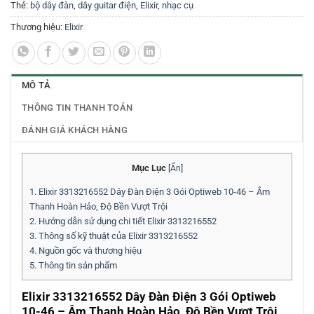
Thẻ:
bộ dây đàn
,
dây guitar điện
,
Elixir
,
nhạc cụ
Thương hiệu:
Elixir
MÔ TẢ
THÔNG TIN THANH TOÁN
ĐÁNH GIÁ KHÁCH HÀNG
Mục Lục
[
Ẩn
]
1.
Elixir 3313216552 Dây Đàn Điện 3 Gói Optiweb 10-46 – Âm
Thanh Hoàn Hảo, Độ Bền Vượt Trội
2.
Hướng dẫn sử dụng chi tiết Elixir 3313216552
3.
Thông số kỹ thuật của Elixir 3313216552
4.
Nguồn gốc và thương hiệu
5.
Thông tin sản phẩm
Elixir 3313216552 Dây Đàn Điện 3 Gói Optiweb
10-46 – Âm Thanh Hoàn Hảo, Độ Bền Vượt Trội