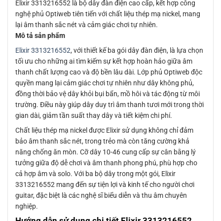
Elixir 3313216552 là bộ dây đàn điện cao cấp, kết hợp công
nghệ phủ Optiweb tiên tiến với chất liệu thép mạ nickel, mang
lại âm thanh sắc nét và cảm giác chơi tự nhiên.
Mô tả sản phẩm
Elixir 3313216552
, với thiết kế ba gói dây đàn điện, là lựa chọn
tối ưu cho những ai tìm kiếm sự kết hợp hoàn hảo giữa âm
thanh chất lượng cao và độ bền lâu dài. Lớp phủ Optiweb độc
quyền mang lại cảm giác chơi tự nhiên như dây không phủ,
đồng thời bảo vệ dây khỏi bụi bẩn, mồ hôi và tác động từ môi
trường. Điều này giúp dây duy trì âm thanh tươi mới trong thời
gian dài, giảm tần suất thay dây và tiết kiệm chi phí.
Chất liệu thép mạ nickel được Elixir sử dụng không chỉ đảm
bảo âm thanh sắc nét, trong trẻo mà còn tăng cường khả
năng chống ăn mòn. Cỡ dây 10-46 cung cấp sự cân bằng lý
tưởng giữa độ dễ chơi và âm thanh phong phú, phù hợp cho
cả hợp âm và solo. Với ba bộ dây trong một gói, Elixir
3313216552 mang đến sự tiện lợi và kinh tế cho người chơi
guitar, đặc biệt là các nghệ sĩ biểu diễn và thu âm chuyên
nghiệp.
Hướng dẫn sử dụng chi tiết Elixir 3313216552