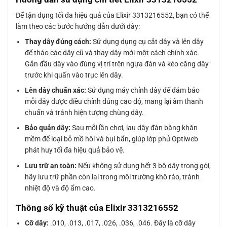
Để tận dụng tối đa hiệu quả của Elixir 3313216552, bạn có thể
làm theo các bước hướng dẫn dưới đây:
Thay dây đúng cách:
Sử dụng dụng cụ cắt dây và lên dây
để tháo các dây cũ và thay dây mới một cách chính xác.
Gắn đầu dây vào đúng vị trí trên ngựa đàn và kéo căng dây
trước khi quấn vào trục lên dây.
Lên dây chuẩn xác:
Sử dụng máy chỉnh dây để đảm bảo
mỗi dây được điều chỉnh đúng cao độ, mang lại âm thanh
chuẩn và tránh hiện tượng chùng dây.
Bảo quản dây:
Sau mỗi lần chơi, lau dây đàn bằng khăn
mềm để loại bỏ mồ hôi và bụi bẩn, giúp lớp phủ Optiweb
phát huy tối đa hiệu quả bảo vệ.
Lưu trữ an toàn:
Nếu không sử dụng hết 3 bộ dây trong gói,
hãy lưu trữ phần còn lại trong môi trường khô ráo, tránh
nhiệt độ và độ ẩm cao.
Thông số kỹ thuật của Elixir 3313216552
Cỡ dây:
.010, .013, .017, .026, .036, .046. Đây là cỡ dây