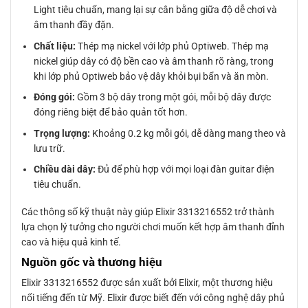
Light tiêu chuẩn, mang lại sự cân bằng giữa độ dễ chơi và
âm thanh đầy đặn.
Chất liệu:
Thép mạ nickel với lớp phủ Optiweb. Thép mạ
nickel giúp dây có độ bền cao và âm thanh rõ ràng, trong
khi lớp phủ Optiweb bảo vệ dây khỏi bụi bẩn và ăn mòn.
Đóng gói:
Gồm 3 bộ dây trong một gói, mỗi bộ dây được
đóng riêng biệt để bảo quản tốt hơn.
Trọng lượng:
Khoảng 0.2 kg mỗi gói, dễ dàng mang theo và
lưu trữ.
Chiều dài dây:
Đủ để phù hợp với mọi loại đàn guitar điện
tiêu chuẩn.
Các thông số kỹ thuật này giúp Elixir 3313216552 trở thành
lựa chọn lý tưởng cho người chơi muốn kết hợp âm thanh đỉnh
cao và hiệu quả kinh tế.
Nguồn gốc và thương hiệu
Elixir 3313216552 được sản xuất bởi Elixir, một thương hiệu
nổi tiếng đến từ Mỹ. Elixir được biết đến với công nghệ dây phủ