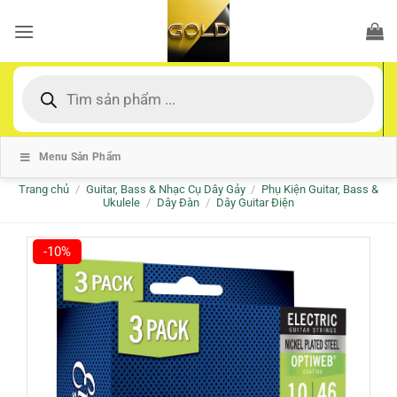
Bỏ
qua
nội
dung
Tìm
kiếm
sản
phẩm
Menu Sản Phẩm
Trang chủ
/
Guitar, Bass & Nhạc Cụ Dây Gảy
/
Phụ Kiện Guitar, Bass &
Ukulele
/
Dây Đàn
/
Dây Guitar Điện
-10%