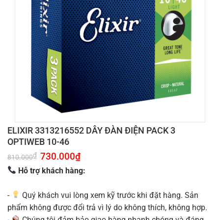
ELIXIR 3313216552 DÂY ĐÀN ĐIỆN PACK 3
OPTIWEB 10-46
Giá
730.000
₫
Giá
₫
810.000
gốc
hiện
là:
tại
Hỗ trợ khách hàng:
810.000₫.
là:
730.000₫.
-
Quý khách vui lòng xem kỹ trước khi đặt hàng. Sản
phẩm không được đổi trả vì lý do không thích, không hợp.
-
Chúng tôi đảm bảo giao hàng nhanh chóng và đáng