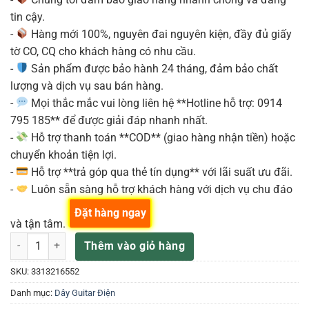
tin cậy.
-
Hàng mới 100%, nguyên đai nguyên kiện, đầy đủ giấy
tờ CO, CQ cho khách hàng có nhu cầu.
-
Sản phẩm được bảo hành 24 tháng, đảm bảo chất
lượng và dịch vụ sau bán hàng.
-
Mọi thắc mắc vui lòng liên hệ **Hotline hỗ trợ: 0914
795 185** để được giải đáp nhanh nhất.
-
Hỗ trợ thanh toán **COD** (giao hàng nhận tiền) hoặc
chuyển khoản tiện lợi.
-
Hỗ trợ **trả góp qua thẻ tín dụng** với lãi suất ưu đãi.
-
Luôn sẵn sàng hỗ trợ khách hàng với dịch vụ chu đáo
Đặt hàng ngay
và tận tâm.
ELIXIR 3313216552 DÂY ĐÀN ĐIỆN PACK 3 OPTIWEB 10-46 số lượng
Thêm vào giỏ hàng
SKU:
3313216552
Danh mục:
Dây Guitar Điện