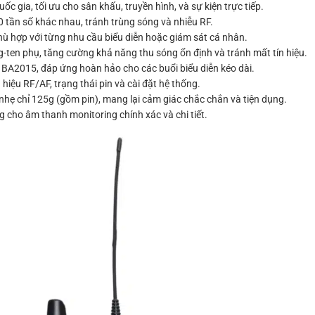
c gia, tối ưu cho sân khấu, truyền hình, và sự kiện trực tiếp.
 tần số khác nhau, tránh trùng sóng và nhiễu RF.
ù hợp với từng nhu cầu biểu diễn hoặc giám sát cá nhân.
-ten phụ, tăng cường khả năng thu sóng ổn định và tránh mất tín hiệu.
 BA2015, đáp ứng hoàn hảo cho các buổi biểu diễn kéo dài.
 hiệu RF/AF, trạng thái pin và cài đặt hệ thống.
nhẹ chỉ 125g (gồm pin), mang lại cảm giác chắc chắn và tiện dụng.
g cho âm thanh monitoring chính xác và chi tiết.