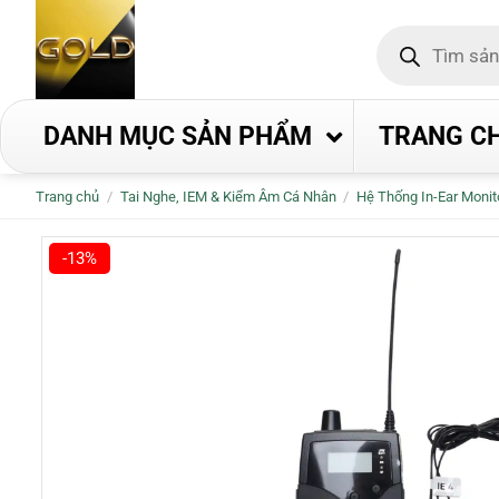
Bỏ
Tìm
qua
kiếm
nội
sản
phẩm
dung
DANH MỤC SẢN PHẨM
TRANG C
Trang chủ
/
Tai Nghe, IEM & Kiểm Âm Cá Nhân
/
Hệ Thống In-Ear Monit
-13%