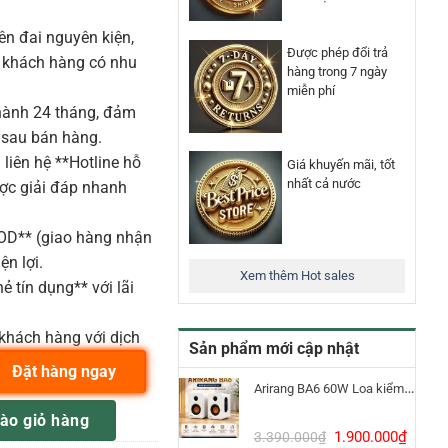
n đai nguyên kiện,
Được phép đổi trả
o khách hàng có nhu
hàng trong 7 ngày
miễn phí
ành 24 tháng, đảm
 sau bán hàng.
liên hệ **Hotline hỗ
Giá khuyến mãi, tốt
nhất cả nước
ược giải đáp nhanh
COD** (giao hàng nhận
ện lợi.
Xem thêm Hot sales
ẻ tín dụng** với lãi
khách hàng với dịch
Sản phẩm mới cập nhật
Đặt hàng ngay
Arirang BA6 60W Loa kiểm âm Bluetooth 5.3
626 - 668 MHz) Bộ Thu Bodypack Stereo số lượng
ào giỏ hàng
Giá
Giá
1.900.000
₫
3.390.000
₫