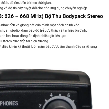
thích, dễ tìm, bền bỉ theo thời gian.
g và độ tin cậy tuyệt đối cho các ứng dụng chuyên nghiệp.
B: 626 – 668 MHz) Bộ Thu Bodypack Stereo
rõ nhạc nền và giọng hát của mình một cách chính xác.
huẩn studio, đảm bảo độ trễ cực thấp và tín hiệu ổn định.
nh lớn, hoạt động ổn định nhiều giờ liên tục.
 stereo trực tiếp tại hiện trường.
 điều khiển kỹ thuật luôn nắm bắt được âm thanh đầu ra rõ ràng