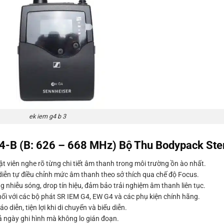
ek iem g4 b 3
G4-B (B: 626 – 668 MHz) Bộ Thu Bodypack Ste
ật viên nghe rõ từng chi tiết âm thanh trong môi trường ồn ào nhất.
iễn tự điều chỉnh mức âm thanh theo sở thích qua chế độ Focus.
 nhiễu sóng, drop tín hiệu, đảm bảo trải nghiệm âm thanh liên tục.
ối với các bộ phát SR IEM G4, EW G4 và các phụ kiện chính hãng.
o diễn, tiện lợi khi di chuyển và biểu diễn.
 ngày ghi hình mà không lo gián đoạn.