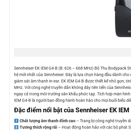
Sennheiser EK IEM G4-B (B: 626 – 668 MHz) Bộ Thu Bodypack Ster
hệ mới nhất của Sennheiser. Đây là lựa chọn hàng đầu dành cho c
giám sát âm thanh in-ear. EK IEM G4-B được thiết kế nhỏ gọn, tinh
MHz. Với công nghệ truyền dẫn không dây tiên tiến của Sennheiser
ngay cả trong môi trường sân khấu phức tạp. Tích hợp màn hình L
IEM G4-B là người bạn đồng hành hoàn hảo cho mọi buổi biểu di
Đặc điểm nổi bật của Sennheiser EK IEM
Chất lượng âm thanh đỉnh cao
– Trang bị công nghệ truyền dẫ
Tương thích rộng rãi
– Hoạt động hoàn hảo với các bộ phát S