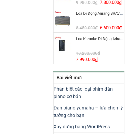
8.800.000₫.
Giá
Giá
7.800.000
₫
9.980.000
₫
gốc
hiện
Loa Di Động Arirang BRAVO 8 800W Có Micro
là:
tại
9.980.000₫.
là:
7.800
Giá
Giá
6.600.000
₫
8.450.000
₫
gốc
hiện
Loa Karaoke Di Động Arirang EDGE-X Model I
là:
tại
8.450.000₫.
là:
6.600
10.230.000
₫
Giá
Giá
7.990.000
₫
gốc
hiện
là:
tại
Bài viết mới
10.230.000₫.
là:
7.990.000₫.
Phân biệt các loại phím đàn
piano cơ bản
Đàn piano yamaha – lựa chọn lý
tưởng cho bạn
Xây dựng bằng WordPress