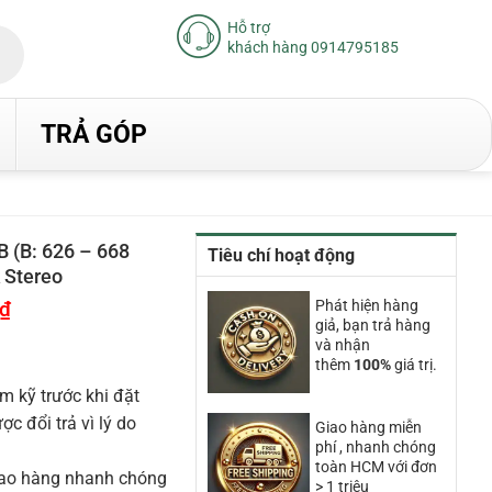
Hỗ trợ
khách hàng 0914795185
TRẢ GÓP
 (B: 626 – 668
Tiêu chí hoạt động
 Stereo
₫
Giá
Phát hiện hàng
hiện
giả, bạn trả hàng
tại
và nhận
là:
thêm
100%
giá trị.
14.060.000₫.
m kỹ trước khi đặt
 đổi trả vì lý do
Giao hàng miễn
phí , nhanh chóng
toàn HCM với đơn
iao hàng nhanh chóng
> 1 triệu