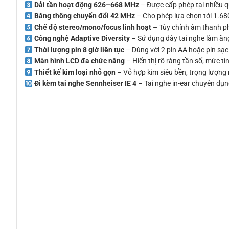
Dải tần hoạt động 626–668 MHz
– Được cấp phép tại nhiều quố
Băng thông chuyển đổi 42 MHz
– Cho phép lựa chọn tới 1.680
Chế độ stereo/mono/focus linh hoạt
– Tùy chỉnh âm thanh ph
Công nghệ Adaptive Diversity
– Sử dụng dây tai nghe làm ăng
Thời lượng pin 8 giờ liên tục
– Dùng với 2 pin AA hoặc pin sạc
Màn hình LCD đa chức năng
– Hiển thị rõ ràng tần số, mức tín
Thiết kế kim loại nhỏ gọn
– Vỏ hợp kim siêu bền, trọng lượng 
Đi kèm tai nghe Sennheiser IE 4
– Tai nghe in-ear chuyên dụn