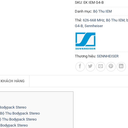
SKU:
EK IEM G4-B
Danh mục:
Bộ Thu IEM
Thẻ:
626-668 MHz
,
Bộ Thu IEM
,
b
G4-B
,
Sennheiser
Thương hiệu:
SENNHEISER
 KHÁCH HÀNG
 Bodypack Stereo
 Bộ Thu Bodypack Stereo
Bộ Thu Bodypack Stereo
 Bodypack Stereo