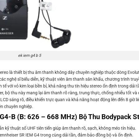
ek iem g4 b 5
eo là thiết bị thu âm thanh không dây chuyên nghiệp thuộc dòng Evolut
ác nghệ sĩ biểu diễn, kỹ thuật viên âm thanh sân khấu, chương trình tru
 tế với vỏ kim loại bền bỉ, khả năng thu tín hiệu stereo ổn định trong dải
, bộ thu này mang lại âm thanh rõ ràng, trung thực, chống nhiễu tốt và du
CD sáng rõ, điều khiển trực quan và khả năng hoạt động lên đến 8 giờ li
ễn chuyên nghiệp.
 G4-B (B: 626 – 668 MHz) Bộ Thu Bodypack S
n kỹ thuật số UHF tiên tiến giúp âm thanh rõ, sạch, không méo tín hiệu.
ennheiser SR IEM G4 trong cùng dải tần, đảm bảo đồng bộ và ổn định.