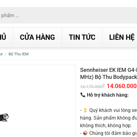
HỦ
CỬA HÀNG
TIN TỨC
LIÊN HỆ
or
/
Bộ Thu IEM
Sennheiser EK IEM G4-B
MHz) Bộ Thu Bodypack
Giá
14.060.000
₫
16.170.000
gốc
là:
Hỗ trợ khách hàng:
16.170.000₫.
-
Quý khách vui lòng xe
hàng. Sản phẩm không được
không thích, không hợp.
-
Chúng tôi đảm bảo g