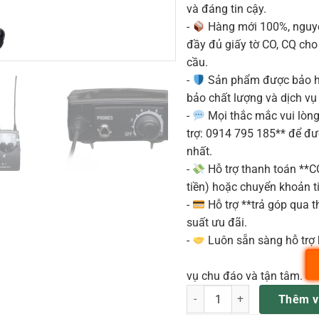
và đáng tin cậy.
-
Hàng mới 100%, nguyê
đầy đủ giấy tờ CO, CQ ch
cầu.
-
Sản phẩm được bảo h
bảo chất lượng và dịch vụ
-
Mọi thắc mắc vui lòng 
trợ: 0914 795 185** để đ
nhất.
-
Hỗ trợ thanh toán **
tiền) hoặc chuyển khoản ti
-
Hỗ trợ **trả góp qua th
suất ưu đãi.
-
Luôn sẵn sàng hỗ trợ 
vụ chu đáo và tận tâm.
Sennheiser EK IEM G4-B (B: 
Thêm v