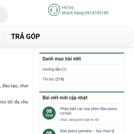
Hỗ trợ
khách hàng 0914795185
TRẢ GÓP
Danh mục bài viết
Hướng dẫn
(1)
Tin tức
(218)
 đào tạo, chơi
Bài viết mới cập nhật
trợ tối đa cho
Phân biệt các loại phím đàn piano
08
cơ bản
Th10
ở
Chức năng bình luận bị tắt
Phân
biệt
Đàn piano yamaha – lựa chọn lý
08