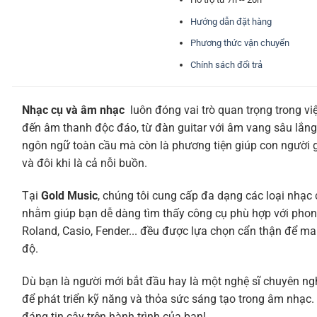
Hướng dẫn đặt hàng
Phương thức vận chuyển
Chính sách đổi trả
Nhạc cụ và âm nhạc
luôn đóng vai trò quan trọng trong vi
đến âm thanh độc đáo, từ đàn guitar với âm vang sâu lắng
ngôn ngữ toàn cầu mà còn là phương tiện giúp con người giả
và đôi khi là cả nỗi buồn.
Tại
Gold Music
, chúng tôi cung cấp đa dạng các loại nhạc 
nhằm giúp bạn dễ dàng tìm thấy công cụ phù hợp với phon
Roland, Casio, Fender... đều được lựa chọn cẩn thận để ma
độ.
Dù bạn là người mới bắt đầu hay là một nghệ sĩ chuyên ng
để phát triển kỹ năng và thỏa sức sáng tạo trong âm nhạc
đáng tin cậy trên hành trình của bạn!