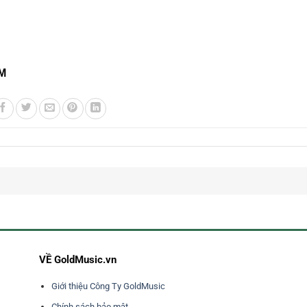
CM
VỀ GoldMusic.vn
Giới thiệu Công Ty GoldMusic
Chính sách bảo mật