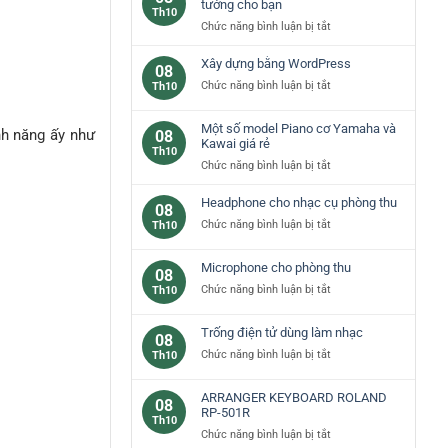
các
tưởng cho bạn
Th10
loại
ở
Chức năng bình luận bị tắt
phím
Đàn
đàn
piano
Xây dựng bằng WordPress
08
piano
yamaha
ở
Chức năng bình luận bị tắt
Th10
cơ
–
Xây
bản
lựa
dựng
Một số model Piano cơ Yamaha và
chọn
nh năng ấy như
08
bằng
Kawai giá rẻ
lý
Th10
WordPress
tưởng
ở
Chức năng bình luận bị tắt
cho
Một
bạn
số
Headphone cho nhạc cụ phòng thu
08
model
ở
Chức năng bình luận bị tắt
Th10
Piano
Headphone
cơ
cho
Microphone cho phòng thu
Yamaha
08
nhạc
và
ở
Chức năng bình luận bị tắt
Th10
cụ
Kawai
Microphone
phòng
giá
cho
thu
Trống điện tử dùng làm nhạc
rẻ
08
phòng
ở
Chức năng bình luận bị tắt
Th10
thu
Trống
điện
ARRANGER KEYBOARD ROLAND
08
tử
RP-501R
Th10
dùng
ở
Chức năng bình luận bị tắt
làm