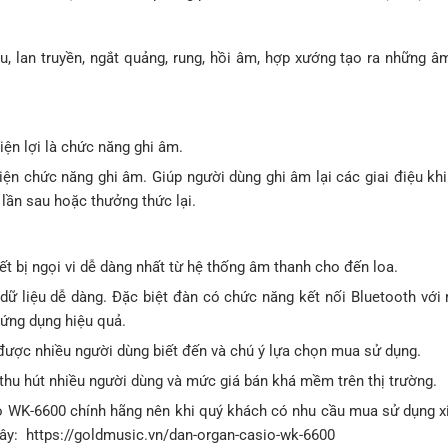
u, lan truyền, ngắt quảng, rung, hồi âm, hợp xướng tạo ra những 
ện lợi là chức năng ghi âm.
ện chức năng ghi âm. Giúp người dùng ghi âm lại các giai điệu kh
 lần sau hoặc thưởng thức lại.
iết bị ngọi vi dễ dàng nhất từ hệ thống âm thanh cho đến loa.
 dữ liệu dễ dàng. Đặc biệt đàn có chức năng kết nối Bluetooth với 
 ứng dụng hiệu quả.
 được nhiều người dùng biết đến và chú ý lựa chọn mua sử dụng.
thu hút nhiều người dùng và mức giá bán khá mềm trên thị trường.
 WK-6600 chính hãng nên khi quý khách có nhu cầu mua sử dụng xin
đây: https://goldmusic.vn/dan-organ-casio-wk-6600