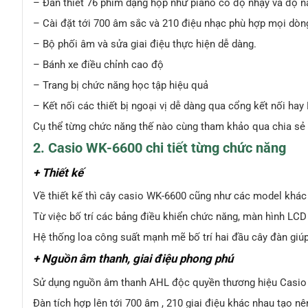
– Đàn thiết 76 phím dạng hộp như piano có độ nhạy và độ nẩ
– Cài đặt tới 700 âm sắc và 210 điệu nhạc phù hợp mọi dòng
– Bộ phối âm và sửa giai điệu thực hiện dễ dàng.
– Bánh xe điều chỉnh cao độ
– Trang bị chức năng học tập hiệu quả
– Kết nối các thiết bị ngoại vị dễ dàng qua cổng kết nối hay
Cụ thể từng chức năng thế nào cùng tham khảo qua chia sẻ c
2. Casio WK-6600 chi tiết từng chức năng
+ Thiết kế
Về thiết kế thì cây casio WK-6600 cũng như các model khác 
Từ việc bố trí các bảng điều khiển chức năng, màn hình LCD h
Hệ thống loa công suất mạnh mẽ bố trí hai đầu cây đàn giú
+ Nguồn âm thanh, giai điệu phong phú
Sử dụng nguồn âm thanh AHL độc quyền thương hiệu Casio 
Đàn tích hợp lên tới 700 âm , 210 giai điệu khác nhau tạo nê