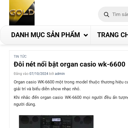
Bỏ
Tìm
qua
kiếm
nội
sản
phẩm
dung
DANH MỤC SẢN PHẨM
TRANG C
TIN TỨC
Đôi nét nổi bật organ casio wk-6600
Đăng vào
07/10/2024
bởi
admin
Organ casio WK-6600 một trong model thuộc thương hiệu ca
giải trí và biểu diễn show nhạc nhỏ.
Khi nhắc đến organ casio WK-6600 mọi người đều ấn tượng
người dùng.