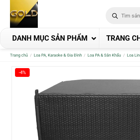
Bỏ
Tìm
qua
kiếm
nội
sản
phẩm
dung
DANH MỤC SẢN PHẨM
TRANG C
Trang chủ
/
Loa PA, Karaoke & Gia Đình
/
Loa PA & Sân Khấu
/
Loa Lin
-4%