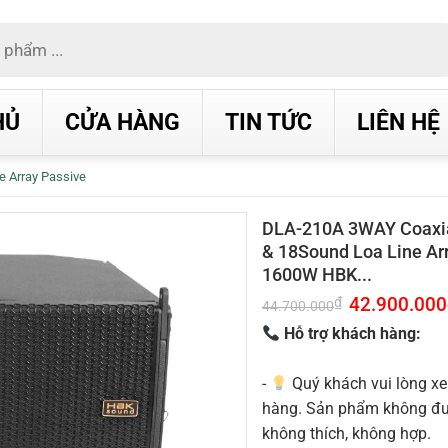
HỦ
CỬA HÀNG
TIN TỨC
LIÊN HỆ
e Array Passive
DLA-210A 3WAY Coaxia
& 18Sound Loa Line Ar
1600W HBK...
Giá
42.900.000
₫
44.700.000
gốc
là:
Hỗ trợ khách hàng:
44.700.000₫.
-
Quý khách vui lòng xe
hàng. Sản phẩm không được
không thích, không hợp.