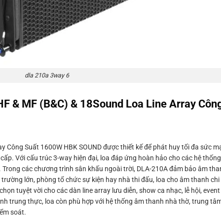
dla 210a 3way 6
F & MF (B&C) & 18Sound Loa Line Array Côn
y Công Suất 1600W HBK SOUND được thiết kế để phát huy tối đa sức m
cấp. Với cấu trúc 3-way hiện đại, loa đáp ứng hoàn hảo cho các hệ thống
ần. Trong các chương trình sân khấu ngoài trời, DLA-210A đảm bảo âm th
 trường lớn, phòng tổ chức sự kiện hay nhà thi đấu, loa cho âm thanh chi 
họn tuyệt vời cho các dàn line array lưu diễn, show ca nhạc, lễ hội, even
anh trung thực, loa còn phù hợp với hệ thống âm thanh nhà thờ, trung tâ
iểm soát.