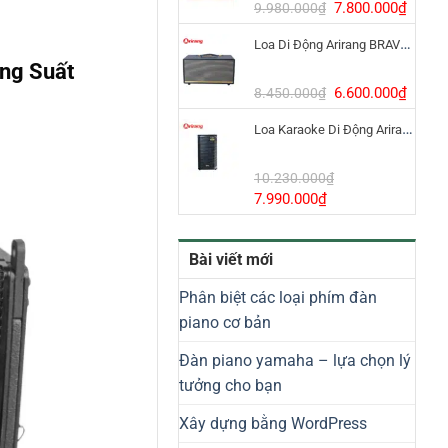
8.800.000₫.
Giá
Giá
7.800.000
₫
9.980.000
₫
gốc
hiện
Loa Di Động Arirang BRAVO 8 800W Có Micro
là:
tại
ông Suất
9.980.000₫.
là:
7.800
Giá
Giá
6.600.000
₫
8.450.000
₫
gốc
hiện
Loa Karaoke Di Động Arirang EDGE-X Model I
là:
tại
8.450.000₫.
là:
6.600
10.230.000
₫
Giá
Giá
7.990.000
₫
gốc
hiện
là:
tại
Bài viết mới
10.230.000₫.
là:
7.990.000₫.
Phân biệt các loại phím đàn
piano cơ bản
Đàn piano yamaha – lựa chọn lý
tưởng cho bạn
Xây dựng bằng WordPress