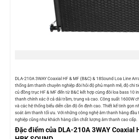
DLA-210A 3WAY Coaxial HF & MF (B&C) & 18Sound Loa Line Arra
thống âm thanh chuyên nghiệp đòi hỏi độ phủ mạnh mẽ, độ chi ti
củ đồng trục HF & MF đến từ B&C kết hợp cùng đôi loa bass 10 i
thanh chính xác ở cả dải trầm, trung và cao. Công suất 1600W ch
và các hệ thống biểu diễn cần độ ổn định cao. Thiết kế tinh gọn 
soát âm thanh tối ưu. Với những công nghệ âm thanh hàng đầu t
nghiệp cũng như khách hàng cần chất lượng âm thanh cao cấp.
Đặc điểm của DLA-210A 3WAY Coaxial H
HBK SOUND