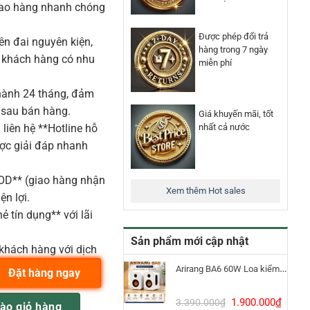
iao hàng nhanh chóng
Được phép đổi trả
n đai nguyên kiện,
hàng trong 7 ngày
o khách hàng có nhu
miễn phí
ành 24 tháng, đảm
 sau bán hàng.
Giá khuyến mãi, tốt
nhất cả nước
liên hệ **Hotline hỗ
ược giải đáp nhanh
COD** (giao hàng nhận
Xem thêm Hot sales
ện lợi.
ẻ tín dụng** với lãi
Sản phẩm mới cập nhật
khách hàng với dịch
Arirang BA6 60W Loa kiểm âm Bluetooth 5.3
Đặt hàng ngay
 MF ( B&C ) & 18Sound Loa Line Array Công Suất 1600W HBK SOUND s
Giá
Giá
1.900.000
₫
3.390.000
₫
ào giỏ hàng