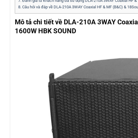
7.
Đánh giá từ khách hàng đã sử dụng DLA-210A 3WAY Coaxial HF &
8.
Câu hỏi và đáp về DLA-210A 3WAY Coaxial HF & MF (B&C) & 18So
Mô tả chi tiết về DLA-210A 3WAY Coaxia
1600W HBK SOUND