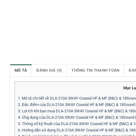
MÔ TẢ
ĐÁNH GIÁ (0)
THÔNG TIN THANH TOÁN
ĐÁ
Mục Lụ
1.
Mô tả chi tiết về DLA-210A 3WAY Coaxial HF & MF (B&C) & 18Sou
2.
Đặc điểm của DLA-210A 3WAY Coaxial HF & MF (B&C) & 18Sound 
3.
Lợi ích khi bạn mua DLA-210A 3WAY Coaxial HF & MF (B&C) & 18
4.
Ứng dụng của DLA-210A 3WAY Coaxial HF & MF (B&C) & 18Sound 
5.
Thông số kỹ thuật của DLA-210A 3WAY Coaxial HF & MF (B&C) & 
6.
Hướng dẫn sử dụng DLA-210A 3WAY Coaxial HF & MF (B&C) & 18S