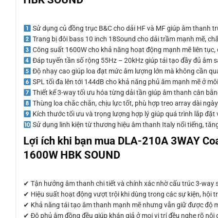
Sử dụng củ đồng trục B&C cho dải HF và MF giúp âm thanh tru
Trang bị đôi bass 10 inch 18Sound cho dải trầm mạnh mẽ, chắc
Công suất 1600W cho khả năng hoạt động mạnh mẽ liên tục, đ
Đáp tuyến tần số rộng 55Hz – 20kHz giúp tái tạo đầy đủ âm s
Độ nhạy cao giúp loa đạt mức âm lượng lớn mà không cần quá
SPL tối đa lên tới 144dB cho khả năng phủ âm mạnh mẽ ở môi
Thiết kế 3-way tối ưu hóa từng dải tần giúp âm thanh cân bằng
Thùng loa chắc chắn, chịu lực tốt, phù hợp treo array dài ngày
Kích thước tối ưu và trọng lượng hợp lý giúp quá trình lắp đặt
Sử dụng linh kiện từ thương hiệu âm thanh Italy nổi tiếng, tăng
Lợi ích khi bạn mua DLA-210A 3WAY Coa
1600W HBK SOUND
✔ Tận hưởng âm thanh chi tiết và chính xác nhờ cấu trúc 3-way 
✔ Hiệu suất hoạt động vượt trội khi dùng trong các sự kiện, hội
✔ Khả năng tái tạo âm thanh mạnh mẽ nhưng vẫn giữ được độ mư
✔ Độ phủ âm đồng đều giúp khán giả ở mọi vị trí đều nghe rõ nội 