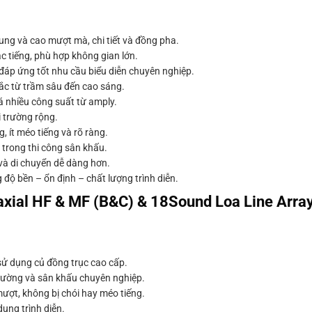
ng và cao mượt mà, chi tiết và đồng pha.
 tiếng, phù hợp không gian lớn.
áp ứng tốt nhu cầu biểu diễn chuyên nghiệp.
ắc từ trầm sâu đến cao sáng.
 nhiều công suất từ amply.
 trường rộng.
, ít méo tiếng và rõ ràng.
 trong thi công sân khấu.
 và di chuyển dễ dàng hơn.
 độ bền – ổn định – chất lượng trình diễn.
xial HF & MF (B&C) & 18Sound Loa Line Arra
sử dụng củ đồng trục cao cấp.
 trường và sân khấu chuyên nghiệp.
ợt, không bị chói hay méo tiếng.
dung trình diễn.