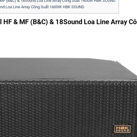
 MF (B&C) & 18Sound Loa Line Array Công Suất 1600W HBK SOUND
und Loa Line Array Công Suất 1600W HBK SOUND
l HF & MF (B&C) & 18Sound Loa Line Array C