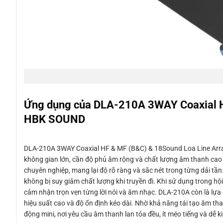
Ứng dụng của DLA-210A 3WAY Coaxial H
HBK SOUND
DLA-210A 3WAY Coaxial HF & MF (B&C) & 18Sound Loa Line Arra
không gian lớn, cần độ phủ âm rộng và chất lượng âm thanh cao 
chuyên nghiệp, mang lại độ rõ ràng và sắc nét trong từng dải t
không bị suy giảm chất lượng khi truyền đi. Khi sử dụng trong hội
cảm nhận trọn vẹn từng lời nói và âm nhạc. DLA-210A còn là lựa c
hiệu suất cao và độ ổn định kéo dài. Nhờ khả năng tái tạo âm th
động mini, nơi yêu cầu âm thanh lan tỏa đều, ít méo tiếng và dễ k