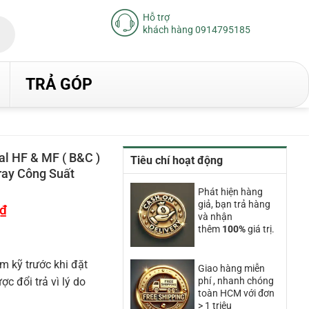
Hỗ trợ
khách hàng 0914795185
TRẢ GÓP
l HF & MF ( B&C )
Tiêu chí hoạt động
ray Công Suất
Phát hiện hàng
giả, bạn trả hàng
₫
Giá
và nhận
hiện
tại
thêm
100%
giá trị.
là:
42.900.000₫.
m kỹ trước khi đặt
Giao hàng miễn
 đổi trả vì lý do
phí , nhanh chóng
toàn HCM với đơn
> 1 triệu