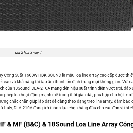
dla 210a 3way 7
y Công Suất 1600W HBK SOUND là mẫu loa line array cao cấp được thiế
ết cao và khả năng tái tạo âm thanh ổn định trong mọi không gian. Với 
nch của 18Sound, DLA-210A mang đến hiệu suất trình diễn vượt trội, đáp
o phép loa hoạt động mạnh mẽ trong thời gian dài, phù hợp cho hội trườ
nhưng chắc chắn giúp lắp đặt dễ dàng theo dạng treo line array, đảm bảo
ừ Italy, DLA-210A đang trở thành lựa chọn hàng đầu cho các đơn vị thi
F & MF (B&C) & 18Sound Loa Line Array Côn