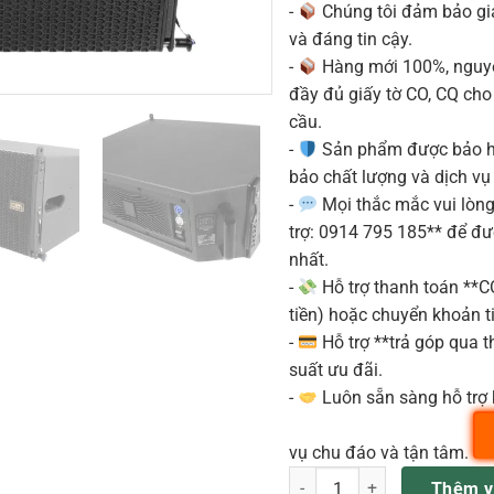
-
Chúng tôi đảm bảo g
và đáng tin cậy.
-
Hàng mới 100%, nguyê
đầy đủ giấy tờ CO, CQ ch
cầu.
-
Sản phẩm được bảo h
bảo chất lượng và dịch vụ
-
Mọi thắc mắc vui lòng 
trợ: 0914 795 185** để đ
nhất.
-
Hỗ trợ thanh toán **
tiền) hoặc chuyển khoản ti
-
Hỗ trợ **trả góp qua th
suất ưu đãi.
-
Luôn sẵn sàng hỗ trợ 
vụ chu đáo và tận tâm.
DLA-210A 3WAY Coaxial HF &
Thêm v