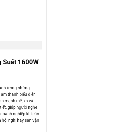
g Suất 1600W
ạnh trong những
 âm thanh biểu diễn
anh mạnh mẽ, xa và
tiết, giúp người nghe
t doanh nghiệp khi cần
m hội nghị hay sân vận