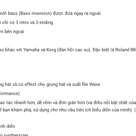
 nốt bass (Bass inversion) được đưa ngay ra ngoài
ì chỉ có 3 intro và 3 ending
ạm bên ngoài
 xo khác với Yamaha và Korg (đàn hồi cao su). Đặc biệt là Roland BK
 hát và có effect cho giọng hát và xuất file Wave
rformance)
hao tác nhanh hơn, dễ nhìn và đơn giản hơn (và điều nổi bật nhất của
bạn khám phá, sử dụng cho nhu cầu tiện ích biểu diễn của mình). (
ình diễn
g synthersizer