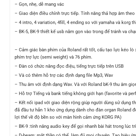
– Gọn, nhẹ, dễ mang vác
– Giao diện điều chỉnh trực tiếp. Tính năng thả hợp âm theo
– 4 intro, 4 variation, 4fill, 4 ending so với yamaha và korg th
– BK-5, BK-9 thiết kế usb nằm gọn vào trong để tránh va ch
– Cảm giác bàn phím của Roland rất tốt, cấu tạo lực kéo lò
phím trợ lực (semi weight) và 76 phím.
– Đàn có chức năng đọc điệu, tiếng trực tiếp trên USB
– Và có thêm hỗ trợ các định dạng file Mp3, Wav
– Thu âm với định dạng Wav. Và với Roland bK-9 thu âm giọng
– Hỗ trợ Tiếng và bank tiếng không giới hạn (favorite và pe
– Kết nối ipad với giao diện rộng giúp người dùng sử dụng t
đã đầu tư hẳn 1 kho ứng dụng dành cho đàn organ Roland để 
lợi thế về độ bền so với màn hình cảm ứng KORG PA)
– BK-9 :tính năng audio key để gọi nhanh bài hát trong lúc tr
– D-beam: mắt thần có thể làm đủ mọi chuyện. Tạo hiệu ứn