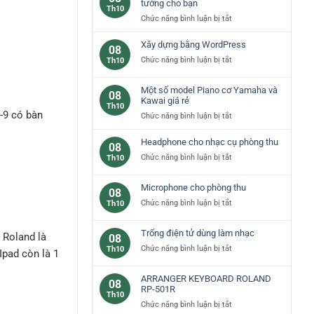
các
tưởng cho bạn
Th10
loại
ở
Chức năng bình luận bị tắt
phím
Đàn
đàn
piano
Xây dựng bằng WordPress
08
piano
yamaha
ở
Chức năng bình luận bị tắt
Th10
cơ
–
Xây
bản
lựa
dựng
Một số model Piano cơ Yamaha và
chọn
08
bằng
Kawai giá rẻ
lý
Th10
WordPress
-9 có bàn
tưởng
ở
Chức năng bình luận bị tắt
cho
Một
bạn
số
Headphone cho nhạc cụ phòng thu
08
model
ở
Chức năng bình luận bị tắt
Th10
Piano
Headphone
cơ
cho
Microphone cho phòng thu
Yamaha
08
nhạc
và
ở
Chức năng bình luận bị tắt
Th10
cụ
Kawai
Microphone
phòng
giá
cho
thu
Trống điện tử dùng làm nhạc
rẻ
 Roland là
08
phòng
ở
Chức năng bình luận bị tắt
Th10
thu
Ipad còn là 1
Trống
điện
ARRANGER KEYBOARD ROLAND
08
tử
RP-501R
Th10
dùng
ở
Chức năng bình luận bị tắt
làm