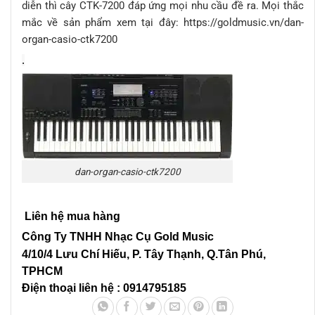
diễn thì cây CTK-7200 đáp ứng mọi nhu cầu đề ra. Mọi thắc
mắc về sản phẩm xem tại đây: https://goldmusic.vn/dan-
organ-casio-ctk7200
.
dan-organ-casio-ctk7200
Liên hệ mua hàng
Công Ty TNHH Nhạc Cụ Gold Music
4/10/4 L
ưu Chí Hiếu, P. Tây Thạnh
, Q.Tân Phú,
TPHCM
Điện thoại liên hệ : 0914795185