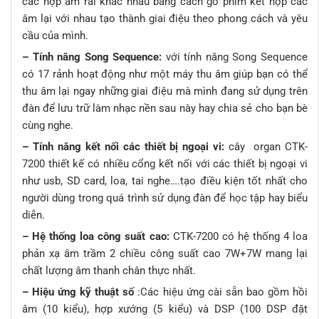
các hợp âm rải khác nhau bằng cách gõ phím kết hợp các
âm lại với nhau tạo thành giai điệu theo phong cách và yêu
cầu của mình.
– Tính năng Song Sequence:
với tính năng Song Sequence
có 17 rảnh hoạt động như một máy thu âm giúp bạn có thể
thu âm lại ngay những giai điệu mà mình đang sử dụng trên
đàn để lưu trữ làm nhạc nền sau này hay chia sẻ cho bạn bè
cùng nghe.
– Tính năng kết nối các thiết bị ngoại vi:
cây organ CTK-
7200 thiết kế có nhiều cổng kết nối với các thiết bị ngoại vi
như usb, SD card, loa, tai nghe….tạo điều kiện tốt nhất cho
người dùng trong quá trình sử dụng đàn để học tập hay biểu
diễn.
– Hệ thống loa công suất cao:
CTK-7200 có hệ thống 4 loa
phản xạ âm trầm 2 chiều công suất cao 7W+7W mang lại
chất lượng âm thanh chân thực nhất.
– Hiệu ứng kỹ thuật số
:Các hiệu ứng cài sẵn bao gồm hồi
âm (10 kiểu), hợp xướng (5 kiểu) và DSP (100 DSP đặt