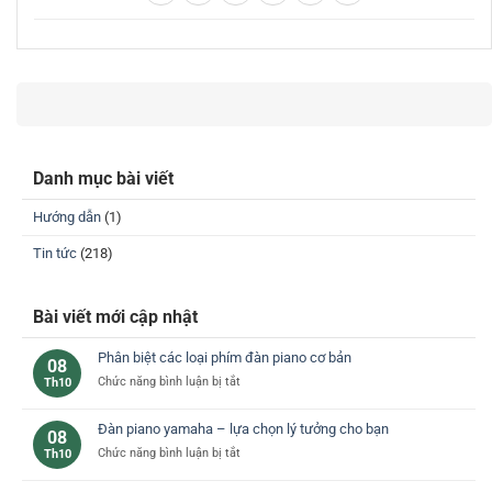
Danh mục bài viết
Hướng dẫn
(1)
Tin tức
(218)
Bài viết mới cập nhật
Phân biệt các loại phím đàn piano cơ bản
08
ở
Chức năng bình luận bị tắt
Th10
Phân
biệt
Đàn piano yamaha – lựa chọn lý tưởng cho bạn
08
các
ở
Chức năng bình luận bị tắt
Th10
loại
Đàn
phím
piano