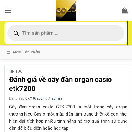
Bỏ
qua
nội
dung
Tìm
kiếm
sản
phẩm
Menu Sản Phẩm
TIN TỨC
Đánh giá về cây đàn organ casio
ctk7200
Đăng vào
07/10/2024
bởi
admin
Cây đàn organ casio CTK-7200 là một trong cây organ
thương hiệu Casio một mẫu đàn tầm trung thiết kế gọn nhẹ,
hiện đại tích hợp nhiều tính năng hỗ trợ quá trình sử dụng
đàn để biểu diễn hoặc học tập.