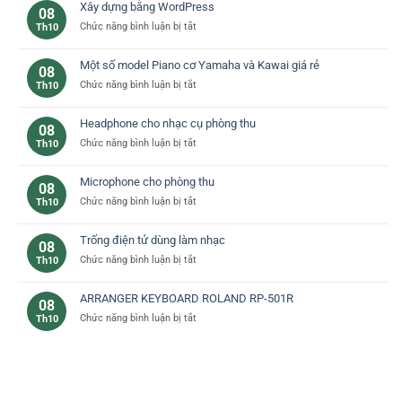
đàn
Xây dựng bằng WordPress
08
yamaha
piano
ở
Chức năng bình luận bị tắt
Th10
–
cơ
Xây
lựa
bản
dựng
chọn
Một số model Piano cơ Yamaha và Kawai giá rẻ
08
bằng
lý
ở
Chức năng bình luận bị tắt
Th10
WordPress
tưởng
Một
cho
số
bạn
Headphone cho nhạc cụ phòng thu
08
model
ở
Chức năng bình luận bị tắt
Th10
Piano
Headphone
cơ
cho
Yamaha
Microphone cho phòng thu
08
nhạc
và
ở
Chức năng bình luận bị tắt
Th10
cụ
Kawai
Microphone
phòng
giá
cho
thu
rẻ
Trống điện tử dùng làm nhạc
08
phòng
ở
Chức năng bình luận bị tắt
Th10
thu
Trống
điện
ARRANGER KEYBOARD ROLAND RP-501R
08
tử
ở
Chức năng bình luận bị tắt
Th10
dùng
ARRANGER
làm
KEYBOARD
nhạc
ROLAND
RP-
501R