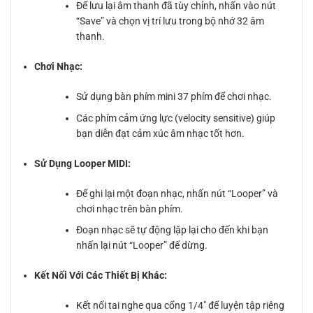
Để lưu lại âm thanh đã tùy chỉnh, nhấn vào nút
“Save” và chọn vị trí lưu trong bộ nhớ 32 âm
thanh.
Chơi Nhạc:
Sử dụng bàn phím mini 37 phím để chơi nhạc.
Các phím cảm ứng lực (velocity sensitive) giúp
bạn diễn đạt cảm xúc âm nhạc tốt hơn.
Sử Dụng Looper MIDI:
Để ghi lại một đoạn nhạc, nhấn nút “Looper” và
chơi nhạc trên bàn phím.
Đoạn nhạc sẽ tự động lặp lại cho đến khi bạn
nhấn lại nút “Looper” để dừng.
Kết Nối Với Các Thiết Bị Khác:
Kết nối tai nghe qua cổng 1/4″ để luyện tập riêng