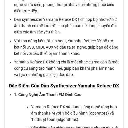
nghệ sĩ lưu diễn, phòng thu tại nhà và cả những buổi biểu
diễn trực tiếp.
Đàn synthesizer Yamaha Reface DX tích hợp bộ nhớ với 32
âm thanh có thể lưu trữ, cho phép bạn dễ dàng chuyển đổi
giữa các âm sắc yêu thích.
Với khả năng kết nối linh hoạt, Yamaha Reface DX hỗ trợ
kết nối USB, MIDI, AUX và đầu ra tai nghe, giúp bạn dễ dàng
kết nối với các thiết bị âm thanh khác.
Yamaha Reface DX không chỉ là một nhạc cụ mà còn là một
công cụ sáng tạo mạnh mẽ, giúp bạn khám phá âm nhạc
và tạo ra những giai điệu độc đáo.
Đặc Điểm Của Đàn Synthesizer Yamaha Reface DX
1. Công Nghệ Âm Thanh FM Đỉnh Cao:
Yamaha Reface DX sử dụng công nghệ tổng hợp
âm thanh FM với 4 bộ điều hành (operators) và
12 thuật toán (algorithms).