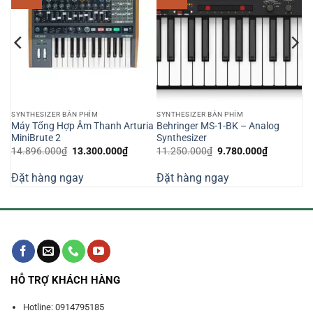
SYNTHESIZER BÀN PHÍM
SYNTHESIZER BÀN PHÍM
Đa
Máy Tổng Hợp Âm Thanh Arturia
Behringer MS-1-BK – Analog
MiniBrute 2
Synthesizer
Giá
Giá
Giá
Giá
14.896.000
₫
13.300.000
₫
11.250.000
₫
9.780.000
₫
n
gốc
hiện
gốc
hiện
là:
tại
là:
tại
Đặt hàng ngay
Đặt hàng ngay
14.896.000₫.
là:
11.250.000₫.
là:
160.000₫.
13.300.000₫.
9.780.000
HỖ TRỢ KHÁCH HÀNG
Hotline: 0914795185