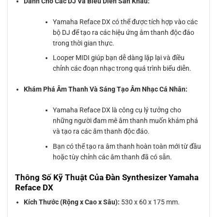
Dành Cho Các DJ Và Biểu Diễn Sân Khấu:
Yamaha Reface DX có thể được tích hợp vào các
bộ DJ để tạo ra các hiệu ứng âm thanh độc đáo
trong thời gian thực.
Looper MIDI giúp bạn dễ dàng lặp lại và điều
chỉnh các đoạn nhạc trong quá trình biểu diễn.
Khám Phá Âm Thanh Và Sáng Tạo Âm Nhạc Cá Nhân:
Yamaha Reface DX là công cụ lý tưởng cho
những người đam mê âm thanh muốn khám phá
và tạo ra các âm thanh độc đáo.
Bạn có thể tạo ra âm thanh hoàn toàn mới từ đầu
hoặc tùy chỉnh các âm thanh đã có sẵn.
Thông Số Kỹ Thuật Của Đàn Synthesizer Yamaha
Reface DX
Kích Thước (Rộng x Cao x Sâu):
530 x 60 x 175 mm.