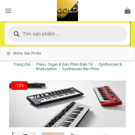
Bỏ
qua
nội
dung
Tìm
kiếm
sản
phẩm
Menu Sản Phẩm
Trang chủ
/
Piano, Organ & Đàn Phím Điện Tử
/
Synthesizer &
Workstation
/
Synthesizer Bàn Phím
-13%