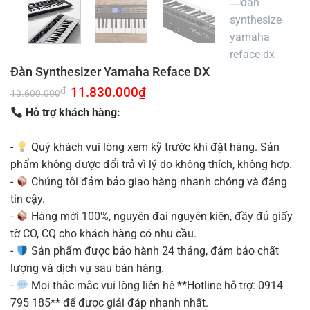
Đàn Synthesizer Yamaha Reface DX
Giá
11.830.000
₫
Giá
₫
13.600.000
gốc
hiện
là:
tại
Hỗ trợ khách hàng:
13.600.000₫.
là:
11.830.000₫.
-
Quý khách vui lòng xem kỹ trước khi đặt hàng. Sản
phẩm không được đổi trả vì lý do không thích, không hợp.
-
Chúng tôi đảm bảo giao hàng nhanh chóng và đáng
tin cậy.
-
Hàng mới 100%, nguyên đai nguyên kiện, đầy đủ giấy
tờ CO, CQ cho khách hàng có nhu cầu.
-
Sản phẩm được bảo hành 24 tháng, đảm bảo chất
lượng và dịch vụ sau bán hàng.
-
Mọi thắc mắc vui lòng liên hệ **Hotline hỗ trợ: 0914
795 185** để được giải đáp nhanh nhất.