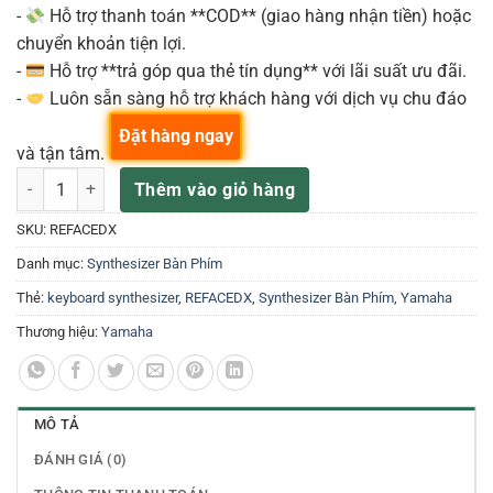
-
Hỗ trợ thanh toán **COD** (giao hàng nhận tiền) hoặc
chuyển khoản tiện lợi.
-
Hỗ trợ **trả góp qua thẻ tín dụng** với lãi suất ưu đãi.
-
Luôn sẵn sàng hỗ trợ khách hàng với dịch vụ chu đáo
Đặt hàng ngay
và tận tâm.
Đàn Synthesizer Yamaha Reface DX số lượng
Thêm vào giỏ hàng
SKU:
REFACEDX
Danh mục:
Synthesizer Bàn Phím
Thẻ:
keyboard synthesizer
,
REFACEDX
,
Synthesizer Bàn Phím
,
Yamaha
Thương hiệu:
Yamaha
MÔ TẢ
ĐÁNH GIÁ (0)