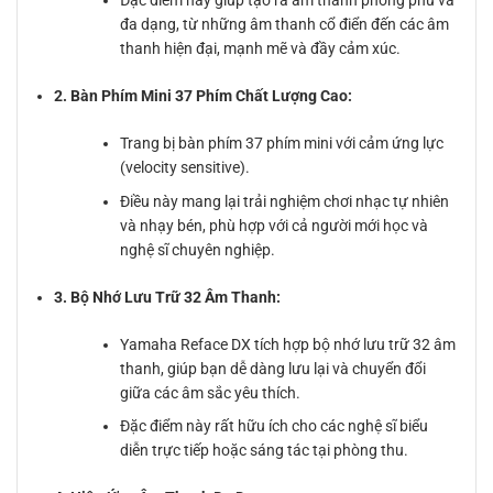
Đặc điểm này giúp tạo ra âm thanh phong phú và
đa dạng, từ những âm thanh cổ điển đến các âm
thanh hiện đại, mạnh mẽ và đầy cảm xúc.
2. Bàn Phím Mini 37 Phím Chất Lượng Cao:
Trang bị bàn phím 37 phím mini với cảm ứng lực
(velocity sensitive).
Điều này mang lại trải nghiệm chơi nhạc tự nhiên
và nhạy bén, phù hợp với cả người mới học và
nghệ sĩ chuyên nghiệp.
3. Bộ Nhớ Lưu Trữ 32 Âm Thanh:
Yamaha Reface DX tích hợp bộ nhớ lưu trữ 32 âm
thanh, giúp bạn dễ dàng lưu lại và chuyển đổi
giữa các âm sắc yêu thích.
Đặc điểm này rất hữu ích cho các nghệ sĩ biểu
diễn trực tiếp hoặc sáng tác tại phòng thu.