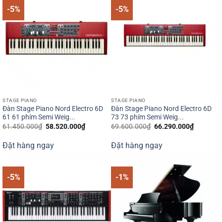
-5%
-5%
STAGE PIANO
STAGE PIANO
Đàn Stage Piano Nord Electro 6D
Đàn Stage Piano Nord Electro 6D
61 61 phím Semi Weig...
73 73 phím Semi Weig...
Giá
Giá
Giá
Giá
61.450.000
₫
58.520.000
₫
69.600.000
₫
66.290.000
₫
gốc
hiện
gốc
hiện
là:
tại
là:
tại
Đặt hàng ngay
Đặt hàng ngay
61.450.000₫.
là:
69.600.000₫.
là:
58.520.000₫.
66.290.0
-5%
-1%