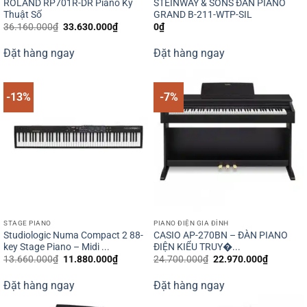
ROLAND RP701R-DR Piano Kỹ
STEINWAY & SONS ĐÀN PIANO
Thuật Số
GRAND B-211-WTP-SIL
Giá
Giá
36.160.000
₫
33.630.000
₫
0
₫
gốc
hiện
là:
tại
Đặt hàng ngay
Đặt hàng ngay
36.160.000₫.
là:
33.630.000₫.
-13%
-7%
STAGE PIANO
PIANO ĐIỆN GIA ĐÌNH
Studiologic Numa Compact 2 88-
CASIO AP-270BN – ĐÀN PIANO
key Stage Piano – Midi ...
ĐIỆN KIỂU TRUY�...
Giá
Giá
Giá
Giá
13.660.000
₫
11.880.000
₫
24.700.000
₫
22.970.000
₫
gốc
hiện
gốc
hiện
là:
tại
là:
tại
Đặt hàng ngay
Đặt hàng ngay
13.660.000₫.
là:
24.700.000₫.
là:
11.880.000₫.
22.970.0