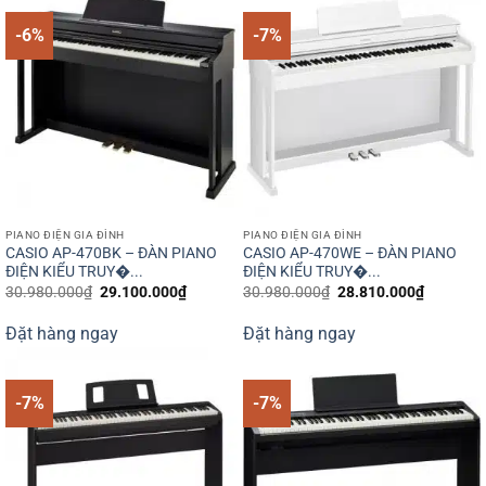
-6%
-7%
PIANO ĐIỆN GIA ĐÌNH
PIANO ĐIỆN GIA ĐÌNH
CASIO AP-470BK – ĐÀN PIANO
CASIO AP-470WE – ĐÀN PIANO
ĐIỆN KIỂU TRUY�...
ĐIỆN KIỂU TRUY�...
Giá
Giá
Giá
Giá
30.980.000
₫
29.100.000
₫
30.980.000
₫
28.810.000
₫
gốc
hiện
gốc
hiện
là:
tại
là:
tại
Đặt hàng ngay
Đặt hàng ngay
30.980.000₫.
là:
30.980.000₫.
là:
29.100.000₫.
28.810.0
-7%
-7%