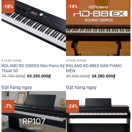
-18%
-14%
STAGE PIANO
STAGE PIANO
ROLAND RD-2000EX Đàn Piano Kỹ
ROLAND RD-88EX ĐÀN PIANO
Thuật Số
ĐIỆN
Giá
Giá
Giá
Giá
79.730.000
₫
65.350.000
₫
39.930.000
₫
34.280.000
₫
gốc
hiện
gốc
hiện
là:
tại
là:
tại
Đặt hàng ngay
Đặt hàng ngay
79.730.000₫.
là:
39.930.000₫.
là:
65.350.000₫.
34.280.0
-7%
-24%