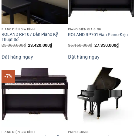
PIANO ĐIỆN GIA ĐÌNH
PIANO ĐIỆN GIA ĐÌNH
ROLAND RP107 Đàn Piano Kỹ
ROLAND RP701 Đàn Piano Điện
Thuật Số
Giá
Giá
Giá
Giá
25.060.000
₫
23.420.000
₫
36.160.000
₫
27.350.000
₫
gốc
hiện
gốc
hiện
là:
tại
là:
tại
Đặt hàng ngay
Đặt hàng ngay
25.060.000₫.
là:
36.160.000₫.
là:
23.420.000₫.
27.350.0
-7%
PIANO ĐIỆN GIA ĐÌNH
PIANO GRAND