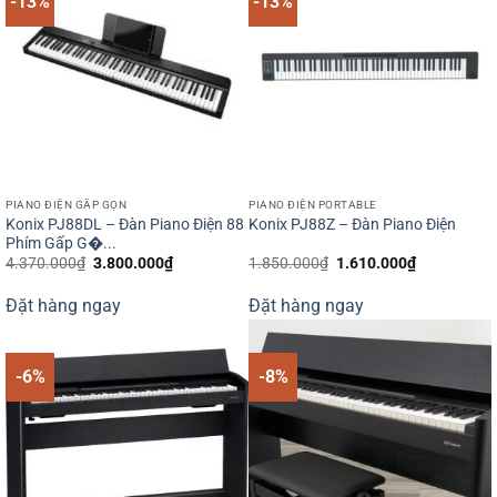
-13%
-13%
PIANO ĐIỆN GẤP GỌN
PIANO ĐIỆN PORTABLE
Konix PJ88DL – Đàn Piano Điện 88
Konix PJ88Z – Đàn Piano Điện
Phím Gấp G�...
Giá
Giá
Giá
Giá
4.370.000
₫
3.800.000
₫
1.850.000
₫
1.610.000
₫
gốc
hiện
gốc
hiện
là:
tại
là:
tại
Đặt hàng ngay
Đặt hàng ngay
4.370.000₫.
là:
1.850.000₫.
là:
3.800.000₫.
1.610.000₫
-6%
-8%