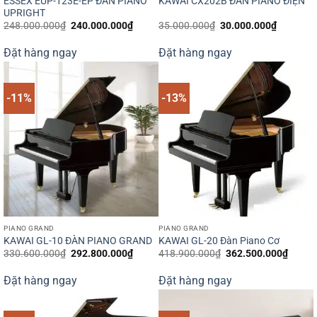
ESSEX EUP-123E-EP ĐÀN PIANO
KAWAI CX202B ĐÀN PIANO ĐIỆN
UPRIGHT
Giá
Giá
Giá
Giá
248.000.000
₫
240.000.000
₫
35.000.000
₫
30.000.000
₫
gốc
hiện
gốc
hiện
là:
tại
là:
tại
Đặt hàng ngay
Đặt hàng ngay
248.000.000₫.
là:
35.000.000₫.
là:
240.000.000₫.
30.000.0
-11%
-13%
PIANO GRAND
PIANO GRAND
KAWAI GL-10 ĐÀN PIANO GRAND
KAWAI GL-20 Đàn Piano Cơ
Giá
Giá
Giá
Giá
330.600.000
₫
292.800.000
₫
418.900.000
₫
362.500.000
₫
gốc
hiện
gốc
hiện
là:
tại
là:
tại
Đặt hàng ngay
Đặt hàng ngay
330.600.000₫.
là:
418.900.000₫.
là:
292.800.000₫.
362.5