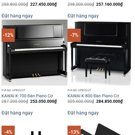
Giá
Giá
Giá
Giá
253.800.000
₫
227.450.000
₫
298.000.000
₫
257.160.000
₫
gốc
hiện
gốc
hiện
là:
tại
là:
tại
Đặt hàng ngay
Đặt hàng ngay
253.800.000₫.
là:
298.000.000₫.
là:
227.450.000₫.
257.1
-12%
-7%
PIANO UPRIGHT
PIANO UPRIGHT
KAWAI K-700 Đàn Piano Cơ
KAWAI K-800 Đàn Piano Cơ
Giá
Giá
Giá
Giá
287.200.000
₫
253.050.000
₫
305.600.000
₫
284.850.000
₫
gốc
hiện
gốc
hiện
là:
tại
là:
tại
Đặt hàng ngay
Đặt hàng ngay
287.200.000₫.
là:
305.600.000₫.
là:
253.050.000₫.
284.8
-4%
-13%