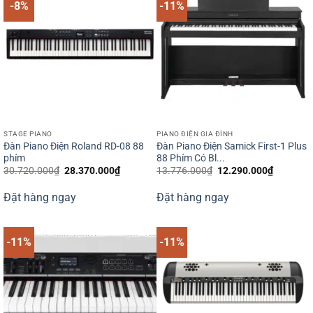
-8%
-11%
STAGE PIANO
PIANO ĐIỆN GIA ĐÌNH
Đàn Piano Điện Roland RD-08 88
Đàn Piano Điện Samick First-1 Plus
phím
88 Phím Có Bl...
Giá
Giá
Giá
Giá
30.720.000
₫
28.370.000
₫
13.776.000
₫
12.290.000
₫
gốc
hiện
gốc
hiện
là:
tại
là:
tại
Đặt hàng ngay
Đặt hàng ngay
30.720.000₫.
là:
13.776.000₫.
là:
28.370.000₫.
12.290.0
-11%
-11%