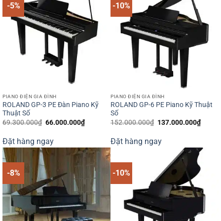
-5%
-10%
PIANO ĐIỆN GIA ĐÌNH
PIANO ĐIỆN GIA ĐÌNH
ROLAND GP-3 PE Đàn Piano Kỹ
ROLAND GP-6 PE Piano Kỹ Thuật
Thuật Số
Số
Giá
Giá
Giá
Giá
69.300.000
₫
66.000.000
₫
152.000.000
₫
137.000.000
₫
gốc
hiện
gốc
hiện
là:
tại
là:
tại
Đặt hàng ngay
Đặt hàng ngay
69.300.000₫.
là:
152.000.000₫.
là:
66.000.000₫.
137.0
-8%
-10%