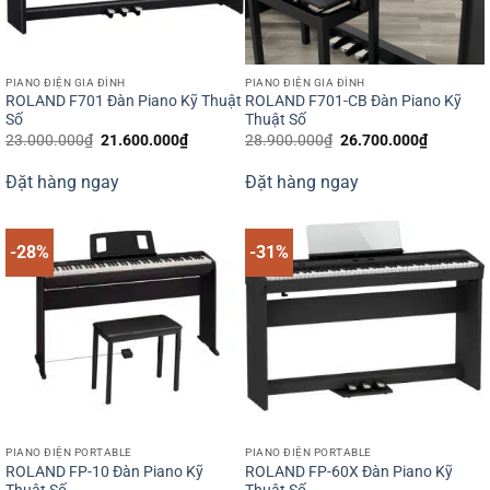
PIANO ĐIỆN GIA ĐÌNH
PIANO ĐIỆN GIA ĐÌNH
ROLAND F701 Đàn Piano Kỹ Thuật
ROLAND F701-CB Đàn Piano Kỹ
Số
Thuật Số
Giá
Giá
Giá
Giá
23.000.000
₫
21.600.000
₫
28.900.000
₫
26.700.000
₫
gốc
hiện
gốc
hiện
là:
tại
là:
tại
Đặt hàng ngay
Đặt hàng ngay
23.000.000₫.
là:
28.900.000₫.
là:
21.600.000₫.
26.700.0
-28%
-31%
PIANO ĐIỆN PORTABLE
PIANO ĐIỆN PORTABLE
ROLAND FP-10 Đàn Piano Kỹ
ROLAND FP-60X Đàn Piano Kỹ