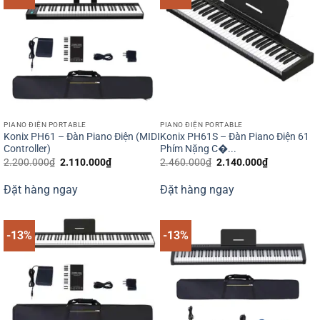
PIANO ĐIỆN PORTABLE
PIANO ĐIỆN PORTABLE
Konix PH61 – Đàn Piano Điện (MIDI
Konix PH61S – Đàn Piano Điện 61
Controller)
Phím Nặng C�...
Giá
Giá
Giá
Giá
2.200.000
₫
2.110.000
₫
2.460.000
₫
2.140.000
₫
gốc
hiện
gốc
hiện
là:
tại
là:
tại
Đặt hàng ngay
Đặt hàng ngay
2.200.000₫.
là:
2.460.000₫.
là:
2.110.000₫.
2.140.000₫
-13%
-13%