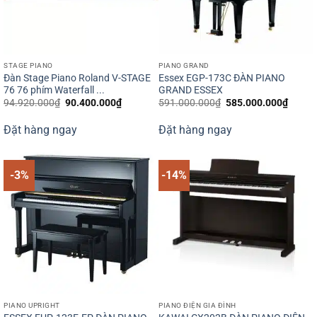
STAGE PIANO
PIANO GRAND
Đàn Stage Piano Roland V-STAGE
Essex EGP-173C ĐÀN PIANO
76 76 phím Waterfall ...
GRAND ESSEX
Giá
Giá
Giá
Giá
94.920.000
₫
90.400.000
₫
591.000.000
₫
585.000.000
₫
gốc
hiện
gốc
hiện
là:
tại
là:
tại
Đặt hàng ngay
Đặt hàng ngay
94.920.000₫.
là:
591.000.000₫.
là:
90.400.000₫.
585.0
-3%
-14%
PIANO UPRIGHT
PIANO ĐIỆN GIA ĐÌNH