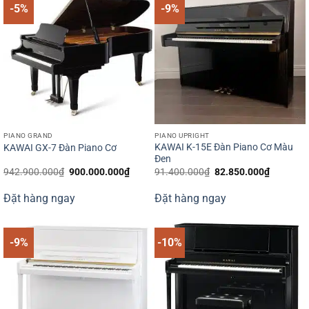
-5%
-9%
PIANO GRAND
PIANO UPRIGHT
KAWAI K-15E Đàn Piano Cơ Màu
KAWAI GX-7 Đàn Piano Cơ
Đen
Giá
Giá
Giá
Giá
942.900.000
₫
900.000.000
₫
91.400.000
₫
82.850.000
₫
gốc
hiện
gốc
hiện
là:
tại
là:
tại
Đặt hàng ngay
Đặt hàng ngay
942.900.000₫.
là:
91.400.000₫.
là:
900.000.000₫.
82.850.0
-9%
-10%