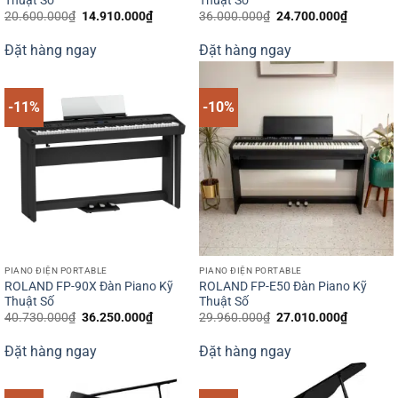
Thuật Số
Thuật Số
Giá
Giá
Giá
Giá
20.600.000
₫
14.910.000
₫
36.000.000
₫
24.700.000
₫
gốc
hiện
gốc
hiện
là:
tại
là:
tại
Đặt hàng ngay
Đặt hàng ngay
20.600.000₫.
là:
36.000.000₫.
là:
14.910.000₫.
24.700.0
-11%
-10%
PIANO ĐIỆN PORTABLE
PIANO ĐIỆN PORTABLE
ROLAND FP-90X Đàn Piano Kỹ
ROLAND FP-E50 Đàn Piano Kỹ
Thuật Số
Thuật Số
Giá
Giá
Giá
Giá
40.730.000
₫
36.250.000
₫
29.960.000
₫
27.010.000
₫
gốc
hiện
gốc
hiện
là:
tại
là:
tại
Đặt hàng ngay
Đặt hàng ngay
40.730.000₫.
là:
29.960.000₫.
là:
36.250.000₫.
27.010.0