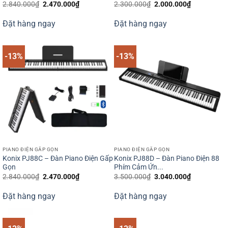
Giá
Giá
Giá
Giá
2.840.000
₫
2.470.000
₫
2.300.000
₫
2.000.000
₫
gốc
hiện
gốc
hiện
là:
tại
là:
tại
Đặt hàng ngay
Đặt hàng ngay
2.840.000₫.
là:
2.300.000₫.
là:
2.470.000₫.
2.000.000₫
-13%
-13%
PIANO ĐIỆN GẤP GỌN
PIANO ĐIỆN GẤP GỌN
Konix PJ88C – Đàn Piano Điện Gấp
Konix PJ88D – Đàn Piano Điện 88
Gọn
Phím Cảm Ứn...
Giá
Giá
Giá
Giá
2.840.000
₫
2.470.000
₫
3.500.000
₫
3.040.000
₫
gốc
hiện
gốc
hiện
là:
tại
là:
tại
Đặt hàng ngay
Đặt hàng ngay
2.840.000₫.
là:
3.500.000₫.
là:
2.470.000₫.
3.040.000₫