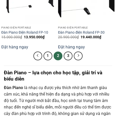
PIANO ĐIỆN PORTABLE
PIANO ĐIỆN PORTABLE
Đàn Piano Điện Roland FP-10
Đàn Piano điện Roland FP-30
Giá
Giá
Giá
Giá
15.000.000
₫
13.950.000
₫
20.900.000
₫
19.440.000
₫
gốc
hiện
gốc
hiện
là:
tại
là:
tại
Đặt hàng ngay
Đặt hàng ngay
15.000.000₫.
là:
20.900.000₫.
là:
13.950.000₫.
19.440.0
1
2
3
Đàn Piano – lựa chọn cho học tập, giải trí và
biểu diễn
Đàn Piano
là nhạc cụ được yêu thích nhờ âm thanh giàu
cảm xúc, khả năng thể hiện đa dạng và phù hợp với nhiều
độ tuổi. Từ người mới bắt đầu, học sinh tại trung tâm âm
nhạc đến nghệ sĩ biểu diễn, mỗi người đều có thể tìm được
cây đàn phù hợp với trình độ, không gian sử dụng và ngân