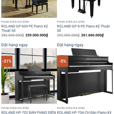
PIANO ĐIỆN GIA ĐÌNH
PIANO ĐIỆN GIA ĐÌNH
ROLAND GP-609 PE Piano Kỹ
ROLAND GP-9-PE Piano Kỹ Thuật
Thuật Số
Số
Giá
Giá
Giá
Giá
282.600.000
₫
259.000.000
₫
292.000.000
₫
261.660.000
₫
gốc
hiện
gốc
hiện
là:
tại
là:
tại
Đặt hàng ngay
Đặt hàng ngay
282.600.000₫.
là:
292.000.000₫.
là:
259.000.000₫.
261.6
-21%
-5%
PIANO ĐIỆN GIA ĐÌNH
PIANO ĐIỆN GIA ĐÌNH
ROLAND HP-704-CH Đàn Piano Kỹ
ROLAND HP-702 ĐÀN PIANO ĐIỆN