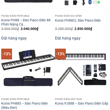
PIANO ĐIỆN PORTABLE
PIANO ĐIỆN GIA ĐÌNH
Konix PH88 – Đàn Piano Điện 88
Konix PH88CL Đàn Piano Điện
Phím Nặng Cả...
Giá
Giá
Giá
Giá
3.500.000
₫
3.040.000
₫
3.280.000
₫
2.850.000
₫
gốc
hiện
gốc
hiện
là:
tại
là:
tại
Đặt hàng ngay
Đặt hàng ngay
3.500.000₫.
là:
3.280.000₫.
là:
3.040.000₫.
2.850.000₫
-13%
-13%
PIANO ĐIỆN PORTABLE
PIANO ĐIỆN GẤP GỌN
Konix PH88S – Đàn Piano Điện
Konix PJ88B – Đàn Piano Điện Gấp
(Màu Đen)