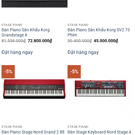
STAGE PIANO
STAGE PIANO
Đàn Piano Sân Khấu Korg
Đàn Piano Sân Khấu Korg SV2 73
Grandstage X
Phím
Giá
Giá
Giá
Giá
81.536.000
₫
72.800.000
₫
50.400.000
₫
45.000.000
₫
gốc
hiện
gốc
hiện
là:
tại
là:
tại
Đặt hàng ngay
Đặt hàng ngay
81.536.000₫.
là:
50.400.000₫.
là:
72.800.000₫.
45.000.0
-5%
-5%
STAGE PIANO
STAGE PIANO
Đàn Piano Stage Nord Grand 2 88
Đàn Stage Keyboard Nord Stage 4