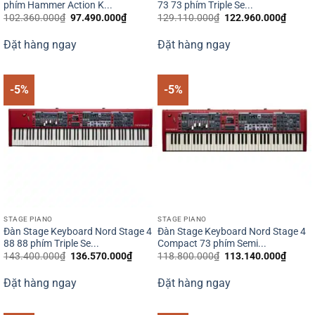
phím Hammer Action K...
73 73 phím Triple Se...
Giá
Giá
Giá
Giá
102.360.000
₫
97.490.000
₫
129.110.000
₫
122.960.000
₫
gốc
hiện
gốc
hiện
là:
tại
là:
tại
Đặt hàng ngay
Đặt hàng ngay
102.360.000₫.
là:
129.110.000₫.
là:
97.490.000₫.
122.9
-5%
-5%
STAGE PIANO
STAGE PIANO
Đàn Stage Keyboard Nord Stage 4
Đàn Stage Keyboard Nord Stage 4
88 88 phím Triple Se...
Compact 73 phím Semi...
Giá
Giá
Giá
Giá
143.400.000
₫
136.570.000
₫
118.800.000
₫
113.140.000
₫
gốc
hiện
gốc
hiện
là:
tại
là:
tại
Đặt hàng ngay
Đặt hàng ngay
143.400.000₫.
là:
118.800.000₫.
là:
136.570.000₫.
113.1