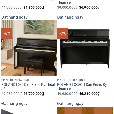
Thuật Số
Giá
Giá
Giá
Giá
44.000.000
₫
34.860.000
₫
39.000.000
₫
36.900.000
₫
gốc
hiện
gốc
hiện
là:
tại
là:
tại
Đặt hàng ngay
Đặt hàng ngay
44.000.000₫.
là:
39.000.000₫.
là:
34.860.000₫.
36.900.0
-6%
-7%
PIANO ĐIỆN GIA ĐÌNH
PIANO ĐIỆN GIA ĐÌNH
ROLAND LX-5 Đàn Piano Kỹ Thuật
ROLAND LX-5-CH Đàn Piano Kỹ
Số
Thuật Số
Giá
Giá
Giá
Giá
49.680.000
₫
46.700.000
₫
49.680.000
₫
46.210.000
₫
gốc
hiện
gốc
hiện
là:
tại
là:
tại
Đặt hàng ngay
Đặt hàng ngay
49.680.000₫.
là:
49.680.000₫.
là:
46.700.000₫.
46.210.0