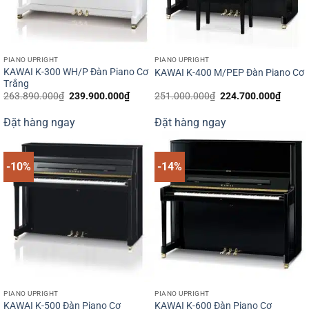
PIANO UPRIGHT
PIANO UPRIGHT
KAWAI K-300 WH/P Đàn Piano Cơ
KAWAI K-400 M/PEP Đàn Piano Cơ
Trắng
Giá
Giá
Giá
Giá
263.890.000
₫
239.900.000
₫
251.000.000
₫
224.700.000
₫
gốc
hiện
gốc
hiện
là:
tại
là:
tại
Đặt hàng ngay
Đặt hàng ngay
263.890.000₫.
là:
251.000.000₫.
là:
239.900.000₫.
224.7
-10%
-14%
PIANO UPRIGHT
PIANO UPRIGHT
KAWAI K-500 Đàn Piano Cơ
KAWAI K-600 Đàn Piano Cơ