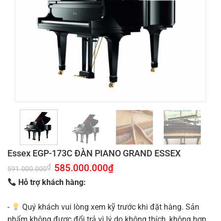
Essex EGP-173C ĐÀN PIANO GRAND ESSEX
Giá
585.000.000
₫
Giá
₫
591.000.000
gốc
hiện
là:
tại
Hỗ trợ khách hàng:
591.000.000₫.
là:
585.000.000₫.
-
Quý khách vui lòng xem kỹ trước khi đặt hàng. Sản
phẩm không được đổi trả vì lý do không thích, không hợp.