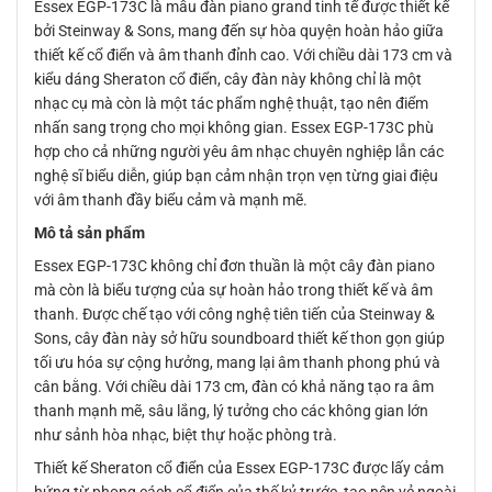
Essex EGP-173C là mẫu đàn piano grand tinh tế được thiết kế
bởi Steinway & Sons, mang đến sự hòa quyện hoàn hảo giữa
thiết kế cổ điển và âm thanh đỉnh cao. Với chiều dài 173 cm và
kiểu dáng Sheraton cổ điển, cây đàn này không chỉ là một
nhạc cụ mà còn là một tác phẩm nghệ thuật, tạo nên điểm
nhấn sang trọng cho mọi không gian. Essex EGP-173C phù
hợp cho cả những người yêu âm nhạc chuyên nghiệp lẫn các
nghệ sĩ biểu diễn, giúp bạn cảm nhận trọn vẹn từng giai điệu
với âm thanh đầy biểu cảm và mạnh mẽ.
Mô tả sản phẩm
Essex EGP-173C không chỉ đơn thuần là một cây đàn piano
mà còn là biểu tượng của sự hoàn hảo trong thiết kế và âm
thanh. Được chế tạo với công nghệ tiên tiến của Steinway &
Sons, cây đàn này sở hữu soundboard thiết kế thon gọn giúp
tối ưu hóa sự cộng hưởng, mang lại âm thanh phong phú và
cân bằng. Với chiều dài 173 cm, đàn có khả năng tạo ra âm
thanh mạnh mẽ, sâu lắng, lý tưởng cho các không gian lớn
như sảnh hòa nhạc, biệt thự hoặc phòng trà.
Thiết kế Sheraton cổ điển của Essex EGP-173C được lấy cảm
hứng từ phong cách cổ điển của thế kỷ trước, tạo nên vẻ ngoài