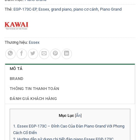
Thẻ:
EGP-173C-EP
,
Essex
,
grand piano
,
piano cơ cánh
,
Piano Grand
Thương hiệu:
Essex
MÔ TẢ
BRAND
THÔNG TIN THANH TOÁN
ĐÁNH GIÁ KHÁCH HÀNG
Mục Lục
[
Ẩn
]
1.
Essex EGP-173C – Đỉnh Cao Của Đàn Piano Grand Với Phong
Cách Cổ Điển
2.
Hướng dẫn sử dụng chi tiết đàn piano Essex EGP-173C