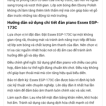
sang trọng và vượt thời gian. Lớp sơn bóng đen Ebony Polish
không chỉ làm tăng thêm tính thẩm mỹ mà còn giúp bảo vệ gỗ
đàn trước những tác động từ môi trường.
Hướng dẫn sử dụng chi tiết đàn piano Essex EGP-
173C
Lựa chọn vị trí đặt đàn: Đặt Essex EGP-173C tại một không
gian rộng rãi, thoáng mát và tránh ánh nắng trực tiếp để bảo
vệ lớp sơn bóng và chất lượng âm thanh của đàn. Nên chọn vị
trí xa các nguồn nhiệt hoặc nơi có độ ẩm cao để tránh ảnh
hưởng đến gỗ và dây đàn.
Điều chỉnh ghế ngồi: Sử dụng ghế đàn piano với chiều cao phù
hợp, đảm bảo tư thế ngồi đúng chuẩn khi chơi. Điều này không
chỉ giúp bạn thoải mái mà còn tăng hiệu quả biểu diễn.
Bảo trì định kỳ: Essex EGP-173C cần được bảo trì định kỳ bởi
các kỹ thuật viên chuyên nghiệp. Lên dây đàn ít nhất hai lần
một năm để đảm bảo âm thanh luôn chính xác và sắc nét.
Làm sạch đàn: Lau nhẹ bề mặt đàn bằng khăn mềm, khô hoặc
hơi ẩm. Tránh sử dụng các dung dịch hóa chất mạnh có thể