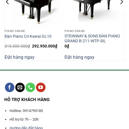
PIANO GRAND
PIANO GRAND
STEINWAY & SONS ĐÀN PIANO
Đàn Piano Cơ Kawai GL10
GRAND B-211-WTP-SIL
iá
Giá
Giá
315.000.000
₫
292.950.000
₫
0
₫
iện
gốc
hiện
ại
là:
tại
Đặt hàng ngay
Đặt hàng ngay
:
315.000.000₫.
là:
31.080.000₫.
292.950.000₫.
HỖ TRỢ KHÁCH HÀNG
Hotline: 0914795185
Hỗ trợ từ 7h -- 20h
Hướng dẫn đặt hàng