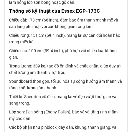
làm hỏng lớp sơn bóng hoặc gỗ đàn.
Thông số kỹ thuật của Essex EGP-173C
Chiều dài: 173 cm (68 inch), đảm bảo âm thanh mạnh mẽ và
sâu lắng phù hợp với các không gian rộng lớn.
Chiều rộng: 151 cm (59.4 inch), mang lại sự cân đối hoàn hảo
trong thiết kế.
Chiều cao: 100 cm (39.4 inch), phù hợp với nhiều loại không
gian.
Trọng lượng: 309 kg, tạo độ ổn định và chắc chắn, giúp duy trì
chất lượng âm thanh vượt trội.
Soundboard thon gọn, tối ưu hóa sự cộng hưởng âm thanh và
tăng khối lượng âm thanh.
Thiết kế Sheraton cổ điển, mang lại vẻ đẹp vượt thời gian và
sang trọng.
Lớp sơn: Đen bóng (Ebony Polish), bảo vệ và tăng tính thẩm
mỹ cho đàn.
Các bộ phận như pinblock, dây đàn, khung, thanh giằng, và