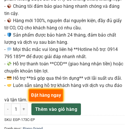
-
Chúng tôi đảm bảo giao hàng nhanh chóng và đáng
tin cậy.
-
Hàng mới 100%, nguyên đai nguyên kiện, đầy đủ giấy
tờ CO, CQ cho khách hàng có nhu cầu.
-
Sản phẩm được bảo hành 24 tháng, đảm bảo chất
lượng và dịch vụ sau bán hàng.
-
Mọi thắc mắc vui lòng liên hệ **Hotline hỗ trợ: 0914
795 185** để được giải đáp nhanh nhất.
-
Hỗ trợ thanh toán **COD** (giao hàng nhận tiền) hoặc
chuyển khoản tiện lợi.
-
Hỗ trợ **trả góp qua thẻ tín dụng** với lãi suất ưu đãi.
-
Luôn sẵn sàng hỗ trợ khách hàng với dịch vụ chu đáo
Đặt hàng ngay
và tận tâm.
Essex EGP-173C ĐÀN PIANO GRAND ESSEX số lượng
Thêm vào giỏ hàng
SKU:
EGP-173C-EP
Danh mục:
Piano Grand