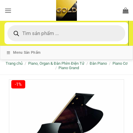
Bỏ
qua
nội
dung
Tìm
kiếm
sản
phẩm
Menu Sản Phẩm
Trang chủ
/
Piano, Organ & Đàn Phím Điện Tử
/
Đàn Piano
/
Piano Cơ
/
Piano Grand
-1%