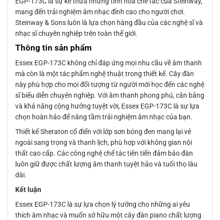
EGP-173C là sự kế thừa những tinh hoa chế tác của Steinway,
mang đến trải nghiệm âm nhạc đỉnh cao cho người chơi.
Steinway & Sons luôn là lựa chọn hàng đầu của các nghệ sĩ và
nhạc sĩ chuyên nghiệp trên toàn thế giới.
Thông tin sản phẩm
Essex EGP-173C không chỉ đáp ứng mọi nhu cầu về âm thanh
mà còn là một tác phẩm nghệ thuật trong thiết kế. Cây đàn
này phù hợp cho mọi đối tượng từ người mới học đến các nghệ
sĩ biểu diễn chuyên nghiệp. Với âm thanh phong phú, cân bằng
và khả năng cộng hưởng tuyệt vời, Essex EGP-173C là sự lựa
chọn hoàn hảo để nâng tầm trải nghiệm âm nhạc của bạn.
Thiết kế Sheraton cổ điển với lớp sơn bóng đen mang lại vẻ
ngoài sang trọng và thanh lịch, phù hợp với không gian nội
thất cao cấp. Các công nghệ chế tác tiên tiến đảm bảo đàn
luôn giữ được chất lượng âm thanh tuyệt hảo và tuổi thọ lâu
dài.
Kết luận
Essex EGP-173C là sự lựa chọn lý tưởng cho những ai yêu
thích âm nhạc và muốn sở hữu một cây đàn piano chất lượng