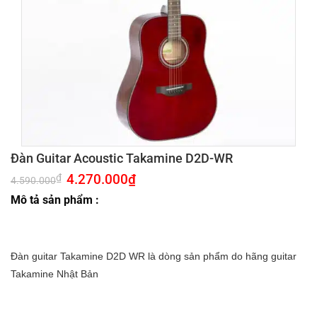
Đàn Guitar Acoustic Takamine D2D-WR
Giá
4.270.000
₫
Giá
₫
4.590.000
gốc
hiện
là:
tại
Mô tả sản phẩm :
4.590.000₫.
là:
4.270.000₫.
Đàn guitar Takamine D2D WR là dòng sản phẩm do hãng guitar
Takamine Nhật Bản