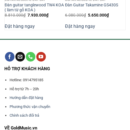
Đàn guitar tanglewood TW4 KOA
S
Đàn Guitar Takamine GS430S
( làm từ gỗ KOA )
Giá
Giá
Giá
Giá
8.810.000
₫
7.930.000
₫
6.080.000
₫
5.650.000
₫
gốc
hiện
gốc
hiện
là:
tại
là:
tại
Đặt hàng ngay
Đặt hàng ngay
8.810.000₫.
là:
6.080.000₫.
là:
000₫.
7.930.000₫.
5.650.000₫
HỖ TRỢ KHÁCH HÀNG
Hotline: 0914795185
Hỗ trợ từ 7h -- 20h
Hướng dẫn đặt hàng
Phương thức vận chuyển
Chính sách đổi trả
VỀ GoldMusic.vn