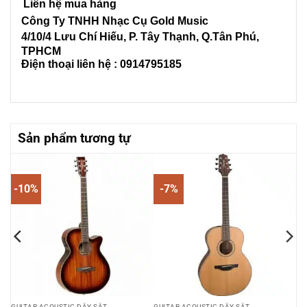
Liên hệ mua hàng
Công Ty TNHH Nhạc Cụ Gold Music
4/10/4 L
ưu Chí Hiếu, P. Tây Thạnh
, Q.Tân Phú,
TPHCM
Điện thoại liên hệ : 0914795185
Sản phẩm tương tự
-10%
-7%
GUITAR ACOUSTIC DÂY SẮT
GUITAR ACOUSTIC DÂY SẮT