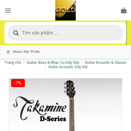
Bỏ
qua
nội
dung
Tìm
kiếm
sản
phẩm
Menu Sản Phẩm
Trang chủ
/
Guitar, Bass & Nhạc Cụ Dây Gảy
/
Guitar Acoustic & Classic
/
Guitar Acoustic Dây Sắt
-7%