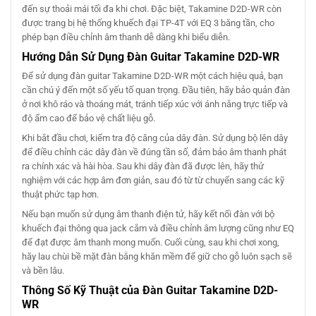
đến sự thoải mái tối đa khi chơi. Đặc biệt, Takamine D2D-WR còn
được trang bị hệ thống khuếch đại TP-4T với EQ 3 băng tần, cho
phép bạn điều chỉnh âm thanh dễ dàng khi biểu diễn.
Hướng Dẫn Sử Dụng Đàn Guitar Takamine D2D-WR
Để sử dụng đàn guitar Takamine D2D-WR một cách hiệu quả, bạn
cần chú ý đến một số yếu tố quan trọng. Đầu tiên, hãy bảo quản đàn
ở nơi khô ráo và thoáng mát, tránh tiếp xúc với ánh nắng trực tiếp và
độ ẩm cao để bảo vệ chất liệu gỗ.
Khi bắt đầu chơi, kiểm tra độ căng của dây đàn. Sử dụng bộ lên dây
để điều chỉnh các dây đàn về đúng tần số, đảm bảo âm thanh phát
ra chính xác và hài hòa. Sau khi dây đàn đã được lên, hãy thử
nghiệm với các hợp âm đơn giản, sau đó từ từ chuyển sang các kỹ
thuật phức tạp hơn.
Nếu bạn muốn sử dụng âm thanh điện tử, hãy kết nối đàn với bộ
khuếch đại thông qua jack cắm và điều chỉnh âm lượng cũng như EQ
để đạt được âm thanh mong muốn. Cuối cùng, sau khi chơi xong,
hãy lau chùi bề mặt đàn bằng khăn mềm để giữ cho gỗ luôn sạch sẽ
và bền lâu.
Thông Số Kỹ Thuật của Đàn Guitar Takamine D2D-
WR