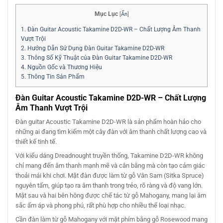
Mục Lục
[
Ẩn
]
1.
Đàn Guitar Acoustic Takamine D2D-WR – Chất Lượng Âm Thanh
Vượt Trội
2.
Hướng Dẫn Sử Dụng Đàn Guitar Takamine D2D-WR
3.
Thông Số Kỹ Thuật của Đàn Guitar Takamine D2D-WR
4.
Nguồn Gốc và Thương Hiệu
5.
Thông Tin Sản Phẩm
Đàn Guitar Acoustic Takamine D2D-WR – Chất Lượng
Âm Thanh Vượt Trội
Đàn guitar Acoustic Takamine D2D-WR là sản phẩm hoàn hảo cho
những ai đang tìm kiếm một cây đàn với âm thanh chất lượng cao và
thiết kế tinh tế.
Với kiểu dáng Dreadnought truyền thống, Takamine D2D-WR không
chỉ mang đến âm thanh mạnh mẽ và cân bằng mà còn tạo cảm giác
thoải mái khi chơi. Mặt đàn được làm từ gỗ Vân Sam (Sitka Spruce)
nguyên tấm, giúp tạo ra âm thanh trong trẻo, rõ ràng và độ vang lớn.
Mặt sau và hai bên hông được chế tác từ gỗ Mahogany, mang lại âm
sắc ấm áp và phong phú, rất phù hợp cho nhiều thể loại nhạc.
Cần đàn làm từ gỗ Mahogany với mặt phím bằng gỗ Rosewood mang