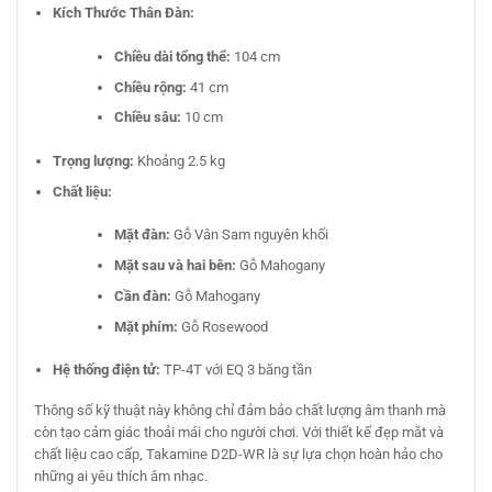
Kích Thước Thân Đàn:
Chiều dài tổng thể:
104 cm
Chiều rộng:
41 cm
Chiều sâu:
10 cm
Trọng lượng:
Khoảng 2.5 kg
Chất liệu:
Mặt đàn:
Gỗ Vân Sam nguyên khối
Mặt sau và hai bên:
Gỗ Mahogany
Cần đàn:
Gỗ Mahogany
Mặt phím:
Gỗ Rosewood
Hệ thống điện tử:
TP-4T với EQ 3 băng tần
Thông số kỹ thuật này không chỉ đảm bảo chất lượng âm thanh mà
còn tạo cảm giác thoải mái cho người chơi. Với thiết kế đẹp mắt và
chất liệu cao cấp, Takamine D2D-WR là sự lựa chọn hoàn hảo cho
những ai yêu thích âm nhạc.