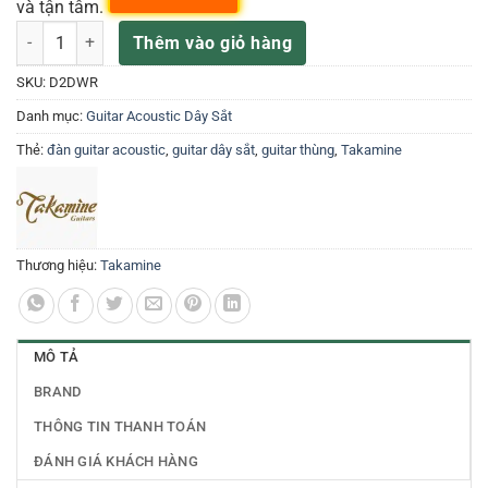
và tận tâm.
Đàn Guitar Acoustic Takamine D2D-WR số lượng
Thêm vào giỏ hàng
SKU:
D2DWR
Danh mục:
Guitar Acoustic Dây Sắt
Thẻ:
đàn guitar acoustic
,
guitar dây sắt
,
guitar thùng
,
Takamine
Thương hiệu:
Takamine
MÔ TẢ
BRAND
THÔNG TIN THANH TOÁN
ĐÁNH GIÁ KHÁCH HÀNG