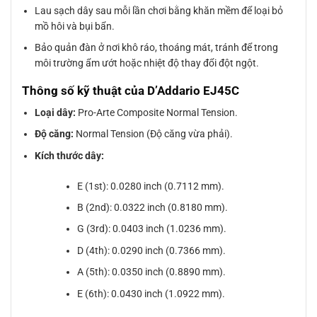
Lau sạch dây sau mỗi lần chơi bằng khăn mềm để loại bỏ
mồ hôi và bụi bẩn.
Bảo quản đàn ở nơi khô ráo, thoáng mát, tránh để trong
môi trường ẩm ướt hoặc nhiệt độ thay đổi đột ngột.
Thông số kỹ thuật của D’Addario EJ45C
Loại dây:
Pro-Arte Composite Normal Tension.
Độ căng:
Normal Tension (Độ căng vừa phải).
Kích thước dây:
E (1st): 0.0280 inch (0.7112 mm).
B (2nd): 0.0322 inch (0.8180 mm).
G (3rd): 0.0403 inch (1.0236 mm).
D (4th): 0.0290 inch (0.7366 mm).
A (5th): 0.0350 inch (0.8890 mm).
E (6th): 0.0430 inch (1.0922 mm).