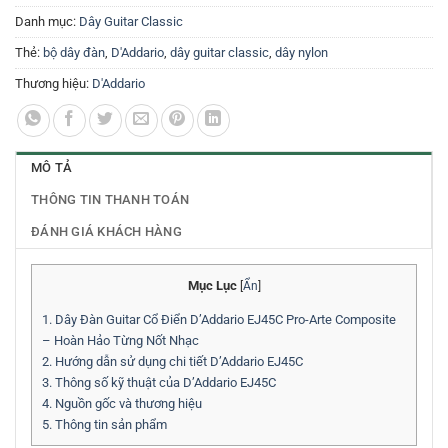
Danh mục:
Dây Guitar Classic
Thẻ:
bộ dây đàn
,
D'Addario
,
dây guitar classic
,
dây nylon
Thương hiệu:
D'Addario
MÔ TẢ
THÔNG TIN THANH TOÁN
ĐÁNH GIÁ KHÁCH HÀNG
Mục Lục
[
Ẩn
]
1.
Dây Đàn Guitar Cổ Điển D’Addario EJ45C Pro-Arte Composite
– Hoàn Hảo Từng Nốt Nhạc
2.
Hướng dẫn sử dụng chi tiết D’Addario EJ45C
3.
Thông số kỹ thuật của D’Addario EJ45C
4.
Nguồn gốc và thương hiệu
5.
Thông tin sản phẩm