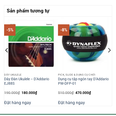
Sản phẩm tương tự
-5%
-8%
DÂY UKULELE
PICK, SLIDE & DỤNG CỤ CHƠI
Dây Đàn Ukulele – D’Addario
Dụng cụ tập ngón tay D’Addario
EJ88S
PW-DFP-01
Giá
Giá
Giá
Giá
190.000
₫
180.000
₫
510.000
₫
470.000
₫
gốc
hiện
gốc
hiện
là:
tại
là:
tại
Đặt hàng ngay
Đặt hàng ngay
190.000₫.
là:
510.000₫.
là:
180.000₫.
470.000₫.