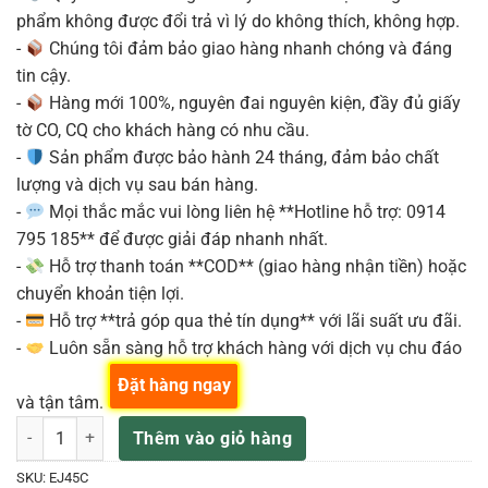
phẩm không được đổi trả vì lý do không thích, không hợp.
-
Chúng tôi đảm bảo giao hàng nhanh chóng và đáng
tin cậy.
-
Hàng mới 100%, nguyên đai nguyên kiện, đầy đủ giấy
tờ CO, CQ cho khách hàng có nhu cầu.
-
Sản phẩm được bảo hành 24 tháng, đảm bảo chất
lượng và dịch vụ sau bán hàng.
-
Mọi thắc mắc vui lòng liên hệ **Hotline hỗ trợ: 0914
795 185** để được giải đáp nhanh nhất.
-
Hỗ trợ thanh toán **COD** (giao hàng nhận tiền) hoặc
chuyển khoản tiện lợi.
-
Hỗ trợ **trả góp qua thẻ tín dụng** với lãi suất ưu đãi.
-
Luôn sẵn sàng hỗ trợ khách hàng với dịch vụ chu đáo
Đặt hàng ngay
và tận tâm.
D'ADDARIO DÂY ĐÀN GUITAR NYLON ARTE COMP NORMAL TENS EJ4
Thêm vào giỏ hàng
SKU:
EJ45C