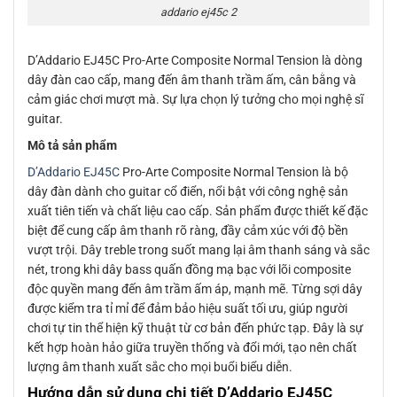
addario ej45c 2
D’Addario EJ45C Pro-Arte Composite Normal Tension là dòng
dây đàn cao cấp, mang đến âm thanh trầm ấm, cân bằng và
cảm giác chơi mượt mà. Sự lựa chọn lý tưởng cho mọi nghệ sĩ
guitar.
Mô tả sản phẩm
D’Addario EJ45C
Pro-Arte Composite Normal Tension là bộ
dây đàn dành cho guitar cổ điển, nổi bật với công nghệ sản
xuất tiên tiến và chất liệu cao cấp. Sản phẩm được thiết kế đặc
biệt để cung cấp âm thanh rõ ràng, đầy cảm xúc với độ bền
vượt trội. Dây treble trong suốt mang lại âm thanh sáng và sắc
nét, trong khi dây bass quấn đồng mạ bạc với lõi composite
độc quyền mang đến âm trầm ấm áp, mạnh mẽ. Từng sợi dây
được kiểm tra tỉ mỉ để đảm bảo hiệu suất tối ưu, giúp người
chơi tự tin thể hiện kỹ thuật từ cơ bản đến phức tạp. Đây là sự
kết hợp hoàn hảo giữa truyền thống và đổi mới, tạo nên chất
lượng âm thanh xuất sắc cho mọi buổi biểu diễn.
Hướng dẫn sử dụng chi tiết D’Addario EJ45C