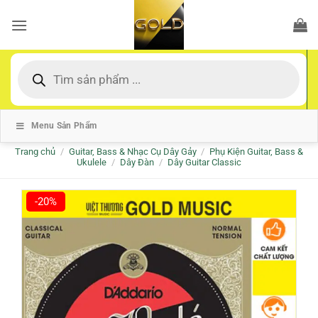
Bỏ
qua
nội
dung
Tìm
kiếm
sản
phẩm
Menu Sản Phẩm
Trang chủ
/
Guitar, Bass & Nhạc Cụ Dây Gảy
/
Phụ Kiện Guitar, Bass &
Ukulele
/
Dây Đàn
/
Dây Guitar Classic
-20%