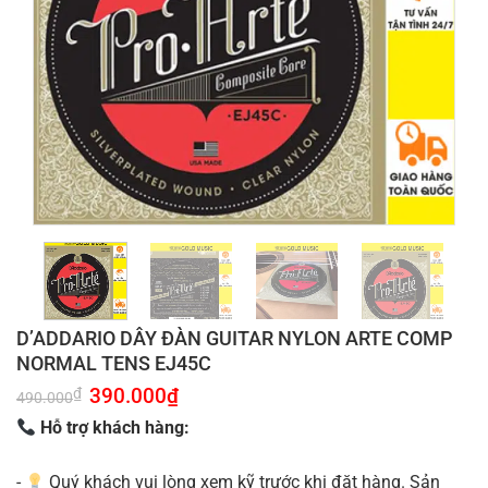
D’ADDARIO DÂY ĐÀN GUITAR NYLON ARTE COMP
NORMAL TENS EJ45C
Giá
390.000
₫
Giá
₫
490.000
gốc
hiện
là:
tại
Hỗ trợ khách hàng:
490.000₫.
là:
390.000₫.
-
Quý khách vui lòng xem kỹ trước khi đặt hàng. Sản