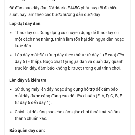
Để đảm bảo dây đàn D’Addario EJ45C phát huy tối đa hiệu
suất, hãy làm theo các bước hướng dẫn dưới đây:
Lắp đặt dây đàn:
Tháo dây cũ: Dùng dụng cụ chuyên dụng để tháo dây cũ
một cách nhẹ nhàng, tránh làm tổn hại đến ngựa đàn hoặc
lược đàn.
Lắp dây mới: Đặt từng dây theo thứ tự từ dây 1 (E cao) đến
dây 6 (E thấp). Buộc chặt tại ngựa đàn và quấn dây quanh
trục lên dây, đảm bảo không bị trượt trong quá trình chơi.
Lên dây và kiểm tra:
Sử dụng máy lên dây hoặc ứng dụng hỗ trợ để đảm bảo
mỗi dây được căng đúng cao độ tiêu chuẩn (E, A, D, G, B, E
từ dây 6 đến dây 1).
Chỉnh lại độ căng sao cho cảm giác chơi thoải mái và âm
thanh chuẩn xác.
Bảo quản dây đàn: