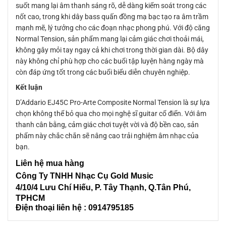
suốt mang lại âm thanh sáng rõ, dễ dàng kiểm soát trong các
nốt cao, trong khi dây bass quấn đồng mạ bạc tạo ra âm trầm
mạnh mẽ, lý tưởng cho các đoạn nhạc phong phú. Với độ căng
Normal Tension, sản phẩm mang lại cảm giác chơi thoải mái,
không gây mỏi tay ngay cả khi chơi trong thời gian dài. Bộ dây
này không chỉ phù hợp cho các buổi tập luyện hàng ngày mà
còn đáp ứng tốt trong các buổi biểu diễn chuyên nghiệp.
Kết luận
D’Addario EJ45C Pro-Arte Composite Normal Tension là sự lựa
chọn không thể bỏ qua cho mọi nghệ sĩ guitar cổ điển. Với âm
thanh cân bằng, cảm giác chơi tuyệt vời và độ bền cao, sản
phẩm này chắc chắn sẽ nâng cao trải nghiệm âm nhạc của
bạn.
Liên
hệ mua hàng
Công Ty TNHH Nhạc Cụ Gold Music
4/10/4 L
ưu Chí Hiếu, P. Tây Thạnh
, Q.Tân Phú,
TPHCM
Điện thoại liên hệ : 0914795185