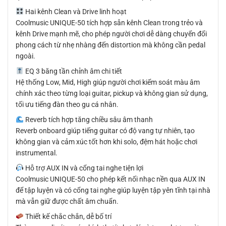
Hai kênh Clean và Drive linh hoạt
Coolmusic UNIQUE-50 tích hợp sẵn kênh Clean trong trẻo và
kênh Drive mạnh mẽ, cho phép người chơi dễ dàng chuyển đổi
phong cách từ nhẹ nhàng đến distortion mà không cần pedal
ngoài.
EQ 3 băng tần chỉnh âm chi tiết
Hệ thống Low, Mid, High giúp người chơi kiểm soát màu âm
chính xác theo từng loại guitar, pickup và không gian sử dụng,
tối ưu tiếng đàn theo gu cá nhân.
Reverb tích hợp tăng chiều sâu âm thanh
Reverb onboard giúp tiếng guitar có độ vang tự nhiên, tạo
không gian và cảm xúc tốt hơn khi solo, đệm hát hoặc chơi
instrumental.
Hỗ trợ AUX IN và cổng tai nghe tiện lợi
Coolmusic UNIQUE-50 cho phép kết nối nhạc nền qua AUX IN
để tập luyện và có cổng tai nghe giúp luyện tập yên tĩnh tại nhà
mà vẫn giữ được chất âm chuẩn.
Thiết kế chắc chắn, dễ bố trí