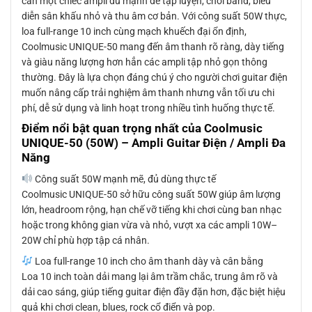
cần một chiếc ampli đủ mạnh để tập luyện, chơi band, biểu
diễn sân khấu nhỏ và thu âm cơ bản. Với công suất 50W thực,
loa full-range 10 inch cùng mạch khuếch đại ổn định,
Coolmusic UNIQUE-50 mang đến âm thanh rõ ràng, dày tiếng
và giàu năng lượng hơn hẳn các ampli tập nhỏ gọn thông
thường. Đây là lựa chọn đáng chú ý cho người chơi guitar điện
muốn nâng cấp trải nghiệm âm thanh nhưng vẫn tối ưu chi
phí, dễ sử dụng và linh hoạt trong nhiều tình huống thực tế.
Điểm nổi bật quan trọng nhất của Coolmusic
UNIQUE-50 (50W) – Ampli Guitar Điện / Ampli Đa
Năng
Công suất 50W mạnh mẽ, đủ dùng thực tế
Coolmusic UNIQUE-50 sở hữu công suất 50W giúp âm lượng
lớn, headroom rộng, hạn chế vỡ tiếng khi chơi cùng ban nhạc
hoặc trong không gian vừa và nhỏ, vượt xa các ampli 10W–
20W chỉ phù hợp tập cá nhân.
Loa full-range 10 inch cho âm thanh dày và cân bằng
Loa 10 inch toàn dải mang lại âm trầm chắc, trung âm rõ và
dải cao sáng, giúp tiếng guitar điện đầy đặn hơn, đặc biệt hiệu
quả khi chơi clean, blues, rock cổ điển và pop.