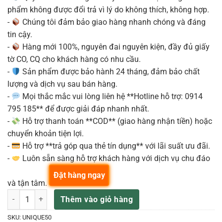
phẩm không được đổi trả vì lý do không thích, không hợp.
-
Chúng tôi đảm bảo giao hàng nhanh chóng và đáng
tin cậy.
-
Hàng mới 100%, nguyên đai nguyên kiện, đầy đủ giấy
tờ CO, CQ cho khách hàng có nhu cầu.
-
Sản phẩm được bảo hành 24 tháng, đảm bảo chất
lượng và dịch vụ sau bán hàng.
-
Mọi thắc mắc vui lòng liên hệ **Hotline hỗ trợ: 0914
795 185** để được giải đáp nhanh nhất.
-
Hỗ trợ thanh toán **COD** (giao hàng nhận tiền) hoặc
chuyển khoản tiện lợi.
-
Hỗ trợ **trả góp qua thẻ tín dụng** với lãi suất ưu đãi.
-
Luôn sẵn sàng hỗ trợ khách hàng với dịch vụ chu đáo
Đặt hàng ngay
và tận tâm.
Coolmusic UNIQUE-50 (50W) – Ampli Guitar Điện / Ampli Đa Năng số
Thêm vào giỏ hàng
SKU:
UNIQUE50