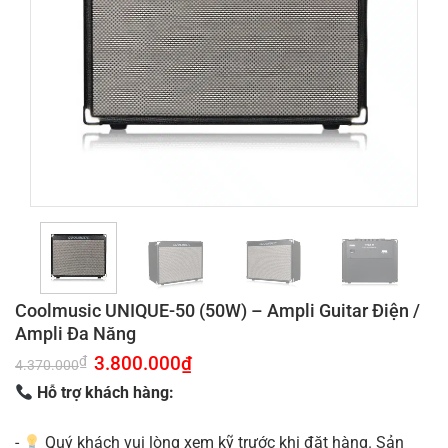
Coolmusic UNIQUE-50 (50W) – Ampli Guitar Điện /
Ampli Đa Năng
Giá
3.800.000
₫
Giá
₫
4.370.000
gốc
hiện
là:
tại
Hỗ trợ khách hàng:
4.370.000₫.
là:
3.800.000₫.
-
Quý khách vui lòng xem kỹ trước khi đặt hàng. Sản