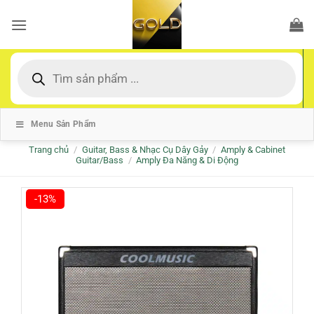
Bỏ
qua
nội
dung
Tìm
kiếm
sản
phẩm
Menu Sản Phẩm
Trang chủ
/
Guitar, Bass & Nhạc Cụ Dây Gảy
/
Amply & Cabinet
Guitar/Bass
/
Amply Đa Năng & Di Động
-13%