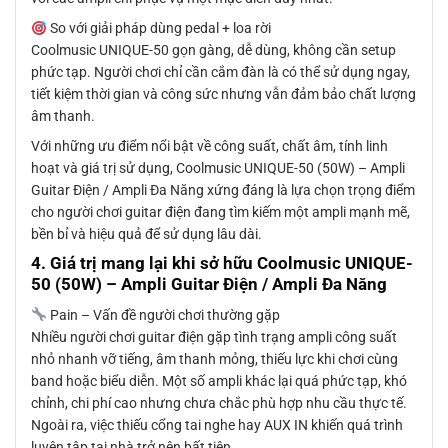
So với giải pháp dùng pedal + loa rời
Coolmusic UNIQUE-50 gọn gàng, dễ dùng, không cần setup
phức tạp. Người chơi chỉ cần cắm đàn là có thể sử dụng ngay,
tiết kiệm thời gian và công sức nhưng vẫn đảm bảo chất lượng
âm thanh.
Với những ưu điểm nổi bật về công suất, chất âm, tính linh
hoạt và giá trị sử dụng, Coolmusic UNIQUE-50 (50W) – Ampli
Guitar Điện / Ampli Đa Năng xứng đáng là lựa chọn trọng điểm
cho người chơi guitar điện đang tìm kiếm một ampli mạnh mẽ,
bền bỉ và hiệu quả để sử dụng lâu dài.
4. Giá trị mang lại khi sở hữu Coolmusic UNIQUE-
50 (50W) – Ampli Guitar Điện / Ampli Đa Năng
Pain – Vấn đề người chơi thường gặp
Nhiều người chơi guitar điện gặp tình trạng ampli công suất
nhỏ nhanh vỡ tiếng, âm thanh mỏng, thiếu lực khi chơi cùng
band hoặc biểu diễn. Một số ampli khác lại quá phức tạp, khó
chỉnh, chi phí cao nhưng chưa chắc phù hợp nhu cầu thực tế.
Ngoài ra, việc thiếu cổng tai nghe hay AUX IN khiến quá trình
luyện tập tại nhà trở nên bất tiện.