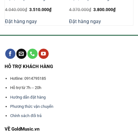
Giá
Giá
Giá
Giá
4.040.000
₫
3.510.000
₫
4.370.000
₫
3.800.000
₫
gốc
hiện
gốc
hiện
là:
tại
là:
tại
Đặt hàng ngay
Đặt hàng ngay
4.040.000₫.
là:
4.370.000₫.
là:
000₫.
3.510.000₫.
3.800.000₫
HỖ TRỢ KHÁCH HÀNG
Hotline: 0914795185
Hỗ trợ từ 7h -- 20h
Hướng dẫn đặt hàng
Phương thức vận chuyển
Chính sách đổi trả
VỀ GoldMusic.vn