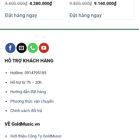
Giá
Giá
Giá
Giá
4.600.000
₫
4.280.000
₫
9.850.000
₫
9.160.000
₫
n
gốc
hiện
gốc
hiện
là:
tại
là:
tại
Đặt hàng ngay
Đặt hàng ngay
4.600.000₫.
là:
9.850.000₫.
là:
650.000₫.
4.280.000₫.
9.160.000₫
HỖ TRỢ KHÁCH HÀNG
Hotline: 0914795185
Hỗ trợ từ 7h -- 20h
Hướng dẫn đặt hàng
Phương thức vận chuyển
Chính sách đổi trả
VỀ GoldMusic.vn
Giới thiệu Công Ty GoldMusic