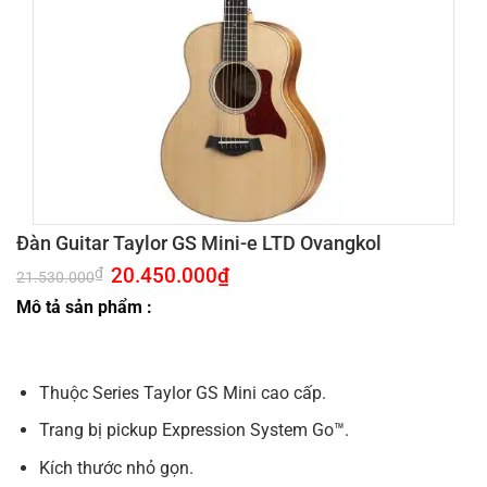
Đàn Guitar Taylor GS Mini-e LTD Ovangkol
Giá
20.450.000
₫
Giá
₫
21.530.000
gốc
hiện
là:
tại
Mô tả sản phẩm :
21.530.000₫.
là:
20.450.000₫.
Thuộc Series Taylor GS Mini cao cấp.
Trang bị pickup Expression System Go™.
Kích thước nhỏ gọn.