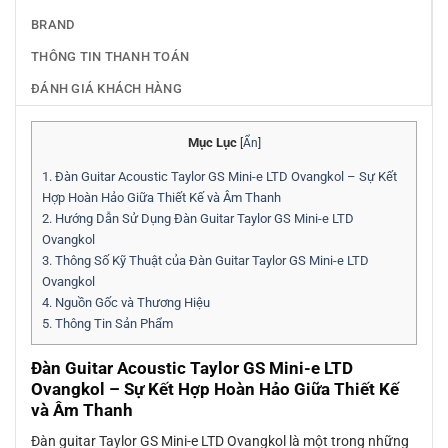
BRAND
THÔNG TIN THANH TOÁN
ĐÁNH GIÁ KHÁCH HÀNG
Mục Lục
[
Ẩn
]
1.
Đàn Guitar Acoustic Taylor GS Mini-e LTD Ovangkol – Sự Kết
Hợp Hoàn Hảo Giữa Thiết Kế và Âm Thanh
2.
Hướng Dẫn Sử Dụng Đàn Guitar Taylor GS Mini-e LTD
Ovangkol
3.
Thông Số Kỹ Thuật của Đàn Guitar Taylor GS Mini-e LTD
Ovangkol
4.
Nguồn Gốc và Thương Hiệu
5.
Thông Tin Sản Phẩm
Đàn Guitar Acoustic Taylor GS Mini-e LTD
Ovangkol – Sự Kết Hợp Hoàn Hảo Giữa Thiết Kế
và Âm Thanh
Đàn guitar Taylor GS Mini-e LTD Ovangkol là một trong những