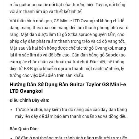
mẫu guitar acoustic nổi bật của thương hiệu Taylor, nổi tiếng
với âm thanh ấm áp và thiết kế tinh tế.
Với thân hình nhỏ gọn, GS Mini-e LTD Ovangkol không chỉ dễ
dàng mang theo mà còn mang đến âm thanh phong phú và rõ
ràng. Mặt đàn được làm từ gỗ Sitka spruce nguyên tấm, cho
phép cây đàn phát ra âm thanh trong trẻo và có độ vang tốt.
Mặt sau và hai bên hông được chế tác từ gỗ Ovangkol, mang
lại âm sắc ấm áp và độ bền cao. Cần đàn bằng gỗ Sapele tạo
cảm giác chắc chắn và thoải mái khi chơi. Đặc biệt, hệ thống
điện tử ES-B giúp khuếch đại âm thanh một cách tự nhiên, lý
tưởng cho việc biểu diễn trên sân khấu.
Hướng Dẫn Sử Dụng Đàn Guitar Taylor GS Mini-e
LTD Ovangkol
Điều Chỉnh Dây Đàn:
Trước khi chơi, hãy kiểm tra độ căng của các dây đàn bằng
máy lên dây để đảm bảo âm thanh chuẩn xác và đồng đều.
Bảo Quản Đàn:
Để đàn ở nơi thoáng mát, tránh ánh nắng mặt trời trực tiếp