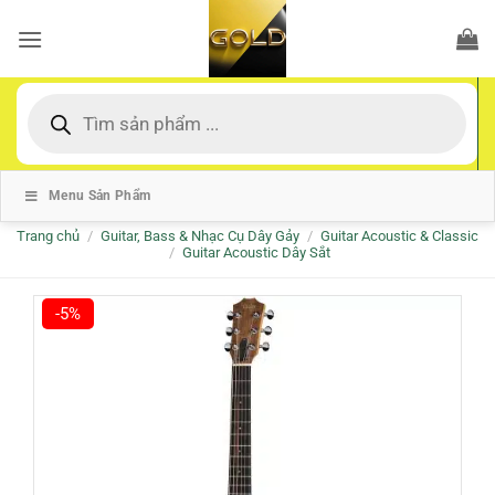
Bỏ
qua
nội
dung
Tìm
kiếm
sản
phẩm
Menu Sản Phẩm
Trang chủ
/
Guitar, Bass & Nhạc Cụ Dây Gảy
/
Guitar Acoustic & Classic
/
Guitar Acoustic Dây Sắt
-5%