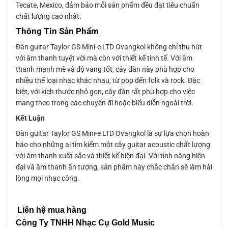
Tecate, Mexico, đảm bảo mỗi sản phẩm đều đạt tiêu chuẩn
chất lượng cao nhất.
Thông Tin Sản Phẩm
Đàn guitar Taylor GS Mini-e LTD Ovangkol không chỉ thu hút
với âm thanh tuyệt vời mà còn với thiết kế tinh tế. Với âm
thanh mạnh mẽ và độ vang tốt, cây đàn này phù hợp cho
nhiều thể loại nhạc khác nhau, từ pop đến folk và rock. Đặc
biệt, với kích thước nhỏ gọn, cây đàn rất phù hợp cho việc
mang theo trong các chuyến đi hoặc biểu diễn ngoài trời.
Kết Luận
Đàn guitar Taylor GS Mini-e LTD Ovangkol là sự lựa chọn hoàn
hảo cho những ai tìm kiếm một cây guitar acoustic chất lượng
với âm thanh xuất sắc và thiết kế hiện đại. Với tính năng hiện
đại và âm thanh ấn tượng, sản phẩm này chắc chắn sẽ làm hài
lòng mọi nhạc công.
Liên hệ mua hàng
Công Ty TNHH Nhạc Cụ Gold Music