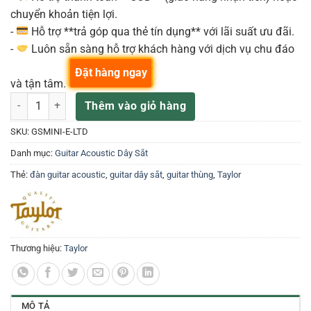
chuyển khoản tiện lợi.
-
Hỗ trợ **trả góp qua thẻ tín dụng** với lãi suất ưu đãi.
-
Luôn sẵn sàng hỗ trợ khách hàng với dịch vụ chu đáo
Đặt hàng ngay
và tận tâm.
Đàn Guitar Taylor GS Mini-e LTD Ovangkol số lượng
Thêm vào giỏ hàng
SKU:
GSMINI-E-LTD
Danh mục:
Guitar Acoustic Dây Sắt
Thẻ:
đàn guitar acoustic
,
guitar dây sắt
,
guitar thùng
,
Taylor
Thương hiệu:
Taylor
MÔ TẢ