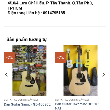
4/10/4 L
ưu Chí Hiếu, P. Tây Thạnh
, Q.Tân Phú,
TPHCM
Điện thoại liên hệ : 0914795185
Sản phẩm tương tự
-7%
-7%
GUITAR ACOUSTIC DÂY SẮT
GUITAR ACOUSTIC DÂY SẮT
Đàn Guitar Takamine GD51CE-
Đàn Guitar Samick GD-100SCE
NAT