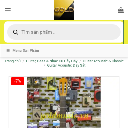
Bỏ
qua
nội
dung
Tìm
kiếm
sản
phẩm
Menu Sản Phẩm
Trang chủ
/
Guitar, Bass & Nhạc Cụ Dây Gảy
/
Guitar Acoustic & Classic
/
Guitar Acoustic Dây Sắt
-7%