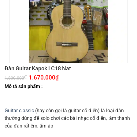
Đàn Guitar Kapok LC18 Nat
Giá
1.670.000
₫
Giá
₫
1.800.000
gốc
hiện
là:
tại
Mô tả sản phẩm :
1.800.000₫.
là:
1.670.000₫.
Guitar classic
(hay còn gọi là guitar cổ điển) là loại đàn
thường dùng để solo chơi các bài nhạc cổ điển, âm thanh
của đàn rất êm, ấm áp