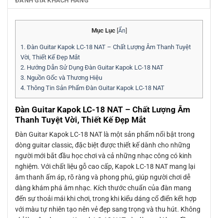
ĐÁNH GIÁ KHÁCH HÀNG
Mục Lục
[
Ẩn
]
1.
Đàn Guitar Kapok LC-18 NAT – Chất Lượng Âm Thanh Tuyệt
Vời, Thiết Kế Đẹp Mắt
2.
Hướng Dẫn Sử Dụng Đàn Guitar Kapok LC-18 NAT
3.
Nguồn Gốc và Thương Hiệu
4.
Thông Tin Sản Phẩm Đàn Guitar Kapok LC-18 NAT
Đàn Guitar Kapok LC-18 NAT – Chất Lượng Âm
Thanh Tuyệt Vời, Thiết Kế Đẹp Mắt
Đàn Guitar Kapok LC-18 NAT là một sản phẩm nổi bật trong
dòng guitar classic, đặc biệt được thiết kế dành cho những
người mới bắt đầu học chơi và cả những nhạc công có kinh
nghiệm. Với chất liệu gỗ cao cấp, Kapok LC-18 NAT mang lại
âm thanh ấm áp, rõ ràng và phong phú, giúp người chơi dễ
dàng khám phá âm nhạc. Kích thước chuẩn của đàn mang
đến sự thoải mái khi chơi, trong khi kiểu dáng cổ điển kết hợp
với màu tự nhiên tạo nên vẻ đẹp sang trọng và thu hút. Không