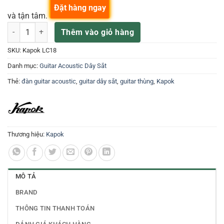
Đặt hàng ngay
và tận tâm.
Đàn Guitar Kapok LC18 Nat số lượng
Thêm vào giỏ hàng
SKU:
Kapok LC18
Danh mục:
Guitar Acoustic Dây Sắt
Thẻ:
đàn guitar acoustic
,
guitar dây sắt
,
guitar thùng
,
Kapok
Thương hiệu:
Kapok
MÔ TẢ
BRAND
THÔNG TIN THANH TOÁN