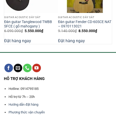
GUITAR ACOUSTIC DÂY SẮT
GUITAR ACOUSTIC DÂY SẮT
Đàn guitar Tanglewood TWBB
Đàn guitar Fender CD-60SCE NAT
SFCE ( gỗ mahogany )
– 0970113021
Giá
Giá
Giá
Giá
6.090.000
₫
5.550.000
₫
9.140.000
₫
8.550.000
₫
gốc
hiện
gốc
hiện
là:
tại
là:
tại
Đặt hàng ngay
Đặt hàng ngay
6.090.000₫.
là:
9.140.000₫.
là:
000₫.
5.550.000₫.
8.550.000₫
HỖ TRỢ KHÁCH HÀNG
Hotline: 0914795185
Hỗ trợ từ 7h -- 20h
Hướng dẫn đặt hàng
Phương thức vận chuyển