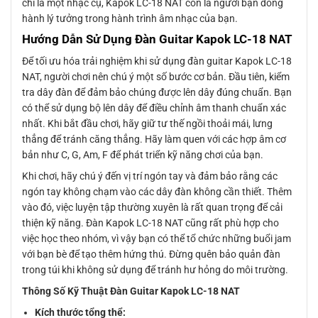
chỉ là một nhạc cụ, Kapok LC-18 NAT còn là người bạn đồng
hành lý tưởng trong hành trình âm nhạc của bạn.
Hướng Dẫn Sử Dụng Đàn Guitar Kapok LC-18 NAT
Để tối ưu hóa trải nghiệm khi sử dụng đàn guitar Kapok LC-18
NAT, người chơi nên chú ý một số bước cơ bản. Đầu tiên, kiểm
tra dây đàn để đảm bảo chúng được lên dây đúng chuẩn. Bạn
có thể sử dụng bộ lên dây để điều chỉnh âm thanh chuẩn xác
nhất. Khi bắt đầu chơi, hãy giữ tư thế ngồi thoải mái, lưng
thẳng để tránh căng thẳng. Hãy làm quen với các hợp âm cơ
bản như C, G, Am, F để phát triển kỹ năng chơi của bạn.
Khi chơi, hãy chú ý đến vị trí ngón tay và đảm bảo rằng các
ngón tay không chạm vào các dây đàn không cần thiết. Thêm
vào đó, việc luyện tập thường xuyên là rất quan trọng để cải
thiện kỹ năng. Đàn Kapok LC-18 NAT cũng rất phù hợp cho
việc học theo nhóm, vì vậy bạn có thể tổ chức những buổi jam
với bạn bè để tạo thêm hứng thú. Đừng quên bảo quản đàn
trong túi khi không sử dụng để tránh hư hỏng do môi trường.
Thông Số Kỹ Thuật Đàn Guitar Kapok LC-18 NAT
Kích thước tổng thể: