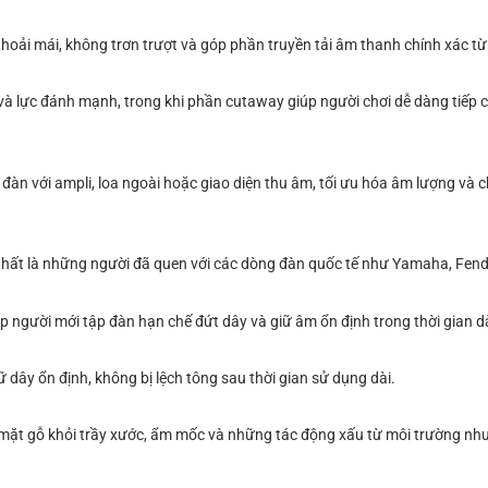
thoải mái, không trơn trượt và góp phần truyền tải âm thanh chính xác t
à lực đánh mạnh, trong khi phần cutaway giúp người chơi dễ dàng tiếp 
 đàn với ampli, loa ngoài hoặc giao diện thu âm, tối ưu hóa âm lượng và 
nhất là những người đã quen với các dòng đàn quốc tế như Yamaha, Fend
úp người mới tập đàn hạn chế đứt dây và giữ âm ổn định trong thời gian dà
 dây ổn định, không bị lệch tông sau thời gian sử dụng dài.
mặt gỗ khỏi trầy xước, ẩm mốc và những tác động xấu từ môi trường như