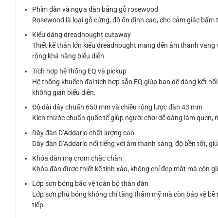
Phím đàn và ngựa đàn bằng gỗ rosewood
Rosewood là loại gỗ cứng, độ ổn định cao, cho cảm giác bấm 
Kiểu dáng dreadnought cutaway
Thiết kế thân lớn kiểu dreadnought mang đến âm thanh vang v
rộng khả năng biểu diễn.
Tích hợp hệ thống EQ và pickup
Hệ thống khuếch đại tích hợp sẵn EQ giúp bạn dễ dàng kết nối
không gian biểu diễn.
Độ dài dây chuẩn 650 mm và chiều rộng lược đàn 43 mm
Kích thước chuẩn quốc tế giúp người chơi dễ dàng làm quen, 
Dây đàn D’Addario chất lượng cao
Dây đàn D’Addario nổi tiếng với âm thanh sáng, độ bền tốt, gi
Khóa đàn mạ crom chắc chắn
Khóa đàn được thiết kế tinh xảo, không chỉ đẹp mắt mà còn giữ
Lớp sơn bóng bảo vệ toàn bộ thân đàn
Lớp sơn phủ bóng không chỉ tăng thẩm mỹ mà còn bảo vệ bề 
tiếp.