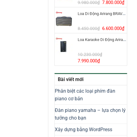
8.800.000₫.
Giá
Giá
7.800.000
₫
9.980.000
₫
gốc
hiện
Loa Di Động Arirang BRAVO 8 800W Có Micro
là:
tại
9.980.000₫.
là:
7.800
Giá
Giá
6.600.000
₫
8.450.000
₫
gốc
hiện
Loa Karaoke Di Động Arirang EDGE-X Model I
là:
tại
8.450.000₫.
là:
6.600
10.230.000
₫
Giá
Giá
7.990.000
₫
gốc
hiện
là:
tại
Bài viết mới
10.230.000₫.
là:
7.990.000₫.
Phân biệt các loại phím đàn
piano cơ bản
Đàn piano yamaha – lựa chọn lý
tưởng cho bạn
Xây dựng bằng WordPress