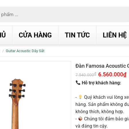
HỦ
CỬA HÀNG
TIN TỨC
LIÊN HỆ
c
/
Guitar Acoustic Dây Sắt
Đàn Famosa Acoustic 
Giá
6.560.000
₫
G
₫
7.540.000
gốc
h
là:
t
Hỗ trợ khách hàng:
7.540.000₫.
l
6
-
Quý khách vui lòng xe
hàng. Sản phẩm không được
không thích, không hợp.
-
Chúng tôi đảm bảo g
và đáng tin cậy.