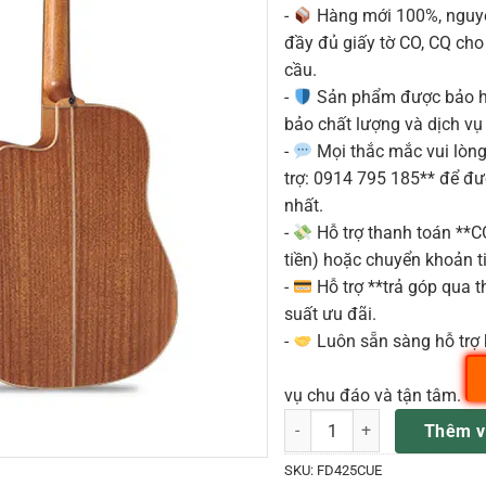
-
Hàng mới 100%, nguyê
đầy đủ giấy tờ CO, CQ ch
cầu.
-
Sản phẩm được bảo h
bảo chất lượng và dịch vụ
-
Mọi thắc mắc vui lòng 
trợ: 0914 795 185** để đ
nhất.
-
Hỗ trợ thanh toán **
tiền) hoặc chuyển khoản ti
-
Hỗ trợ **trả góp qua th
suất ưu đãi.
-
Luôn sẵn sàng hỗ trợ 
vụ chu đáo và tận tâm.
Đàn Famosa Acoustic Guitar
Thêm v
SKU:
FD425CUE