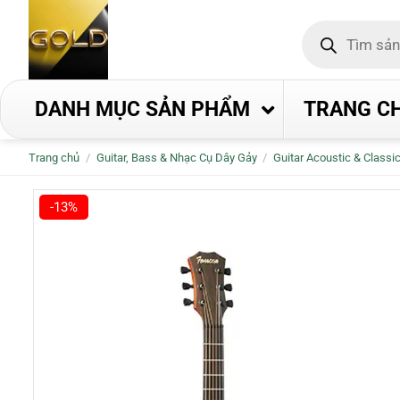
Bỏ
Tìm
qua
kiếm
nội
sản
phẩm
dung
DANH MỤC SẢN PHẨM
TRANG C
Trang chủ
/
Guitar, Bass & Nhạc Cụ Dây Gảy
/
Guitar Acoustic & Classi
-13%