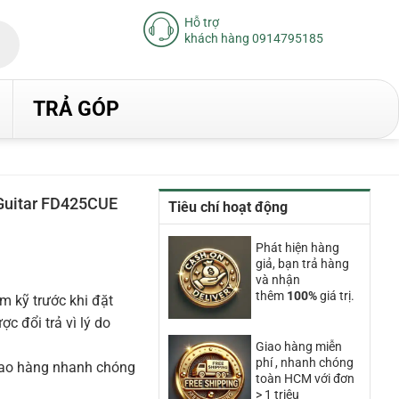
Hỗ trợ
khách hàng 0914795185
TRẢ GÓP
Guitar FD425CUE
Tiêu chí hoạt động
iá
iện
Phát hiện hàng
ại
giả, bạn trả hàng
à:
.560.000₫.
và nhận
thêm
100%
giá trị.
m kỹ trước khi đặt
 đổi trả vì lý do
Giao hàng miễn
phí , nhanh chóng
iao hàng nhanh chóng
toàn HCM với đơn
> 1 triệu