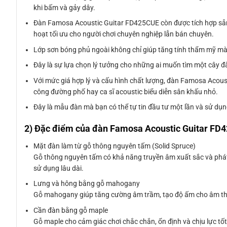
khi bấm và gảy dây.
Đàn Famosa Acoustic Guitar FD425CUE còn được tích hợp sẵn E
hoạt tối ưu cho người chơi chuyên nghiệp lẫn bán chuyên.
Lớp sơn bóng phủ ngoài không chỉ giúp tăng tính thẩm mỹ mà c
Đây là sự lựa chọn lý tưởng cho những ai muốn tìm một cây đàn
Với mức giá hợp lý và cấu hình chất lượng, đàn Famosa Acous
công đường phố hay ca sĩ acoustic biểu diễn sân khấu nhỏ.
Đây là mẫu đàn mà bạn có thể tự tin đầu tư một lần và sử dụng
2) Đặc điểm của đàn Famosa Acoustic Guitar FD
Mặt đàn làm từ gỗ thông nguyên tấm (Solid Spruce)
Gỗ thông nguyên tấm có khả năng truyền âm xuất sắc và phát 
sử dụng lâu dài.
Lưng và hông bằng gỗ mahogany
Gỗ mahogany giúp tăng cường âm trầm, tạo độ ấm cho âm than
Cần đàn bằng gỗ maple
Gỗ maple cho cảm giác chơi chắc chắn, ổn định và chịu lực tố