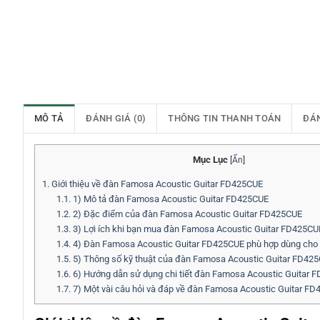
MÔ TẢ
ĐÁNH GIÁ (0)
THÔNG TIN THANH TOÁN
ĐÁ
Mục Lục
[
Ẩn
]
1.
Giới thiệu về đàn Famosa Acoustic Guitar FD425CUE
1.1.
1) Mô tả đàn Famosa Acoustic Guitar FD425CUE
1.2.
2) Đặc điểm của đàn Famosa Acoustic Guitar FD425CUE
1.3.
3) Lợi ích khi bạn mua đàn Famosa Acoustic Guitar FD425CU
1.4.
4) Đàn Famosa Acoustic Guitar FD425CUE phù hợp dùng cho 
1.5.
5) Thông số kỹ thuật của đàn Famosa Acoustic Guitar FD42
1.6.
6) Hướng dẫn sử dụng chi tiết đàn Famosa Acoustic Guitar 
1.7.
7) Một vài câu hỏi và đáp về đàn Famosa Acoustic Guitar F