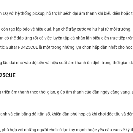
Q với hệ thống pickup, hỗ trợ khuếch đại âm thanh khi biểu diễn hoặc t
òn tạo lớp bảo vệ hiệu quả, hạn chế trầy xước và hư hại từ môi trường.
 có thể đáp ứng tốt cả việc luyện tập cá nhân lẫn biểu diễn trực tiếp trê
tic Guitar FD425CUE là một trong những lựa chọn hấp dẫn nhất cho học s
 lâu dài nhờ vào độ bền và hiệu suất âm thanh ổn định trong thời gian dà
425CUE
triển âm thanh theo thời gian, giúp âm thanh của đàn ngày càng vang, s
h và cân bằng dải tần số, khiến đàn phù hợp cả khi chơi độc tấu và đệ
t, phù hợp với những người chơi có lực tay mạnh hoặc yêu cầu cao về kỹ t