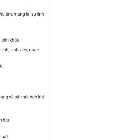
hu âm, mang lại sự linh
n sân khấu.
inh, sinh viên, nhạc
i.
áng và sắc nét hơn khi
m hát.
huật.