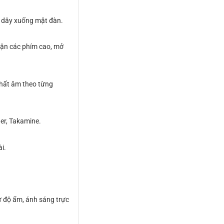
ừ dây xuống mặt đàn.
cận các phím cao, mở
chất âm theo từng
er, Takamine.
i.
 độ ẩm, ánh sáng trực