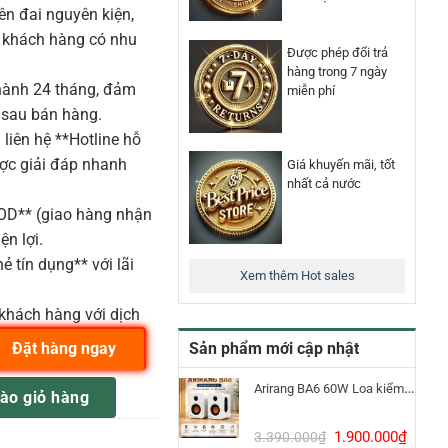
n đai nguyên kiện,
o khách hàng có nhu
Được phép đổi trả
hàng trong 7 ngày
ành 24 tháng, đảm
miễn phí
 sau bán hàng.
liên hệ **Hotline hỗ
ược giải đáp nhanh
Giá khuyến mãi, tốt
nhất cả nước
COD** (giao hàng nhận
ện lợi.
ẻ tín dụng** với lãi
Xem thêm Hot sales
khách hàng với dịch
Sản phẩm mới cập nhật
Đặt hàng ngay
 FD425CUE số lượng
Arirang BA6 60W Loa kiểm âm Bluetooth 5.3
ào giỏ hàng
Giá
Giá
1.900.000
₫
3.390.000
₫