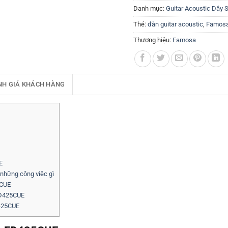
Danh mục:
Guitar Acoustic Dây 
Thẻ:
đàn guitar acoustic
,
Famos
Thương hiệu:
Famosa
NH GIÁ KHÁCH HÀNG
E
những công việc gì
5CUE
FD425CUE
D425CUE