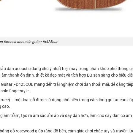
an famosa acoustic guitar fd425cue
 đàn acoustic đáng chú ý nhất hiện nay trong phân khúc phổ thông cao
âm thanh ổn định, thiết kế đẹp mắt và tích hợp EQ sẵn sàng cho biểu di
Guitar FD425CUE mang đến trải nghiệm chơi đàn thoải mái, dễ dàng tiế
solo fingerstyle.
ruce) – một loại gỗ được sử dụng phổ biến trong các dòng guitar cao cấp
g cao.
g âm trầm, tạo ra âm sắc ấm áp và dày dặn hơn, làm cho cây đàn có âm
ằng gỗ rosewood giúp tăng độ bền, cảm giác chơi chắc tay và truyền lự