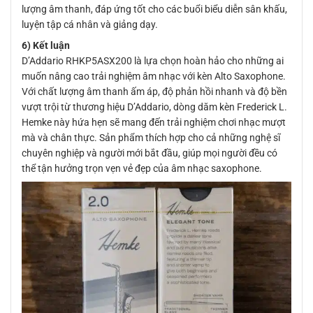
lượng âm thanh, đáp ứng tốt cho các buổi biểu diễn sân khấu,
luyện tập cá nhân và giảng dạy.
6) Kết luận
D’Addario RHKP5ASX200 là lựa chọn hoàn hảo cho những ai
muốn nâng cao trải nghiệm âm nhạc với kèn Alto Saxophone.
Với chất lượng âm thanh ấm áp, độ phản hồi nhanh và độ bền
vượt trội từ thương hiệu D’Addario, dòng dăm kèn Frederick L.
Hemke này hứa hẹn sẽ mang đến trải nghiệm chơi nhạc mượt
mà và chân thực. Sản phẩm thích hợp cho cả những nghệ sĩ
chuyên nghiệp và người mới bắt đầu, giúp mọi người đều có
thể tận hưởng trọn vẹn vẻ đẹp của âm nhạc saxophone.