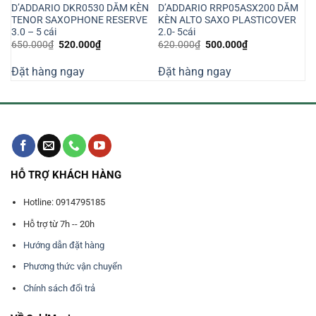
D’ADDARIO DKR0530 DĂM KÈN
D’ADDARIO RRP05ASX200 DĂM
TENOR SAXOPHONE RESERVE
KÈN ALTO SAXO PLASTICOVER
3.0 – 5 cái
2.0- 5cái
Giá
Giá
Giá
Giá
650.000
₫
520.000
₫
620.000
₫
500.000
₫
gốc
hiện
gốc
hiện
là:
tại
là:
tại
Đặt hàng ngay
Đặt hàng ngay
650.000₫.
là:
620.000₫.
là:
520.000₫.
500.000₫.
HỖ TRỢ KHÁCH HÀNG
Hotline: 0914795185
Hỗ trợ từ 7h -- 20h
Hướng dẫn đặt hàng
Phương thức vận chuyển
Chính sách đổi trả