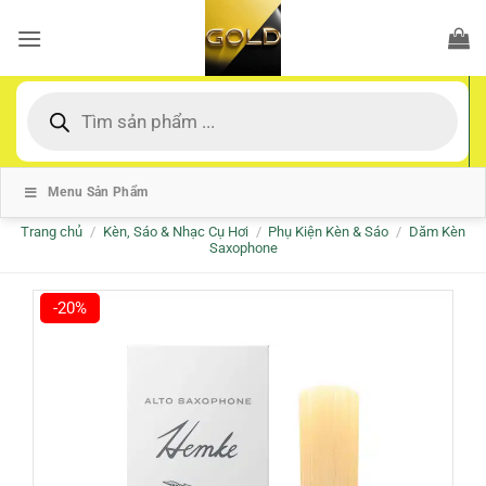
Bỏ
qua
nội
dung
Tìm
kiếm
sản
phẩm
Menu Sản Phẩm
Trang chủ
/
Kèn, Sáo & Nhạc Cụ Hơi
/
Phụ Kiện Kèn & Sáo
/
Dăm Kèn
Saxophone
-20%