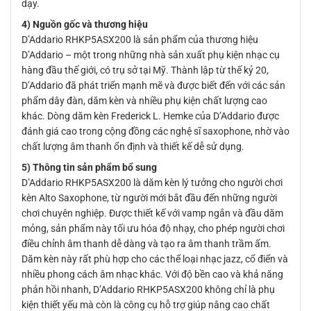
dạy.
4) Nguồn gốc và thương hiệu
D’Addario RHKP5ASX200 là sản phẩm của thương hiệu
D’Addario – một trong những nhà sản xuất phụ kiện nhạc cụ
hàng đầu thế giới, có trụ sở tại Mỹ. Thành lập từ thế kỷ 20,
D’Addario đã phát triển mạnh mẽ và được biết đến với các sản
phẩm dây đàn, dăm kèn và nhiều phụ kiện chất lượng cao
khác. Dòng dăm kèn Frederick L. Hemke của D’Addario được
đánh giá cao trong cộng đồng các nghệ sĩ saxophone, nhờ vào
chất lượng âm thanh ổn định và thiết kế dễ sử dụng.
5) Thông tin sản phẩm bổ sung
D’Addario RHKP5ASX200 là dăm kèn lý tưởng cho người chơi
kèn Alto Saxophone, từ người mới bắt đầu đến những người
chơi chuyên nghiệp. Được thiết kế với vamp ngắn và đầu dăm
mỏng, sản phẩm này tối ưu hóa độ nhạy, cho phép người chơi
điều chỉnh âm thanh dễ dàng và tạo ra âm thanh trầm ấm.
Dăm kèn này rất phù hợp cho các thể loại nhạc jazz, cổ điển và
nhiều phong cách âm nhạc khác. Với độ bền cao và khả năng
phản hồi nhanh, D’Addario RHKP5ASX200 không chỉ là phụ
kiện thiết yếu mà còn là công cụ hỗ trợ giúp nâng cao chất