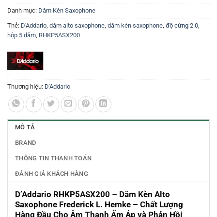
Danh mục:
Dăm Kèn Saxophone
Thẻ:
D'Addario
,
dăm alto saxophone
,
dăm kèn saxophone
,
độ cứng 2.0
,
hộp 5 dăm
,
RHKP5ASX200
Thương hiệu:
D'Addario
MÔ TẢ
BRAND
THÔNG TIN THANH TOÁN
ĐÁNH GIÁ KHÁCH HÀNG
D’Addario RHKP5ASX200 – Dăm Kèn Alto
Saxophone Frederick L. Hemke – Chất Lượng
Hàng Đầu Cho Âm Thanh Ấm Áp và Phản Hồi