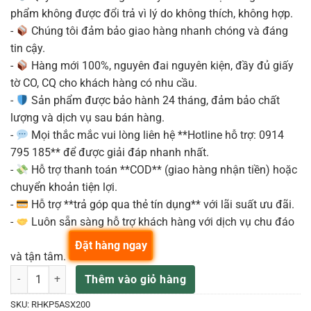
phẩm không được đổi trả vì lý do không thích, không hợp.
-
Chúng tôi đảm bảo giao hàng nhanh chóng và đáng
tin cậy.
-
Hàng mới 100%, nguyên đai nguyên kiện, đầy đủ giấy
tờ CO, CQ cho khách hàng có nhu cầu.
-
Sản phẩm được bảo hành 24 tháng, đảm bảo chất
lượng và dịch vụ sau bán hàng.
-
Mọi thắc mắc vui lòng liên hệ **Hotline hỗ trợ: 0914
795 185** để được giải đáp nhanh nhất.
-
Hỗ trợ thanh toán **COD** (giao hàng nhận tiền) hoặc
chuyển khoản tiện lợi.
-
Hỗ trợ **trả góp qua thẻ tín dụng** với lãi suất ưu đãi.
-
Luôn sẵn sàng hỗ trợ khách hàng với dịch vụ chu đáo
Đặt hàng ngay
và tận tâm.
D'ADDARIO RHKP5ASX200 DĂM KÈN ALTO SAXO FRED L. HEMKE 2.0-
Thêm vào giỏ hàng
SKU:
RHKP5ASX200