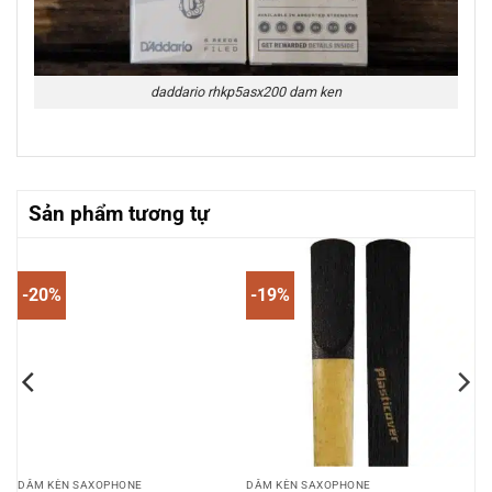
daddario rhkp5asx200 dam ken
Sản phẩm tương tự
-20%
-19%
DĂM KÈN SAXOPHONE
DĂM KÈN SAXOPHONE