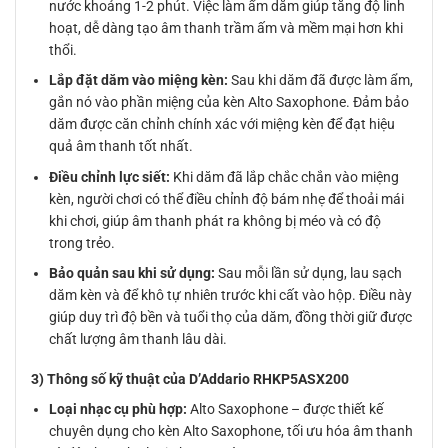
nước khoảng 1-2 phút. Việc làm ẩm dăm giúp tăng độ linh
hoạt, dễ dàng tạo âm thanh trầm ấm và mềm mại hơn khi
thổi.
Lắp đặt dăm vào miệng kèn:
Sau khi dăm đã được làm ẩm,
gắn nó vào phần miệng của kèn Alto Saxophone. Đảm bảo
dăm được căn chỉnh chính xác với miệng kèn để đạt hiệu
quả âm thanh tốt nhất.
Điều chỉnh lực siết:
Khi dăm đã lắp chắc chắn vào miệng
kèn, người chơi có thể điều chỉnh độ bám nhẹ để thoải mái
khi chơi, giúp âm thanh phát ra không bị méo và có độ
trong trẻo.
Bảo quản sau khi sử dụng:
Sau mỗi lần sử dụng, lau sạch
dăm kèn và để khô tự nhiên trước khi cất vào hộp. Điều này
giúp duy trì độ bền và tuổi thọ của dăm, đồng thời giữ được
chất lượng âm thanh lâu dài.
3) Thông số kỹ thuật của D’Addario RHKP5ASX200
Loại nhạc cụ phù hợp:
Alto Saxophone – được thiết kế
chuyên dụng cho kèn Alto Saxophone, tối ưu hóa âm thanh