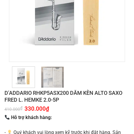
D’ADDARIO RHKP5ASX200 DĂM KÈN ALTO SAXO
FRED L. HEMKE 2.0-5P
Giá
330.000
₫
Giá
₫
410.000
gốc
hiện
là:
tại
Hỗ trợ khách hàng:
410.000₫.
là:
330.000₫.
-
Quý khách vui lòng xem kỹ trước khi đặt hàng. Sản