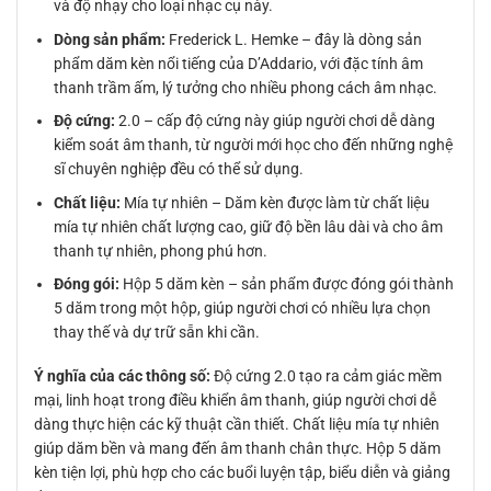
và độ nhạy cho loại nhạc cụ này.
Dòng sản phẩm:
Frederick L. Hemke – đây là dòng sản
phẩm dăm kèn nổi tiếng của D’Addario, với đặc tính âm
thanh trầm ấm, lý tưởng cho nhiều phong cách âm nhạc.
Độ cứng:
2.0 – cấp độ cứng này giúp người chơi dễ dàng
kiểm soát âm thanh, từ người mới học cho đến những nghệ
sĩ chuyên nghiệp đều có thể sử dụng.
Chất liệu:
Mía tự nhiên – Dăm kèn được làm từ chất liệu
mía tự nhiên chất lượng cao, giữ độ bền lâu dài và cho âm
thanh tự nhiên, phong phú hơn.
Đóng gói:
Hộp 5 dăm kèn – sản phẩm được đóng gói thành
5 dăm trong một hộp, giúp người chơi có nhiều lựa chọn
thay thế và dự trữ sẵn khi cần.
Ý nghĩa của các thông số:
Độ cứng 2.0 tạo ra cảm giác mềm
mại, linh hoạt trong điều khiển âm thanh, giúp người chơi dễ
dàng thực hiện các kỹ thuật cần thiết. Chất liệu mía tự nhiên
giúp dăm bền và mang đến âm thanh chân thực. Hộp 5 dăm
kèn tiện lợi, phù hợp cho các buổi luyện tập, biểu diễn và giảng