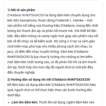
1) Mô tả sản phẩm
D’Addario RHKP5ASX200
là dòng dăm kèn chuyên dụng cho
kèn Alto Saxophone, thuộc dòng Frederick L. Hemke – một
sản phẩm nổi tiếng của thương hiệu D’Addario, mang đến chất
lượng âm thanh ấm áp và phản hồi mượt mà. Với thiết kế đặc
biệt, đầu dăm mỏng và vamp ngắn hơn giúp sản phẩm này nổi
bật về độ nhạy và dễ kiểm soát. Độ cứng 2.0 tạo ra cảm giác
chơi mềm mại, phù hợp cho nhiều phong cách âm nhạc, từ
jazz, cổ điển đến nhạc truyền thống. Dăm kèn D’Addario
RHKP5ASX200 là lựa chọn lý tưởng cho những ai tìm kiếm
một dăm kèn chất lượng cao, có độ phản hồi tốt và âm thanh
ấm áp, thích hợp cho mọi cấp độ người chơi từ mới bắt đầu
đến chuyên nghiệp.
2) Hướng dẫn sử dụng chi tiết D’Addario RHKP5ASX200
Để đảm bảo sử dụng dăm kèn D’Addario RHKP5ASX200 hiệu
quả, người chơi có thể thực hiện theo các bước hướng dẫn
dưới đây:
Làm ẩm dăm kèn:
Trước khi sử dụng, ngâm dăm kèn vào