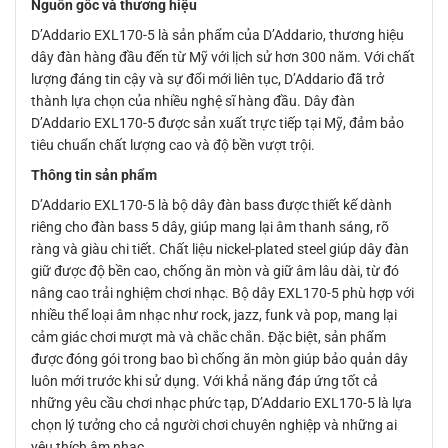
Nguồn gốc và thương hiệu
D’Addario EXL170-5 là sản phẩm của D’Addario, thương hiệu
dây đàn hàng đầu đến từ Mỹ với lịch sử hơn 300 năm. Với chất
lượng đáng tin cậy và sự đổi mới liên tục, D’Addario đã trở
thành lựa chọn của nhiều nghệ sĩ hàng đầu. Dây đàn
D’Addario EXL170-5 được sản xuất trực tiếp tại Mỹ, đảm bảo
tiêu chuẩn chất lượng cao và độ bền vượt trội.
Thông tin sản phẩm
D’Addario EXL170-5 là bộ dây đàn bass được thiết kế dành
riêng cho đàn bass 5 dây, giúp mang lại âm thanh sáng, rõ
ràng và giàu chi tiết. Chất liệu nickel-plated steel giúp dây đàn
giữ được độ bền cao, chống ăn mòn và giữ âm lâu dài, từ đó
nâng cao trải nghiệm chơi nhạc. Bộ dây EXL170-5 phù hợp với
nhiều thể loại âm nhạc như rock, jazz, funk và pop, mang lại
cảm giác chơi mượt mà và chắc chắn. Đặc biệt, sản phẩm
được đóng gói trong bao bì chống ăn mòn giúp bảo quản dây
luôn mới trước khi sử dụng. Với khả năng đáp ứng tốt cả
những yêu cầu chơi nhạc phức tạp, D’Addario EXL170-5 là lựa
chọn lý tưởng cho cả người chơi chuyên nghiệp và những ai
yêu thích âm nhạc.