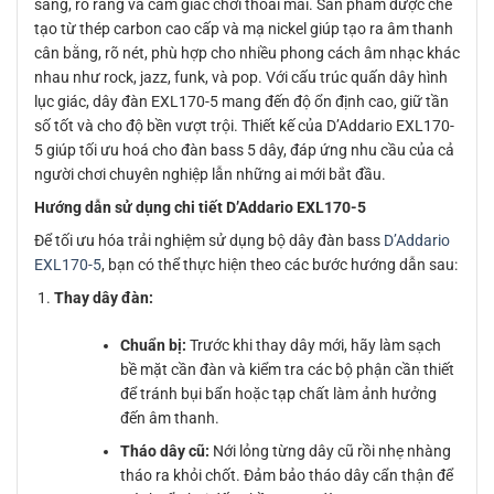
sáng, rõ ràng và cảm giác chơi thoải mái. Sản phẩm được chế
tạo từ thép carbon cao cấp và mạ nickel giúp tạo ra âm thanh
cân bằng, rõ nét, phù hợp cho nhiều phong cách âm nhạc khác
nhau như rock, jazz, funk, và pop. Với cấu trúc quấn dây hình
lục giác, dây đàn EXL170-5 mang đến độ ổn định cao, giữ tần
số tốt và cho độ bền vượt trội. Thiết kế của D’Addario EXL170-
5 giúp tối ưu hoá cho đàn bass 5 dây, đáp ứng nhu cầu của cả
người chơi chuyên nghiệp lẫn những ai mới bắt đầu.
Hướng dẫn sử dụng chi tiết D’Addario EXL170-5
Để tối ưu hóa trải nghiệm sử dụng bộ dây đàn bass
D’Addario
EXL170-5
, bạn có thể thực hiện theo các bước hướng dẫn sau:
Thay dây đàn:
Chuẩn bị:
Trước khi thay dây mới, hãy làm sạch
bề mặt cần đàn và kiểm tra các bộ phận cần thiết
để tránh bụi bẩn hoặc tạp chất làm ảnh hưởng
đến âm thanh.
Tháo dây cũ:
Nới lỏng từng dây cũ rồi nhẹ nhàng
tháo ra khỏi chốt. Đảm bảo tháo dây cẩn thận để