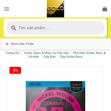
Bỏ
qua
nội
dung
Tìm
kiếm
sản
phẩm
Menu Sản Phẩm
Trang chủ
/
Guitar, Bass & Nhạc Cụ Dây Gảy
/
Phụ Kiện Guitar, Bass &
Ukulele
/
Dây Đàn
/
Dây Guitar Bass
-8%