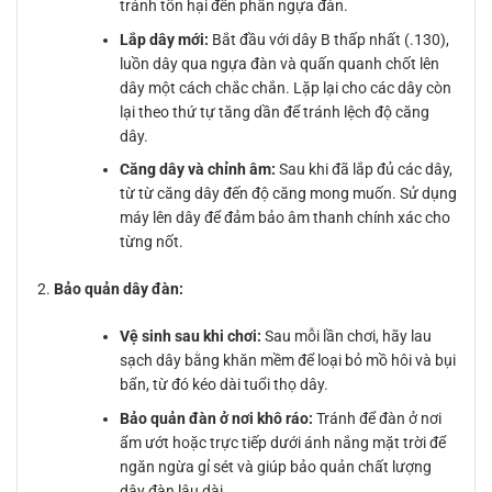
tránh tổn hại đến phần ngựa đàn.
Lắp dây mới:
Bắt đầu với dây B thấp nhất (.130),
luồn dây qua ngựa đàn và quấn quanh chốt lên
dây một cách chắc chắn. Lặp lại cho các dây còn
lại theo thứ tự tăng dần để tránh lệch độ căng
dây.
Căng dây và chỉnh âm:
Sau khi đã lắp đủ các dây,
từ từ căng dây đến độ căng mong muốn. Sử dụng
máy lên dây để đảm bảo âm thanh chính xác cho
từng nốt.
Bảo quản dây đàn:
Vệ sinh sau khi chơi:
Sau mỗi lần chơi, hãy lau
sạch dây bằng khăn mềm để loại bỏ mồ hôi và bụi
bẩn, từ đó kéo dài tuổi thọ dây.
Bảo quản đàn ở nơi khô ráo:
Tránh để đàn ở nơi
ẩm ướt hoặc trực tiếp dưới ánh nắng mặt trời để
ngăn ngừa gỉ sét và giúp bảo quản chất lượng
dây đàn lâu dài.