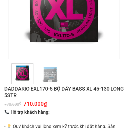
DADDARIO EXL170-5 BỘ DÂY BASS XL 45-130 LONG
5STR
Giá
710.000
₫
Giá
₫
770.000
gốc
hiện
là:
tại
Hỗ trợ khách hàng:
770.000₫.
là:
710.000₫.
-
Quý khách vui lòng xem kỹ trước khi đặt hàng. Sản