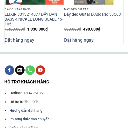
DÂY GUITAR BASS
DÂY ĐEO GUITAR
ELIXIR 3313214077 DÂY ĐÀN
Dây đeo Guitar D’Addario 50C03
BASS 4 NICKEL LONG SCALE 45-
105
Giá
Giá
Giá
Giá
1.400.000
₫
1.330.000
₫
530.000
₫
490.000
₫
gốc
hiện
gốc
hiện
là:
tại
là:
tại
Đặt hàng ngay
Đặt hàng ngay
1.400.000₫.
là:
530.000₫.
là:
1.330.000₫.
490.000₫.
HỖ TRỢ KHÁCH HÀNG
Hotline: 0914795185
Hỗ trợ từ 7h -- 20h
Hướng dẫn đặt hàng
Phương thức vận chuyển
Chính sách đổi trả