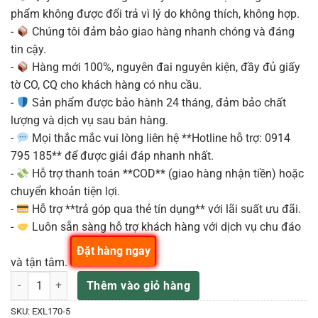
phẩm không được đổi trả vì lý do không thích, không hợp.
-
Chúng tôi đảm bảo giao hàng nhanh chóng và đáng
tin cậy.
-
Hàng mới 100%, nguyên đai nguyên kiện, đầy đủ giấy
tờ CO, CQ cho khách hàng có nhu cầu.
-
Sản phẩm được bảo hành 24 tháng, đảm bảo chất
lượng và dịch vụ sau bán hàng.
-
Mọi thắc mắc vui lòng liên hệ **Hotline hỗ trợ: 0914
795 185** để được giải đáp nhanh nhất.
-
Hỗ trợ thanh toán **COD** (giao hàng nhận tiền) hoặc
chuyển khoản tiện lợi.
-
Hỗ trợ **trả góp qua thẻ tín dụng** với lãi suất ưu đãi.
-
Luôn sẵn sàng hỗ trợ khách hàng với dịch vụ chu đáo
Đặt hàng ngay
và tận tâm.
DADDARIO EXL170-5 BỘ DÂY BASS XL 45-130 LONG 5STR số lượng
Thêm vào giỏ hàng
SKU:
EXL170-5