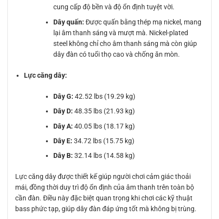
cung cấp độ bền và độ ổn định tuyệt vời.
Dây quấn:
Được quấn bằng thép mạ nickel, mang
lại âm thanh sáng và mượt mà. Nickel-plated
steel không chỉ cho âm thanh sáng mà còn giúp
dây đàn có tuổi thọ cao và chống ăn mòn.
Lực căng dây:
Dây G:
42.52 lbs (19.29 kg)
Dây D:
48.35 lbs (21.93 kg)
Dây A:
40.05 lbs (18.17 kg)
Dây E:
34.72 lbs (15.75 kg)
Dây B:
32.14 lbs (14.58 kg)
Lực căng dây được thiết kế giúp người chơi cảm giác thoải
mái, đồng thời duy trì độ ổn định của âm thanh trên toàn bộ
cần đàn. Điều này đặc biệt quan trọng khi chơi các kỹ thuật
bass phức tạp, giúp dây đàn đáp ứng tốt mà không bị trùng.