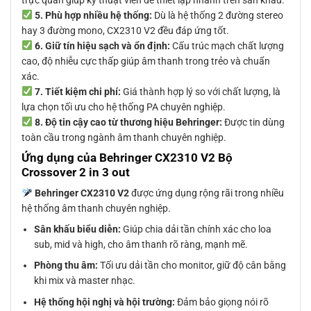
5. Phù hợp nhiều hệ thống:
Dù là hệ thống 2 đường stereo
hay 3 đường mono, CX2310 V2 đều đáp ứng tốt.
6. Giữ tín hiệu sạch và ổn định:
Cấu trúc mạch chất lượng
cao, độ nhiễu cực thấp giúp âm thanh trong trẻo và chuẩn
xác.
7. Tiết kiệm chi phí:
Giá thành hợp lý so với chất lượng, là
lựa chọn tối ưu cho hệ thống PA chuyên nghiệp.
8. Độ tin cậy cao từ thương hiệu Behringer:
Được tin dùng
toàn cầu trong ngành âm thanh chuyên nghiệp.
Ứng dụng của Behringer CX2310 V2 Bộ
Crossover 2 in 3 out
Behringer CX2310 V2
được ứng dụng rộng rãi trong nhiều
hệ thống âm thanh chuyên nghiệp.
Sân khấu biểu diễn:
Giúp chia dải tần chính xác cho loa
sub, mid và high, cho âm thanh rõ ràng, mạnh mẽ.
Phòng thu âm:
Tối ưu dải tần cho monitor, giữ độ cân bằng
khi mix và master nhạc.
Hệ thống hội nghị và hội trường:
Đảm bảo giọng nói rõ