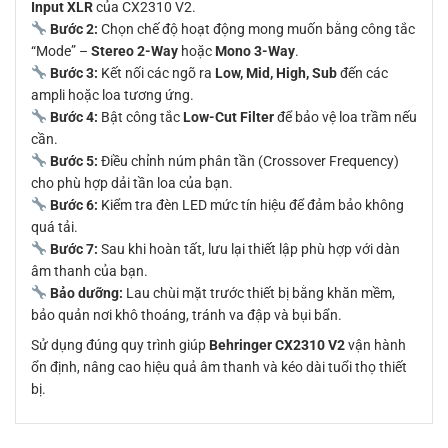
Input XLR
của CX2310 V2.
Bước 2:
Chọn chế độ hoạt động mong muốn bằng công tắc
“Mode” –
Stereo 2-Way
hoặc
Mono 3-Way
.
Bước 3:
Kết nối các ngõ ra
Low, Mid, High, Sub
đến các
ampli hoặc loa tương ứng.
Bước 4:
Bật công tắc
Low-Cut Filter
để bảo vệ loa trầm nếu
cần.
Bước 5:
Điều chỉnh núm phân tần (Crossover Frequency)
cho phù hợp dải tần loa của bạn.
Bước 6:
Kiểm tra đèn LED mức tín hiệu để đảm bảo không
quá tải.
Bước 7:
Sau khi hoàn tất, lưu lại thiết lập phù hợp với dàn
âm thanh của bạn.
Bảo dưỡng:
Lau chùi mặt trước thiết bị bằng khăn mềm,
bảo quản nơi khô thoáng, tránh va đập và bụi bẩn.
Sử dụng đúng quy trình giúp
Behringer CX2310 V2
vận hành
ổn định, nâng cao hiệu quả âm thanh và kéo dài tuổi thọ thiết
bị.