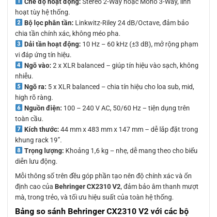
Chế độ hoạt động:
Stereo 2-Way hoặc Mono 3-Way, linh
hoạt tùy hệ thống.
Bộ lọc phân tần:
Linkwitz-Riley 24 dB/Octave, đảm bảo
chia tần chính xác, không méo pha.
Dải tần hoạt động:
10 Hz – 60 kHz (±3 dB), mở rộng phạm
vi đáp ứng tín hiệu.
Ngõ vào:
2 x XLR balanced – giúp tín hiệu vào sạch, không
nhiễu.
Ngõ ra:
5 x XLR balanced – chia tín hiệu cho loa sub, mid,
high rõ ràng.
Nguồn điện:
100 – 240 V AC, 50/60 Hz – tiện dụng trên
toàn cầu.
Kích thước:
44 mm x 483 mm x 147 mm – dễ lắp đặt trong
khung rack 19”.
Trọng lượng:
Khoảng 1,6 kg – nhẹ, dễ mang theo cho biểu
diễn lưu động.
Mỗi thông số trên đều góp phần tạo nên độ chính xác và ổn
định cao của
Behringer CX2310 V2
, đảm bảo âm thanh mượt
mà, trong trẻo, và tối ưu hiệu suất của toàn hệ thống.
Bảng so sánh Behringer CX2310 V2 với các bộ