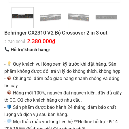
Behringer CX2310 V2 Bộ Crossover 2 in 3 out
Giá
2.380.000
₫
Giá
₫
2.740.000
gốc
hiện
là:
tại
Hỗ trợ khách hàng:
2.740.000₫.
là:
2.380.000₫.
-
Quý khách vui lòng xem kỹ trước khi đặt hàng. Sản
phẩm không được đổi trả vì lý do không thích, không hợp.
-
Chúng tôi đảm bảo giao hàng nhanh chóng và đáng
tin cậy.
-
Hàng mới 100%, nguyên đai nguyên kiện, đầy đủ giấy
tờ CO, CQ cho khách hàng có nhu cầu.
-
Sản phẩm được bảo hành 24 tháng, đảm bảo chất
lượng và dịch vụ sau bán hàng.
-
Mọi thắc mắc vui lòng liên hệ **Hotline hỗ trợ: 0914
795 185** để được giải đáp nhanh nhất.