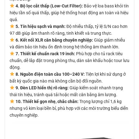
4. Bộ lọc cắt thấp (Low-Cut Filter):
Bảo vệ loa bass khỏi tín
hiệu tần số quá thấp, giúp hệ thống hoạt động an toàn và hiệu
quả.
5. Tín hiệu sạch và mạnh:
Độ nhiễu thấp, tỷ lệ S/N cao hơn
97 dB giúp âm thanh rõ ràng, tinh khiết và trung thực.
6. Kết nối XLR cân bằng chuyên nghiệp:
Giúp giảm nhiễu
và đảm bảo tín hiệu ổn định trong hệ thống âm thanh lớn.
7. Thiết kế chuẩn rack 19 inch:
Phù hợp cho tủ rack tiêu
chuẩn, dễ lắp đặt trong phòng thu, dàn sân khấu hoặc tour lưu
động.
8. Nguồn điện toàn cầu 100–240 V:
Tiện lợi khi sử dụng ở
bất kỳ quốc gia nào mà không cần bộ đổi nguồn.
9. Đèn LED hiển thị rõ ràng:
Giúp kiểm soát nhanh trạng
thái tín hiệu, tránh quá tải hoặc mất cân bằng âm lượng.
10. Thiết kế gọn nhẹ, chắc chắn:
Trọng lượng chỉ 1,6 kg
nhưng vỏ kim loại bền bỉ, phù hợp với các môi trường biểu diễn
chuyên nghiệp.