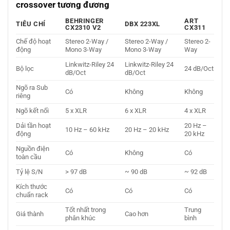
crossover tương đương
BEHRINGER
ART
TIÊU CHÍ
DBX 223XL
CX2310 V2
CX311
Chế độ hoạt
Stereo 2-Way /
Stereo 2-Way /
Stereo 2-
động
Mono 3-Way
Mono 3-Way
Way
Linkwitz-Riley 24
Linkwitz-Riley 24
Bộ lọc
24 dB/Oct
dB/Oct
dB/Oct
Ngõ ra Sub
Có
Không
Không
riêng
Ngõ kết nối
5 x XLR
6 x XLR
4 x XLR
Dải tần hoạt
20 Hz –
10 Hz – 60 kHz
20 Hz – 20 kHz
động
20 kHz
Nguồn điện
Có
Không
Có
toàn cầu
Tỷ lệ S/N
> 97 dB
~ 90 dB
~ 92 dB
Kích thước
Có
Có
Có
chuẩn rack
Tốt nhất trong
Trung
Giá thành
Cao hơn
phân khúc
bình