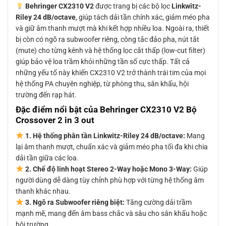
Behringer CX2310 V2
được trang bị các bộ lọc
Linkwitz-
Riley 24 dB/octave
, giúp tách dải tần chính xác, giảm méo pha
và giữ âm thanh mượt mà khi kết hợp nhiều loa. Ngoài ra, thiết
bị còn có ngõ ra subwoofer riêng, công tắc đảo pha, nút tắt
(mute) cho từng kênh và hệ thống lọc cắt thấp (low-cut filter)
giúp bảo vệ loa trầm khỏi những tần số cực thấp. Tất cả
những yếu tố này khiến CX2310 V2 trở thành trái tim của mọi
hệ thống PA chuyên nghiệp, từ phòng thu, sân khấu, hội
trường đến rạp hát.
Đặc điểm nổi bật của Behringer CX2310 V2 Bộ
Crossover 2 in 3 out
1. Hệ thống phân tần Linkwitz-Riley 24 dB/octave:
Mang
lại âm thanh mượt, chuẩn xác và giảm méo pha tối đa khi chia
dải tần giữa các loa.
2. Chế độ linh hoạt Stereo 2-Way hoặc Mono 3-Way:
Giúp
người dùng dễ dàng tùy chỉnh phù hợp với từng hệ thống âm
thanh khác nhau.
3. Ngõ ra Subwoofer riêng biệt:
Tăng cường dải trầm
mạnh mẽ, mang đến âm bass chắc và sâu cho sân khấu hoặc
hội trường.