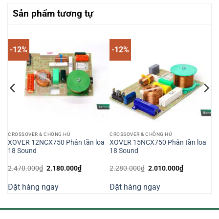
Sản phẩm tương tự
-12%
-12%
CROSSOVER & CHỐNG HÚ
CROSSOVER & CHỐNG HÚ
XOVER 12NCX750 Phân tần loa
XOVER 15NCX750 Phân tần loa
18 Sound
18 Sound
Giá
Giá
Giá
Giá
2.470.000
₫
2.180.000
₫
2.280.000
₫
2.010.000
₫
gốc
hiện
gốc
hiện
là:
tại
là:
tại
Đặt hàng ngay
Đặt hàng ngay
2.470.000₫.
là:
2.280.000₫.
là:
000₫.
2.180.000₫.
2.010.000₫