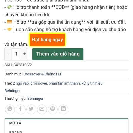
-
Hỗ trợ thanh toán **COD** (giao hàng nhận tiền) hoặc
chuyển khoản tiện lợi.
-
Hỗ trợ **trả góp qua thẻ tín dụng** với lãi suất ưu đãi.
-
Luôn sẵn sàng hỗ trợ khách hàng với dịch vụ chu đáo
Đặt hàng ngay
và tận tâm.
Behringer CX2310 V2 Bộ Crossover 2 in 3 out số lượng
Thêm vào giỏ hàng
SKU:
CX2310 V2
Danh mục:
Crossover & Chống Hú
Thẻ:
2 ngõ vào
,
crossover
,
phân tần âm thanh
,
xử lý tín hiệu
Behringer
Thương hiệu:
Behringer
MÔ TẢ
BRAND