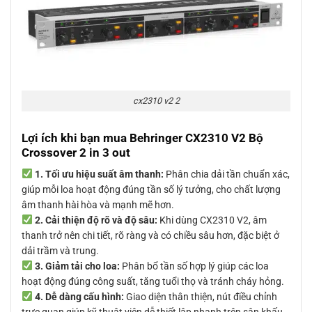
cx2310 v2 2
Lợi ích khi bạn mua Behringer CX2310 V2 Bộ
Crossover 2 in 3 out
1. Tối ưu hiệu suất âm thanh:
Phân chia dải tần chuẩn xác,
giúp mỗi loa hoạt động đúng tần số lý tưởng, cho chất lượng
âm thanh hài hòa và mạnh mẽ hơn.
2. Cải thiện độ rõ và độ sâu:
Khi dùng CX2310 V2, âm
thanh trở nên chi tiết, rõ ràng và có chiều sâu hơn, đặc biệt ở
dải trầm và trung.
3. Giảm tải cho loa:
Phân bổ tần số hợp lý giúp các loa
hoạt động đúng công suất, tăng tuổi thọ và tránh cháy hỏng.
4. Dễ dàng cấu hình:
Giao diện thân thiện, nút điều chỉnh
trực quan giúp kỹ thuật viên dễ thiết lập nhanh trên sân khấu.