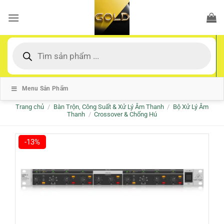
Bỏ
qua
nội
dung
Tìm
kiếm
sản
phẩm
Menu Sản Phẩm
Trang chủ
/
Bàn Trộn, Công Suất & Xử Lý Âm Thanh
/
Bộ Xử Lý Âm
Thanh
/
Crossover & Chống Hú
-13%