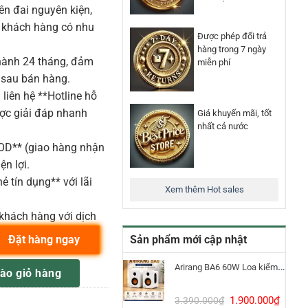
n đai nguyên kiện,
o khách hàng có nhu
Được phép đổi trả
hàng trong 7 ngày
ành 24 tháng, đảm
miễn phí
 sau bán hàng.
liên hệ **Hotline hỗ
ược giải đáp nhanh
Giá khuyến mãi, tốt
nhất cả nước
COD** (giao hàng nhận
ện lợi.
ẻ tín dụng** với lãi
Xem thêm Hot sales
khách hàng với dịch
Sản phẩm mới cập nhật
Đặt hàng ngay
và chống hú số lượng
Arirang BA6 60W Loa kiểm âm Bluetooth 5.3
ào giỏ hàng
Giá
Giá
1.900.000
₫
3.390.000
₫