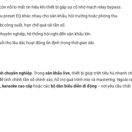
òn nỗi lo mất tín hiệu khi thiết bị gặp sự cố nhờ mạch relay bypass.
u preset EQ khác nhau cho sân khấu, hội trường hoặc phòng thu.
bị công suất, hạn chế quá tải tần số.
huyên nghiệp, hệ thống hội nghị đến sân khấu lớn.
ổi thọ lâu dài, hoạt động ổn định trong thời gian dài.
anh chuyên nghiệp
. Trong
sân khấu live
, thiết bị giúp triệt tiêu hú nhanh
tinh chỉnh tần số chính xác, hỗ trợ quá trình mix và mastering. Ngoài 
ị, karaoke cao cấp
hoặc các
bộ dàn biểu diễn di động
– nơi yêu cầu chất