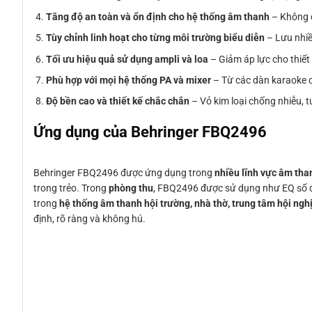
Tăng độ an toàn và ổn định cho hệ thống âm thanh
– Không c
Tùy chỉnh linh hoạt cho từng môi trường biểu diễn
– Lưu nhiề
Tối ưu hiệu quả sử dụng ampli và loa
– Giảm áp lực cho thiết 
Phù hợp với mọi hệ thống PA và mixer
– Từ các dàn karaoke c
Độ bền cao và thiết kế chắc chắn
– Vỏ kim loại chống nhiễu, tu
Ứng dụng của Behringer FBQ2496
Behringer FBQ2496 được ứng dụng trong
nhiều lĩnh vực âm th
trong trẻo. Trong
phòng thu
, FBQ2496 được sử dụng như EQ số để 
trong
hệ thống âm thanh hội trường, nhà thờ, trung tâm hội ngh
định, rõ ràng và không hú.