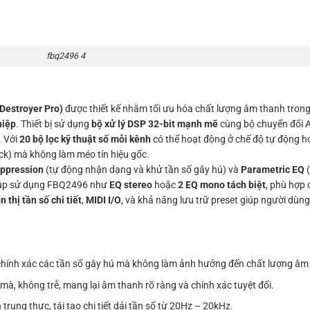
fbq2496 4
Destroyer Pro)
được thiết kế nhằm tối ưu hóa chất lượng âm thanh tron
hiệp
. Thiết bị sử dụng
bộ xử lý DSP 32-bit mạnh mẽ
cùng bộ chuyển đổi 
. Với
20 bộ lọc kỹ thuật số mỗi kênh
có thể hoạt động ở chế độ tự động ho
ack) mà không làm méo tín hiệu gốc.
ppression
(tự động nhận dạng và khử tần số gây hú) và
Parametric EQ
(
 giúp sử dụng FBQ2496 như
EQ stereo
hoặc
2 EQ mono tách biệt
, phù hợp 
 thị tần số chi tiết
,
MIDI I/O
, và khả năng lưu trữ preset giúp người dùn
 chính xác các tần số gây hú mà không làm ảnh hưởng đến chất lượng âm 
mà, không trễ, mang lại âm thanh rõ ràng và chính xác tuyệt đối.
rung thực, tái tạo chi tiết dải tần số từ 20Hz – 20kHz.