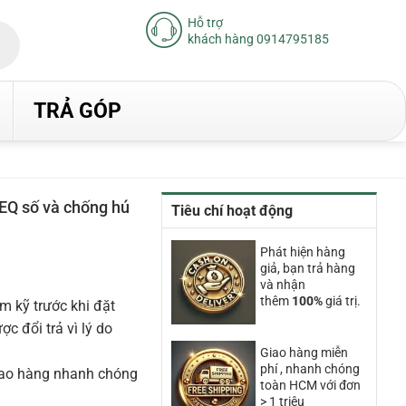
Hỗ trợ
khách hàng 0914795185
TRẢ GÓP
EQ số và chống hú
Tiêu chí hoạt động
iá
iện
Phát hiện hàng
ại
giả, bạn trả hàng
à:
.530.000₫.
và nhận
thêm
100%
giá trị.
m kỹ trước khi đặt
 đổi trả vì lý do
Giao hàng miễn
phí , nhanh chóng
iao hàng nhanh chóng
toàn HCM với đơn
> 1 triệu