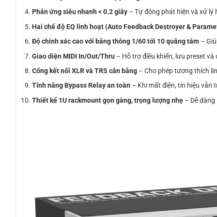
Phản ứng siêu nhanh < 0.2 giây
– Tự động phát hiện và xử lý h
Hai chế độ EQ linh hoạt (Auto Feedback Destroyer & Parame
Độ chính xác cao với băng thông 1/60 tới 10 quãng tám
– Giú
Giao diện MIDI In/Out/Thru
– Hỗ trợ điều khiển, lưu preset v
Cổng kết nối XLR và TRS cân bằng
– Cho phép tương thích lin
Tính năng Bypass Relay an toàn
– Khi mất điện, tín hiệu vẫn 
Thiết kế 1U rackmount gọn gàng, trọng lượng nhẹ
– Dễ dàng 