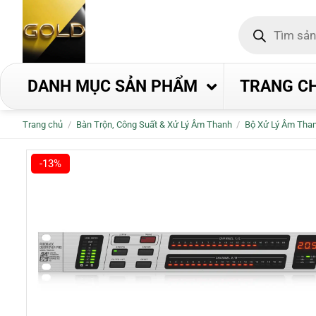
Bỏ
Tìm
qua
kiếm
nội
sản
phẩm
dung
DANH MỤC SẢN PHẨM
TRANG C
Trang chủ
/
Bàn Trộn, Công Suất & Xử Lý Âm Thanh
/
Bộ Xử Lý Âm Tha
-13%