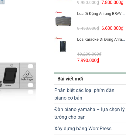
8.800.000₫.
Giá
Giá
7.800.000
₫
9.980.000
₫
gốc
hiện
Loa Di Động Arirang BRAVO 8 800W Có Micro
là:
tại
9.980.000₫.
là:
7.800
Giá
Giá
6.600.000
₫
8.450.000
₫
gốc
hiện
Loa Karaoke Di Động Arirang EDGE-X Model I
là:
tại
8.450.000₫.
là:
6.600
10.230.000
₫
Giá
Giá
7.990.000
₫
gốc
hiện
là:
tại
Bài viết mới
10.230.000₫.
là:
7.990.000₫.
Phân biệt các loại phím đàn
piano cơ bản
Đàn piano yamaha – lựa chọn lý
tưởng cho bạn
Xây dựng bằng WordPress