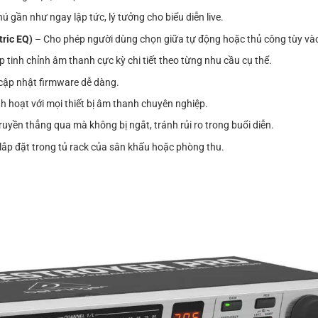
ú gần như ngay lập tức, lý tưởng cho biểu diễn live.
tric EQ)
– Cho phép người dùng chọn giữa tự động hoặc thủ công tùy và
p tinh chỉnh âm thanh cực kỳ chi tiết theo từng nhu cầu cụ thể.
à cập nhật firmware dễ dàng.
h hoạt với mọi thiết bị âm thanh chuyên nghiệp.
truyền thẳng qua mà không bị ngắt, tránh rủi ro trong buổi diễn.
lắp đặt trong tủ rack của sân khấu hoặc phòng thu.