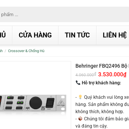
HỦ
CỬA HÀNG
TIN TỨC
LIÊN HỆ
nh
/
Crossover & Chống Hú
Behringer FBQ2496 Bộ 
Giá
3.530.000
₫
G
₫
4.060.000
gốc
h
là:
t
Hỗ trợ khách hàng:
4.060.000₫.
l
3
-
Quý khách vui lòng xe
hàng. Sản phẩm không được
không thích, không hợp.
-
Chúng tôi đảm bảo g
và đáng tin cậy.