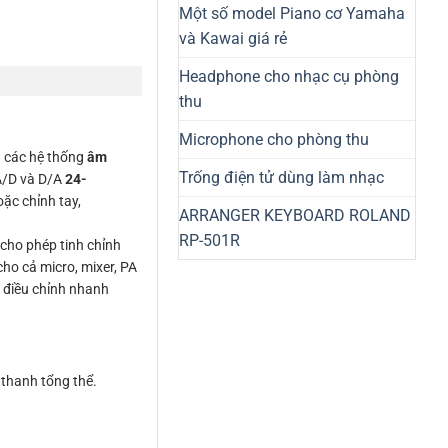
Một số model Piano cơ Yamaha
và Kawai giá rẻ
Headphone cho nhạc cụ phòng
thu
Microphone cho phòng thu
g các hệ thống
âm
Trống điện tử dùng làm nhạc
A/D và D/A
24-
ặc chỉnh tay,
ARRANGER KEYBOARD ROLAND
RP-501R
cho phép tinh chỉnh
cho cả micro, mixer, PA
g điều chỉnh nhanh
thanh tổng thể.