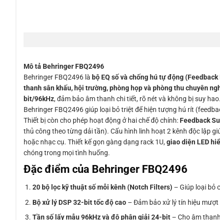
Mô tả Behringer FBQ2496
Behringer FBQ2496 là
bộ EQ số và chống hú tự động (Feedback 
thanh sân khấu, hội trường, phòng họp và phòng thu chuyên ng
bit/96kHz
, đảm bảo âm thanh chi tiết, rõ nét và không bị suy hao
Behringer FBQ2496 giúp loại bỏ triệt để hiện tượng hú rít (feedb
Thiết bị còn cho phép hoạt động ở hai chế độ chính:
Feedback Su
thủ công theo từng dải tần). Cấu hình linh hoạt 2 kênh độc lập
hoặc nhạc cụ. Thiết kế gọn gàng dạng rack 1U,
giao diện LED hiển
chóng trong mọi tình huống.
Đặc điểm của Behringer FBQ2496
20 bộ lọc kỹ thuật số mỗi kênh (Notch Filters)
– Giúp loại bỏ
Bộ xử lý DSP 32-bit tốc độ cao
– Đảm bảo xử lý tín hiệu mượt 
Tần số lấy mẫu 96kHz và độ phân giải 24-bit
– Cho âm thanh t