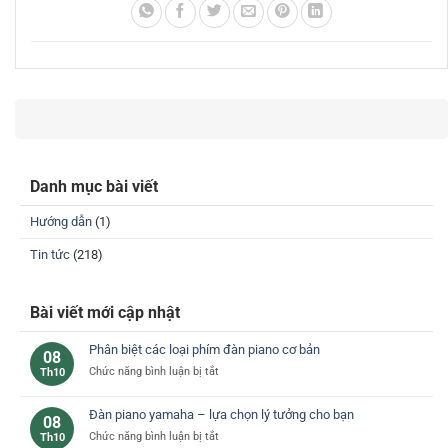
Danh mục bài viết
Hướng dẫn
(1)
Tin tức
(218)
Bài viết mới cập nhật
Phân biệt các loại phím đàn piano cơ bản
08
ở
Chức năng bình luận bị tắt
Th10
Phân
biệt
Đàn piano yamaha – lựa chọn lý tưởng cho bạn
08
các
ở
Chức năng bình luận bị tắt
Th10
loại