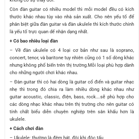
không có sự thay đổi.
Còn đàn guitar có nhiều model thì mỗi model đều có kích
thước khác nhau tùy vào nhà sản xuất. Cho nên yếu tố để
phân biệt giữa đàn guitar và đàn ukulele thì kích thước chính
là yếu tố trực quan dế nhận dạng nhất.
+ Có bao nhiêu loại đàn
– Về đàn ukulele có 4 loại cơ bản như sau là soprano,
concert, tenor, và baritone tuy nhiên cũng có 1 số dòng khác
nhưng không phổ biến trên thị trường.Mỗi loại phù hợp dành
cho những người chơi khác nhau.
– Đàn guitar thì có hai dòng là guitar cổ điển và guitar nhạc
nhẹ thì trong đó chia ra làm nhiều dòng khác nhau như
guitar acoustic, classic, điện, bass, rock….sẽ phù hợp cho
các dòng nhạc khác nhau trên thị trường cho nên guitar có
tính chất biểu diễn chuyên nghiệp trên sân khấu hơn là
ukulele.
+ Cách chơi đàn
– Ukulele: thường là đệm hát, đôi khi độc tấu