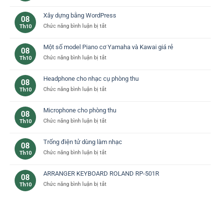
Đàn
phím
piano
đàn
Xây dựng bằng WordPress
08
yamaha
piano
ở
Chức năng bình luận bị tắt
Th10
–
cơ
Xây
lựa
bản
dựng
chọn
Một số model Piano cơ Yamaha và Kawai giá rẻ
08
bằng
lý
ở
Chức năng bình luận bị tắt
Th10
WordPress
tưởng
Một
cho
số
bạn
Headphone cho nhạc cụ phòng thu
08
model
ở
Chức năng bình luận bị tắt
Th10
Piano
Headphone
cơ
cho
Yamaha
Microphone cho phòng thu
08
nhạc
và
ở
Chức năng bình luận bị tắt
Th10
cụ
Kawai
Microphone
phòng
giá
cho
thu
rẻ
Trống điện tử dùng làm nhạc
08
phòng
ở
Chức năng bình luận bị tắt
Th10
thu
Trống
điện
ARRANGER KEYBOARD ROLAND RP-501R
08
tử
ở
Chức năng bình luận bị tắt
Th10
dùng
ARRANGER
làm
KEYBOARD
nhạc
ROLAND
RP-