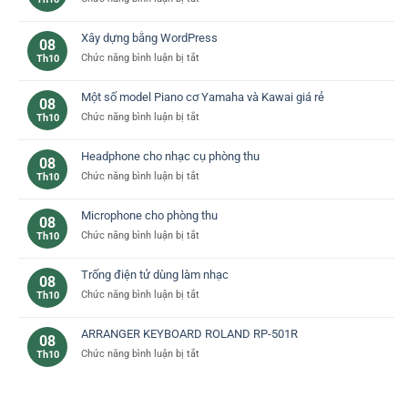
loại
Đàn
phím
piano
đàn
Xây dựng bằng WordPress
08
yamaha
piano
ở
Chức năng bình luận bị tắt
Th10
–
cơ
Xây
lựa
bản
dựng
chọn
Một số model Piano cơ Yamaha và Kawai giá rẻ
08
bằng
lý
ở
Chức năng bình luận bị tắt
Th10
WordPress
tưởng
Một
cho
số
bạn
Headphone cho nhạc cụ phòng thu
08
model
ở
Chức năng bình luận bị tắt
Th10
Piano
Headphone
cơ
cho
Yamaha
Microphone cho phòng thu
08
nhạc
và
ở
Chức năng bình luận bị tắt
Th10
cụ
Kawai
Microphone
phòng
giá
cho
thu
rẻ
Trống điện tử dùng làm nhạc
08
phòng
ở
Chức năng bình luận bị tắt
Th10
thu
Trống
điện
ARRANGER KEYBOARD ROLAND RP-501R
08
tử
ở
Chức năng bình luận bị tắt
Th10
dùng
ARRANGER
làm
KEYBOARD
nhạc
ROLAND