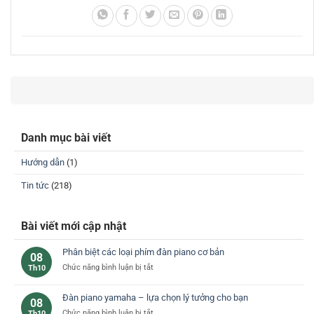
Danh mục bài viết
Hướng dẫn
(1)
Tin tức
(218)
Bài viết mới cập nhật
Phân biệt các loại phím đàn piano cơ bản
08
ở
Chức năng bình luận bị tắt
Th10
Phân
biệt
Đàn piano yamaha – lựa chọn lý tưởng cho bạn
08
các
ở
Chức năng bình luận bị tắt
Th10