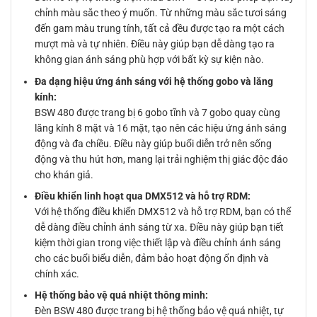
chỉnh màu sắc theo ý muốn. Từ những màu sắc tươi sáng
đến gam màu trung tính, tất cả đều được tạo ra một cách
mượt mà và tự nhiên. Điều này giúp bạn dễ dàng tạo ra
không gian ánh sáng phù hợp với bất kỳ sự kiện nào.
Đa dạng hiệu ứng ánh sáng với hệ thống gobo và lăng
kính:
BSW 480 được trang bị 6 gobo tĩnh và 7 gobo quay cùng
lăng kính 8 mặt và 16 mặt, tạo nên các hiệu ứng ánh sáng
động và đa chiều. Điều này giúp buổi diễn trở nên sống
động và thu hút hơn, mang lại trải nghiệm thị giác độc đáo
cho khán giả.
Điều khiển linh hoạt qua DMX512 và hỗ trợ RDM:
Với hệ thống điều khiển DMX512 và hỗ trợ RDM, bạn có thể
dễ dàng điều chỉnh ánh sáng từ xa. Điều này giúp bạn tiết
kiệm thời gian trong việc thiết lập và điều chỉnh ánh sáng
cho các buổi biểu diễn, đảm bảo hoạt động ổn định và
chính xác.
Hệ thống bảo vệ quá nhiệt thông minh:
Đèn BSW 480 được trang bị hệ thống bảo vệ quá nhiệt, tự