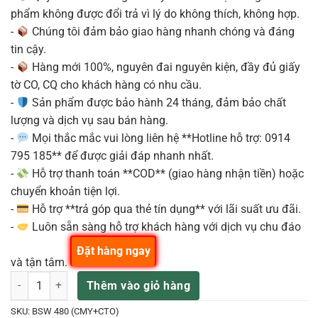
phẩm không được đổi trả vì lý do không thích, không hợp.
-
Chúng tôi đảm bảo giao hàng nhanh chóng và đáng
tin cậy.
-
Hàng mới 100%, nguyên đai nguyên kiện, đầy đủ giấy
tờ CO, CQ cho khách hàng có nhu cầu.
-
Sản phẩm được bảo hành 24 tháng, đảm bảo chất
lượng và dịch vụ sau bán hàng.
-
Mọi thắc mắc vui lòng liên hệ **Hotline hỗ trợ: 0914
795 185** để được giải đáp nhanh nhất.
-
Hỗ trợ thanh toán **COD** (giao hàng nhận tiền) hoặc
chuyển khoản tiện lợi.
-
Hỗ trợ **trả góp qua thẻ tín dụng** với lãi suất ưu đãi.
-
Luôn sẵn sàng hỗ trợ khách hàng với dịch vụ chu đáo
Đặt hàng ngay
và tận tâm.
BSW 480 (CMY+CTO) Đèn Lamp moving light 19R 420W Mitek & HBK
Thêm vào giỏ hàng
SKU:
BSW 480 (CMY+CTO)