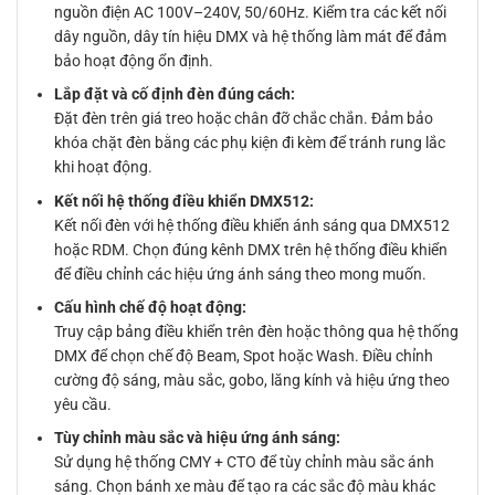
nguồn điện AC 100V–240V, 50/60Hz. Kiểm tra các kết nối
dây nguồn, dây tín hiệu DMX và hệ thống làm mát để đảm
bảo hoạt động ổn định.
Lắp đặt và cố định đèn đúng cách:
Đặt đèn trên giá treo hoặc chân đỡ chắc chắn. Đảm bảo
khóa chặt đèn bằng các phụ kiện đi kèm để tránh rung lắc
khi hoạt động.
Kết nối hệ thống điều khiển DMX512:
Kết nối đèn với hệ thống điều khiển ánh sáng qua DMX512
hoặc RDM. Chọn đúng kênh DMX trên hệ thống điều khiển
để điều chỉnh các hiệu ứng ánh sáng theo mong muốn.
Cấu hình chế độ hoạt động:
Truy cập bảng điều khiển trên đèn hoặc thông qua hệ thống
DMX để chọn chế độ Beam, Spot hoặc Wash. Điều chỉnh
cường độ sáng, màu sắc, gobo, lăng kính và hiệu ứng theo
yêu cầu.
Tùy chỉnh màu sắc và hiệu ứng ánh sáng:
Sử dụng hệ thống CMY + CTO để tùy chỉnh màu sắc ánh
sáng. Chọn bánh xe màu để tạo ra các sắc độ màu khác