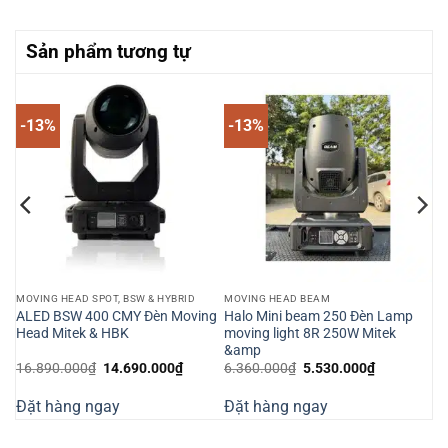
Sản phẩm tương tự
-13%
-13%
MOVING HEAD SPOT, BSW & HYBRID
MOVING HEAD BEAM
ash
ALED BSW 400 CMY Đèn Moving
Halo Mini beam 250 Đèn Lamp
Head Mitek & HBK
moving light 8R 250W Mitek
&amp
Giá
Giá
Giá
Giá
16.890.000
₫
14.690.000
₫
6.360.000
₫
5.530.000
₫
gốc
hiện
gốc
hiện
là:
tại
là:
tại
Đặt hàng ngay
Đặt hàng ngay
16.890.000₫.
là:
6.360.000₫.
là:
000₫.
14.690.000₫.
5.530.000₫