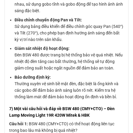
nhau, sử dụng gobo tĩnh và gobo động để tạo hình ảnh ánh
sáng đặc biệt.
Điều chỉnh chuyển động Pan và Tilt:
Sử dụng bảng điều khiển để điều chỉnh góc quay Pan (540°)
và Tilt (270°), cho phép bạn định hướng ánh sáng đến bất
kỳ vị trí nào trên sân khấu.
Giám sát nhiệt độ hoạt động:
Đèn BSW 480 được trang bị hệ thống bảo vệ quá nhiệt. Nếu
nhiệt độ đèn tăng cao bất thường, hệ thống sẽ tự động
giảm công suất hoặc ngắt nguồn để đảm bảo an toàn.
Bảo dưỡng định kỳ:
Thường xuyên vệ sinh bề mặt đèn, đặc biệt là ống kính và
các gobo để đảm bảo ánh sáng luôn rõ nét. Kiểm tra hệ
thống làm mát để đảm bảo hoạt động ổn định và bền bỉ.
7) Một vài câu hỏi và đáp về BSW 480 (CMY+CTO) – Đèn
Lamp Moving Light 19R 420W Mitek & HBK
Câu hỏi 1:
BSW 480 (CMY+CTO) có thể hoạt động liên tục
trong bao lâu mà không bị quá nhiệt?