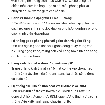
Đèn hỗ trợ hệ thống trộn màu CMY + CTO, cho phép tùy
chỉnh màu sắc linh hoạt, tạo ra dải màu phong phú và
chuyển đổi mượt mà giữa các sắc độ.
Bánh xe màu đa dạng với 11 màu + trắng:
BSW 480 cung cấp tới 11 màu sắc khác nhau, giúp tạo ra
các hiệu ứng ánh sáng độc đáo và phù hợp với nhiều phong
cách trình diễn khác nhau.
Hệ thống gobo phong phú với gobo tĩnh và gobo động:
Đèn tích hợp 6 gobo tĩnh và 7 gobo động quay, cùng các
hiệu ứng động khác, mang đến khả năng tạo hình ánh sáng
đa dạng và ấn tượng.
Lăng kính đa mặt – Hiệu ứng ánh sáng 3D:
Trang bị lăng kính 8 mặt và 16 mặt có thể xếp chồng tạo
thành 24 mặt, cho hiệu ứng ánh sáng ba chiều sống động
và cuốn hút.
Hệ thống điều khiển linh hoạt với DMX512 và RDM:
Đèn BSW 480 hỗ trợ kết nối và điều khiển qua DMX512,
đồng thời hỗ trợ giao thức RDM, giúp tương thích với các hệ
thống điều khiển ánh sáng chuyên nghiệp.