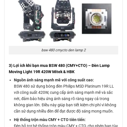
bsw 480 cmycto den lamp 2
3) Lợi ích khi bạn mua BSW 480 (CMY+CTO) – Đèn Lamp
Moving Light 19R 420W Mitek & HBK
Nguồn ánh sáng mạnh mẽ với công suất cao:
BSW 480 sử dụng bóng đèn Philips MSD Platinum 19R LL
với công suất 420W, cung cấp ánh sáng mạnh mẽ và sắc
nét, đảm bảo hiệu ứng ánh sáng rõ ràng ngay cả trong
không gian lớn. Điều này giúp bạn tiết kiệm chi phí vì không
cần sử dụng nhiều đèn để đạt được độ sáng mong muốn.
Hệ thống trộn màu CMY + CTO tiên tiến:
Đèn hỗ trợ hệ thống trộn màu CMY + CTO, cho phép bạn tùy