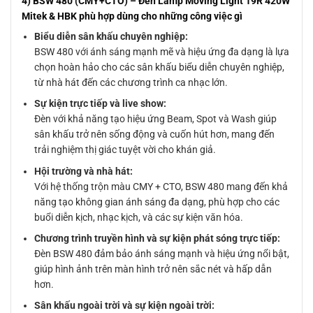
4) BSW 480 (CMY+CTO) – Đèn Lamp Moving Light 19R 420W
Mitek & HBK phù hợp dùng cho những công việc gì
Biểu diễn sân khấu chuyên nghiệp:
BSW 480 với ánh sáng mạnh mẽ và hiệu ứng đa dạng là lựa
chọn hoàn hảo cho các sân khấu biểu diễn chuyên nghiệp,
từ nhà hát đến các chương trình ca nhạc lớn.
Sự kiện trực tiếp và live show:
Đèn với khả năng tạo hiệu ứng Beam, Spot và Wash giúp
sân khấu trở nên sống động và cuốn hút hơn, mang đến
trải nghiệm thị giác tuyệt vời cho khán giả.
Hội trường và nhà hát:
Với hệ thống trộn màu CMY + CTO, BSW 480 mang đến khả
năng tạo không gian ánh sáng đa dạng, phù hợp cho các
buổi diễn kịch, nhạc kịch, và các sự kiện văn hóa.
Chương trình truyền hình và sự kiện phát sóng trực tiếp:
Đèn BSW 480 đảm bảo ánh sáng mạnh và hiệu ứng nổi bật,
giúp hình ảnh trên màn hình trở nên sắc nét và hấp dẫn
hơn.
Sân khấu ngoài trời và sự kiện ngoài trời: