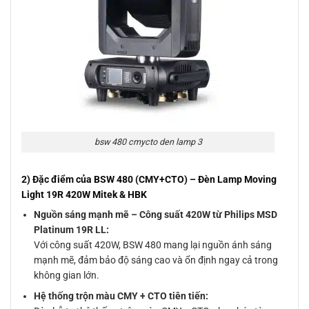
bsw 480 cmycto den lamp 3
2) Đặc điểm của BSW 480 (CMY+CTO) – Đèn Lamp Moving
Light 19R 420W Mitek & HBK
Nguồn sáng mạnh mẽ – Công suất 420W từ Philips MSD
Platinum 19R LL:
Với công suất 420W, BSW 480 mang lại nguồn ánh sáng
mạnh mẽ, đảm bảo độ sáng cao và ổn định ngay cả trong
không gian lớn.
Hệ thống trộn màu CMY + CTO tiên tiến: