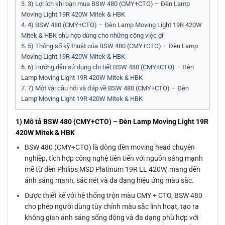
3.
3) Lợi ích khi bạn mua BSW 480 (CMY+CTO) – Đèn Lamp
Moving Light 19R 420W Mitek & HBK
4.
4) BSW 480 (CMY+CTO) – Đèn Lamp Moving Light 19R 420W
Mitek & HBK phù hợp dùng cho những công việc gì
5.
5) Thông số kỹ thuật của BSW 480 (CMY+CTO) – Đèn Lamp
Moving Light 19R 420W Mitek & HBK
6.
6) Hướng dẫn sử dụng chi tiết BSW 480 (CMY+CTO) – Đèn
Lamp Moving Light 19R 420W Mitek & HBK
7.
7) Một vài câu hỏi và đáp về BSW 480 (CMY+CTO) – Đèn
Lamp Moving Light 19R 420W Mitek & HBK
1) Mô tả BSW 480 (CMY+CTO) – Đèn Lamp Moving Light 19R
420W Mitek & HBK
BSW 480 (CMY+CTO) là dòng đèn moving head chuyên
nghiệp, tích hợp công nghệ tiên tiến với nguồn sáng mạnh
mẽ từ đèn Philips MSD Platinum 19R LL 420W, mang đến
ánh sáng mạnh, sắc nét và đa dạng hiệu ứng màu sắc.
Được thiết kế với hệ thống trộn màu CMY + CTO, BSW 480
cho phép người dùng tùy chỉnh màu sắc linh hoạt, tạo ra
không gian ánh sáng sống động và đa dạng phù hợp với