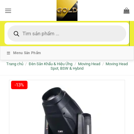
Bỏ
qua
nội
dung
Tìm
kiếm
sản
phẩm
Menu Sản Phẩm
Trang chủ
/
Đèn Sân Khấu & Hiệu Ứng
/
Moving Head
/
Moving Head
Spot, BSW & Hybrid
-13%