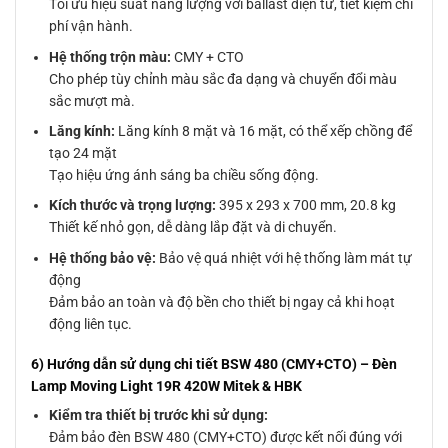
Tối ưu hiệu suất năng lượng với ballast điện tử, tiết kiệm chi
phí vận hành.
Hệ thống trộn màu:
CMY + CTO
Cho phép tùy chỉnh màu sắc đa dạng và chuyển đổi màu
sắc mượt mà.
Lăng kính:
Lăng kính 8 mặt và 16 mặt, có thể xếp chồng để
tạo 24 mặt
Tạo hiệu ứng ánh sáng ba chiều sống động.
Kích thước và trọng lượng:
395 x 293 x 700 mm, 20.8 kg
Thiết kế nhỏ gọn, dễ dàng lắp đặt và di chuyển.
Hệ thống bảo vệ:
Bảo vệ quá nhiệt với hệ thống làm mát tự
động
Đảm bảo an toàn và độ bền cho thiết bị ngay cả khi hoạt
động liên tục.
6) Hướng dẫn sử dụng chi tiết BSW 480 (CMY+CTO) – Đèn
Lamp Moving Light 19R 420W Mitek & HBK
Kiểm tra thiết bị trước khi sử dụng:
Đảm bảo đèn BSW 480 (CMY+CTO) được kết nối đúng với