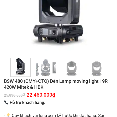
BSW 480 (CMY+CTO) Đèn Lamp moving light 19R
420W Mitek & HBK
Giá
22.460.000
₫
Giá
₫
25.830.000
gốc
hiện
là:
tại
Hỗ trợ khách hàng:
25.830.000₫.
là:
22.460.000₫.
-
Quý khách vui lòng xem kỹ trước khi đặt hàng. Sản