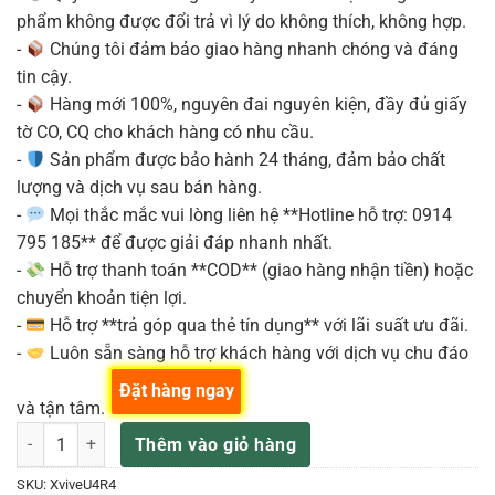
phẩm không được đổi trả vì lý do không thích, không hợp.
-
Chúng tôi đảm bảo giao hàng nhanh chóng và đáng
tin cậy.
-
Hàng mới 100%, nguyên đai nguyên kiện, đầy đủ giấy
tờ CO, CQ cho khách hàng có nhu cầu.
-
Sản phẩm được bảo hành 24 tháng, đảm bảo chất
lượng và dịch vụ sau bán hàng.
-
Mọi thắc mắc vui lòng liên hệ **Hotline hỗ trợ: 0914
795 185** để được giải đáp nhanh nhất.
-
Hỗ trợ thanh toán **COD** (giao hàng nhận tiền) hoặc
chuyển khoản tiện lợi.
-
Hỗ trợ **trả góp qua thẻ tín dụng** với lãi suất ưu đãi.
-
Luôn sẵn sàng hỗ trợ khách hàng với dịch vụ chu đáo
Đặt hàng ngay
và tận tâm.
Bộ Thu Phát Không Dây Wireless Cho Tai Nghe Kiểm Âm Xvive U4R4 (
Thêm vào giỏ hàng
SKU:
XviveU4R4