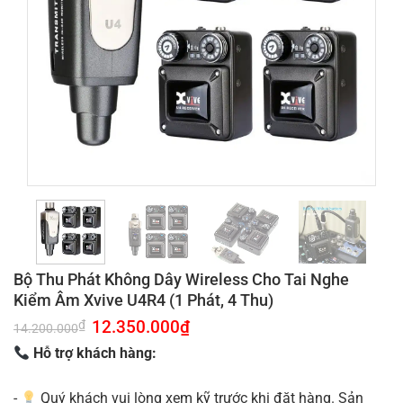
Bộ Thu Phát Không Dây Wireless Cho Tai Nghe
Kiểm Âm Xvive U4R4 (1 Phát, 4 Thu)
Giá
12.350.000
₫
Giá
₫
14.200.000
gốc
hiện
là:
tại
Hỗ trợ khách hàng:
14.200.000₫.
là:
12.350.000₫.
-
Quý khách vui lòng xem kỹ trước khi đặt hàng. Sản