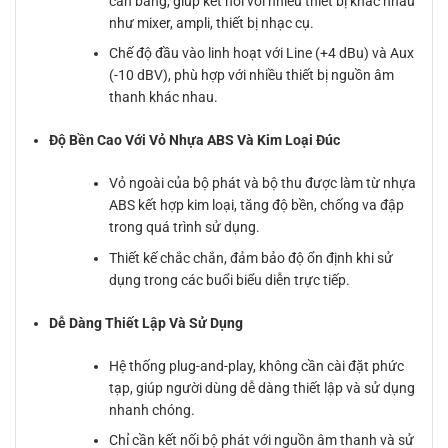
cân bằng, giúp kết nối với nhiều thiết bị khác nhau
như mixer, ampli, thiết bị nhạc cụ.
Chế độ đầu vào linh hoạt với Line (+4 dBu) và Aux
(-10 dBV), phù hợp với nhiều thiết bị nguồn âm
thanh khác nhau.
Độ Bền Cao Với Vỏ Nhựa ABS Và Kim Loại Đúc
Vỏ ngoài của bộ phát và bộ thu được làm từ nhựa
ABS kết hợp kim loại, tăng độ bền, chống va đập
trong quá trình sử dụng.
Thiết kế chắc chắn, đảm bảo độ ổn định khi sử
dụng trong các buổi biểu diễn trực tiếp.
Dễ Dàng Thiết Lập Và Sử Dụng
Hệ thống plug-and-play, không cần cài đặt phức
tạp, giúp người dùng dễ dàng thiết lập và sử dụng
nhanh chóng.
Chỉ cần kết nối bộ phát với nguồn âm thanh và sử