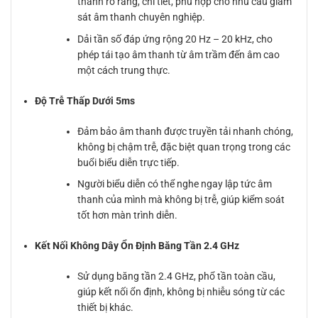
thanh rõ ràng, chi tiết, phù hợp cho nhu cầu giám
sát âm thanh chuyên nghiệp.
Dải tần số đáp ứng rộng 20 Hz – 20 kHz, cho
phép tái tạo âm thanh từ âm trầm đến âm cao
một cách trung thực.
Độ Trễ Thấp Dưới 5ms
Đảm bảo âm thanh được truyền tải nhanh chóng,
không bị chậm trễ, đặc biệt quan trọng trong các
buổi biểu diễn trực tiếp.
Người biểu diễn có thể nghe ngay lập tức âm
thanh của mình mà không bị trễ, giúp kiểm soát
tốt hơn màn trình diễn.
Kết Nối Không Dây Ổn Định Băng Tần 2.4 GHz
Sử dụng băng tần 2.4 GHz, phổ tần toàn cầu,
giúp kết nối ổn định, không bị nhiễu sóng từ các
thiết bị khác.