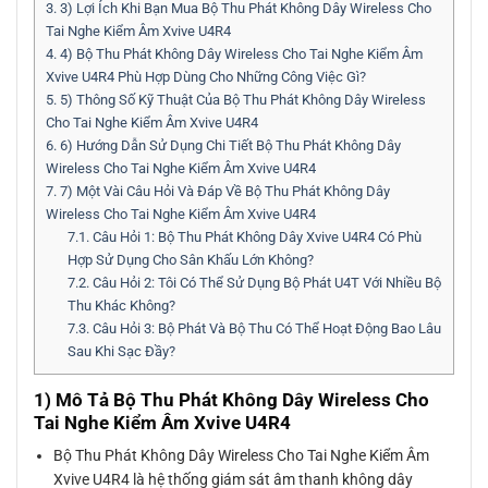
3.
3) Lợi Ích Khi Bạn Mua Bộ Thu Phát Không Dây Wireless Cho
Tai Nghe Kiểm Âm Xvive U4R4
4.
4) Bộ Thu Phát Không Dây Wireless Cho Tai Nghe Kiểm Âm
Xvive U4R4 Phù Hợp Dùng Cho Những Công Việc Gì?
5.
5) Thông Số Kỹ Thuật Của Bộ Thu Phát Không Dây Wireless
Cho Tai Nghe Kiểm Âm Xvive U4R4
6.
6) Hướng Dẫn Sử Dụng Chi Tiết Bộ Thu Phát Không Dây
Wireless Cho Tai Nghe Kiểm Âm Xvive U4R4
7.
7) Một Vài Câu Hỏi Và Đáp Về Bộ Thu Phát Không Dây
Wireless Cho Tai Nghe Kiểm Âm Xvive U4R4
7.1.
Câu Hỏi 1: Bộ Thu Phát Không Dây Xvive U4R4 Có Phù
Hợp Sử Dụng Cho Sân Khấu Lớn Không?
7.2.
Câu Hỏi 2: Tôi Có Thể Sử Dụng Bộ Phát U4T Với Nhiều Bộ
Thu Khác Không?
7.3.
Câu Hỏi 3: Bộ Phát Và Bộ Thu Có Thể Hoạt Động Bao Lâu
Sau Khi Sạc Đầy?
1) Mô Tả Bộ Thu Phát Không Dây Wireless Cho
Tai Nghe Kiểm Âm Xvive U4R4
Bộ Thu Phát Không Dây Wireless Cho Tai Nghe Kiểm Âm
Xvive U4R4 là hệ thống giám sát âm thanh không dây