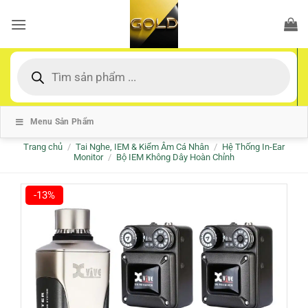
Bỏ
qua
nội
dung
Tìm
kiếm
sản
phẩm
Menu Sản Phẩm
Trang chủ
/
Tai Nghe, IEM & Kiểm Âm Cá Nhân
/
Hệ Thống In-Ear
Monitor
/
Bộ IEM Không Dây Hoàn Chỉnh
-13%