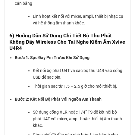
cân bằng
Linh hoạt kết nối với mixer, ampli, thiết bị nhạc cụ
và hệ thống âm thanh khác.
6) Hướng Dẫn Sử Dụng Chi Tiết Bộ Thu Phát
Không Dây Wireless Cho Tai Nghe Kiểm Âm Xvive
U4R4
Bước 1: Sạc Đầy Pin Trước Khi Sử Dụng
Kết nối bộ phát U4T và các bộ thu U4R vào cổng
USB để sạc pin.
Thời gian sạc từ 1.5 – 2.5 giờ cho mỗi thiết bị.
Bước 2: Kết Nối Bộ Phát Với Nguồn Âm Thanh
Sử dụng cổng XLR hoặc 1/4” TS để kết nối bộ
phát U4T với mixer, ampli hoặc thiết bị âm thanh
khác.
Chọn chế độ đầu vào phù hợp: Line (dành cho