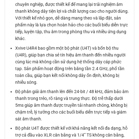
chuyên nghiệp, được thiết kế để mang lại trải nghiệm âm
thanh không dây tiện lợi và chất lượng cao cho người dùng.
Với thiết kế nhỏ gọn, dễ dàng mang theo và lắp đặt, sản
phẩm này là lựa chọn hoàn hảo cho các buổi biểu diễn trực
tiếp, luyện tập, thu âm trong phòng thu và nhiều ứng dụng
khác.
Xvive U4R4 bao gồm một bộ phát (U4T) và bốn bộ thu
(U4R), giúp bạn chia sẻ tín hiệu âm thanh đến nhiều người
cùng lúc mà không cần sử dụng hệ thống dây cáp phức
tạp. Sản phẩm hoạt động trên băng tần 2.4 GHz, phổ tần
toàn cầu, giúp bạn kết nối không dây ổn định, không bị
nhiễu sóng.
Độ phân giải âm thanh lên đến 24-bit / 48 kHz, đảm bảo âm
thanh trong trẻo, rõ ràng và trung thực. Độ trễ thấp dưới
5ms giúp âm thanh được truyền tải nhanh chóng, không bị
chậm trễ, lý tưởng cho các buổi biểu diễn trực tiếp và giám
sát âm thanh.
Bộ phát U4T được thiết kế với khả năng kết nối đa dạng, hỗ
trợ cả đầu vào XLR cân bằng và 1/4” TS không cân bằng,