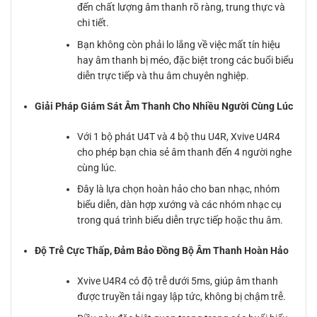
đến chất lượng âm thanh rõ ràng, trung thực và
chi tiết.
Bạn không còn phải lo lắng về việc mất tín hiệu
hay âm thanh bị méo, đặc biệt trong các buổi biểu
diễn trực tiếp và thu âm chuyên nghiệp.
Giải Pháp Giám Sát Âm Thanh Cho Nhiều Người Cùng Lúc
Với 1 bộ phát U4T và 4 bộ thu U4R, Xvive U4R4
cho phép bạn chia sẻ âm thanh đến 4 người nghe
cùng lúc.
Đây là lựa chọn hoàn hảo cho ban nhạc, nhóm
biểu diễn, dàn hợp xướng và các nhóm nhạc cụ
trong quá trình biểu diễn trực tiếp hoặc thu âm.
Độ Trễ Cực Thấp, Đảm Bảo Đồng Bộ Âm Thanh Hoàn Hảo
Xvive U4R4 có độ trễ dưới 5ms, giúp âm thanh
được truyền tải ngay lập tức, không bị chậm trễ.