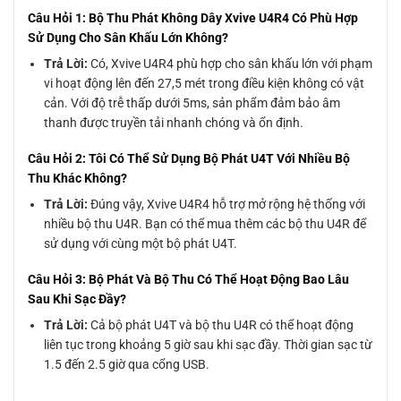
Câu Hỏi 1: Bộ Thu Phát Không Dây Xvive U4R4 Có Phù Hợp
Sử Dụng Cho Sân Khấu Lớn Không?
Trả Lời:
Có, Xvive U4R4 phù hợp cho sân khấu lớn với phạm
vi hoạt động lên đến 27,5 mét trong điều kiện không có vật
cản. Với độ trễ thấp dưới 5ms, sản phẩm đảm bảo âm
thanh được truyền tải nhanh chóng và ổn định.
Câu Hỏi 2: Tôi Có Thể Sử Dụng Bộ Phát U4T Với Nhiều Bộ
Thu Khác Không?
Trả Lời:
Đúng vậy, Xvive U4R4 hỗ trợ mở rộng hệ thống với
nhiều bộ thu U4R. Bạn có thể mua thêm các bộ thu U4R để
sử dụng với cùng một bộ phát U4T.
Câu Hỏi 3: Bộ Phát Và Bộ Thu Có Thể Hoạt Động Bao Lâu
Sau Khi Sạc Đầy?
Trả Lời:
Cả bộ phát U4T và bộ thu U4R có thể hoạt động
liên tục trong khoảng 5 giờ sau khi sạc đầy. Thời gian sạc từ
1.5 đến 2.5 giờ qua cổng USB.