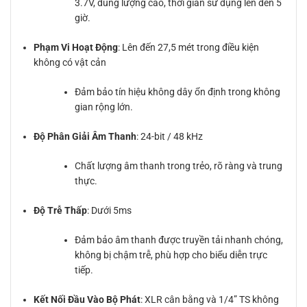
3.7V, dung lượng cao, thời gian sử dụng lên đến 5
giờ.
Phạm Vi Hoạt Động
: Lên đến 27,5 mét trong điều kiện
không có vật cản
Đảm bảo tín hiệu không dây ổn định trong không
gian rộng lớn.
Độ Phân Giải Âm Thanh
: 24-bit / 48 kHz
Chất lượng âm thanh trong trẻo, rõ ràng và trung
thực.
Độ Trễ Thấp
: Dưới 5ms
Đảm bảo âm thanh được truyền tải nhanh chóng,
không bị chậm trễ, phù hợp cho biểu diễn trực
tiếp.
Kết Nối Đầu Vào Bộ Phát
: XLR cân bằng và 1/4” TS không