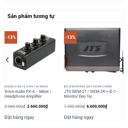
Sản phẩm tương tự
-13%
-13%
KHUẾCH ĐẠI & CHIA TAI NGHE
BỘ IEM KHÔNG DÂY HOÀN CHỈNH
Xvive Audio PX-A – Mixer /
JTS SIEM-2T / SIEM-2R + IE-1 –
Headphone Amplifier
Monitor Đeo Tai
Giá
Giá
Giá
Giá
3.060.000
₫
2.660.000
₫
7.590.000
₫
6.600.000
₫
n
gốc
hiện
gốc
hiện
là:
tại
là:
tại
Đặt hàng ngay
Đặt hàng ngay
3.060.000₫.
là:
7.590.000₫.
là:
290.000₫.
2.660.000₫.
6.600.000₫