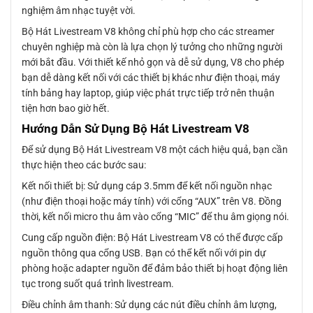
nghiệm âm nhạc tuyệt vời.
Bộ Hát Livestream V8 không chỉ phù hợp cho các streamer
chuyên nghiệp mà còn là lựa chọn lý tưởng cho những người
mới bắt đầu. Với thiết kế nhỏ gọn và dễ sử dụng, V8 cho phép
bạn dễ dàng kết nối với các thiết bị khác như điện thoại, máy
tính bảng hay laptop, giúp việc phát trực tiếp trở nên thuận
tiện hơn bao giờ hết.
Hướng Dẫn Sử Dụng Bộ Hát Livestream V8
Để sử dụng Bộ Hát Livestream V8 một cách hiệu quả, bạn cần
thực hiện theo các bước sau:
Kết nối thiết bị: Sử dụng cáp 3.5mm để kết nối nguồn nhạc
(như điện thoại hoặc máy tính) với cổng “AUX” trên V8. Đồng
thời, kết nối micro thu âm vào cổng “MIC” để thu âm giọng nói.
Cung cấp nguồn điện: Bộ Hát Livestream V8 có thể được cấp
nguồn thông qua cổng USB. Bạn có thể kết nối với pin dự
phòng hoặc adapter nguồn để đảm bảo thiết bị hoạt động liên
tục trong suốt quá trình livestream.
Điều chỉnh âm thanh: Sử dụng các nút điều chỉnh âm lượng,