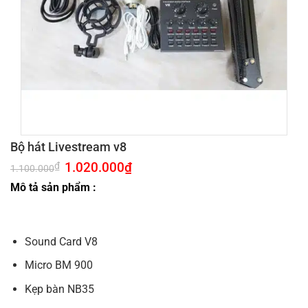
Bộ hát Livestream v8
Giá
1.020.000
₫
Giá
₫
1.100.000
gốc
hiện
là:
tại
Mô tả sản phẩm :
1.100.000₫.
là:
1.020.000₫.
Sound Card V8
Micro BM 900
Kẹp bàn NB35