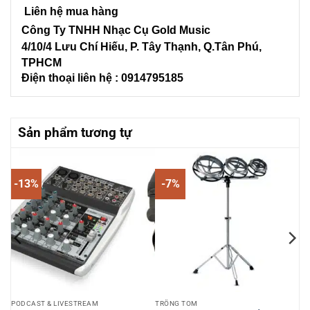
Liên hệ mua hàng
Công Ty TNHH Nhạc Cụ Gold Music
4/10/4 L
ưu Chí Hiếu, P. Tây Thạnh
, Q.Tân Phú,
TPHCM
Điện thoại liên hệ : 0914795185
Sản phẩm tương tự
-13%
-7%
PODCAST & LIVESTREAM
TRỐNG TOM