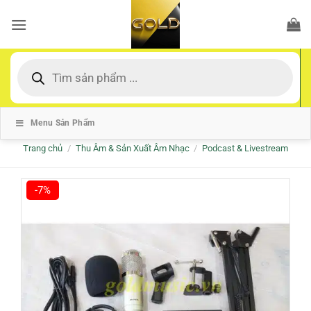
Bỏ
qua
nội
dung
Tìm
kiếm
sản
phẩm
Menu Sản Phẩm
Trang chủ
/
Thu Âm & Sản Xuất Âm Nhạc
/
Podcast & Livestream
-7%