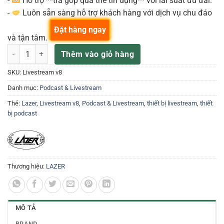
-
Hỗ trợ **trả góp qua thẻ tín dụng** với lãi suất ưu đãi.
-
Luôn sẵn sàng hỗ trợ khách hàng với dịch vụ chu đáo
Đặt hàng ngay
và tận tâm.
Bộ hát Livestream v8 số lượng
Thêm vào giỏ hàng
SKU:
Livestream v8
Danh mục:
Podcast & Livestream
Thẻ:
Lazer
,
Livestream v8
,
Podcast & Livestream
,
thiết bị livestream
,
thiết
bị podcast
Thương hiệu:
LAZER
MÔ TẢ
BRAND