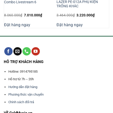
LAZER PE-012A PHỤ KIỆN
Combo Livestream 6
TRỐNG KHÁC
Giá
Giá
Giá
Giá
8.060.000
₫
7.010.000
₫
3.464.000
₫
3.220.000
₫
gốc
hiện
gốc
hiện
là:
tại
là:
tại
Đặt hàng ngay
Đặt hàng ngay
8.060.000₫.
là:
3.464.000₫.
là:
7.010.000₫.
3.220.000₫
HỖ TRỢ KHÁCH HÀNG
Hotline: 0914795185
Hỗ trợ từ 7h -- 20h
Hướng dẫn đặt hàng
Phương thức vận chuyển
Chính sách đổi trả