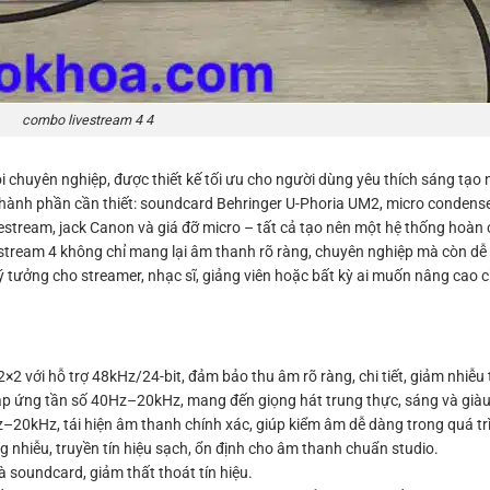
combo livestream 4 4
i chuyên nghiệp, được thiết kế tối ưu cho người dùng yêu thích sáng tạo n
 thành phần cần thiết: soundcard Behringer U-Phoria UM2, micro condenser
estream, jack Canon và giá đỡ micro – tất cả tạo nên một hệ thống hoàn 
estream 4 không chỉ mang lại âm thanh rõ ràng, chuyên nghiệp mà còn dễ
n lý tưởng cho streamer, nhạc sĩ, giảng viên hoặc bất kỳ ai muốn nâng cao
2 với hỗ trợ 48kHz/24-bit, đảm bảo thu âm rõ ràng, chi tiết, giảm nhiễu t
p ứng tần số 40Hz–20kHz, mang đến giọng hát trung thực, sáng và giàu
z–20kHz, tái hiện âm thanh chính xác, giúp kiểm âm dễ dàng trong quá tr
g nhiễu, truyền tín hiệu sạch, ổn định cho âm thanh chuẩn studio.
 soundcard, giảm thất thoát tín hiệu.