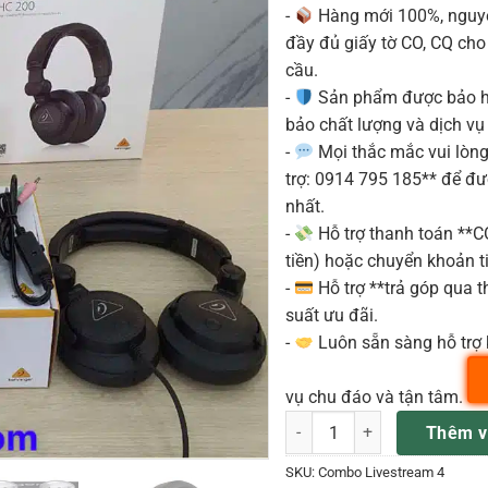
-
Hàng mới 100%, nguyê
đầy đủ giấy tờ CO, CQ ch
cầu.
-
Sản phẩm được bảo h
bảo chất lượng và dịch vụ
-
Mọi thắc mắc vui lòng 
trợ: 0914 795 185** để đ
nhất.
-
Hỗ trợ thanh toán **
tiền) hoặc chuyển khoản ti
-
Hỗ trợ **trả góp qua th
suất ưu đãi.
-
Luôn sẵn sàng hỗ trợ 
vụ chu đáo và tận tâm.
Combo Livestream 4 số lượn
Thêm v
SKU:
Combo Livestream 4