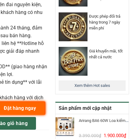
n đai nguyên kiện,
o khách hàng có nhu
Được phép đổi trả
hàng trong 7 ngày
ành 24 tháng, đảm
miễn phí
 sau bán hàng.
liên hệ **Hotline hỗ
ược giải đáp nhanh
Giá khuyến mãi, tốt
nhất cả nước
COD** (giao hàng nhận
ện lợi.
ẻ tín dụng** với lãi
Xem thêm Hot sales
khách hàng với dịch
Sản phẩm mới cập nhật
Đặt hàng ngay
g
Arirang BA6 60W Loa kiểm âm Bluetooth 5.3
ào giỏ hàng
Giá
Giá
1.900.000
₫
3.390.000
₫