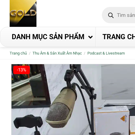
Bỏ
Tìm
qua
kiếm
nội
sản
phẩm
dung
DANH MỤC SẢN PHẨM
TRANG C
Trang chủ
/
Thu Âm & Sản Xuất Âm Nhạc
/
Podcast & Livestream
-13%