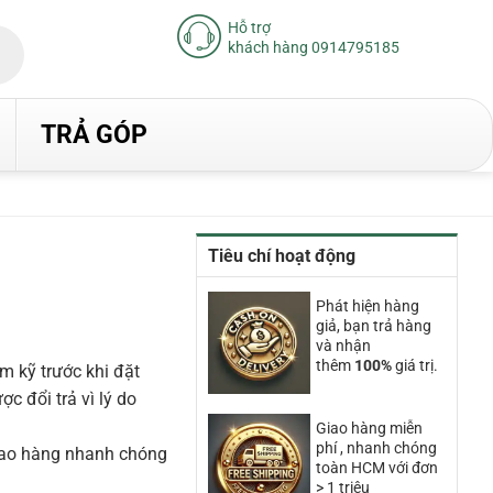
Hỗ trợ
khách hàng 0914795185
TRẢ GÓP
Tiêu chí hoạt động
iá
iện
Phát hiện hàng
ại
giả, bạn trả hàng
à:
.230.000₫.
và nhận
thêm
100%
giá trị.
m kỹ trước khi đặt
 đổi trả vì lý do
Giao hàng miễn
phí , nhanh chóng
iao hàng nhanh chóng
toàn HCM với đơn
> 1 triệu