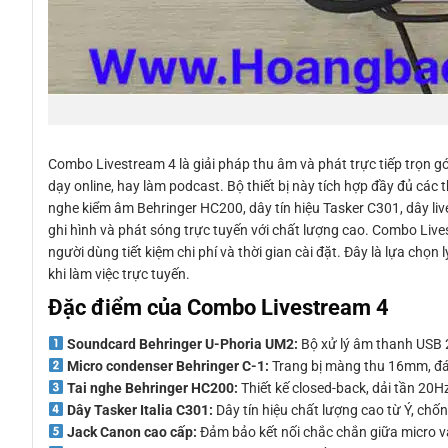
Combo Livestream 4 là giải pháp thu âm và phát trực tiếp trọn gó
dạy online, hay làm podcast. Bộ thiết bị này tích hợp đầy đủ các
nghe kiểm âm Behringer HC200, dây tín hiệu Tasker C301, dây liv
ghi hình và phát sóng trực tuyến với chất lượng cao. Combo Liv
người dùng tiết kiệm chi phí và thời gian cài đặt. Đây là lựa chọ
khi làm việc trực tuyến.
Đặc điểm của Combo Livestream 4
Soundcard Behringer U-Phoria UM2:
Bộ xử lý âm thanh USB 2×
Micro condenser Behringer C-1:
Trang bị màng thu 16mm, đá
Tai nghe Behringer HC200:
Thiết kế closed-back, dải tần 20H
Dây Tasker Italia C301:
Dây tín hiệu chất lượng cao từ Ý, chốn
Jack Canon cao cấp:
Đảm bảo kết nối chắc chắn giữa micro và