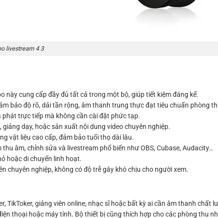
 livestream 4 3
bo này cung cấp đầy đủ tất cả trong một bộ, giúp tiết kiệm đáng kể.
đảm bảo độ rõ, dải tần rộng, âm thanh trung thực đạt tiêu chuẩn phòng th
và phát trực tiếp mà không cần cài đặt phức tạp.
, giảng dạy, hoặc sản xuất nội dung video chuyên nghiệp.
g vật liệu cao cấp, đảm bảo tuổi thọ dài lâu.
 thu âm, chỉnh sửa và livestream phổ biến như OBS, Cubase, Audacity…
ỏ hoặc di chuyển linh hoạt.
nên chuyên nghiệp, không có độ trễ gây khó chịu cho người xem.
TikToker, giảng viên online, nhạc sĩ hoặc bất kỳ ai cần âm thanh chất lư
 điện thoại hoặc máy tính. Bộ thiết bị cũng thích hợp cho các phòng thu nh