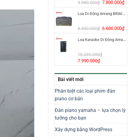
8.800.000₫.
Giá
Giá
7.800.000
₫
9.980.000
₫
gốc
hiện
Loa Di Động Arirang BRAVO 8 800W Có Micro
là:
tại
9.980.000₫.
là:
7.800
Giá
Giá
6.600.000
₫
8.450.000
₫
gốc
hiện
Loa Karaoke Di Động Arirang EDGE-X Model I
là:
tại
8.450.000₫.
là:
6.600
10.230.000
₫
Giá
Giá
7.990.000
₫
gốc
hiện
là:
tại
Bài viết mới
10.230.000₫.
là:
7.990.000₫.
Phân biệt các loại phím đàn
piano cơ bản
Đàn piano yamaha – lựa chọn lý
tưởng cho bạn
Xây dựng bằng WordPress