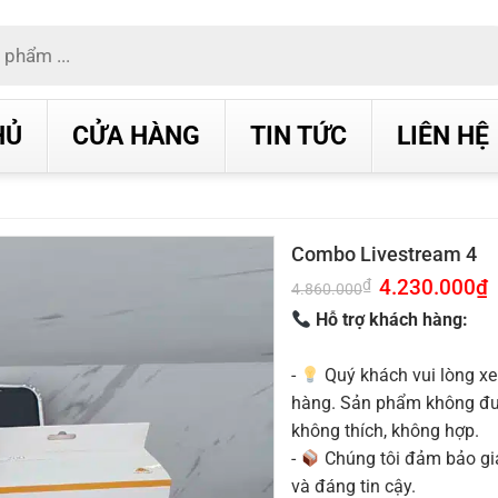
HỦ
CỬA HÀNG
TIN TỨC
LIÊN HỆ
Combo Livestream 4
Giá
4.230.000
₫
G
₫
4.860.000
gốc
h
là:
t
Hỗ trợ khách hàng:
4.860.000₫.
l
4
-
Quý khách vui lòng xe
hàng. Sản phẩm không được
không thích, không hợp.
-
Chúng tôi đảm bảo g
và đáng tin cậy.