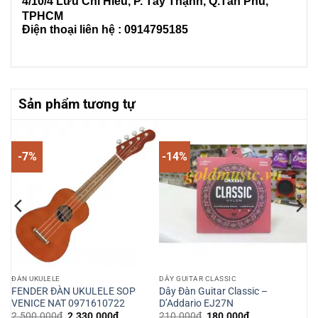
4/10/4 L
ưu Chí Hiếu, P. Tây Thạnh
, Q.Tân Phú,
TPHCM
Điện thoại liên hệ : 0914795185
Sản phẩm tương tự
-7%
-14%
ĐÀN UKULELE
DÂY GUITAR CLASSIC
FENDER ĐÀN UKULELE SOP
Dây Đàn Guitar Classic –
kup
VENICE NAT 0971610722
D’Addario EJ27N
Giá
Giá
Giá
Giá
2.500.000
₫
2.330.000
₫
210.000
₫
180.000
₫