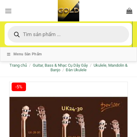
Bỏ
qua
nội
dung
Tìm
kiếm
sản
phẩm
Menu Sản Phẩm
Trang chủ
/
Guitar, Bass & Nhạc Cụ Dây Gảy
/
Ukulele, Mandolin &
Banjo
/
Đàn Ukulele
-5%