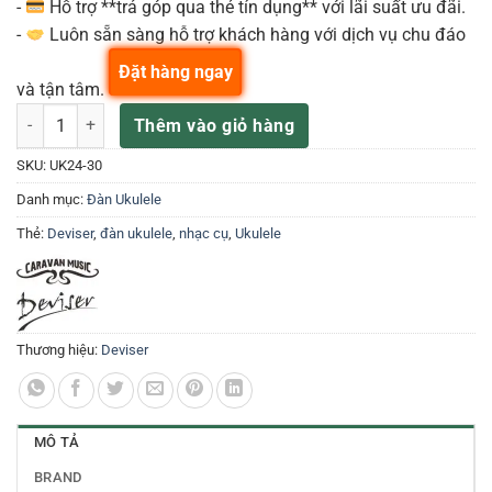
-
Hỗ trợ **trả góp qua thẻ tín dụng** với lãi suất ưu đãi.
-
Luôn sẵn sàng hỗ trợ khách hàng với dịch vụ chu đáo
Đặt hàng ngay
và tận tâm.
Đàn Ukulele Deviser UK-24-30 số lượng
Thêm vào giỏ hàng
SKU:
UK24-30
Danh mục:
Đàn Ukulele
Thẻ:
Deviser
,
đàn ukulele
,
nhạc cụ
,
Ukulele
Thương hiệu:
Deviser
MÔ TẢ
BRAND