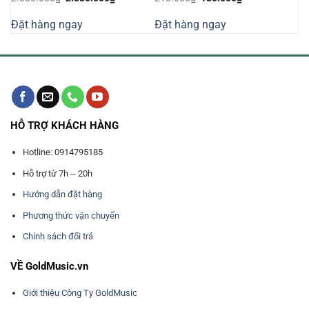
gốc
hiện
gốc
hiện
là:
tại
là:
tại
Đặt hàng ngay
Đặt hàng ngay
2.500.000₫.
là:
210.000₫.
là:
000₫.
2.330.000₫.
180.000₫.
HỖ TRỢ KHÁCH HÀNG
Hotline: 0914795185
Hỗ trợ từ 7h -- 20h
Hướng dẫn đặt hàng
Phương thức vận chuyển
Chính sách đổi trả
VỀ GoldMusic.vn
Giới thiệu Công Ty GoldMusic