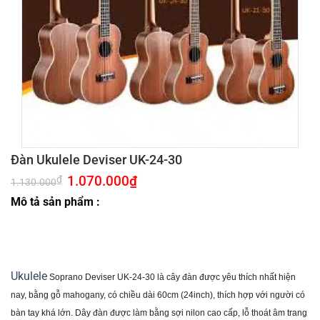
Đàn Ukulele Deviser UK-24-30
Giá
1.070.000
₫
Giá
₫
1.130.000
gốc
hiện
là:
tại
Mô tả sản phẩm :
1.130.000₫.
là:
1.070.000₫.
Ukulele
Soprano Deviser UK-24-30 là cây đàn được yêu thích nhất hiện
nay, bằng gỗ mahogany, có chiều dài 60cm (24inch), thích hợp với người có
bàn tay khá lớn. Dây đàn được làm bằng sợi nilon cao cấp, lỗ thoát âm trang