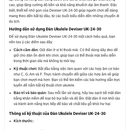
cao, giúp tăng cường độ bền và khả năng khuếch đại âm thanh. Đặc
biệt, thiết kế nhỏ gọn của Deviser UK-24-30 giúp người chơi dễ dàng
mang theo đến bất kỳ đâu, từ các buổi biểu diễn đến những chuyến đi
du lịch.
Hướng dẫn sử dụng Đàn Ukulele Deviser UK-24-30
Để sử dụng Đàn Ukulele Deviser UK-24-30 một cách hiệu quả, bạn
nên lưu ý các điểm sau đây:
Cách cầm đàn:
Giữ đàn ở vị trí thoải mái. Có thể dùng dây đeo để
giữ cho đàn ổn định khi chơi, giúp bạn có thể thoải mái biểu diễn
trong thời gian dài mà không bị mỏi tay.
Kỹ thuật chơi:
Bắt đầu bằng việc làm quen với các hợp âm cơ bản
như C, G, Am và F. Thực hành chuyển đổi giữa các hợp âm sẽ giúp
bạn chơi mượt mà hơn. Bạn có thể tìm kiếm các bài hướng dẫn trực
tuyến để nắm bắt kỹ thuật chơi ukulele.
Bảo trì và bảo quản:
Sau mỗi lần sử dụng, hãy lau sạch bề mặt đàn
bằng khăn mềm để loại bỏ bụi bẩn và độ ẩm. Đặt đàn ở nơi khô ráo
và tránh ánh nắng trực tiếp để bảo vệ chất liệu gỗ khỏi hư hại.
Thông số kỹ thuật của Đàn Ukulele Deviser UK-24-30
Kích thước: