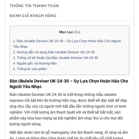
THÔNG TIN THANH TOÁN
ĐÁNH GIÁ KHÁCH HÀNG
Mục Lục
[
Ẩn
]
1.
Đàn Ukulele Deviser UK-24-30 – Sự Lựa Chọn Hoàn Hảo Cho Người
Yêu Nhạc
2.
Hướng dẫn sử dụng Đàn Ukulele Deviser UK-24-30
3.
Thông số kỹ thuật của Đàn Ukulele Deviser UK-24-30
4.
Nguồn gốc và thương hiệu
5.
Thông tin sản phẩm
Đàn Ukulele Deviser UK-24-30 – Sự Lựa Chọn Hoàn Hảo Cho
Người Yêu Nhạc
Đàn Ukulele Deviser UK-24-30 là một trong những mẫu ukulele
soprano nổi bật trên thị trường hiện nay, được thiết kế đặc biệt để đáp
ứng nhu cầu của cả người mới bắt đầu lẫn những người chơi có kinh
nghiệm. Với chất lượng âm thanh tuyệt vời và thiết kế bắt mắt, sản
phẩm này hứa hẹn mang lại trải nghiệm âm nhạc thú vị cho mọi đối
tượng người dùng.
Mặt đàn được làm từ gỗ mahogany, cho âm thanh vang, rõ ràng và ấm
áp. Lưng và hông đàn cũng được chế tác từ chất liệu gỗ chất lượng