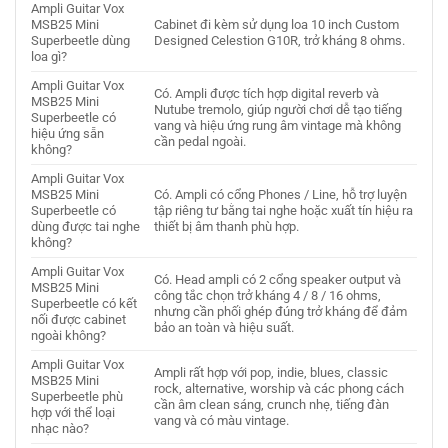
Ampli Guitar Vox
MSB25 Mini
Cabinet đi kèm sử dụng loa 10 inch Custom
Superbeetle dùng
Designed Celestion G10R, trở kháng 8 ohms.
loa gì?
Ampli Guitar Vox
Có. Ampli được tích hợp digital reverb và
MSB25 Mini
Nutube tremolo, giúp người chơi dễ tạo tiếng
Superbeetle có
vang và hiệu ứng rung âm vintage mà không
hiệu ứng sẵn
cần pedal ngoài.
không?
Ampli Guitar Vox
MSB25 Mini
Có. Ampli có cổng Phones / Line, hỗ trợ luyện
Superbeetle có
tập riêng tư bằng tai nghe hoặc xuất tín hiệu ra
dùng được tai nghe
thiết bị âm thanh phù hợp.
không?
Ampli Guitar Vox
Có. Head ampli có 2 cổng speaker output và
MSB25 Mini
công tắc chọn trở kháng 4 / 8 / 16 ohms,
Superbeetle có kết
nhưng cần phối ghép đúng trở kháng để đảm
nối được cabinet
bảo an toàn và hiệu suất.
ngoài không?
Ampli Guitar Vox
Ampli rất hợp với pop, indie, blues, classic
MSB25 Mini
rock, alternative, worship và các phong cách
Superbeetle phù
cần âm clean sáng, crunch nhẹ, tiếng đàn
hợp với thể loại
vang và có màu vintage.
nhạc nào?