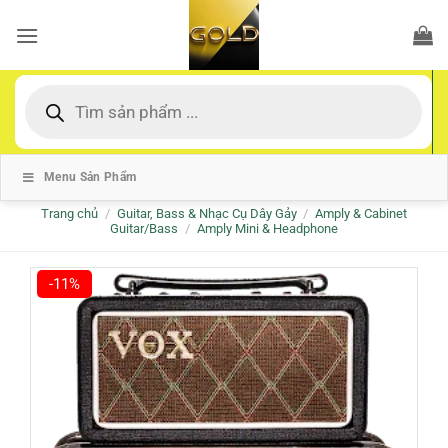
Bỏ
qua
nội
dung
Tìm
kiếm
sản
phẩm
Menu Sản Phẩm
Trang chủ
/
Guitar, Bass & Nhạc Cụ Dây Gảy
/
Amply & Cabinet
Guitar/Bass
/
Amply Mini & Headphone
-11%