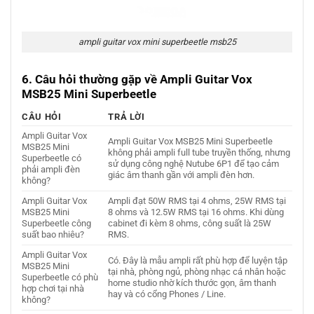
ampli guitar vox mini superbeetle msb25
6. Câu hỏi thường gặp về Ampli Guitar Vox
MSB25 Mini Superbeetle
CÂU HỎI
TRẢ LỜI
Ampli Guitar Vox
Ampli Guitar Vox MSB25 Mini Superbeetle
MSB25 Mini
không phải ampli full tube truyền thống, nhưng
Superbeetle có
sử dụng công nghệ Nutube 6P1 để tạo cảm
phải ampli đèn
giác âm thanh gần với ampli đèn hơn.
không?
Ampli Guitar Vox
Ampli đạt 50W RMS tại 4 ohms, 25W RMS tại
MSB25 Mini
8 ohms và 12.5W RMS tại 16 ohms. Khi dùng
Superbeetle công
cabinet đi kèm 8 ohms, công suất là 25W
suất bao nhiêu?
RMS.
Ampli Guitar Vox
Có. Đây là mẫu ampli rất phù hợp để luyện tập
MSB25 Mini
tại nhà, phòng ngủ, phòng nhạc cá nhân hoặc
Superbeetle có phù
home studio nhờ kích thước gọn, âm thanh
hợp chơi tại nhà
hay và có cổng Phones / Line.
không?