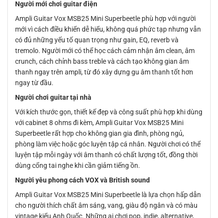
Người mới chơi guitar điện
Ampli Guitar Vox MSB25 Mini Superbeetle phù hợp với người
mới vì cách điều khiển dễ hiểu, không quá phức tạp nhưng vẫn
có đủ những yếu tố quan trọng như gain, EQ, reverb và
tremolo. Người mới có thể học cách cảm nhận âm clean, âm
crunch, cách chỉnh bass treble và cách tạo không gian âm
thanh ngay trên ampli, từ đó xây dựng gu âm thanh tốt hơn
ngay từ đầu.
Người chơi guitar tại nhà
Với kích thước gọn, thiết kế đẹp và công suất phù hợp khi dùng
với cabinet 8 ohms đi kèm, Ampli Guitar Vox MSB25 Mini
Superbeetle rất hợp cho không gian gia đình, phòng ngủ,
phòng làm việc hoặc góc luyện tập cá nhân. Người chơi có thể
luyện tập mỗi ngày với âm thanh có chất lượng tốt, đồng thời
dùng cổng tai nghe khi cần giảm tiếng ồn.
Người yêu phong cách VOX và British sound
Ampli Guitar Vox MSB25 Mini Superbeetle là lựa chọn hấp dẫn
cho người thích chất âm sáng, vang, giàu độ ngân và có màu
vintage kiểu Anh Quốc. Những ai chơi pop, indie, alternative,