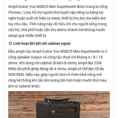
Ampli Guitar Vox MSB25 Mini Superbeetle được trang bị cổng
Phones / Line, hỗ trợ người chơi luyện tập riêng tư bằng tai
nghe hoặc xuất tín hiệu ra mixer, thiết bị thu âm, loa kiểm âm
tùy nhu cầu. Tính năng này rất hữu ích cho người sống trong
căn hộ, nhà phố hoặc cần thu demo nhanh mà không muốn
setup quá nhiều thiết bị.
Linh hoạt khi kết nối cabinet ngoài
Đầu ampli của Ampli Guitar Vox MSB25 Mini Superbeetle có 2
cổng speaker output và công tắc chọn trở kháng 4 / 8 / 16
ohms. Khi dùng với cabinet đi kèm 8 ohms, ampli đạt 25W
RMS; khi phối ghép đúng tải 4 ohms, ampli có thể đạt tối đa
50W RMS. Điều này giúp người chơi có thêm khả năng mở
rộng hệ thống khi cần âm lượng lớn hơn hoặc muốn thử màu
âm từ cabinet khác.