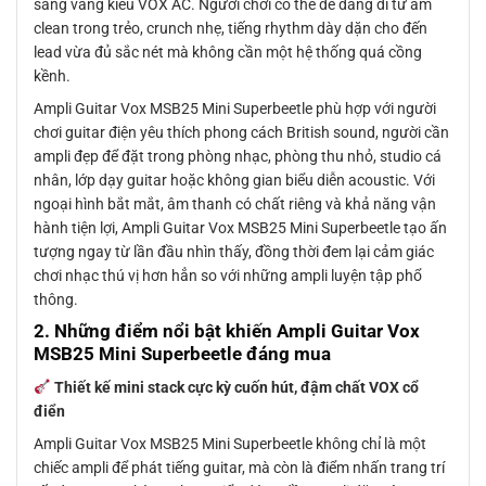
sáng vang kiểu VOX AC. Người chơi có thể dễ dàng đi từ âm
clean trong trẻo, crunch nhẹ, tiếng rhythm dày dặn cho đến
lead vừa đủ sắc nét mà không cần một hệ thống quá cồng
kềnh.
Ampli Guitar Vox MSB25 Mini Superbeetle phù hợp với người
chơi guitar điện yêu thích phong cách British sound, người cần
ampli đẹp để đặt trong phòng nhạc, phòng thu nhỏ, studio cá
nhân, lớp dạy guitar hoặc không gian biểu diễn acoustic. Với
ngoại hình bắt mắt, âm thanh có chất riêng và khả năng vận
hành tiện lợi, Ampli Guitar Vox MSB25 Mini Superbeetle tạo ấn
tượng ngay từ lần đầu nhìn thấy, đồng thời đem lại cảm giác
chơi nhạc thú vị hơn hẳn so với những ampli luyện tập phổ
thông.
2. Những điểm nổi bật khiến Ampli Guitar Vox
MSB25 Mini Superbeetle đáng mua
Thiết kế mini stack cực kỳ cuốn hút, đậm chất VOX cổ
điển
Ampli Guitar Vox MSB25 Mini Superbeetle không chỉ là một
chiếc ampli để phát tiếng guitar, mà còn là điểm nhấn trang trí