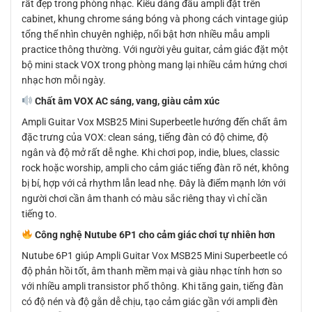
rất đẹp trong phòng nhạc. Kiểu dáng đầu ampli đặt trên
cabinet, khung chrome sáng bóng và phong cách vintage giúp
tổng thể nhìn chuyên nghiệp, nổi bật hơn nhiều mẫu ampli
practice thông thường. Với người yêu guitar, cảm giác đặt một
bộ mini stack VOX trong phòng mang lại nhiều cảm hứng chơi
nhạc hơn mỗi ngày.
Chất âm VOX AC sáng, vang, giàu cảm xúc
Ampli Guitar Vox MSB25 Mini Superbeetle hướng đến chất âm
đặc trưng của VOX: clean sáng, tiếng đàn có độ chime, độ
ngân và độ mở rất dễ nghe. Khi chơi pop, indie, blues, classic
rock hoặc worship, ampli cho cảm giác tiếng đàn rõ nét, không
bị bí, hợp với cả rhythm lẫn lead nhẹ. Đây là điểm mạnh lớn với
người chơi cần âm thanh có màu sắc riêng thay vì chỉ cần
tiếng to.
Công nghệ Nutube 6P1 cho cảm giác chơi tự nhiên hơn
Nutube 6P1 giúp Ampli Guitar Vox MSB25 Mini Superbeetle có
độ phản hồi tốt, âm thanh mềm mại và giàu nhạc tính hơn so
với nhiều ampli transistor phổ thông. Khi tăng gain, tiếng đàn
có độ nén và độ gằn dễ chịu, tạo cảm giác gần với ampli đèn