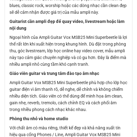
blues, classic rock, worship hoặc các dòng nhạc cần clean đẹp
sẽ dễ cảm nhận được giá trị của mẫu ampli này.
Guitarist cần ampli đẹp để quay video, livestream hoặc làm
nội dung
Ngoại hình của Ampli Guitar Vox MSB25 Mini Superbeetle là lợi
thế rất lớn khi xuất hiện trong khung hình. Dù đặt trong phòng
thu, góc livestream, lớp học online hay video cover, mẫu ampli
này tạo cảm giác chuyên nghiệp và có gu hơn. Đây là điểm mà
nhiều ampli nhỏ cùng tầm khó cạnh tranh.
Giáo viên guitar và trung tâm đào tạo âm nhạc
Ampli Guitar Vox MSB25 Mini Superbeetle phù hợp cho lớp học
guitar điện vì âm thanh rõ, dễ nghe, dễ chỉnh và không chiếm
nhiều diện tích. Giáo viên có thể dùng để minh họa âm clean,
gain nhẹ, reverb, tremolo, cách chỉnh EQ và cách phối âm
trong nhiều phong cách nhạc khác nhau.
Phòng thu nhỏ và home studio
Với chất âm có màu riêng, thiết kế đẹp và khả năng xuất tín
hiệu qua cổng Phones / Line, Ampli Guitar Vox MSB25 Mini