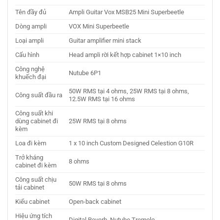
Tên đầy đủ
Ampli Guitar Vox MSB25 Mini Superbeetle
Dòng ampli
VOX Mini Superbeetle
Loại ampli
Guitar amplifier mini stack
Cấu hình
Head ampli rời kết hợp cabinet 1×10 inch
Công nghệ
Nutube 6P1
khuếch đại
50W RMS tại 4 ohms, 25W RMS tại 8 ohms,
Công suất đầu ra
12.5W RMS tại 16 ohms
Công suất khi
dùng cabinet đi
25W RMS tại 8 ohms
kèm
Loa đi kèm
1 x 10 inch Custom Designed Celestion G10R
Trở kháng
8 ohms
cabinet đi kèm
Công suất chịu
50W RMS tại 8 ohms
tải cabinet
Kiểu cabinet
Open-back cabinet
Hiệu ứng tích
Digital Reverb, Nutube Tremolo