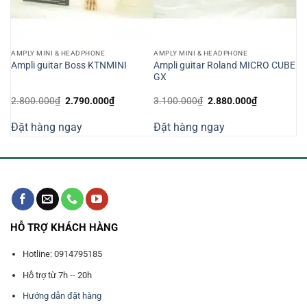
AMPLY MINI & HEADPHONE
AMPLY MINI & HEADPHONE
Y
Ampli guitar Roland MICRO CUBE
Ampli guitar Boss KTNMINI
GX
Giá
Giá
Giá
Giá
2.800.000
₫
2.790.000
₫
3.100.000
₫
2.880.000
₫
gốc
hiện
gốc
hiện
là:
tại
là:
tại
Đặt hàng ngay
Đặt hàng ngay
2.800.000₫.
là:
3.100.000₫.
là:
000₫.
2.790.000₫.
2.880.000₫
HỖ TRỢ KHÁCH HÀNG
Hotline: 0914795185
Hỗ trợ từ 7h -- 20h
Hướng dẫn đặt hàng