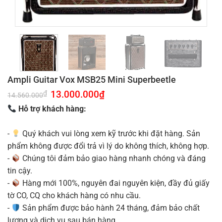
Ampli Guitar Vox MSB25 Mini Superbeetle
Giá
13.000.000
₫
Giá
₫
14.560.000
gốc
hiện
là:
tại
Hỗ trợ khách hàng:
14.560.000₫.
là:
13.000.000₫.
-
Quý khách vui lòng xem kỹ trước khi đặt hàng. Sản
phẩm không được đổi trả vì lý do không thích, không hợp.
-
Chúng tôi đảm bảo giao hàng nhanh chóng và đáng
tin cậy.
-
Hàng mới 100%, nguyên đai nguyên kiện, đầy đủ giấy
tờ CO, CQ cho khách hàng có nhu cầu.
-
Sản phẩm được bảo hành 24 tháng, đảm bảo chất
lượng và dịch vụ sau bán hàng.