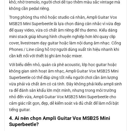
khô; nhờ tremolo, người chơi dễ tạo thêm màu sắc vintage mà
không cần pedal riêng.
Trong phòng thu nhỏ hoặc studio cá nhân, Ampli Guitar Vox
MSB25 Mini Superbeetle là lựa chọn đáng cân nhắc vì vừa đẹp
để quay video, vừa có chất âm riêng để thu demo. Kiểu dáng
mini stack giúp khung hình chuyên nghiệp hơn khi quay clip
cover, livestream dạy guitar hoặc làm nội dung âm nhạc. Cổng
Phones / Line cũng hỗ trợ người dùng xuất tín hiệu nhanh khi
cần kết nối với thiết bị ghi âm hoặc mixer.
Với biểu diễn nhỏ, quán cà phê acoustic, lớp học guitar hoặc
không gian sinh hoạt âm nhạc, Ampli Guitar Vox MSB25 Mini
Superbeetle có thể đáp ứng tốt nếu người chơi cần âm lượng
vừa phải và chất âm có cá tính. Đây không phải kiểu ampli sinh
ra để đánh sân khấu lớn một mình, nhưng trong môi trường
nhỏ đến vừa, Ampli Guitar Vox MSB25 Mini Superbeetle cho
cảm giác rất gọn, đẹp, dễ kiểm soát và đủ chất để làm nổi bật
tiếng guitar.
4. Ai nên chọn Ampli Guitar Vox MSB25 Mini
Superbeetle?