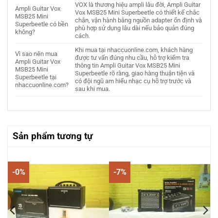
VOX là thương hiệu ampli lâu đời, Ampli Guitar
Ampli Guitar Vox
Vox MSB25 Mini Superbeetle có thiết kế chắc
MSB25 Mini
chắn, vận hành bằng nguồn adapter ổn định và
Superbeetle có bền
phù hợp sử dụng lâu dài nếu bảo quản đúng
không?
cách.
Khi mua tại nhaccuonline.com, khách hàng
Vì sao nên mua
được tư vấn đúng nhu cầu, hỗ trợ kiểm tra
Ampli Guitar Vox
thông tin Ampli Guitar Vox MSB25 Mini
MSB25 Mini
Superbeetle rõ ràng, giao hàng thuận tiện và
Superbeetle tại
có đội ngũ am hiểu nhạc cụ hỗ trợ trước và
nhaccuonline.com?
sau khi mua.
Sản phẩm tương tự
-0%
-7%