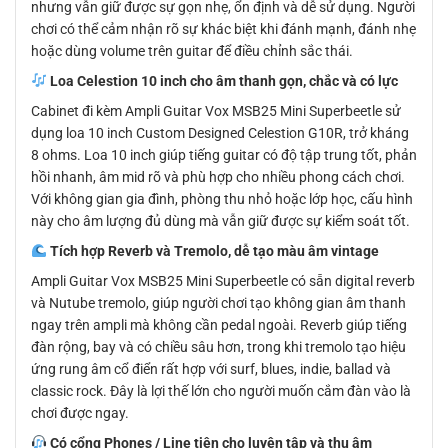
nhưng vẫn giữ được sự gọn nhẹ, ổn định và dễ sử dụng. Người
chơi có thể cảm nhận rõ sự khác biệt khi đánh mạnh, đánh nhẹ
hoặc dùng volume trên guitar để điều chỉnh sắc thái.
Loa Celestion 10 inch cho âm thanh gọn, chắc và có lực
Cabinet đi kèm Ampli Guitar Vox MSB25 Mini Superbeetle sử
dụng loa 10 inch Custom Designed Celestion G10R, trở kháng
8 ohms. Loa 10 inch giúp tiếng guitar có độ tập trung tốt, phản
hồi nhanh, âm mid rõ và phù hợp cho nhiều phong cách chơi.
Với không gian gia đình, phòng thu nhỏ hoặc lớp học, cấu hình
này cho âm lượng đủ dùng mà vẫn giữ được sự kiểm soát tốt.
Tích hợp Reverb và Tremolo, dễ tạo màu âm vintage
Ampli Guitar Vox MSB25 Mini Superbeetle có sẵn digital reverb
và Nutube tremolo, giúp người chơi tạo không gian âm thanh
ngay trên ampli mà không cần pedal ngoài. Reverb giúp tiếng
đàn rộng, bay và có chiều sâu hơn, trong khi tremolo tạo hiệu
ứng rung âm cổ điển rất hợp với surf, blues, indie, ballad và
classic rock. Đây là lợi thế lớn cho người muốn cắm đàn vào là
chơi được ngay.
Có cổng Phones / Line tiện cho luyện tập và thu âm