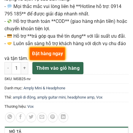
-
Mọi thắc mắc vui lòng liên hệ **Hotline hỗ trợ: 0914
795 185** để được giải đáp nhanh nhất.
-
Hỗ trợ thanh toán **COD** (giao hàng nhận tiền) hoặc
chuyển khoản tiện lợi.
-
Hỗ trợ **trả góp qua thẻ tín dụng** với lãi suất ưu đãi.
-
Luôn sẵn sàng hỗ trợ khách hàng với dịch vụ chu đáo
Đặt hàng ngay
và tận tâm.
Ampli Guitar Vox MSB25 Mini Superbeetle số lượng
Thêm vào giỏ hàng
SKU:
MSB25-nv
Danh mục:
Amply Mini & Headphone
Thẻ:
ampli di động
,
amply guitar mini
,
headphone amp
,
Vox
Thương hiệu:
Vox
MÔ TẢ