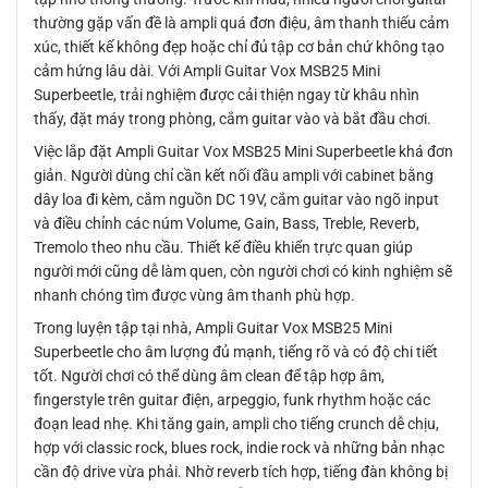
thường gặp vấn đề là ampli quá đơn điệu, âm thanh thiếu cảm
xúc, thiết kế không đẹp hoặc chỉ đủ tập cơ bản chứ không tạo
cảm hứng lâu dài. Với Ampli Guitar Vox MSB25 Mini
Superbeetle, trải nghiệm được cải thiện ngay từ khâu nhìn
thấy, đặt máy trong phòng, cắm guitar vào và bắt đầu chơi.
Việc lắp đặt Ampli Guitar Vox MSB25 Mini Superbeetle khá đơn
giản. Người dùng chỉ cần kết nối đầu ampli với cabinet bằng
dây loa đi kèm, cắm nguồn DC 19V, cắm guitar vào ngõ input
và điều chỉnh các núm Volume, Gain, Bass, Treble, Reverb,
Tremolo theo nhu cầu. Thiết kế điều khiển trực quan giúp
người mới cũng dễ làm quen, còn người chơi có kinh nghiệm sẽ
nhanh chóng tìm được vùng âm thanh phù hợp.
Trong luyện tập tại nhà, Ampli Guitar Vox MSB25 Mini
Superbeetle cho âm lượng đủ mạnh, tiếng rõ và có độ chi tiết
tốt. Người chơi có thể dùng âm clean để tập hợp âm,
fingerstyle trên guitar điện, arpeggio, funk rhythm hoặc các
đoạn lead nhẹ. Khi tăng gain, ampli cho tiếng crunch dễ chịu,
hợp với classic rock, blues rock, indie rock và những bản nhạc
cần độ drive vừa phải. Nhờ reverb tích hợp, tiếng đàn không bị