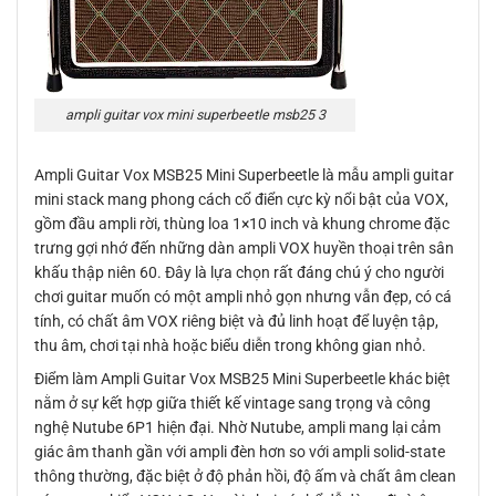
ampli guitar vox mini superbeetle msb25 3
Ampli Guitar Vox MSB25 Mini Superbeetle là mẫu ampli guitar
mini stack mang phong cách cổ điển cực kỳ nổi bật của VOX,
gồm đầu ampli rời, thùng loa 1×10 inch và khung chrome đặc
trưng gợi nhớ đến những dàn ampli VOX huyền thoại trên sân
khấu thập niên 60. Đây là lựa chọn rất đáng chú ý cho người
chơi guitar muốn có một ampli nhỏ gọn nhưng vẫn đẹp, có cá
tính, có chất âm VOX riêng biệt và đủ linh hoạt để luyện tập,
thu âm, chơi tại nhà hoặc biểu diễn trong không gian nhỏ.
Điểm làm Ampli Guitar Vox MSB25 Mini Superbeetle khác biệt
nằm ở sự kết hợp giữa thiết kế vintage sang trọng và công
nghệ Nutube 6P1 hiện đại. Nhờ Nutube, ampli mang lại cảm
giác âm thanh gần với ampli đèn hơn so với ampli solid-state
thông thường, đặc biệt ở độ phản hồi, độ ấm và chất âm clean