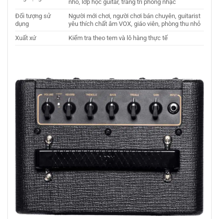
nhỏ, lớp học guitar, trang trí phòng nhạc
Đối tượng sử
Người mới chơi, người chơi bán chuyên, guitarist
dụng
yêu thích chất âm VOX, giáo viên, phòng thu nhỏ
Xuất xứ
Kiểm tra theo tem và lô hàng thực tế