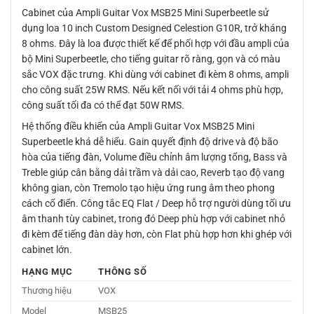
Cabinet của Ampli Guitar Vox MSB25 Mini Superbeetle sử
dụng loa 10 inch Custom Designed Celestion G10R, trở kháng
8 ohms. Đây là loa được thiết kế để phối hợp với đầu ampli của
bộ Mini Superbeetle, cho tiếng guitar rõ ràng, gọn và có màu
sắc VOX đặc trưng. Khi dùng với cabinet đi kèm 8 ohms, ampli
cho công suất 25W RMS. Nếu kết nối với tải 4 ohms phù hợp,
công suất tối đa có thể đạt 50W RMS.
Hệ thống điều khiển của Ampli Guitar Vox MSB25 Mini
Superbeetle khá dễ hiểu. Gain quyết định độ drive và độ bão
hòa của tiếng đàn, Volume điều chỉnh âm lượng tổng, Bass và
Treble giúp cân bằng dải trầm và dải cao, Reverb tạo độ vang
không gian, còn Tremolo tạo hiệu ứng rung âm theo phong
cách cổ điển. Công tắc EQ Flat / Deep hỗ trợ người dùng tối ưu
âm thanh tùy cabinet, trong đó Deep phù hợp với cabinet nhỏ
đi kèm để tiếng đàn dày hơn, còn Flat phù hợp hơn khi ghép với
cabinet lớn.
HẠNG MỤC
THÔNG SỐ
Thương hiệu
VOX
Model
MSB25