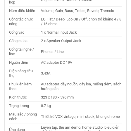
hợp
Núm điều khiển
Volume, Gain, Bass, Treble, Reverb, Tremolo
Công tắc chức
EQ Flat / Deep, Eco On / Off, chọn trở kháng 4 / 8
năng
/ 16 ohms
Cổng vào
1 x Normal Input Jack
Cổng ra loa
2 x Speaker Output Jack
Cổng tai nghe /
Phones / Line
line
Nguồn điện
AC adapter DC 19V
Điện năng tiêu
3.43A
thụ
Phụ kiện kèm
AC adapter, dây nguồn, dây loa, miếng đệm, sách
theo
hướng dẫn
Kích thước
323 x 180 x 596 mm
Trọng lượng
8.7 kg
Màu sắc / phong
Thiết kế VOX vintage, mini stack, khung chrome
cách
Luyện tập, thu âm demo, home studio, biểu diễn
Ứng dụng