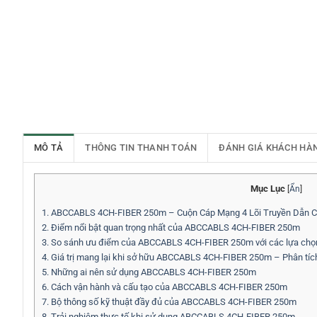
MÔ TẢ
THÔNG TIN THANH TOÁN
ĐÁNH GIÁ KHÁCH HÀ
Mục Lục
[
Ẩn
]
1.
ABCCABLS 4CH-FIBER 250m – Cuộn Cáp Mạng 4 Lõi Truyền Dẫn Ch
2.
Điểm nổi bật quan trọng nhất của ABCCABLS 4CH-FIBER 250m
3.
So sánh ưu điểm của ABCCABLS 4CH-FIBER 250m với các lựa chọn 
4.
Giá trị mang lại khi sở hữu ABCCABLS 4CH-FIBER 250m – Phân tích
5.
Những ai nên sử dụng ABCCABLS 4CH-FIBER 250m
6.
Cách vận hành và cấu tạo của ABCCABLS 4CH-FIBER 250m
7.
Bộ thông số kỹ thuật đầy đủ của ABCCABLS 4CH-FIBER 250m
8.
Trải nghiệm thực tế khi sử dụng ABCCABLS 4CH-FIBER 250m