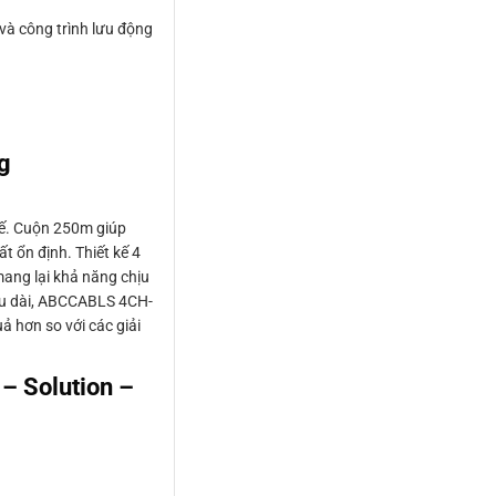
 và công trình lưu động
g
tế. Cuộn 250m giúp
t ổn định. Thiết kế 4
mang lại khả năng chịu
 lâu dài, ABCCABLS 4CH-
ả hơn so với các giải
– Solution –