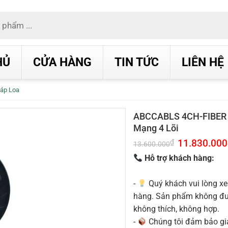
HỦ
CỬA HÀNG
TIN TỨC
LIÊN HỆ
áp Loa
ABCCABLS 4CH-FIBER 
Mạng 4 Lõi
Giá
11.830.000
₫
13.600.000
gốc
là:
Hỗ trợ khách hàng:
13.600.000₫.
-
Quý khách vui lòng xe
hàng. Sản phẩm không được
không thích, không hợp.
-
Chúng tôi đảm bảo g