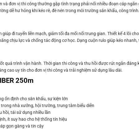
iên và đơn vị thi công thường gặp tình trạng phải nối nhiều đoạn cáp ngắn 
ờng dễ hư hỏng khi kéo rê, đè nén trong môi trường sân khấu, công trình. 
đi tuyến liền mạch, giảm tối đa mối nối trung gian. Thiết kế 4 lõi ch
 năng chịu lực và chống tác động cơ học. Dạng cuộn rulo giúp kéo nhanh,
t quá trình vận hành. Thời gian thi công và thu hồi được rút ngắn đáng kể
g cao uy tín cho đơn vị thi công và trải nghiệm sử dụng lâu dài.
FIBER 250m
 ổn định cho sân khấu, sự kiện lớn
 trong nhà xưởng, hội trường, trung tâm biểu diễn
 hồi, tái sử dụng nhiều lần
h, ít suy hao cho hệ thống tín hiệu
cáp gọn gàng và tin cậy