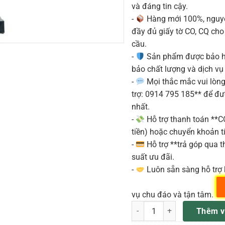
và đáng tin cậy.
-
Hàng mới 100%, nguyê
đầy đủ giấy tờ CO, CQ ch
cầu.
-
Sản phẩm được bảo h
bảo chất lượng và dịch vụ
-
Mọi thắc mắc vui lòng 
trợ: 0914 795 185** để đ
nhất.
-
Hỗ trợ thanh toán **
tiền) hoặc chuyển khoản ti
-
Hỗ trợ **trả góp qua th
suất ưu đãi.
-
Luôn sẵn sàng hỗ trợ 
vụ chu đáo và tận tâm.
ABCCABLS 4CH-FIBER 250m –
Thêm v