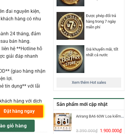
n đai nguyên kiện,
Được phép đổi trả
o khách hàng có nhu
hàng trong 7 ngày
miễn phí
ành 24 tháng, đảm
 sau bán hàng.
liên hệ **Hotline hỗ
Giá khuyến mãi, tốt
nhất cả nước
ược giải đáp nhanh
COD** (giao hàng nhận
ện lợi.
Xem thêm Hot sales
ẻ tín dụng** với lãi
khách hàng với dịch
Sản phẩm mới cập nhật
Đặt hàng ngay
Arirang BA6 60W Loa kiểm âm Bluetooth 5.3
 Cuộn Cáp Mạng 4 Lõi số lượng
ào giỏ hàng
Giá
Giá
1.900.000
₫
3.390.000
₫