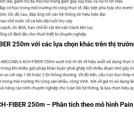
h dài, giảm tối đa mối nối trung gian gây suy hao và rủi ro tín hiệu
ập cơ học trong môi trường thi công thực tế, đặc biệt phù hợp cho event
, tốc độ cao, đáp ứng tốt các hệ thống tín hiệu hiện đại
hạn chế xoắn rối và kéo dài tuổi thọ cáp
sạch, ổn định, hạn chế lỗi vặt khi vận hành liên tục
ng cố định lẫn cho thuê thiết bị chuyên nghiệp
R 250m với các lựa chọn khác trên thị trườn
g, ABCCABLS 4CH-FIBER 250m vượt trội rõ rệt về hiệu suất sử dụng thực 
, trong khi nhiều giải pháp khác buộc phải ghép nối nhiều đoạn nhỏ gây mấ
n so với cáp 1 lõi hoặc 2 lõi thông thường. Về độ bền, cấu trúc bọc thép 
ợi trong môi trường thi công sân khấu, công trình. Xét về giá trị sử dụng
ì và nâng cao tính chuyên nghiệp cho toàn bộ hệ thống, là lựa chọn hiệu qu
CH-FIBER 250m – Phân tích theo mô hình Pain 