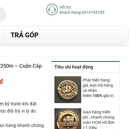
Hỗ trợ
khách hàng 0914795185
TRẢ GÓP
250m – Cuộn Cáp
Tiêu chí hoạt động
₫
Giá
Phát hiện hàng
hiện
giả, bạn trả hàng
tại
và nhận
là:
thêm
100%
giá trị.
11.830.000₫.
m kỹ trước khi đặt
 đổi trả vì lý do
Giao hàng miễn
phí , nhanh chóng
toàn HCM với đơn
iao hàng nhanh chóng
> 1 triệu