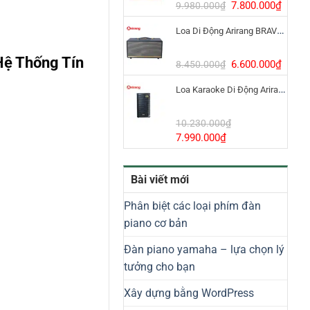
8.800.000₫.
Giá
Giá
7.800.000
₫
9.980.000
₫
gốc
hiện
Loa Di Động Arirang BRAVO 8 800W Có Micro
là:
tại
9.980.000₫.
là:
ệ Thống Tín
7.800
Giá
Giá
6.600.000
₫
8.450.000
₫
gốc
hiện
Loa Karaoke Di Động Arirang EDGE-X Model I
là:
tại
8.450.000₫.
là:
6.600
10.230.000
₫
Giá
Giá
7.990.000
₫
gốc
hiện
là:
tại
Bài viết mới
10.230.000₫.
là:
7.990.000₫.
Phân biệt các loại phím đàn
piano cơ bản
Đàn piano yamaha – lựa chọn lý
tưởng cho bạn
Xây dựng bằng WordPress