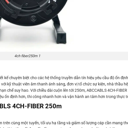
4ch fiber250m 1
 kế chuyên biệt cho các hệ thống truyền dẫn tín hiệu yêu cầu độ ổn địn
với kỹ thuật viên âm thanh ánh sáng, đơn vị tổ chức sự kiện, nhà thầu hệ
 hạn chế suy hao. Với chiều dài cuộn lên tới 250m, ABCCABLS 4CH-FIBER 2
hiệu ổn định hơn, thi công nhanh hơn và vận hành an tâm hơn trong thực t
CABLS 4CH-FIBER 250m
ền trên cùng một tuyến, tối ưu hạ tầng và giảm số lượng cáp cần mang the