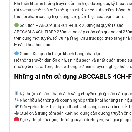
Khi triển khai hệ thống truyền dẫn tín hiệu đường dài, kỹ thuật v
rủi ro chập chờn và mất thời gian xử lý sự cố. Cáp mềm thông thư
thu hồi chậm sau sự kiện cũng làm giảm hiệu suất vận hành.
Solution – ABCCABLS 4CH-FIBER 250m giải quyết ra sao
ABCCABLS 4CH-FIBER 250m cung cấp cuộn cáp quang dài 250m giúp 
trên cùng một tuyến, tối ưu hạ tầng. Cấu trúc bọc thép tăng khả
lý cáp khoa học hơn.
Gain – Kết quả tích cực khách hàng nhận lại
Hệ thống truyền dẫn ổn định, tín hiệu sạch và nhất quán trong suố
nhờ độ bền cao. Tổng thể hệ thống trở nên chuyên nghiệp hơn, nân
Những ai nên sử dụng ABCCABLS 4CH-
Kỹ thuật viên âm thanh ánh sáng chuyên nghiệp cần cáp quang
Nhà thầu hệ thống và doanh nghiệp triển khai hạ tầng tín hiệu
Đơn vị cho thuê thiết bị âm thanh ánh sáng cần cáp bền, dễ thu
Studio và trung tâm sản xuất nội dung cần đường truyền ổn địn
Đội kỹ thuật lưu động thường xuyên di chuyển, cần giải pháp 