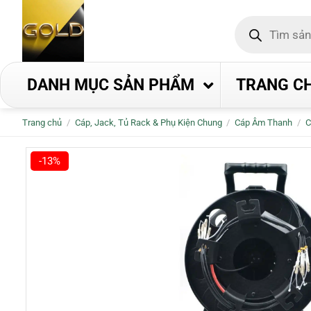
Bỏ
Tìm
qua
kiếm
nội
sản
phẩm
dung
DANH MỤC SẢN PHẨM
TRANG C
Trang chủ
/
Cáp, Jack, Tủ Rack & Phụ Kiện Chung
/
Cáp Âm Thanh
/
C
-13%