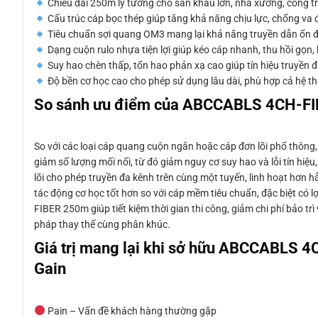
Chiều dài 250m lý tưởng cho sân khấu lớn, nhà xưởng, công trìn
Cấu trúc cáp bọc thép giúp tăng khả năng chịu lực, chống va đ
Tiêu chuẩn sợi quang OM3 mang lại khả năng truyền dẫn ổn định
Dạng cuộn rulo nhựa tiện lợi giúp kéo cáp nhanh, thu hồi gọn, 
Suy hao chèn thấp, tổn hao phản xạ cao giúp tín hiệu truyền đi 
Độ bền cơ học cao cho phép sử dụng lâu dài, phù hợp cả hệ thố
So sánh ưu điểm của ABCCABLS 4CH-FIBE
So với các loại cáp quang cuộn ngắn hoặc cáp đơn lõi phổ thôn
giảm số lượng mối nối, từ đó giảm nguy cơ suy hao và lỗi tín hiệu
lõi cho phép truyền đa kênh trên cùng một tuyến, linh hoạt hơn hẳ
tác động cơ học tốt hơn so với cáp mềm tiêu chuẩn, đặc biệt có l
FIBER 250m giúp tiết kiệm thời gian thi công, giảm chi phí bảo tr
pháp thay thế cùng phân khúc.
Giá trị mang lại khi sở hữu ABCCABLS 4
Gain
Pain – Vấn đề khách hàng thường gặp